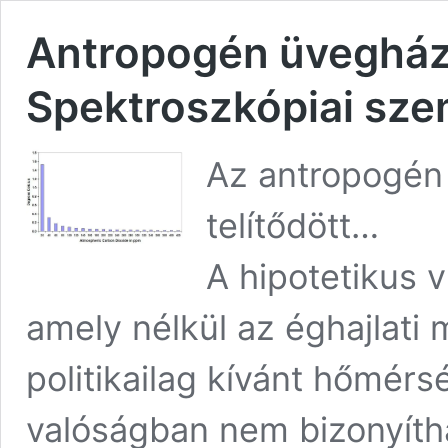
Antropogén üvegház
Spektroszkópiai sze
Az antropogén
telítődött…
A hipotetikus 
amely nélkül az éghajlati 
politikailag kívánt hőmér
valóságban nem bizonyíth