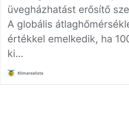
üvegházhatást erősítő sz
A globális átlaghőmérsékle
értékkel emelkedik, ha 1
ki…
Klímarealista