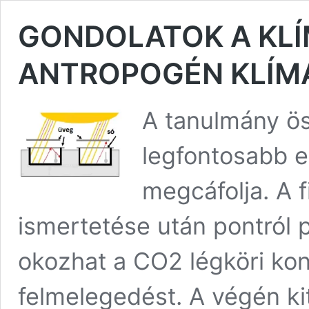
GONDOLATOK A KLÍ
ANTROPOGÉN KLÍM
A tanulmány öss
legfontosabb e
megcáfolja. A f
ismertetése után pontról 
okozhat a CO2 légköri ko
felmelegedést. A végén kit