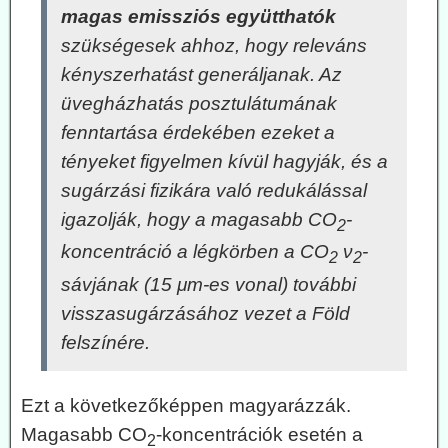
magas emissziós együtthatók
szükségesek ahhoz, hogy releváns
kényszerhatást generáljanak. Az
üvegházhatás posztulátumának
fenntartása érdekében ezeket a
tényeket figyelmen kívül hagyják, és a
sugárzási fizikára való redukálással
igazolják, hogy a magasabb CO
-
2
koncentráció a légkörben a CO
ν
-
2
2
sávjának (15 μm-es vonal) további
visszasugárzásához vezet a Föld
felszínére.
Ezt a következőképpen magyarázzák.
Magasabb CO
-koncentrációk esetén a
2