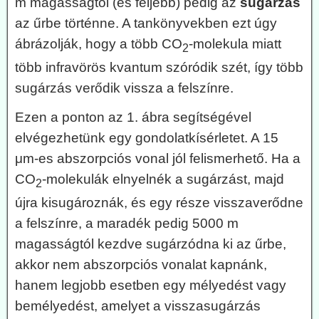
m magasságtól (és feljebb) pedig az
sugárzás
az űrbe történne. A tankönyvekben ezt úgy
ábrázolják, hogy a több CO
-molekula miatt
2
több infravörös kvantum szóródik szét, így több
sugárzás verődik vissza a felszínre.
Ezen a ponton az 1. ábra segítségével
elvégezhetünk egy gondolatkísérletet. A 15
μm-es abszorpciós vonal jól felismerhető. Ha a
CO
-molekulák elnyelnék a sugárzást, majd
2
újra kisugároznák, és egy része visszaverődne
a felszínre, a maradék pedig 5000 m
magasságtól kezdve sugárzódna ki az űrbe,
akkor nem abszorpciós vonalat kapnánk,
hanem legjobb esetben egy mélyedést vagy
bemélyedést, amelyet a visszasugárzás