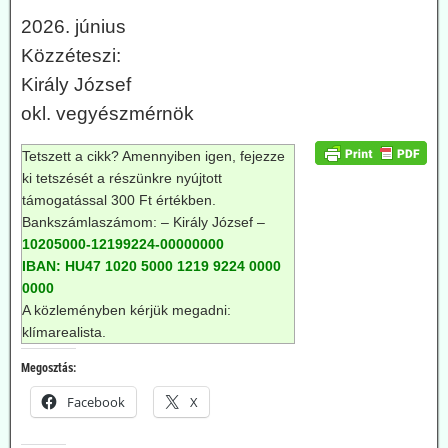
2026. június
Közzéteszi:
Király József
okl. vegyészmérnök
Tetszett a cikk? Amennyiben igen, fejezze
ki tetszését a részünkre nyújtott
támogatással 300 Ft értékben.
Bankszámlaszámom: – Király József –
10205000-12199224-00000000
IBAN: HU47 1020 5000 1219 9224 0000
0000
A közleményben kérjük megadni:
klímarealista.
Megosztás:
Facebook
X