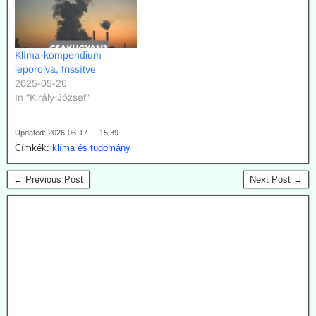
Klíma-kompendium –
leporolva, frissítve
2025-05-26
In "Király József"
Updated: 2026-06-17 — 15:39
Címkék:
klíma és tudomány
← Previous Post
Next Post →
2026.08.04. Magyar Nemzet: A látszat csal: az
extrém hőhullámok ellenére is egy hűvös
földtörténeti periódusban élünk
A lap a Föld múltbeli klímaváltozásainak okairól, illetve a most
tapasztalható változás természeti és emberi okairól beszélget dr.
Juhász Árpád geológussal.
Tanulságos olvasmány. Hiába, ha a Fidesz ellenzékben van, a