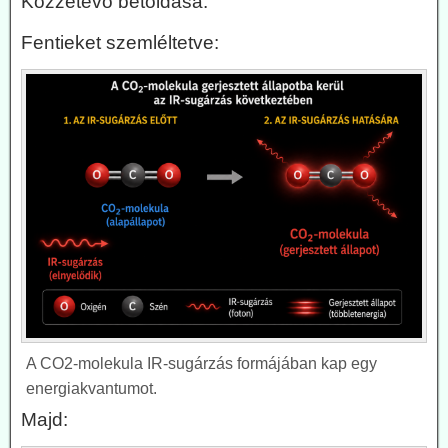
Közzétevő betoldása:
Fentieket szemléltetve:
A CO2-molekula IR-sugárzás formájában kap egy
energiakvantumot.
Majd: