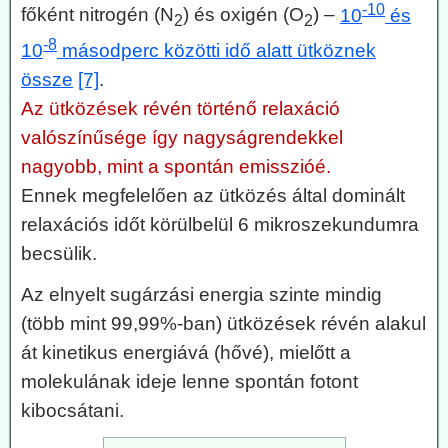
-10
főként nitrogén (N
) és oxigén (O
) –
10
és
2
2
-8
10
másodperc közötti idő alatt ütköznek
össze
[7]
.
Az ütközések révén történő relaxáció
valószínűsége így nagyságrendekkel
nagyobb, mint a spontán emisszióé.
Ennek megfelelően az ütközés által dominált
relaxációs időt körülbelül 6 mikroszekundumra
becsülik.
Az elnyelt sugárzási energia szinte mindig
(több mint 99,99%-ban) ütközések révén alakul
át kinetikus energiává (hővé), mielőtt a
molekulának ideje lenne spontán fotont
kibocsátani.