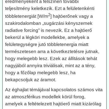
eredményeként a felszínen további
teljesítmény keletkezik. Ezt a felületenkénti
2
többletenergiát [W/m
] hajtóerőnek vagy a
szakirodalomban „sugárzási kényszernek
radiative forcing” is nevezik. Ez a hajtóerő
bekerül a légköri modellekbe, amelyek a
felületegységre jutó többletenergia miatt
természetesen arra a következtetésre jutnak,
hogy melegebb lesz. Ezek az állítások tehát
nagyjából annyira triviálisak, mint az a tény,
hogy a főzőlap melegebb lesz, ha
bekapcsoljuk az áramot.
Az éghajlat témájával kapcsolatos számos vita
az atmoszférikus modellek körül forog,
amelyek a feltételezett hajtóerő miatt kizárólag