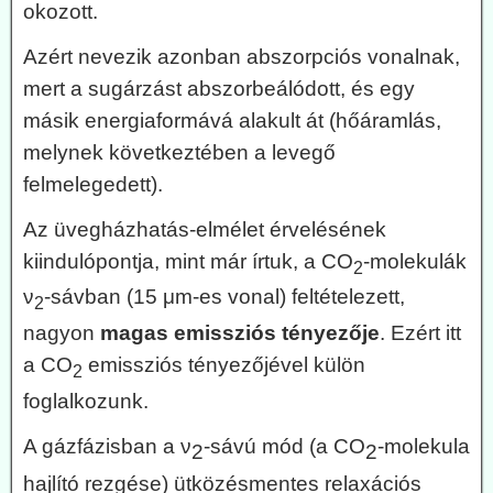
okozott.
Azért nevezik azonban abszorpciós vonalnak,
mert a sugárzást abszorbeálódott, és egy
másik energiaformává alakult át (hőáramlás,
melynek következtében a levegő
felmelegedett).
Az üvegházhatás-elmélet érvelésének
kiindulópontja, mint már írtuk, a CO
-molekulák
2
ν
-sávban (15 μm-es vonal) feltételezett,
2
nagyon
magas emissziós tényezője
. Ezért itt
a CO
emissziós tényezőjével külön
2
foglalkozunk.
A gázfázisban a ν
-sávú mód (a CO
-molekula
2
2
hajlító rezgése) ütközésmentes relaxációs