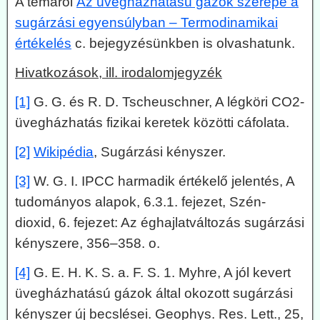
A témáról
Az üvegházhatású gázok szerepe a
sugárzási egyensúlyban – Termodinamikai
értékelés
c. bejegyzésünkben is olvashatunk.
Hivatkozások, ill. irodalomjegyzék
[1]
G. G. és R. D. Tscheuschner, A légköri CO2-
üvegházhatás fizikai keretek közötti cáfolata.
[2]
Wikipédia
, Sugárzási kényszer.
[3]
W. G. I. IPCC harmadik értékelő jelentés, A
tudományos alapok, 6.3.1. fejezet, Szén-
dioxid, 6. fejezet: Az éghajlatváltozás sugárzási
kényszere, 356–358. o.
[4]
G. E. H. K. S. a. F. S. 1. Myhre, A jól kevert
üvegházhatású gázok által okozott sugárzási
kényszer új becslései. Geophys. Res. Lett., 25,