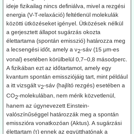
ideje fizikailag nincs definiálva, mivel a rezgési
energia (V-T-relaxáció) feltétlenül molekulák
közötti ütközéseket igényel. Ütközések nélkül
a gerjesztett állapot sugárzás okozta
élettartama (spontán emisszió) határozza meg
a lecsengési időt, amely a ν
-sáv (15 μm-es
2
vonal) esetében körülbelül 0,7–0,8 másodperc.
A fizikában ezt az időtartamot, amely egy
kvantum spontán emissziójáig tart, mint például
a itt vizsgált ν
-sáv (hajlító rezgés) esetében a
2
CO
-molekulában, nem mérik közvetlenül,
2
hanem az úgynevezett Einstein-
valószínűséggel határozzák meg a spontán
emisszióra vonatkozóan (Aktus). A sugárzási
élettartam (τ) ennek az együtthatónak a