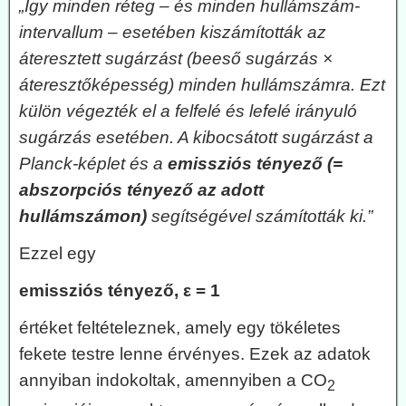
„Így minden réteg – és minden hullámszám-
intervallum – esetében kiszámították az
áteresztett sugárzást (beeső sugárzás ×
áteresztőképesség) minden hullámszámra. Ezt
külön végezték el a felfelé és lefelé irányuló
sugárzás esetében. A kibocsátott sugárzást a
Planck-képlet és a
emissziós tényező (=
abszorpciós tényező az adott
hullámszámon)
segítségével számították ki.”
Ezzel egy
emissziós tényező, ε = 1
értéket feltételeznek, amely egy tökéletes
fekete testre lenne érvényes. Ezek az adatok
annyiban indokoltak, amennyiben a CO
2