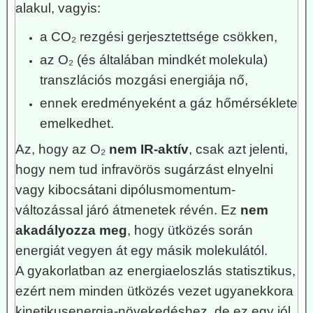
alakul, vagyis:
a CO₂ rezgési gerjesztettsége csökken,
az O₂ (és általában mindkét molekula)
transzlációs mozgási energiája nő,
ennek eredményeként a gáz hőmérséklete
emelkedhet.
Az, hogy az O₂
nem IR-aktív
, csak azt jelenti,
hogy nem tud infravörös sugárzást elnyelni
vagy kibocsátani dipólusmomentum-
változással járó átmenetek révén. Ez
nem
akadályozza meg
, hogy ütközés során
energiát vegyen át egy másik molekulától.
A gyakorlatban az energiaeloszlás statisztikus,
ezért nem minden ütközés vezet ugyanekkora
kinetikusenergia-növekedéshez, de ez egy jól