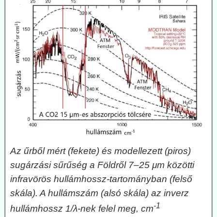
Az űrből mért (fekete) és modellezett (piros)
sugárzási sűrűség a Földről 7–25 μm közötti
infravörös hullámhossz-tartományban (felső
skála). A hullámszám (alsó skála) az inverz
-1
hullámhossz 1/λ-nek felel meg, cm