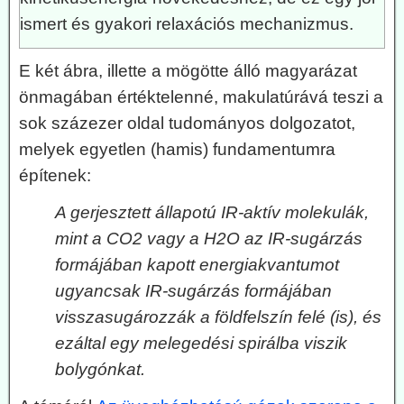
ismert és gyakori relaxációs mechanizmus.
E két ábra, illette a mögötte álló magyarázat
önmagában értéktelenné, makulatúrává teszi a
sok százezer oldal tudományos dolgozatot,
melyek egyetlen (hamis) fundamentumra
építenek:
A gerjesztett állapotú IR-aktív molekulák,
mint a CO2 vagy a H2O az IR-sugárzás
formájában kapott energiakvantumot
ugyancsak IR-sugárzás formájában
visszasugározzák a földfelszín felé (is), és
ezáltal egy melegedési spirálba viszik
bolygónkat.