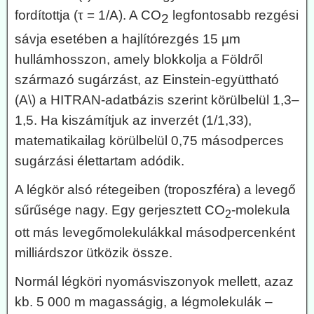
fordítottja (τ = 1/A). A CO
legfontosabb rezgési
2
sávja esetében a hajlítórezgés 15 µm
hullámhosszon, amely blokkolja a Földről
származó sugárzást, az Einstein-együttható
(A\) a HITRAN-adatbázis szerint körülbelül 1,3–
1,5. Ha kiszámítjuk az inverzét (1/1,33),
matematikailag körülbelül 0,75 másodperces
sugárzási élettartam adódik.
A légkör alsó rétegeiben (troposzféra) a levegő
sűrűsége nagy. Egy gerjesztett CO
-molekula
2
ott más levegőmolekulákkal másodpercenként
milliárdszor ütközik össze.
Normál légköri nyomásviszonyok mellett, azaz
kb. 5 000 m magasságig, a légmolekulák –