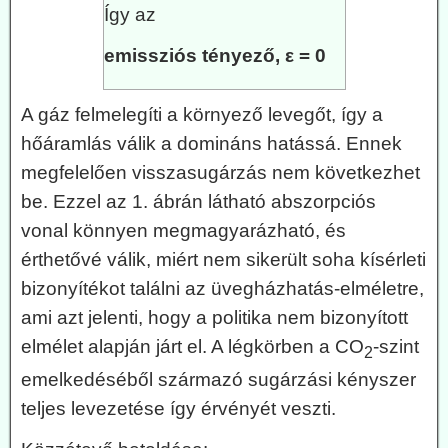
Így az
emissziós tényező, ε = 0
A gáz felmelegíti a környező levegőt, így a
hőáramlás válik a domináns hatássá. Ennek
megfelelően visszasugárzás nem következhet
be. Ezzel az 1. ábrán látható abszorpciós
vonal könnyen megmagyarázható, és
érthetővé válik, miért nem sikerült soha kísérleti
bizonyítékot találni az üvegházhatás-elméletre,
ami azt jelenti, hogy a politika nem bizonyított
elmélet alapján járt el. A légkörben a CO
-szint
2
emelkedéséből származó sugárzási kényszer
teljes levezetése így érvényét veszti.