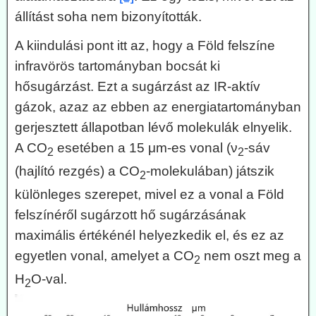
állítást soha nem bizonyították.
A kiindulási pont itt az, hogy a Föld felszíne
infravörös tartományban bocsát ki
hősugárzást. Ezt a sugárzást az IR-aktív
gázok, azaz az ebben az energiatartományban
gerjesztett állapotban lévő molekulák elnyelik.
A CO
esetében a 15 μm-es vonal (ν
-sáv
2
2
(hajlító rezgés) a CO
-molekulában) játszik
2
különleges szerepet, mivel ez a vonal a Föld
felszínéről sugárzott hő sugárzásának
maximális értékénél helyezkedik el, és ez az
egyetlen vonal, amelyet a CO
nem oszt meg a
2
H
O-val.
2