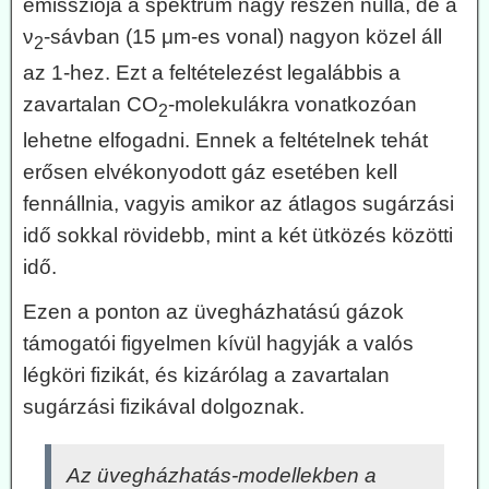
emissziója a spektrum nagy részén nulla, de a
ν
-sávban (15 μm-es vonal) nagyon közel áll
2
az 1-hez. Ezt a feltételezést legalábbis a
zavartalan CO
-molekulákra vonatkozóan
2
lehetne elfogadni. Ennek a feltételnek tehát
erősen elvékonyodott gáz esetében kell
fennállnia, vagyis amikor az átlagos sugárzási
idő sokkal rövidebb, mint a két ütközés közötti
idő.
Ezen a ponton az üvegházhatású gázok
támogatói figyelmen kívül hagyják a valós
légköri fizikát, és kizárólag a zavartalan
sugárzási fizikával dolgoznak.
Az üvegházhatás-modellekben a