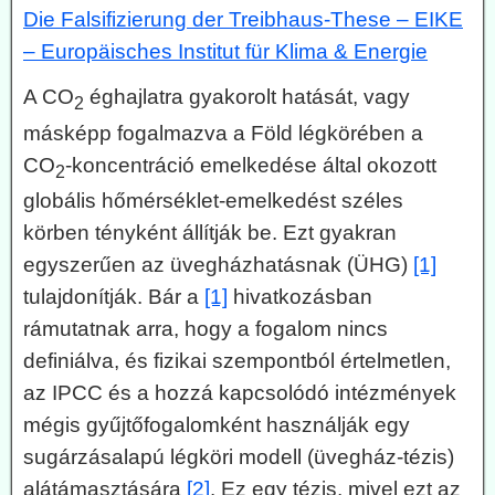
Die Falsifizierung der Treibhaus-These – EIKE
– Europäisches Institut für Klima & Energie
A CO
éghajlatra gyakorolt hatását, vagy
2
másképp fogalmazva a Föld légkörében a
CO
-koncentráció emelkedése által okozott
2
globális hőmérséklet-emelkedést széles
körben tényként állítják be. Ezt gyakran
egyszerűen az üvegházhatásnak (ÜHG)
[1]
tulajdonítják. Bár a
[1]
hivatkozásban
rámutatnak arra, hogy a fogalom nincs
definiálva, és fizikai szempontból értelmetlen,
az IPCC és a hozzá kapcsolódó intézmények
mégis gyűjtőfogalomként használják egy
sugárzásalapú légköri modell (üvegház-tézis)
alátámasztására
[2]
. Ez egy tézis, mivel ezt az