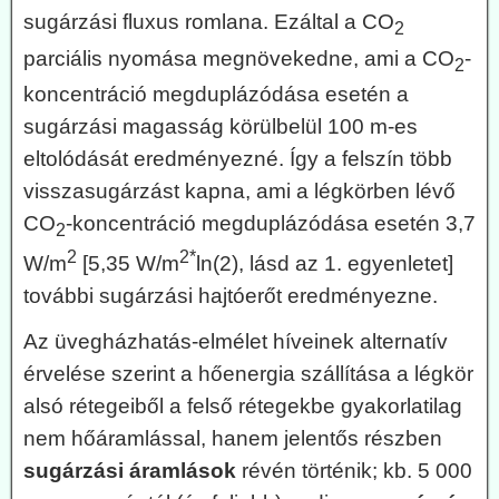
sugárzási fluxus romlana. Ezáltal a CO
2
parciális nyomása megnövekedne, ami a CO
-
2
koncentráció megduplázódása esetén a
sugárzási magasság körülbelül 100 m-es
eltolódását eredményezné. Így a felszín több
visszasugárzást kapna, ami a légkörben lévő
CO
-koncentráció megduplázódása esetén 3,7
2
2
2*
W/m
[5,35 W/m
ln(2), lásd az 1. egyenletet]
további sugárzási hajtóerőt eredményezne.
Az üvegházhatás-elmélet híveinek alternatív
érvelése szerint a hőenergia szállítása a légkör
alsó rétegeiből a felső rétegekbe gyakorlatilag
nem hőáramlással, hanem jelentős részben
sugárzási áramlások
révén történik; kb. 5 000