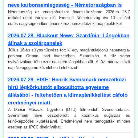
eurós nagyságrendben finanszíroz nemzetközi klímaprojekteket.
2026.07.28. Blackout News: Szardínia: Lángokban
állnak a szolárpanelek
Július 18-án súlyos tűzvész tört ki egy magántulajdonú napenergia-
parkban Ottana ipari övezetében, Szardínián. A tűz során
nyilvánvalóan több ezer napelem lángokban állt. A tűz már az előző
nap Noragugume közelében keletkezett.
2026.07.28. EIKE: Henrik Svensmark nemzetközi
hírű légkörkutatót elbocsátotta egyeteme
állásából - feltehetően a klímapánikkeltést cáfoló
eredményei miatt.
A Dániai Műszaki Egyetem (DTU) fölmondott Svensmarknak.
Svensmark neve összeforrott a kozmikus sugárzás és
felhőképződés kutatásával. Eredményei nem támogatták minden
esetben az IPCC direktívákat.
2026.07.28. EIKE: Az USA és Németország
fokozza a geotermiában rejlő lehetőségek
kiaknázását