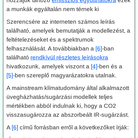
hozzájuk tartozó
emissziós együtthatókra
ezek
a munkák egyáltalán nem térnek ki
Szerencsére az interneten számos leírás
található, amelyek bemutatják a modellezést, a
feltételezéseket és a spektrumok
felhasználását. A továbbiakban a
[6]
-ban
található
rendkívül részletes leírásokra
hivatkozunk, amelyek viszont a
[4]
-ben és a
[5]
-ben szereplő magyarázatokra utalnak.
A mainstream klímatudomány által alkalmazott
üvegházhatás/sugárzási modellek teljes
mértékben abból indulnak ki, hogy a CO2
visszasugározza az abszorbeált IR-sugárzást.
A
[6]
című forrásban erről a következőket írják: