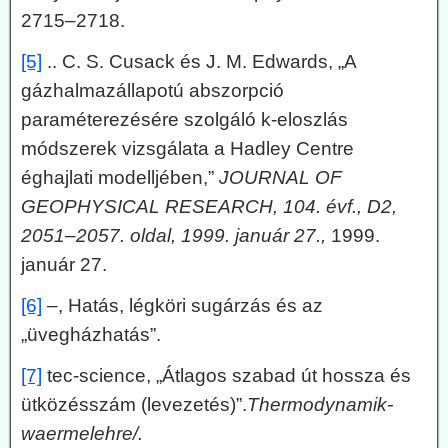
2715–2718.
[5]
.. C. S. Cusack és J. M. Edwards, „A
gázhalmazállapotú abszorpció
paraméterezésére szolgáló k-eloszlás
módszerek vizsgálata a Hadley Centre
éghajlati modelljében,”
JOURNAL OF
GEOPHYSICAL RESEARCH, 104. évf., D2,
2051–2057. oldal, 1999. január 27.,
1999.
január 27.
[6]
–, Hatás, légköri sugárzás és az
„üvegházhatás”.
[7]
tec-science, „Átlagos szabad út hossza és
ütközésszám (levezetés)”.
Thermodynamik-
waermelehre/.