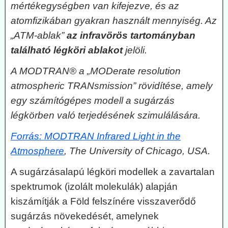
mértékegységben van kifejezve, és az
atomfizikában gyakran használt mennyiség. Az
„ATM-ablak”
az infravörös tartományban
található légköri ablakot
jelöli.
A MODTRAN® a „MODerate resolution
atmospheric TRANsmission” rövidítése, amely
egy számítógépes modell a sugárzás
légkörben való terjedésének szimulálására.
Forrás: MODTRAN Infrared Light in the
Atmosphere
, The University of Chicago, USA.
A sugárzásalapú légköri modellek a zavartalan
spektrumok (izolált molekulák) alapján
kiszámítják a Föld felszínére visszaverődő
sugárzás növekedését, amelynek