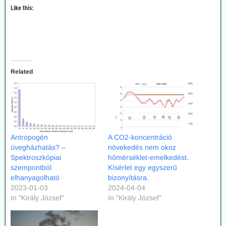
Like this:
Related
Antropogén
A CO2-koncentráció
üvegházhatás? –
növekedés nem okoz
Spektroszkópiai
hőmérséklet-emelkedést.
szempontból
Kísérlet egy egyszerű
elhanyagolható
bizonyításra.
2023-01-03
2024-04-04
In "Király József"
In "Király József"