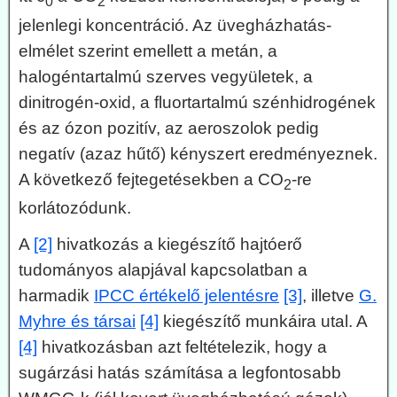
0
2
jelenlegi koncentráció. Az üvegházhatás-
elmélet szerint emellett a metán, a
halogéntartalmú szerves vegyületek, a
dinitrogén-oxid, a fluortartalmú szénhidrogének
és az ózon pozitív, az aeroszolok pedig
negatív (azaz hűtő) kényszert eredményeznek.
A következő fejtegetésekben a CO
-re
2
korlátozódunk.
A
[2]
hivatkozás a kiegészítő hajtóerő
tudományos alapjával kapcsolatban a
harmadik
IPCC értékelő jelentésre
[3]
, illetve
G.
Myhre és társai
[4]
kiegészítő munkáira utal. A
[4]
hivatkozásban azt feltételezik, hogy a
sugárzási hatás számítása a legfontosabb