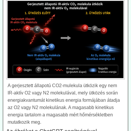
A gerjesztett állapotú CO2-mulekula ütközik egy nem
IR-aktív O2 vagy N2 molekulával, mely ütközés során
energiakvantumát kinetikus energia formájában átadja
az O2 vagy N2 molekulának. A magasabb kinetikus
energia tartalom a magasabb mért hőmérsékletben
mutatkozik meg.