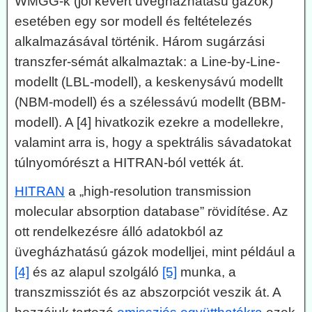
WMGG-k (jól kevert üvegházhatású gázok)
esetében egy sor modell és feltételezés
alkalmazásával történik. Három sugárzási
transzfer-sémát alkalmaztak: a Line-by-Line-
modellt (LBL-modell), a keskenysávú modellt
(NBM-modell) és a szélessávú modellt (BBM-
modell). A [4] hivatkozik ezekre a modellekre,
valamint arra is, hogy a spektrális sávadatokat
túlnyomórészt a HITRAN-ból vették át.
HITRAN
a „high-resolution transmission
molecular absorption database” rövidítése. Az
ott rendelkezésre álló adatokból az
üvegházhatású gázok modelljei, mint például a
[4]
és az alapul szolgáló
[5]
munka, a
transzmissziót és az abszorpciót veszik át. A