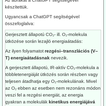
Az ábrákat a ChatGPT segítségével
készítettük.
Ugyancsak a ChatGPT segítségével
összefoglalva:
Gerjesztett állapotú CO₂- ill. O₂-molekula
ütközése során lezajló energiaátadás:
Az ilyen folyamatot
rezgési–transzlációs (V–
T) energiaátadásnak
nevezik.
A gerjesztett állapotú, IR-aktív CO₂-molekula a
többletenergiáját ütközés során részben vagy
teljesen átadhatja egy O₂-molekulának. Mivel
az O₂ ebben az esetben nem rezonáns módon
veszi fel a rezgési energiát, az energia
gyakran a molekulák
kinetikus energiájává