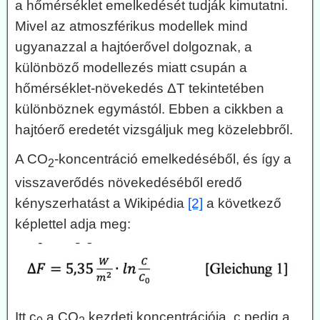
a hőmérséklet emelkedését tudják kimutatni.
Mivel az atmoszférikus modellek mind
ugyanazzal a hajtóerővel dolgoznak, a
különböző modellezés miatt csupán a
hőmérséklet-növekedés ΔT tekintetében
különböznek egymástól. Ebben a cikkben a
hajtóerő eredetét vizsgáljuk meg közelebbről.
A CO
-koncentráció emelkedéséből, és így a
2
visszaverődés növekedéséből eredő
kényszerhatást a Wikipédia
[2]
a következő
képlettel adja meg:
Itt c
a CO
kezdeti koncentrációja, c pedig a