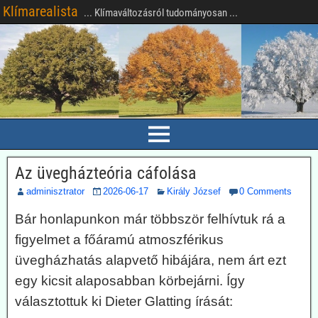
Klímarealista
... Klímaváltozásról tudományosan ...
Az üvegházteória cáfolása
adminisztrator
2026-06-17
Király József
0 Comments
Bár honlapunkon már többször felhívtuk rá a
figyelmet a főáramú atmoszférikus
üvegházhatás alapvető hibájára, nem árt ezt
egy kicsit alaposabban körbejárni. Így
választottuk ki Dieter Glatting írását: