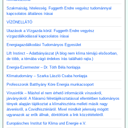
Szakmaiság, hitelesség. Fuggerth Endre vegyész tudománnyal
kapcsolatos általános írásai
VÍZÖNELLÁTÓ
Utazások a Vízgazda körül. Fuggerth Endre vegyész
vízgazdálkodással kapcsolatos írásai
Energiagazdálkodási Tudományos Egyesület
Lift Instinct – Adatbányászat (A blog nem klíma témájú elsősorban,
de több, a témába vágó érdekes írás található rajta.)
Energia-Ezermester – Dr. Tóth Béla honlapja
Klímatudomány – Szarka László Csaba honlapja
Professzorok Batthyány Köre Energia munkacsoport
Vírusinfók – Máshol el nem érhető információk vírusokról,
járványokról. A főáramú félretájékoztatással ellentétben tudományos
tények alapján tájékoztat a klímahisztéria melleti másik nagy
átverésről, a Covidhisztériáról. Mivel mindkét jelenség mögött
ugyanazok az erők állnak, döntöttünk a link közzétételéről.
Europäisches Institut für Klima und Energie e.V.