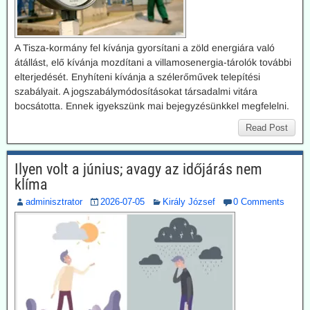
A Tisza-kormány fel kívánja gyorsítani a zöld energiára való
átállást, elő kívánja mozdítani a villamosenergia-tárolók további
elterjedését. Enyhíteni kívánja a szélerőművek telepítési
szabályait. A jogszabálymódosításokat társadalmi vitára
bocsátotta. Ennek igyekszünk mai bejegyzésünkkel megfelelni.
Read Post
Ilyen volt a június; avagy az időjárás nem
klíma
adminisztrator
2026-07-05
Király József
0 Comments