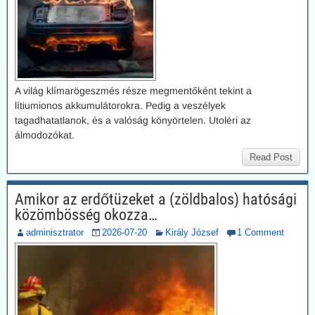
A világ klímarögeszmés része megmentőként tekint a
lítiumionos akkumulátorokra. Pedig a veszélyek
tagadhatatlanok, és a valóság könyörtelen. Utoléri az
álmodozókat.
Read Post
Amikor az erdőtüzeket a (zöldbalos) hatósági
közömbösség okozza…
adminisztrator
2026-07-20
Király József
1 Comment