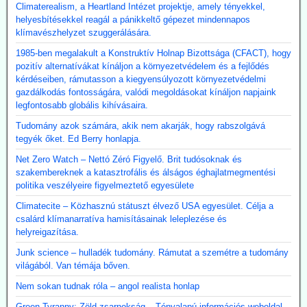
Climaterealism, a Heartland Intézet projektje, amely tényekkel,
helyesbítésekkel reagál a pánikkeltő gépezet mindennapos
klímavészhelyzet szuggerálására.
1985-ben megalakult a Konstruktív Holnap Bizottsága (CFACT), hogy
pozitív alternatívákat kínáljon a környezetvédelem és a fejlődés
kérdéseiben, rámutasson a kiegyensúlyozott környezetvédelmi
gazdálkodás fontosságára, valódi megoldásokat kínáljon napjaink
legfontosabb globális kihívásaira.
Tudomány azok számára, akik nem akarják, hogy rabszolgává
tegyék őket. Ed Berry honlapja.
Net Zero Watch – Nettó Zéró Figyelő. Brit tudósoknak és
szakembereknek a katasztrofális és álságos éghajlatmegmentési
politika veszélyeire figyelmeztető egyesülete
Climatecite – Közhasznú státuszt élvező USA egyesület. Célja a
csalárd klímanarratíva hamisításainak leleplezése és
helyreigazítása.
Junk science – hulladék tudomány. Rámutat a szemétre a tudomány
világából. Van témája bőven.
Nem sokan tudnak róla – angol realista honlap
Green Tyranny; Zöld zsarnokság – Tényalapú információs weboldal,