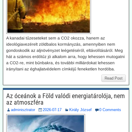
A kanadai tűzeseteket sem a CO2 okozza, hanem az
ideológiavezérelt zöldbalos kormányzás, amennyiben nem
gondoskodik az aljnövényzet leégetéséről, eltávolításáról. Meg
hát a számos erdőtűz jó alkalom arra, hogy lehessen mutogatni
a CO2-re, mint bűnbakra, és további milliárdokat lehessen
irányítani az éghajlatvédelem címkéjű feneketlen hordóba.
Read Post
Az óceánok a Föld valódi energiatárolója, nem
az atmoszféra
adminisztrator
2026-07-17
Király József
0 Comments