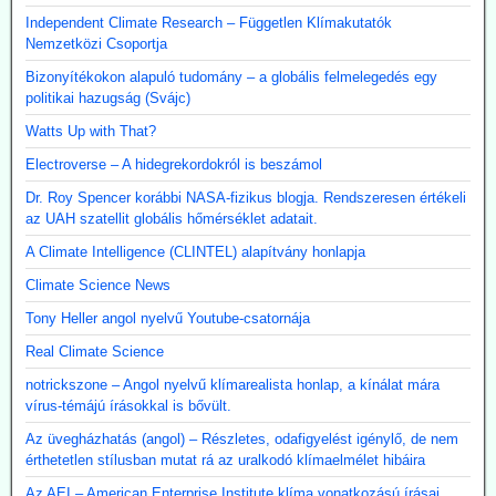
Independent Climate Research – Független Klímakutatók
Nemzetközi Csoportja
Bizonyítékokon alapuló tudomány – a globális felmelegedés egy
politikai hazugság (Svájc)
Watts Up with That?
Electroverse – A hidegrekordokról is beszámol
Dr. Roy Spencer korábbi NASA-fizikus blogja. Rendszeresen értékeli
az UAH szatellit globális hőmérséklet adatait.
A Climate Intelligence (CLINTEL) alapítvány honlapja
Climate Science News
Tony Heller angol nyelvű Youtube-csatornája
Real Climate Science
notrickszone – Angol nyelvű klímarealista honlap, a kínálat mára
vírus-témájú írásokkal is bővült.
Az üvegházhatás (angol) – Részletes, odafigyelést igénylő, de nem
érthetetlen stílusban mutat rá az uralkodó klímaelmélet hibáira
Az AEI – American Enterprise Institute klíma vonatkozású írásai.