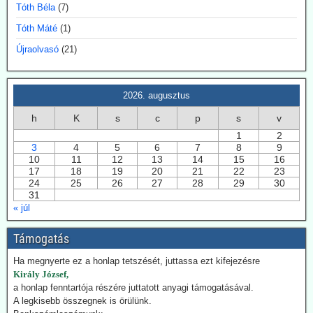
Tóth Béla
(7)
A Dániai Műszaki Egyetem (DTU) fölmondott Svensmarknak.
Svensmark neve összeforrott a kozmikus sugárzás és
Tóth Máté
(1)
felhőképződés kutatásával. Eredményei nem támogatták minden
Újraolvasó
(21)
esetben az IPCC direktívákat.
2026.07.28. EIKE: Az USA és Németország
fokozza a geotermiában rejlő lehetőségek
2026. augusztus
kiaknázását
h
K
s
c
p
s
v
Az USA képviselőháza törvény fogadott el a geotermikus energia
1
2
kiaknázásának felgyorsítására. Németországban 2024-ben
3
4
5
6
7
8
9
összesen 29 TWh energiát nyertek a föld mélyéből. Németország is
10
11
12
13
14
15
16
hatósági úton kívánja a kiaknázást felgyorsítani.
17
18
19
20
21
22
23
24
25
26
27
28
29
30
2026.07.22. Climatechangedispatch: Japán
31
« júl
visszakozik klímavédelmi vállalásaitól
Japán – szomszédjához, Dél-Koreához hasonlóan – újra üzembe
Támogatás
helyezi azokat a szénerőműveket, amelyeket nemrég még egy
szennyezőbb korszak maradványainak bélyegeztek. Az energiaügyi
Ha megnyerte ez a honlap tetszését, juttassa ezt kifejezésre
hatóságok „rendkívüli ellátási bizonytalansággal” indokolták annak a
Király József,
tüzelőanyagnak a használatát, amelynek felszámolását korábban
a honlap fenntartója részére juttatott anyagi támogatásával.
megígérték.
A legkisebb összegnek is örülünk.
Hogy kedvezzen a nemzetközi klímalobbinak, Japán 2050-ig