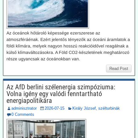
Az óceánok hőtároló képessége ezerszerese az
atmoszféráénak. Ezért jelentős tényezők az óceáni áramlatok a
földi klímára, melyek nagyon hosszú reakcióidővel reagálnak a
külső klímaváltozásokra. A Föld CO2-készletének meghatározó
része ugyancsak az óceánokban van.
Read Post
Az AfD berlini szélenergia szimpóziuma:
Volna igény egy valódi fenntartható
energiapolitikára
adminisztrator
2026-07-15
Király József
,
szélturbinák
0 Comments