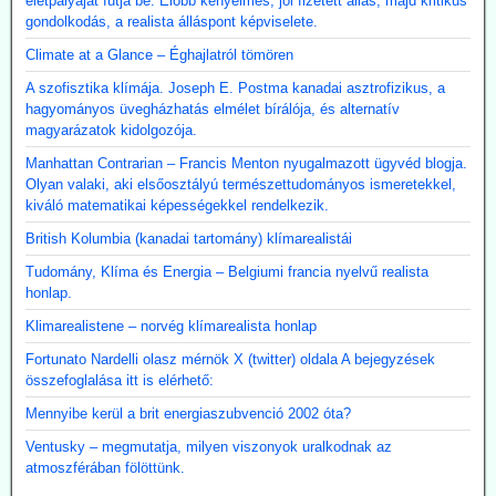
életpályáját futja be. Előbb kényelmes, jól fizetett állás, majd kritikus
gondolkodás, a realista álláspont képviselete.
Climate at a Glance – Éghajlatról tömören
A szofisztika klímája. Joseph E. Postma kanadai asztrofizikus, a
hagyományos üvegházhatás elmélet bírálója, és alternatív
magyarázatok kidolgozója.
Manhattan Contrarian – Francis Menton nyugalmazott ügyvéd blogja.
Olyan valaki, aki elsőosztályú természettudományos ismeretekkel,
kiváló matematikai képességekkel rendelkezik.
British Kolumbia (kanadai tartomány) klímarealistái
Tudomány, Klíma és Energia – Belgiumi francia nyelvű realista
honlap.
Klimarealistene – norvég klímarealista honlap
Fortunato Nardelli olasz mérnök X (twitter) oldala A bejegyzések
összefoglalása itt is elérhető:
Mennyibe kerül a brit energiaszubvenció 2002 óta?
Ventusky – megmutatja, milyen viszonyok uralkodnak az
atmoszférában fölöttünk.