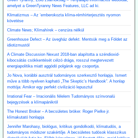
amelyet a GreenTyranny News Features, LLC ad ki.
Klimatizmus – Az ’emberokozta klíma-rémhírterjesztés nyomon
követése
Climate News; Klímahírek – cenzúra nélkül
Greenhouse Defect – Az üvegház defekt. Mentsük meg a Földet az
idiotizmustól
A Climate Discussion Nexust 2018-ban alapította a széndioxid-
kibocsátás csökkentését célzó drága, rosszul megtervezett
energiapolitika miatt aggódó polgárok egy csoportja.
Jo Nova, korábbi ausztrál tudományos szerkesztő honlapja. Ismert
műve a több nyelven kapható „The Skeptic’s Handbook”. A honlap
mottója: Amikor egy perfekt civilizáció lepusztul
Irrational Fear – Irracionális félelem Tudományos színvonalú
bejegyzések a klímapánikról
The Honest Broker – A becsületes bróker. Roger Pielke jr.
klímakutató honlapja
Jennifer Marohasy, biológus, kritikus gondolkodó, klímatudós, a
tudományos módszer szakértője. A becsületes tudósok klasszikus