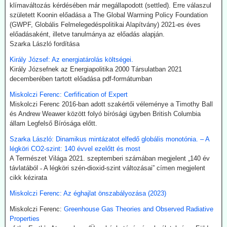
klímaváltozás kérdésében már megállapodott (settled). Erre válaszul
megfelelő irányításánál a végtermék kerozin. A hidrogént -
született Koonin előadása a The Global Warming Policy Foundation
legalábbis indiai források szerint elektrolízissel kívánják előállítani.
(GWPF, Globális Felmelegedéspolitikai Alapítvány) 2021-es éves
Kommentárunk: Semmi kifogásunk nincs a zöld technológiák ellen.
előadásaként, illetve tanulmánya az előadás alapján.
Problémánk avval van, ha a zöldenergiagyártás súlyos állami, értsd
Szarka László fordítása
adófizetői szubvenciókból akar megélni - az idők végezetéig.
Király József: Az energiatárolás költségei.
2026.07.21. Uncut-News: Ki hozta a köztudatba a
Király Józsefnek az Energiapolitika 2000 Társulatban 2021
klíma-lezárásokat a kovid-lezárások mintájára?
decemberében tartott előadása pdf-formátumban
Google és az egyéb MI által támogatott keresők szerint a
Miskolczi Ferenc: Cerfification of Expert
klímavészhelyzet miatti lezárások csupáncsak összeesküvés-
Miskolczi Ferenc 2016-ban adott szakértői véleménye a Timothy Ball
elmélet. Az igazság evvel szemben az, hogy a fogalmat egy, a
és Andrew Weawer között folyó bírósági ügyben British Columbia
WHO megbízásából dolgozó közgazdász alkotta meg 2020
állam Legfelső Bírósága előtt.
októberében. A támogatók között ott volt a Soros-alapítvány és a
világ legnagyobb vállalatait összefogó World Business Council for
Szarka László: Dinamikus mintázatot elfedő globális monotónia. – A
Sustainable Development. Az illető szerint a klímavészhelyzet
légköri CO2-szint: 140 évvel ezelőtt és most
miatti lezárások a vörös hús fogyasztásának tilalmát, a személyes
A Természet Világa 2021. szeptemberi számában megjelent „140 év
járműhasználat korlátozását, a fosszilis tüzelőanyagok
távlatából ˗ A légköri szén-dioxid-szint változásai” címen megjelent
kitermelésének megszüntetését és további energiaügyi
cikk kézirata
intézkedéseket jelentenének.
Miskolczi Ferenc: Az éghajlat önszabályozása (2023)
Hogy erre (egyelőre legalább is) nem került sor, az az ún.
összeesküvés-elmélet terjesztőknek, azaz az információk
Miskolczi Ferenc:
Greenhouse Gas Theories and Observed Radiative
kompromisszum nélkül terjesztőinek köszönhető.
Properties