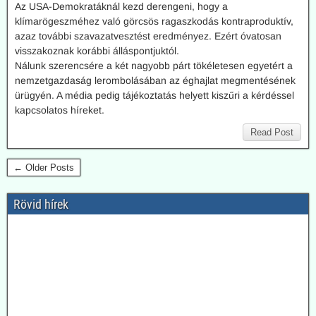
Az USA-Demokratáknál kezd derengeni, hogy a
klímarögeszméhez való görcsös ragaszkodás kontraproduktív,
azaz további szavazatvesztést eredményez. Ezért óvatosan
visszakoznak korábbi álláspontjuktól.
Nálunk szerencsére a két nagyobb párt tökéletesen egyetért a
nemzetgazdaság lerombolásában az éghajlat megmentésének
ürügyén. A média pedig tájékoztatás helyett kiszűri a kérdéssel
kapcsolatos híreket.
Read Post
← Older Posts
Rövid hírek