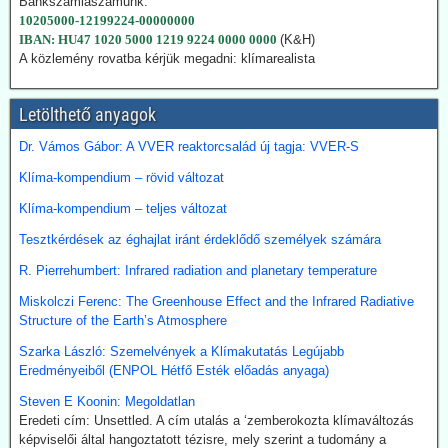
Bankszámlaszámunk:
vállalta a teljes klímasemlegességet. De ahogy a realitás
10205000-12199224-00000000
bekopogtatott, azonnal ejtették a magas ívű terveket.
IBAN: HU47 1020 5000 1219 9224 0000 0000
(K&H)
A japán Gazdasági, Kereskedelmi és Ipari Minisztérium (METI)
A közlemény rovatba kérjük megadni: klímarealista
képviselői kijelentették, hogy a széntermelés bővítése azonnali
megoldást jelent a földgáz-megtakarításra. Mivel Japán a Hormuz
szoroson keresztül kapta olaj és földgázszállítmányait, a
Letölthető anyagok
történelemben először vásárolt közvetlenül az USA-ból kőolajat.
Emellett megnöveli saját kitermelését, és kacsingat az orosz
Dr. Vámos Gábor: A VVER reaktorcsalád új tagja: VVER-S
beszállításokra is.
Klíma-kompendium – rövid változat
2026.07.22. Finance.yahoo: Kerozin a hulladék
Klíma-kompendium – teljes változat
étolajból és egyéb alternatív forrásokból - India a
Tesztkérdések az éghajlat iránt érdeklődő személyek számára
startvonalon
R. Pierrehumbert: Infrared radiation and planetary temperature
A növényi olaj- és állati zsírhulladékból nemcsak autóüzemanyagot
lehet gyártani, hanem kerozint is. Az így nyert üzemanyag neve
Miskolczi Ferenc: The Greenhouse Effect and the Infrared Radiative
Sustainable Aviation Fuel (fenntartható kerozin, SAF). Előállítása
Structure of the Earth’s Atmosphere
ma 2-5-ször drágább, mint a hagyományos keroziné, de
klímavédelmi okok miatt a légitársaságok érdeklődnek az
Szarka László: Szemelvények a Klímakutatás Legújabb
üzemanyag iránt.
Eredményeiből (ENPOL Hétfő Esték előadás anyaga)
India új utat céloz meg az előállításnál. A mezőgazdasági
Steven E Koonin: Megoldatlan
hulladékokból (magas CO-tartalmú) szintézisgázt lehet gyártani,
Eredeti cím: Unsettled. A cím utalás a ‘zemberokozta klímaváltozás
amit a Fischer-Tropsch eljárás szerint hidrogénnel reagáltatva
képviselői által hangoztatott tézisre, mely szerint a tudomány a
folyékony szénhidrogén-keveréket, azaz benzint kapunk. A folyamat