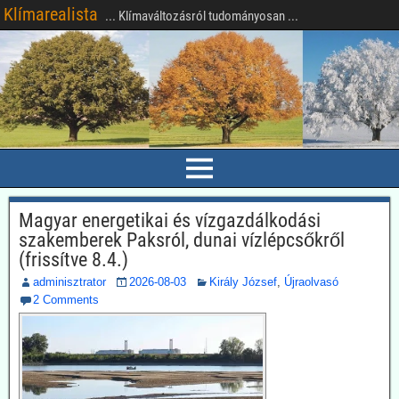
Klímarealista
... Klímaváltozásról tudományosan ...
Magyar energetikai és vízgazdálkodási
szakemberek Paksról, dunai vízlépcsőkről
(frissítve 8.4.)
adminisztrator
2026-08-03
Király József
,
Újraolvasó
2 Comments