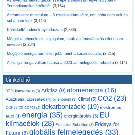
Az üvegházhatású gázok szerepe a sugárzási egyensúlyban -
Kommentárunk: Véleményünk szerint az utalás a 3D-nyomtatóra
Termodinamikai értékelés
(3,154)
egy figyelemfölkeltő reklámfogás - egy reaktor igényesebb annál,
hogy a 3D-nyomtatóra bízzuk megépítését.
Accumulator miraculum – A csodaakkumulátor, ami soha nem volt és
soha nem lesz
(3,143)
2026.07.17. Blackout News: Argentína
Pánikkeltő tudósok nyilatkozata
(2,566)
magánbefektetői finanszírozással kíván
Mérget a teheneknek - nyugalom, csak a klímaváltozás elleni harc
atomerőművet létesíteni
nevében
(2,234)
Argentína az Atucha-i atomerőmű-telepen egy új, körülbelül 300
megawatt teljesítményű atomreaktort kíván építeni. A projektet
Megújuló energia termelés: jobb, mint a kaszinócsalás
(2,215)
teljes egészében magánforrásokból finanszírozzák, és a beruházás
A Hunga Tonga vulkán hatása a 2023-as melegedési rekordra
(2,114)
összege várhatóan eléri az 1,2 milliárd amerikai dollárt. Luis Caputo
gazdasági miniszter július elején mutatta be a terveket a projekt
fejlesztőjével, a Meitner Energy vállalattal közösen. A vállalat az
Címkefelhő
ACR-300 nevű argentin reaktortervet kívánja elsőként kereskedelmi
célokra megvalósítani.
atomenergia
(16)
Arktisz
(9)
97 % konszenzus
(3)
Kommentárunk: Ezek szerint Argentínáról nemcsak pénzügy
CO2
(23)
válságok említése során hallhatunk, hanem nukleáris technológiánál
Clintel
(5)
Ausztráliai tűzesetek
(4)
billenőpont
(3)
is. A 300 MW Paks II teljesítményének kb. egyhetede.
dekarbonizáció
(19)
elektromos
COP27
(3)
COP28
(2)
energia
(35)
EU
2026.07.17. Blackout News: A német RWE
energiatárolás
(5)
autó
(4)
klímacélok
(28)
vezérigazgatója a német - az uniós vállalásoknál
Fridays for
Extinction Rebellion
(3)
5 évvel előbbre hozott - klímacélok eltörlését kéri
globális felmelegedés
(33)
Future
(8)