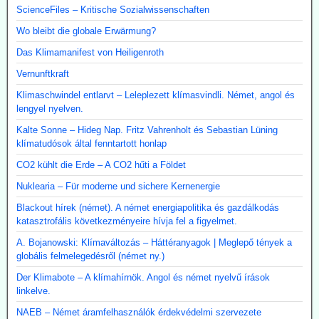
ScienceFiles – Kritische Sozialwissenschaften
Wo bleibt die globale Erwärmung?
Das Klimamanifest von Heiligenroth
Vernunftkraft
Klimaschwindel entlarvt – Leleplezett klímasvindli. Német, angol és
lengyel nyelven.
Kalte Sonne – Hideg Nap. Fritz Vahrenholt és Sebastian Lüning
klímatudósok által fenntartott honlap
CO2 kühlt die Erde – A CO2 hűti a Földet
Nuklearia – Für moderne und sichere Kernenergie
Blackout hírek (német). A német energiapolitika és gazdálkodás
katasztrofális következményeire hívja fel a figyelmet.
A. Bojanowski: Klímaváltozás – Háttéranyagok | Meglepő tények a
globális felmelegedésről (német ny.)
Der Klimabote – A klímahírnök. Angol és német nyelvű írások
linkelve.
NAEB – Német áramfelhasználók érdekvédelmi szervezete