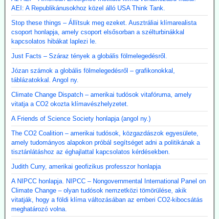
AEI: A Republikánusokhoz közel álló USA Think Tank.
Stop these things – Állítsuk meg ezeket. Ausztráliai klímarealista
csoport honlapja, amely csoport elsősorban a szélturbinákkal
kapcsolatos hibákat laplezi le.
Just Facts – Száraz tények a globális fölmelegedésről.
Józan számok a globális fölmelegedésről – grafikonokkal,
táblázatokkal. Angol ny.
Climate Change Dispatch – amerikai tudósok vitafóruma, amely
vitatja a CO2 okozta klímavészhelyzetet.
A Friends of Science Society honlapja (angol ny.)
The CO2 Coalition – amerikai tudósok, közgazdászok egyesülete,
amely tudományos alapokon próbál segítséget adni a politikának a
tisztánlátáshoz az éghajlattal kapcsolatos kérdésekben.
Judith Curry, amerikai geofizikus professzor honlapja
A NIPCC honlapja. NIPCC – Nongovernmental International Panel on
Climate Change – olyan tudósok nemzetközi tömörülése, akik
vitatják, hogy a földi klíma változásában az emberi CO2-kibocsátás
meghatározó volna.