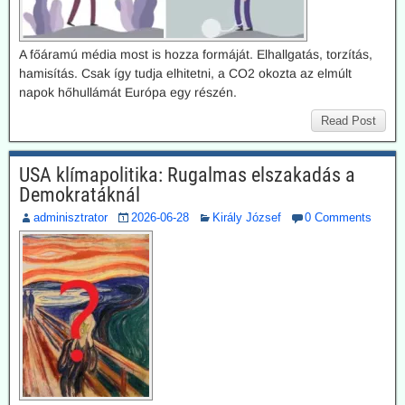
A főáramú média most is hozza formáját. Elhallgatás, torzítás,
hamisítás. Csak így tudja elhitetni, a CO2 okozta az elmúlt
napok hőhullámát Európa egy részén.
Read Post
USA klímapolitika: Rugalmas elszakadás a
Demokratáknál
adminisztrator
2026-06-28
Király József
0 Comments