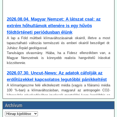
2026.08.04. Magyar Nemzet: A látszat csal: az
extrém hőhullámok ellenére is egy hűvös
földtörténeti periódusban élünk
A lap a Föld múltbeli klímaváltozásainak okairól, illetve a most
tapasztalható változás természeti és emberi okairól beszélget dr.
Juhász Árpád geológussal.
Tanulságos olvasmány. Hiába, ha a Fidesz ellenzékben van, a
Magyar Nemzetnek is könnyebb realista hangvételű írásokat
közzétennie.
2026.07.30. Uncut-News: Az adatok cáfolják az
erdőtüzekkel kapcsolatos legutóbbi pánikkeltést
A klímarögeszme felé elkötelezett média (vagyis a főáramú média
100 %-ban) a klímaváltozásban, magyarul az antropogén CO2-
kibocsátás növekedésében igyekszik megtalálni (vagy legalábbis az
olvasókkal elhitetni) az erdőtüzek okát. Így van ez az idén is, mint a
korábbi években. A gépezet figyelmen kívül hagyja úgy az emberi
tényezőt, akár a gondatlanságot, akár a szándékos gyújtogatást,
mint a hatósági ideológiavezérelt hozzáállást, amit több
Archívum
bejegyzésünkben tematizáltunk. De még így is van egy probléma:
Az idén jóval alacsonyabb a tűzesetek száma világszerte, mint a