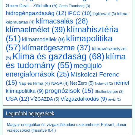
Markus Krebber, az RWE vezérigazgatója azt követeli, hogy
Green Deal – Zöld alku
(5)
Greta Thunberg
(3)
hosszabbítsák meg a német klímacélok elérése határidejét, és a
hidrogéngazdaság
(12)
IPCC
(10)
klímasemlegességet 2045-ről 2050-re halasszák el. Úgy véli, hogy a
klíma-
jégkorszak
(3)
klímacsalás
(28)
korábbi, az EU 2050-es célévétől eltérő német „különút” gazdasági
képmutatás
(4)
szempontból káros és klímapolitikai szempontból hatástalan.
klímahisztéria
klímaelmélet
(39)
Vassiliadis, szakszervezeti vezetője támogatja a kezdeményezést,
klímapolitika
(51)
mivel a magas energiaköltségek, a gyenge konjunktúra és a rövid
klímamodellek
(9)
beruházási határidők elsősorban az energiaintenzív vállalkozásokat
(57)
klímarögeszme
(37)
terhelik. A törvényes cél azonban továbbra is érvényben marad,
klímavészhelyzet
Klíma és gazdaság
(68)
amíg a Bundestag nem módosítja az éghajlatvédelmi törvényt.
klíma
(5)
Kommentárunk: Az öt év halasztás kb. annyit jelent, mint
és tudomány
(55)
megújuló
fuldoklónak a szalmaszál. És evvel a két idézett vezető is tisztában
van.
energiaforrások
(25)
Miskolczi Ferenc
(15)
2026.07.17. Műszaki Magazin: A BME kutatói
német
Net Zero
(5)
Nap és klíma
(4)
NASA
(4)
Nobel-díj
(2)
prognózisok
(15)
segítenek kideríteni, hogyan lehetne Budapestre
klímapolitika
(9)
Shellenberger
(3)
vinni a paksi hőt
USA
(12)
Vízgazdálkodás
(9)
VÍZGAZDA
(5)
árvíz
(2)
Az atomerőmű hulladékhőjének a fővárosi távfűtésben történő
hasznosítása gazdasági és környezetvédelmi szempontból is
Legutóbbi bejegyzések
ígéretes elképzelés.
A főváros távhőrendszerét üzemeltető Budapesti Közművek (BKM)
Magyar energetikai és vízgazdálkodási szakemberek Paksról, dunai
több hónapig tartó tárgyalások után megbízási szerződést kötött a
vízlépcsőkről (frissítve 8.4.)
BME-vel egy döntést megalapozó tanulmány közös elkészítésére a