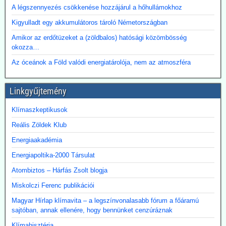
Paksi Atomerőmű hőjének a fővárosi távfűtési rendszerbe való
A légszennyezés csökkenése hozzájárul a hőhullámokhoz
eljuttatása lehetőségéről.
Kigyulladt egy akkumulátoros tároló Németországban
Amikor az erdőtüzeket a (zöldbalos) hatósági közömbösség
okozza…
Az óceánok a Föld valódi energiatárolója, nem az atmoszféra
Linkgyűjtemény
Klímaszkeptikusok
Reális Zöldek Klub
Energiaakadémia
Energiapoltika-2000 Társulat
Atombiztos – Hárfás Zsolt blogja
Miskolczi Ferenc publikációi
Magyar Hírlap klímavita – a legszínvonalasabb fórum a főáramú
sajtóban, annak ellenére, hogy bennünket cenzúráznak
Klímahisztéria