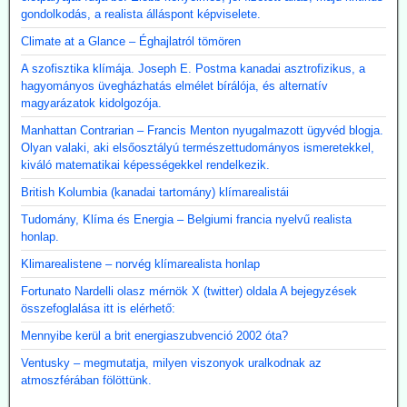
gondolkodás, a realista álláspont képviselete.
Climate at a Glance – Éghajlatról tömören
A szofisztika klímája. Joseph E. Postma kanadai asztrofizikus, a
hagyományos üvegházhatás elmélet bírálója, és alternatív
magyarázatok kidolgozója.
Manhattan Contrarian – Francis Menton nyugalmazott ügyvéd blogja.
Olyan valaki, aki elsőosztályú természettudományos ismeretekkel,
kiváló matematikai képességekkel rendelkezik.
British Kolumbia (kanadai tartomány) klímarealistái
Tudomány, Klíma és Energia – Belgiumi francia nyelvű realista
honlap.
Klimarealistene – norvég klímarealista honlap
Fortunato Nardelli olasz mérnök X (twitter) oldala A bejegyzések
összefoglalása itt is elérhető:
Mennyibe kerül a brit energiaszubvenció 2002 óta?
Ventusky – megmutatja, milyen viszonyok uralkodnak az
atmoszférában fölöttünk.