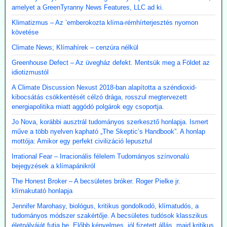
amelyet a GreenTyranny News Features, LLC ad ki.
Klimatizmus – Az ’emberokozta klíma-rémhírterjesztés nyomon
követése
Climate News; Klímahírek – cenzúra nélkül
Greenhouse Defect – Az üvegház defekt. Mentsük meg a Földet az
idiotizmustól
A Climate Discussion Nexust 2018-ban alapította a széndioxid-
kibocsátás csökkentését célzó drága, rosszul megtervezett
energiapolitika miatt aggódó polgárok egy csoportja.
Jo Nova, korábbi ausztrál tudományos szerkesztő honlapja. Ismert
műve a több nyelven kapható „The Skeptic’s Handbook”. A honlap
mottója: Amikor egy perfekt civilizáció lepusztul
Irrational Fear – Irracionális félelem Tudományos színvonalú
bejegyzések a klímapánikról
The Honest Broker – A becsületes bróker. Roger Pielke jr.
klímakutató honlapja
Jennifer Marohasy, biológus, kritikus gondolkodó, klímatudós, a
tudományos módszer szakértője. A becsületes tudósok klasszikus
életpályáját futja be. Előbb kényelmes, jól fizetett állás, majd kritikus