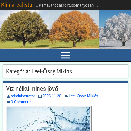
Klímarealista
... Klímaváltozásról tudományosan ...
Kategória:
Leel-Őssy Miklós
Víz nélkül nincs jövő
adminisztrator
2025-11-20
Leel-Őssy Miklós
0 Comments