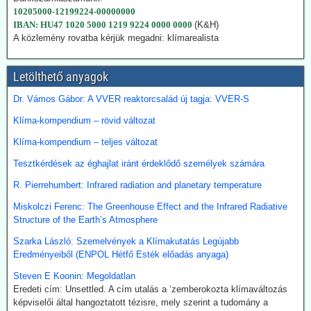
megígérték.
10205000-12199224-00000000
Hogy kedvezzen a nemzetközi klímalobbinak, Japán 2050-ig
IBAN: HU47 1020 5000 1219 9224 0000 0000
(K&H)
vállalta a teljes klímasemlegességet. De ahogy a realitás
A közlemény rovatba kérjük megadni: klímarealista
bekopogtatott, azonnal ejtették a magas ívű terveket.
A japán Gazdasági, Kereskedelmi és Ipari Minisztérium (METI)
Letölthető anyagok
képviselői kijelentették, hogy a széntermelés bővítése azonnali
megoldást jelent a földgáz-megtakarításra. Mivel Japán a Hormuz
Dr. Vámos Gábor: A VVER reaktorcsalád új tagja: VVER-S
szoroson keresztül kapta olaj és földgázszállítmányait, a
történelemben először vásárolt közvetlenül az USA-ból kőolajat.
Klíma-kompendium – rövid változat
Emellett megnöveli saját kitermelését, és kacsingat az orosz
beszállításokra is.
Klíma-kompendium – teljes változat
Tesztkérdések az éghajlat iránt érdeklődő személyek számára
2026.07.22. Finance.yahoo: Kerozin a hulladék
étolajból és egyéb alternatív forrásokból - India a
R. Pierrehumbert: Infrared radiation and planetary temperature
startvonalon
Miskolczi Ferenc: The Greenhouse Effect and the Infrared Radiative
A növényi olaj- és állati zsírhulladékból nemcsak autóüzemanyagot
Structure of the Earth’s Atmosphere
lehet gyártani, hanem kerozint is. Az így nyert üzemanyag neve
Szarka László: Szemelvények a Klímakutatás Legújabb
Sustainable Aviation Fuel (fenntartható kerozin, SAF). Előállítása
Eredményeiből (ENPOL Hétfő Esték előadás anyaga)
ma 2-5-ször drágább, mint a hagyományos keroziné, de
klímavédelmi okok miatt a légitársaságok érdeklődnek az
Steven E Koonin: Megoldatlan
üzemanyag iránt.
Eredeti cím: Unsettled. A cím utalás a ‘zemberokozta klímaváltozás
India új utat céloz meg az előállításnál. A mezőgazdasági
képviselői által hangoztatott tézisre, mely szerint a tudomány a
hulladékokból (magas CO-tartalmú) szintézisgázt lehet gyártani,