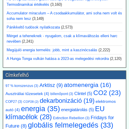
biztonsági tanúsítványok és a megbízható, folyamatos
Termodinamikai értékelés
(3,160)
üzemeltetés.
Kommentárunk: Véleményünk szerint az utalás a 3D-nyomtatóra
Accumulator miraculum – A csodaakkumulátor, ami soha nem volt és
egy figyelemfölkeltő reklámfogás - egy reaktor igényesebb annál,
soha nem lesz
(3,149)
hogy a 3D-nyomtatóra bízzuk megépítését.
Pánikkeltő tudósok nyilatkozata
(2,573)
2026.07.17. Blackout News: Argentína
Mérget a teheneknek - nyugalom, csak a klímaváltozás elleni harc
nevében
(2,241)
magánbefektetői finanszírozással kíván
atomerőművet létesíteni
Megújuló energia termelés: jobb, mint a kaszinócsalás
(2,222)
Argentína az Atucha-i atomerőmű-telepen egy új, körülbelül 300
A Hunga Tonga vulkán hatása a 2023-as melegedési rekordra
(2,120)
megawatt teljesítményű atomreaktort kíván építeni. A projektet
teljes egészében magánforrásokból finanszírozzák, és a beruházás
összege várhatóan eléri az 1,2 milliárd amerikai dollárt. Luis Caputo
Címkefelhő
gazdasági miniszter július elején mutatta be a terveket a projekt
fejlesztőjével, a Meitner Energy vállalattal közösen. A vállalat az
atomenergia
(16)
Arktisz
(9)
97 % konszenzus
(3)
ACR-300 nevű argentin reaktortervet kívánja elsőként kereskedelmi
CO2
(23)
Clintel
(5)
Ausztráliai tűzesetek
(4)
billenőpont
(3)
célokra megvalósítani.
dekarbonizáció
(19)
Kommentárunk: Ezek szerint Argentínáról nemcsak pénzügy
elektromos
COP27
(3)
COP28
(2)
válságok említése során hallhatunk, hanem nukleáris technológiánál
energia
(35)
EU
energiatárolás
(5)
autó
(4)
is. A 300 MW Paks II teljesítményének kb. egyhetede.
klímacélok
(28)
Fridays for
Extinction Rebellion
(3)
2026.07.17. Blackout News: A német RWE
globális felmelegedés
(33)
Future
(8)
vezérigazgatója a német - az uniós vállalásoknál