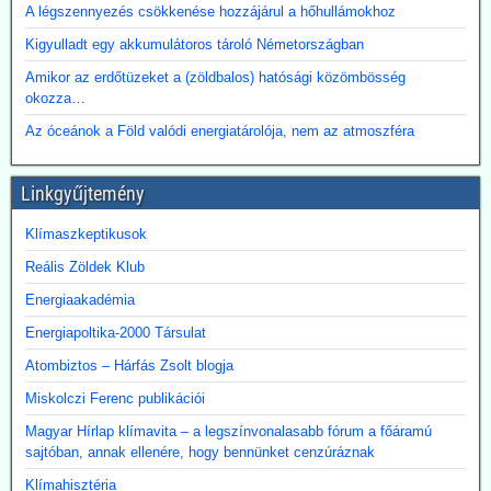
A légszennyezés csökkenése hozzájárul a hőhullámokhoz
több hónapig tartó tárgyalások után megbízási szerződést kötött a
BME-vel egy döntést megalapozó tanulmány közös elkészítésére a
Kigyulladt egy akkumulátoros tároló Németországban
Paksi Atomerőmű hőjének a fővárosi távfűtési rendszerbe való
Amikor az erdőtüzeket a (zöldbalos) hatósági közömbösség
eljuttatása lehetőségéről.
okozza…
Az óceánok a Föld valódi energiatárolója, nem az atmoszféra
Linkgyűjtemény
Klímaszkeptikusok
Reális Zöldek Klub
Energiaakadémia
Energiapoltika-2000 Társulat
Atombiztos – Hárfás Zsolt blogja
Miskolczi Ferenc publikációi
Magyar Hírlap klímavita – a legszínvonalasabb fórum a főáramú
sajtóban, annak ellenére, hogy bennünket cenzúráznak
Klímahisztéria