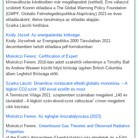
klímaváltozás kérdésében már megállapodott (settled). Erre válaszul
amit a Fischer-Tropsch eljárás szerint hidrogénnel reagáltatva
született Koonin előadása a The Global Warming Policy Foundation
folyékony szénhidrogén-keveréket, azaz benzint kapunk. A folyamat
(GWPF, Globális Felmelegedéspolitikai Alapítvány) 2021-es éves
megfelelő irányításánál a végtermék kerozin. A hidrogént -
előadásaként, illetve tanulmánya az előadás alapján.
legalábbis indiai források szerint elektrolízissel kívánják előállítani.
Szarka László fordítása
Kommentárunk: Semmi kifogásunk nincs a zöld technológiák ellen.
Problémánk avval van, ha a zöldenergiagyártás súlyos állami, értsd
Király József: Az energiatárolás költségei.
adófizetői szubvenciókból akar megélni - az idők végezetéig.
Király Józsefnek az Energiapolitika 2000 Társulatban 2021
decemberében tartott előadása pdf-formátumban
2026.07.21. Uncut-News: Ki hozta a köztudatba a
Miskolczi Ferenc: Cerfification of Expert
klíma-lezárásokat a kovid-lezárások mintájára?
Miskolczi Ferenc 2016-ban adott szakértői véleménye a Timothy Ball
Google és az egyéb MI által támogatott keresők szerint a
és Andrew Weawer között folyó bírósági ügyben British Columbia
klímavészhelyzet miatti lezárások csupáncsak összeesküvés-
állam Legfelső Bírósága előtt.
elmélet. Az igazság evvel szemben az, hogy a fogalmat egy, a
Szarka László: Dinamikus mintázatot elfedő globális monotónia. – A
WHO megbízásából dolgozó közgazdász alkotta meg 2020
légköri CO2-szint: 140 évvel ezelőtt és most
októberében. A támogatók között ott volt a Soros-alapítvány és a
A Természet Világa 2021. szeptemberi számában megjelent „140 év
világ legnagyobb vállalatait összefogó World Business Council for
távlatából ˗ A légköri szén-dioxid-szint változásai” címen megjelent
Sustainable Development. Az illető szerint a klímavészhelyzet
cikk kézirata
miatti lezárások a vörös hús fogyasztásának tilalmát, a személyes
járműhasználat korlátozását, a fosszilis tüzelőanyagok
Miskolczi Ferenc: Az éghajlat önszabályozása (2023)
kitermelésének megszüntetését és további energiaügyi
intézkedéseket jelentenének.
Miskolczi Ferenc:
Greenhouse Gas Theories and Observed Radiative
Hogy erre (egyelőre legalább is) nem került sor, az az ún.
Properties
összeesküvés-elmélet terjesztőknek, azaz az információk
of the Earth’s Atmosphere (Üvegházhatású gáz elméletek és a Föld