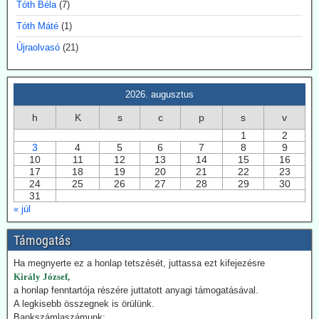
állásából - feltehetően a klímapánikkeltést cáfoló
Tóth Béla
(7)
eredményei miatt.
Tóth Máté
(1)
A Dániai Műszaki Egyetem (DTU) fölmondott Svensmarknak.
Újraolvasó
(21)
Svensmark neve összeforrott a kozmikus sugárzás és
felhőképződés kutatásával. Eredményei nem támogatták minden
esetben az IPCC direktívákat.
2026. augusztus
2026.07.28. EIKE: Az USA és Németország
h
K
s
c
p
s
v
fokozza a geotermiában rejlő lehetőségek
1
2
kiaknázását
3
4
5
6
7
8
9
Az USA képviselőháza törvény fogadott el a geotermikus energia
10
11
12
13
14
15
16
17
18
19
20
21
22
23
kiaknázásának felgyorsítására. Németországban 2024-ben
24
25
26
27
28
29
30
összesen 29 TWh energiát nyertek a föld mélyéből. Németország is
31
hatósági úton kívánja a kiaknázást felgyorsítani.
« júl
2026.07.22. Climatechangedispatch: Japán
Támogatás
visszakozik klímavédelmi vállalásaitól
Japán – szomszédjához, Dél-Koreához hasonlóan – újra üzembe
Ha megnyerte ez a honlap tetszését, juttassa ezt kifejezésre
helyezi azokat a szénerőműveket, amelyeket nemrég még egy
Király József,
szennyezőbb korszak maradványainak bélyegeztek. Az energiaügyi
a honlap fenntartója részére juttatott anyagi támogatásával.
hatóságok „rendkívüli ellátási bizonytalansággal” indokolták annak a
A legkisebb összegnek is örülünk.
tüzelőanyagnak a használatát, amelynek felszámolását korábban
Bankszámlaszámunk: