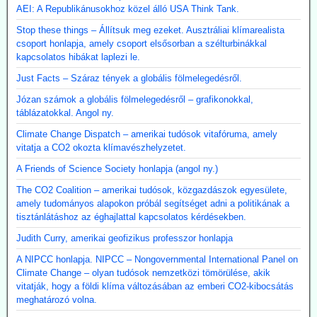
AEI: A Republikánusokhoz közel álló USA Think Tank.
Stop these things – Állítsuk meg ezeket. Ausztráliai klímarealista
csoport honlapja, amely csoport elsősorban a szélturbinákkal
kapcsolatos hibákat laplezi le.
Just Facts – Száraz tények a globális fölmelegedésről.
Józan számok a globális fölmelegedésről – grafikonokkal,
táblázatokkal. Angol ny.
Climate Change Dispatch – amerikai tudósok vitafóruma, amely
vitatja a CO2 okozta klímavészhelyzetet.
A Friends of Science Society honlapja (angol ny.)
The CO2 Coalition – amerikai tudósok, közgazdászok egyesülete,
amely tudományos alapokon próbál segítséget adni a politikának a
tisztánlátáshoz az éghajlattal kapcsolatos kérdésekben.
Judith Curry, amerikai geofizikus professzor honlapja
A NIPCC honlapja. NIPCC – Nongovernmental International Panel on
Climate Change – olyan tudósok nemzetközi tömörülése, akik
vitatják, hogy a földi klíma változásában az emberi CO2-kibocsátás
meghatározó volna.