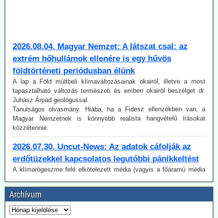
2026.08.04. Magyar Nemzet: A látszat csal: az
extrém hőhullámok ellenére is egy hűvös
földtörténeti periódusban élünk
A lap a Föld múltbeli klímaváltozásainak okairól, illetve a most
tapasztalható változás természeti és emberi okairól beszélget dr.
Juhász Árpád geológussal.
Tanulságos olvasmány. Hiába, ha a Fidesz ellenzékben van, a
Magyar Nemzetnek is könnyebb realista hangvételű írásokat
közzétennie.
2026.07.30. Uncut-News: Az adatok cáfolják az
erdőtüzekkel kapcsolatos legutóbbi pánikkeltést
A klímarögeszme felé elkötelezett média (vagyis a főáramú média
100 %-ban) a klímaváltozásban, magyarul az antropogén CO2-
kibocsátás növekedésében igyekszik megtalálni (vagy legalábbis az
olvasókkal elhitetni) az erdőtüzek okát. Így van ez az idén is, mint a
korábbi években. A gépezet figyelmen kívül hagyja úgy az emberi
Archívum
tényezőt, akár a gondatlanságot, akár a szándékos gyújtogatást,
mint a hatósági ideológiavezérelt hozzáállást, amit több