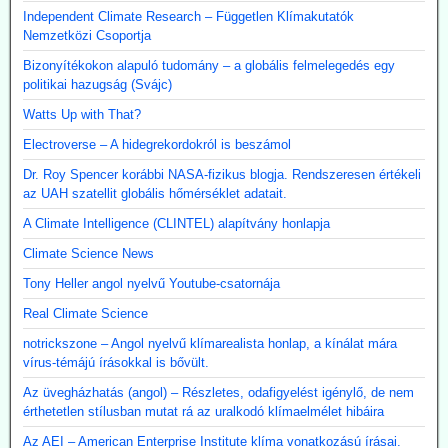
Independent Climate Research – Független Klímakutatók
Nemzetközi Csoportja
Bizonyítékokon alapuló tudomány – a globális felmelegedés egy
politikai hazugság (Svájc)
Watts Up with That?
Electroverse – A hidegrekordokról is beszámol
Dr. Roy Spencer korábbi NASA-fizikus blogja. Rendszeresen értékeli
az UAH szatellit globális hőmérséklet adatait.
A Climate Intelligence (CLINTEL) alapítvány honlapja
Climate Science News
Tony Heller angol nyelvű Youtube-csatornája
Real Climate Science
notrickszone – Angol nyelvű klímarealista honlap, a kínálat mára
vírus-témájú írásokkal is bővült.
Az üvegházhatás (angol) – Részletes, odafigyelést igénylő, de nem
érthetetlen stílusban mutat rá az uralkodó klímaelmélet hibáira
Az AEI – American Enterprise Institute klíma vonatkozású írásai.