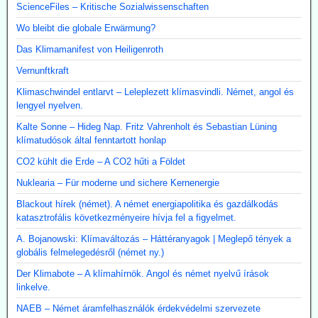
ScienceFiles – Kritische Sozialwissenschaften
Wo bleibt die globale Erwärmung?
Das Klimamanifest von Heiligenroth
Vernunftkraft
Klimaschwindel entlarvt – Leleplezett klímasvindli. Német, angol és
lengyel nyelven.
Kalte Sonne – Hideg Nap. Fritz Vahrenholt és Sebastian Lüning
klímatudósok által fenntartott honlap
CO2 kühlt die Erde – A CO2 hűti a Földet
Nuklearia – Für moderne und sichere Kernenergie
Blackout hírek (német). A német energiapolitika és gazdálkodás
katasztrofális következményeire hívja fel a figyelmet.
A. Bojanowski: Klímaváltozás – Háttéranyagok | Meglepő tények a
globális felmelegedésről (német ny.)
Der Klimabote – A klímahírnök. Angol és német nyelvű írások
linkelve.
NAEB – Német áramfelhasználók érdekvédelmi szervezete