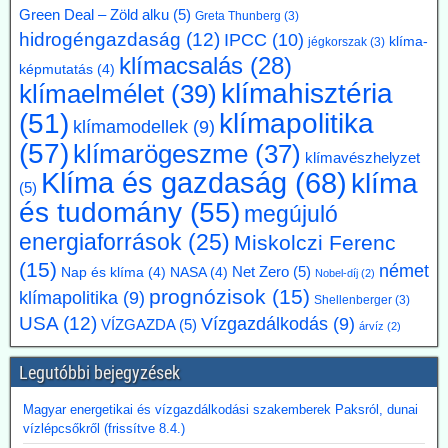
Green Deal – Zöld alku
(5)
Greta Thunberg
(3)
5 évvel előbbre hozott - klímacélok eltörlését kéri
hidrogéngazdaság
(12)
IPCC
(10)
klíma-
jégkorszak
(3)
Markus Krebber, az RWE vezérigazgatója azt követeli, hogy
klímacsalás
(28)
hosszabbítsák meg a német klímacélok elérése határidejét, és a
képmutatás
(4)
klímasemlegességet 2045-ről 2050-re halasszák el. Úgy véli, hogy a
klímahisztéria
klímaelmélet
(39)
korábbi, az EU 2050-es célévétől eltérő német „különút” gazdasági
klímapolitika
(51)
szempontból káros és klímapolitikai szempontból hatástalan.
klímamodellek
(9)
Vassiliadis, szakszervezeti vezetője támogatja a kezdeményezést,
(57)
klímarögeszme
(37)
klímavészhelyzet
mivel a magas energiaköltségek, a gyenge konjunktúra és a rövid
Klíma és gazdaság
(68)
klíma
beruházási határidők elsősorban az energiaintenzív vállalkozásokat
(5)
terhelik. A törvényes cél azonban továbbra is érvényben marad,
és tudomány
(55)
megújuló
amíg a Bundestag nem módosítja az éghajlatvédelmi törvényt.
energiaforrások
(25)
Kommentárunk: Az öt év halasztás kb. annyit jelent, mint
Miskolczi Ferenc
fuldoklónak a szalmaszál. És evvel a két idézett vezető is tisztában
(15)
német
Net Zero
(5)
Nap és klíma
(4)
NASA
(4)
Nobel-díj
(2)
van.
prognózisok
(15)
klímapolitika
(9)
Shellenberger
(3)
2026.07.17. Műszaki Magazin: A BME kutatói
USA
(12)
Vízgazdálkodás
(9)
VÍZGAZDA
(5)
árvíz
(2)
segítenek kideríteni, hogyan lehetne Budapestre
vinni a paksi hőt
Legutóbbi bejegyzések
Az atomerőmű hulladékhőjének a fővárosi távfűtésben történő
hasznosítása gazdasági és környezetvédelmi szempontból is
Magyar energetikai és vízgazdálkodási szakemberek Paksról, dunai
ígéretes elképzelés.
vízlépcsőkről (frissítve 8.4.)
A főváros távhőrendszerét üzemeltető Budapesti Közművek (BKM)