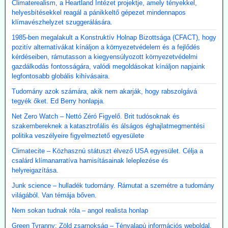
Climaterealism, a Heartland Intézet projektje, amely tényekkel,
helyesbítésekkel reagál a pánikkeltő gépezet mindennapos
klímavészhelyzet szuggerálására.
1985-ben megalakult a Konstruktív Holnap Bizottsága (CFACT), hogy
pozitív alternatívákat kínáljon a környezetvédelem és a fejlődés
kérdéseiben, rámutasson a kiegyensúlyozott környezetvédelmi
gazdálkodás fontosságára, valódi megoldásokat kínáljon napjaink
legfontosabb globális kihívásaira.
Tudomány azok számára, akik nem akarják, hogy rabszolgává
tegyék őket. Ed Berry honlapja.
Net Zero Watch – Nettó Zéró Figyelő. Brit tudósoknak és
szakembereknek a katasztrofális és álságos éghajlatmegmentési
politika veszélyeire figyelmeztető egyesülete
Climatecite – Közhasznú státuszt élvező USA egyesület. Célja a
csalárd klímanarratíva hamisításainak leleplezése és
helyreigazítása.
Junk science – hulladék tudomány. Rámutat a szemétre a tudomány
világából. Van témája bőven.
Nem sokan tudnak róla – angol realista honlap
Green Tyranny; Zöld zsarnokság – Tényalapú információs weboldal,