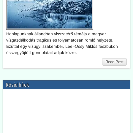
Honlapunknak állandóan visszatérő témája a magyar
vízgazdálkodás tragikus és folyamatosan romló helyzete.
Ezúttal egy vízügyi szakember, Leel-Őssy Miklós fészbukon
összegyűjtött gondolatait adjuk közre.
Read Post
Rövid hírek