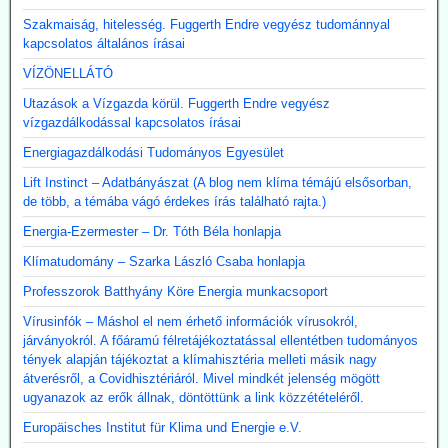
Szakmaiság, hitelesség. Fuggerth Endre vegyész tudománnyal
kapcsolatos általános írásai
VÍZÖNELLÁTÓ
Utazások a Vízgazda körül. Fuggerth Endre vegyész
vízgazdálkodással kapcsolatos írásai
Energiagazdálkodási Tudományos Egyesület
Lift Instinct – Adatbányászat (A blog nem klíma témájú elsősorban,
de több, a témába vágó érdekes írás található rajta.)
Energia-Ezermester – Dr. Tóth Béla honlapja
Klímatudomány – Szarka László Csaba honlapja
Professzorok Batthyány Köre Energia munkacsoport
Vírusinfók – Máshol el nem érhető információk vírusokról,
járványokról. A főáramú félretájékoztatással ellentétben tudományos
tények alapján tájékoztat a klímahisztéria melleti másik nagy
átverésről, a Covidhisztériáról. Mivel mindkét jelenség mögött
ugyanazok az erők állnak, döntöttünk a link közzétételéről.
Europäisches Institut für Klima und Energie e.V.