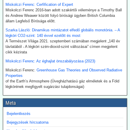
klíma-lezárásokat a kovid-lezárások mintájára?
Miskolczi Ferenc: Cerfification of Expert
Google és az egyéb MI által támogatott keresők szerint a
Miskolczi Ferenc 2016-ban adott szakértői véleménye a Timothy Ball
klímavészhelyzet miatti lezárások csupáncsak összeesküvés-
és Andrew Weawer között folyó bírósági ügyben British Columbia
elmélet. Az igazság evvel szemben az, hogy a fogalmat egy, a
állam Legfelső Bírósága előtt.
WHO megbízásából dolgozó közgazdász alkotta meg 2020
Szarka László: Dinamikus mintázatot elfedő globális monotónia. – A
októberében. A támogatók között ott volt a Soros-alapítvány és a
légköri CO2-szint: 140 évvel ezelőtt és most
világ legnagyobb vállalatait összefogó World Business Council for
A Természet Világa 2021. szeptemberi számában megjelent „140 év
Sustainable Development. Az illető szerint a klímavészhelyzet
távlatából ˗ A légköri szén-dioxid-szint változásai” címen megjelent
miatti lezárások a vörös hús fogyasztásának tilalmát, a személyes
cikk kézirata
járműhasználat korlátozását, a fosszilis tüzelőanyagok
kitermelésének megszüntetését és további energiaügyi
Miskolczi Ferenc: Az éghajlat önszabályozása (2023)
intézkedéseket jelentenének.
Hogy erre (egyelőre legalább is) nem került sor, az az ún.
Miskolczi Ferenc:
Greenhouse Gas Theories and Observed Radiative
összeesküvés-elmélet terjesztőknek, azaz az információk
Properties
kompromisszum nélkül terjesztőinek köszönhető.
of the Earth’s Atmosphere (Üvegházhatású gáz elméletek és a Föld
légkörének megfigyelt sugárzási tulajdonságai)
2026.07.21. The Sociable: Nemzetközi támogatás
a moduláris atomerőművek elterjesztésére
Meta
Az Egyesült Államok, Japán és Dél-Korea fel kívánják gyorsítani a
kis moduláris atomreaktorok bevezetését az Indiai-óceáni
Bejelentkezés
térségben. Hivatalosan az „energiabiztonságról” és a „tiszta
Bejegyzések hírcsatorna
technológiáról” van szó. Valójában azonban itt alakul ki a digitális
hatalmi struktúra következő szintje: a mesterséges intelligencia