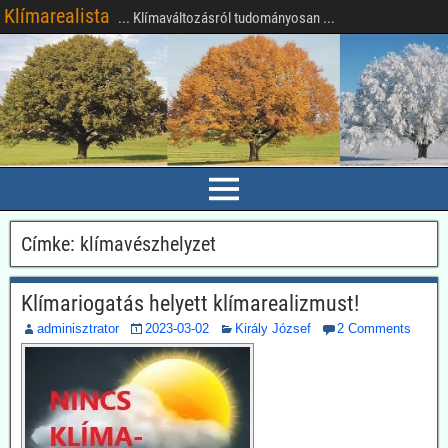
Klímarealista
... Klímaváltozásról tudományosan ...
Címke:
klímavészhelyzet
Klímariogatás helyett klímarealizmust!
adminisztrator
2023-03-02
Király József
2 Comments