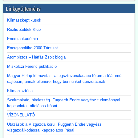
Linkgyűjtemény
Klímaszkeptikusok
Reális Zöldek Klub
Energiaakadémia
Energiapoltika-2000 Társulat
Atombiztos – Hárfás Zsolt blogja
Miskolczi Ferenc publikációi
Magyar Hírlap klímavita – a legszínvonalasabb fórum a főáramú
sajtóban, annak ellenére, hogy bennünket cenzúráznak
Klímahisztéria
Szakmaiság, hitelesség. Fuggerth Endre vegyész tudománnyal
kapcsolatos általános írásai
VÍZÖNELLÁTÓ
Utazások a Vízgazda körül. Fuggerth Endre vegyész
vízgazdálkodással kapcsolatos írásai