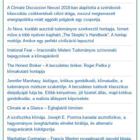
A Climate Discussion Nexust 2018-ban alapította a széndioxid-
kibocsátás csökkentését célzó drága, rosszul megtervezett
energiapolitika miatt aggódó polgárok egy csoportja.
Jo Nova, korábbi ausztrál tudományos szerkesztő honlapja. Ismert
műve a több nyelven kapható „The Skeptic’s Handbook”. A honlap
mottója: Amikor egy perfekt civilizáció lepusztul
Irrational Fear – Irracionális félelem Tudományos színvonalú
bejegyzések a klímapánikról
The Honest Broker – A becsületes bróker. Roger Pielke jr.
klímakutató honlapja
Jennifer Marohasy, biológus, kritikus gondolkodó, klímatudós, a
tudományos módszer szakértője. A becsületes tudósok klasszikus
életpályáját futja be. Előbb kényelmes, jól fizetett állás, majd kritikus
gondolkodás, a realista álláspont képviselete.
Climate at a Glance – Éghajlatról tömören
A szofisztika klímája. Joseph E. Postma kanadai asztrofizikus, a
hagyományos üvegházhatás elmélet bírálója, és alternatív
magyarázatok kidolgozója.
Manhattan Contrarian – Francis Menton nyugalmazott ügyvéd blogja.