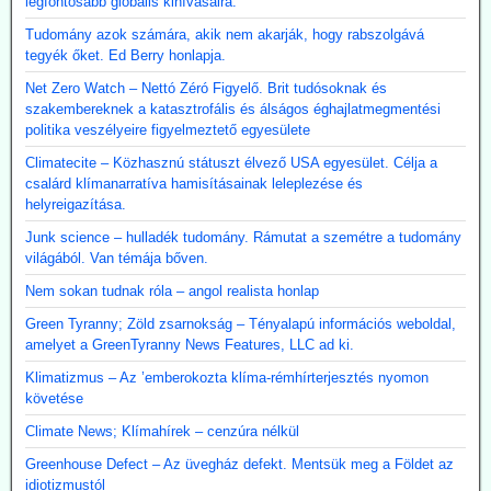
legfontosabb globális kihívásaira.
Tudomány azok számára, akik nem akarják, hogy rabszolgává
tegyék őket. Ed Berry honlapja.
Net Zero Watch – Nettó Zéró Figyelő. Brit tudósoknak és
szakembereknek a katasztrofális és álságos éghajlatmegmentési
politika veszélyeire figyelmeztető egyesülete
Climatecite – Közhasznú státuszt élvező USA egyesület. Célja a
csalárd klímanarratíva hamisításainak leleplezése és
helyreigazítása.
Junk science – hulladék tudomány. Rámutat a szemétre a tudomány
világából. Van témája bőven.
Nem sokan tudnak róla – angol realista honlap
Green Tyranny; Zöld zsarnokság – Tényalapú információs weboldal,
amelyet a GreenTyranny News Features, LLC ad ki.
Klimatizmus – Az ’emberokozta klíma-rémhírterjesztés nyomon
követése
Climate News; Klímahírek – cenzúra nélkül
Greenhouse Defect – Az üvegház defekt. Mentsük meg a Földet az
idiotizmustól