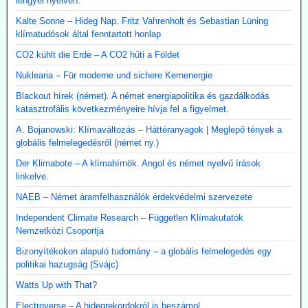
lengyel nyelven.
Kalte Sonne – Hideg Nap. Fritz Vahrenholt és Sebastian Lüning
klímatudósok által fenntartott honlap
CO2 kühlt die Erde – A CO2 hűti a Földet
Nuklearia – Für moderne und sichere Kernenergie
Blackout hírek (német). A német energiapolitika és gazdálkodás
katasztrofális következményeire hívja fel a figyelmet.
A. Bojanowski: Klímaváltozás – Háttéranyagok | Meglepő tények a
globális felmelegedésről (német ny.)
Der Klimabote – A klímahírnök. Angol és német nyelvű írások
linkelve.
NAEB – Német áramfelhasználók érdekvédelmi szervezete
Independent Climate Research – Független Klímakutatók
Nemzetközi Csoportja
Bizonyítékokon alapuló tudomány – a globális felmelegedés egy
politikai hazugság (Svájc)
Watts Up with That?
Electroverse – A hidegrekordokról is beszámol