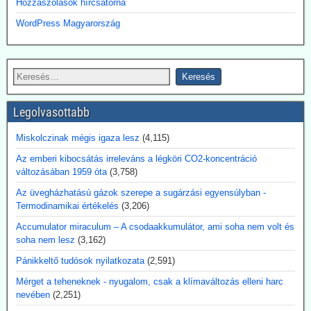
Hozzászólások hírcsatorna
adatközpontjai hatalmas mennyiségű áramot igényelnek – és a
politika most biztosítja ehhez a szükséges nukleáris infrastruktúrát.
WordPress Magyarország
2026.07.17. Blackout News: Tórium-reaktor a 3D
nyomtatóból?
Az Ampera nevű USA startup 2026. július elején bemutatta a 3D-
nyomtatóval előállított, teljes méretű tórium-reaktormodult. A vállalat
ezt a technológiát olyan piacokra pozícionálja, ahol a mesterséges
Legolvasottabb
intelligencia (AI) adatközpontok, az ipar, a védelmi ágazat és a
hajózás megbízható, folyamatos teljesítményre szorulnak. A modul
Miskolczinak mégis igaza lesz
(4,115)
egy reaktormagból és szilícium-karbidból készült nyomástartó
Az emberi kibocsátás irreleváns a légköri CO2-koncentráció
tartályból áll, de egyelőre még nem termel áramot. Ezért továbbra is
változásában 1959 óta
(3,758)
döntő fontosságúak az engedélyezés, az üzemanyag-ellátás, a
biztonsági tanúsítványok és a megbízható, folyamatos
Az üvegházhatású gázok szerepe a sugárzási egyensúlyban -
üzemeltetés.
Termodinamikai értékelés
(3,206)
Kommentárunk: Véleményünk szerint az utalás a 3D-nyomtatóra
egy figyelemfölkeltő reklámfogás - egy reaktor igényesebb annál,
Accumulator miraculum – A csodaakkumulátor, ami soha nem volt és
hogy a 3D-nyomtatóra bízzuk megépítését.
soha nem lesz
(3,162)
Pánikkeltő tudósok nyilatkozata
(2,591)
2026.07.17. Blackout News: Argentína
Mérget a teheneknek - nyugalom, csak a klímaváltozás elleni harc
magánbefektetői finanszírozással kíván
nevében
(2,251)
atomerőművet létesíteni