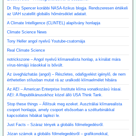
Dr. Roy Spencer korábbi NASA-fizikus blogja. Rendszeresen értékeli
az UAH szatellit globális hőmérséklet adatait.
A Climate Intelligence (CLINTEL) alapítvány honlapja
Climate Science News
Tony Heller angol nyelvű Youtube-csatornája
Real Climate Science
notrickszone – Angol nyelvű klímarealista honlap, a kínálat mára
vírus-témájú írásokkal is bővült.
Az üvegházhatás (angol) – Részletes, odafigyelést igénylő, de nem
érthetetlen stílusban mutat rá az uralkodó klímaelmélet hibáira
Az AEI – American Enterprise Institute klíma vonatkozású írásai.
AEI: A Republikánusokhoz közel álló USA Think Tank.
Stop these things – Állítsuk meg ezeket. Ausztráliai klímarealista
csoport honlapja, amely csoport elsősorban a szélturbinákkal
kapcsolatos hibákat laplezi le.
Just Facts – Száraz tények a globális fölmelegedésről.
Józan számok a globális fölmelegedésről – grafikonokkal,