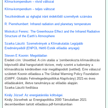
Klíma-kompendium – rövid változat
beszállításokra is.
Klíma-kompendium – teljes változat
2026.07.22. Finance.yahoo: Kerozin a hulladék
Tesztkérdések az éghajlat iránt érdeklődő személyek számára
étolajból és egyéb alternatív forrásokból - India a
R. Pierrehumbert: Infrared radiation and planetary temperature
startvonalon
A növényi olaj- és állati zsírhulladékból nemcsak autóüzemanyagot
Miskolczi Ferenc: The Greenhouse Effect and the Infrared Radiative
lehet gyártani, hanem kerozint is. Az így nyert üzemanyag neve
Structure of the Earth’s Atmosphere
Sustainable Aviation Fuel (fenntartható kerozin, SAF). Előállítása
Szarka László: Szemelvények a Klímakutatás Legújabb
ma 2-5-ször drágább, mint a hagyományos keroziné, de
Eredményeiből (ENPOL Hétfő Esték előadás anyaga)
klímavédelmi okok miatt a légitársaságok érdeklődnek az
üzemanyag iránt.
Steven E Koonin: Megoldatlan
India új utat céloz meg az előállításnál. A mezőgazdasági
Eredeti cím: Unsettled. A cím utalás a ‘zemberokozta klímaváltozás
hulladékokból (magas CO-tartalmú) szintézisgázt lehet gyártani,
képviselői által hangoztatott tézisre, mely szerint a tudomány a
amit a Fischer-Tropsch eljárás szerint hidrogénnel reagáltatva
klímaváltozás kérdésében már megállapodott (settled). Erre válaszul
folyékony szénhidrogén-keveréket, azaz benzint kapunk. A folyamat
született Koonin előadása a The Global Warming Policy Foundation
megfelelő irányításánál a végtermék kerozin. A hidrogént -
(GWPF, Globális Felmelegedéspolitikai Alapítvány) 2021-es éves
legalábbis indiai források szerint elektrolízissel kívánják előállítani.
előadásaként, illetve tanulmánya az előadás alapján.
Kommentárunk: Semmi kifogásunk nincs a zöld technológiák ellen.
Szarka László fordítása
Problémánk avval van, ha a zöldenergiagyártás súlyos állami, értsd
adófizetői szubvenciókból akar megélni - az idők végezetéig.
Király József: Az energiatárolás költségei.
Király Józsefnek az Energiapolitika 2000 Társulatban 2021
2026.07.21. Uncut-News: Ki hozta a köztudatba a
decemberében tartott előadása pdf-formátumban