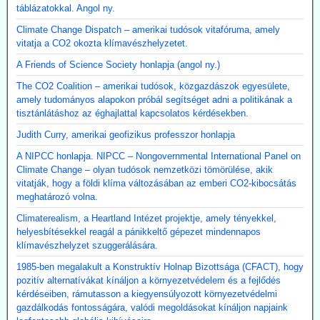
táblázatokkal. Angol ny.
Climate Change Dispatch – amerikai tudósok vitafóruma, amely
vitatja a CO2 okozta klímavészhelyzetet.
A Friends of Science Society honlapja (angol ny.)
The CO2 Coalition – amerikai tudósok, közgazdászok egyesülete,
amely tudományos alapokon próbál segítséget adni a politikának a
tisztánlátáshoz az éghajlattal kapcsolatos kérdésekben.
Judith Curry, amerikai geofizikus professzor honlapja
A NIPCC honlapja. NIPCC – Nongovernmental International Panel on
Climate Change – olyan tudósok nemzetközi tömörülése, akik
vitatják, hogy a földi klíma változásában az emberi CO2-kibocsátás
meghatározó volna.
Climaterealism, a Heartland Intézet projektje, amely tényekkel,
helyesbítésekkel reagál a pánikkeltő gépezet mindennapos
klímavészhelyzet szuggerálására.
1985-ben megalakult a Konstruktív Holnap Bizottsága (CFACT), hogy
pozitív alternatívákat kínáljon a környezetvédelem és a fejlődés
kérdéseiben, rámutasson a kiegyensúlyozott környezetvédelmi
gazdálkodás fontosságára, valódi megoldásokat kínáljon napjaink