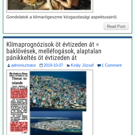
Gondolatok a klímarögeszme közgazdasági aspektusairól.
Read Post
Klímaprognózisok öt évtizeden át =
baklövések, melléfogások, alaptalan
pánikkeltés öt évtizeden át
adminisztrator
2019-10-07
Király József
1 Comment