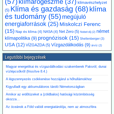
(57)
klímarögeszme
(37)
klímavészhelyzet
terhelik. A törvényes cél azonban továbbra is érvényben marad,
Klíma és gazdaság
(68)
klíma
amíg a Bundestag nem módosítja az éghajlatvédelmi törvényt.
(5)
Kommentárunk: Az öt év halasztás kb. annyit jelent, mint
és tudomány
(55)
megújuló
fuldoklónak a szalmaszál. És evvel a két idézett vezető is tisztában
energiaforrások
(25)
van.
Miskolczi Ferenc
(15)
német
Net Zero
(5)
Nap és klíma
(4)
NASA
(4)
2026.07.17. Műszaki Magazin: A BME kutatói
Nobel-díj
(2)
prognózisok
(15)
klímapolitika
(9)
segítenek kideríteni, hogyan lehetne Budapestre
Shellenberger
(3)
USA
(12)
Vízgazdálkodás
(9)
vinni a paksi hőt
VÍZGAZDA
(5)
árvíz
(2)
Az atomerőmű hulladékhőjének a fővárosi távfűtésben történő
hasznosítása gazdasági és környezetvédelmi szempontból is
Legutóbbi bejegyzések
ígéretes elképzelés.
A főváros távhőrendszerét üzemeltető Budapesti Közművek (BKM)
Magyar energetikai és vízgazdálkodási szakemberek Paksról, dunai
több hónapig tartó tárgyalások után megbízási szerződést kötött a
vízlépcsőkről (frissítve 8.4.)
BME-vel egy döntést megalapozó tanulmány közös elkészítésére a
A légszennyezés csökkenése hozzájárul a hőhullámokhoz
Paksi Atomerőmű hőjének a fővárosi távfűtési rendszerbe való
eljuttatása lehetőségéről.
Kigyulladt egy akkumulátoros tároló Németországban
Amikor az erdőtüzeket a (zöldbalos) hatósági közömbösség
okozza…
Az óceánok a Föld valódi energiatárolója, nem az atmoszféra