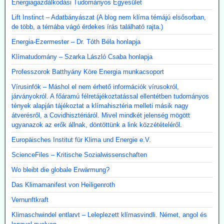
Energiagazdálkodási Tudományos Egyesület
Lift Instinct – Adatbányászat (A blog nem klíma témájú elsősorban,
de több, a témába vágó érdekes írás található rajta.)
Energia-Ezermester – Dr. Tóth Béla honlapja
Klímatudomány – Szarka László Csaba honlapja
Professzorok Batthyány Köre Energia munkacsoport
Vírusinfók – Máshol el nem érhető információk vírusokról,
járványokról. A főáramú félretájékoztatással ellentétben tudományos
tények alapján tájékoztat a klímahisztéria melleti másik nagy
átverésről, a Covidhisztériáról. Mivel mindkét jelenség mögött
ugyanazok az erők állnak, döntöttünk a link közzétételéről.
Europäisches Institut für Klima und Energie e.V.
ScienceFiles – Kritische Sozialwissenschaften
Wo bleibt die globale Erwärmung?
Das Klimamanifest von Heiligenroth
Vernunftkraft
Klimaschwindel entlarvt – Leleplezett klímasvindli. Német, angol és