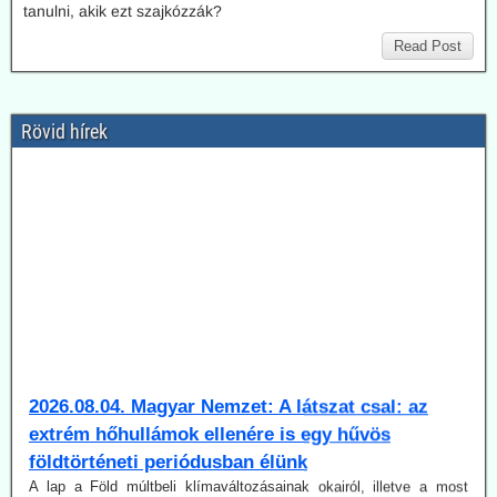
tanulni, akik ezt szajkózzák?
Read Post
Rövid hírek
2026.08.04. Magyar Nemzet: A látszat csal: az
extrém hőhullámok ellenére is egy hűvös
földtörténeti periódusban élünk
A lap a Föld múltbeli klímaváltozásainak okairól, illetve a most
tapasztalható változás természeti és emberi okairól beszélget dr.
Juhász Árpád geológussal.