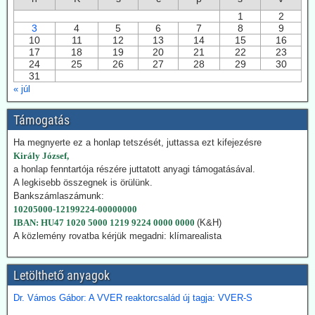
kiaknázását
1
2
Az USA képviselőháza törvény fogadott el a geotermikus energia
3
4
5
6
7
8
9
kiaknázásának felgyorsítására. Németországban 2024-ben
10
11
12
13
14
15
16
17
18
19
20
21
22
23
összesen 29 TWh energiát nyertek a föld mélyéből. Németország is
24
25
26
27
28
29
30
hatósági úton kívánja a kiaknázást felgyorsítani.
31
« júl
2026.07.22. Climatechangedispatch: Japán
visszakozik klímavédelmi vállalásaitól
Támogatás
Japán – szomszédjához, Dél-Koreához hasonlóan – újra üzembe
helyezi azokat a szénerőműveket, amelyeket nemrég még egy
Ha megnyerte ez a honlap tetszését, juttassa ezt kifejezésre
szennyezőbb korszak maradványainak bélyegeztek. Az energiaügyi
Király József,
hatóságok „rendkívüli ellátási bizonytalansággal” indokolták annak a
a honlap fenntartója részére juttatott anyagi támogatásával.
tüzelőanyagnak a használatát, amelynek felszámolását korábban
A legkisebb összegnek is örülünk.
megígérték.
Bankszámlaszámunk:
Hogy kedvezzen a nemzetközi klímalobbinak, Japán 2050-ig
10205000-12199224-00000000
vállalta a teljes klímasemlegességet. De ahogy a realitás
IBAN: HU47 1020 5000 1219 9224 0000 0000
(K&H)
bekopogtatott, azonnal ejtették a magas ívű terveket.
A közlemény rovatba kérjük megadni: klímarealista
A japán Gazdasági, Kereskedelmi és Ipari Minisztérium (METI)
képviselői kijelentették, hogy a széntermelés bővítése azonnali
Letölthető anyagok
megoldást jelent a földgáz-megtakarításra. Mivel Japán a Hormuz
szoroson keresztül kapta olaj és földgázszállítmányait, a
Dr. Vámos Gábor: A VVER reaktorcsalád új tagja: VVER-S
történelemben először vásárolt közvetlenül az USA-ból kőolajat.
Emellett megnöveli saját kitermelését, és kacsingat az orosz