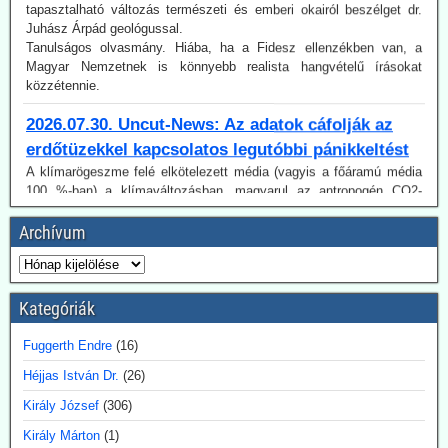
Tanulságos olvasmány. Hiába, ha a Fidesz ellenzékben van, a
Magyar Nemzetnek is könnyebb realista hangvételű írásokat
közzétennie.
2026.07.30. Uncut-News: Az adatok cáfolják az
erdőtüzekkel kapcsolatos legutóbbi pánikkeltést
A klímarögeszme felé elkötelezett média (vagyis a főáramú média
100 %-ban) a klímaváltozásban, magyarul az antropogén CO2-
kibocsátás növekedésében igyekszik megtalálni (vagy legalábbis az
olvasókkal elhitetni) az erdőtüzek okát. Így van ez az idén is, mint a
korábbi években. A gépezet figyelmen kívül hagyja úgy az emberi
tényezőt, akár a gondatlanságot, akár a szándékos gyújtogatást,
Archívum
mint a hatósági ideológiavezérelt hozzáállást, amit több
bejegyzésünkben tematizáltunk. De még így is van egy probléma:
Az idén jóval alacsonyabb a tűzesetek száma világszerte, mint a
regisztrálás 2003-as kezdete óta.
Kategóriák
Ugyancsak az uncut-news számol be róla, Franciaországban idén
július 6-a óta 162 embert vettek őrizetbe szándékos tűzgyújtás
Fuggerth Endre
(16)
gyanújával.
Héjjas István Dr.
(26)
2026.07.28. Blackout News: A feneketlen hordó
Király József
(306)
neve karbonsemlegesség - Németországban is
Király Márton
(1)