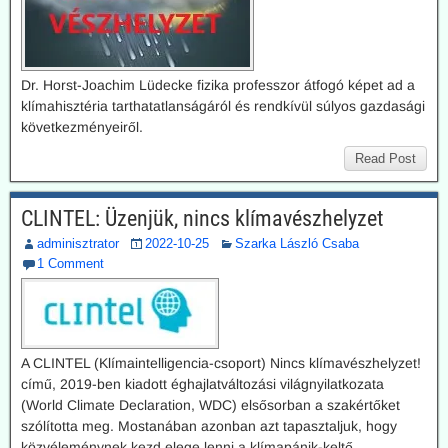
Dr. Horst-Joachim Lüdecke fizika professzor átfogó képet ad a
klímahisztéria tarthatatlanságáról és rendkívül súlyos gazdasági
következményeiről.
Read Post
CLINTEL: Üzenjük, nincs klímavészhelyzet
adminisztrator
2022-10-25
Szarka László Csaba
1 Comment
A CLINTEL (Klímaintelligencia-csoport) Nincs klímavészhelyzet!
című, 2019-ben kiadott éghajlatváltozási világnyilatkozata
(World Climate Declaration, WDC) elsősorban a szakértőket
szólította meg. Mostanában azonban azt tapasztaljuk, hogy
közvéleménynek kezd elege lenni a klímapánik-keltő