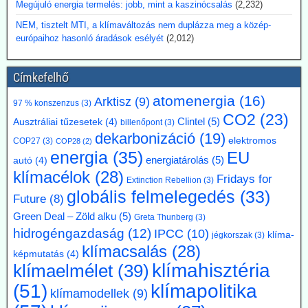
Megújuló energia termelés: jobb, mint a kaszinócsalás
(2,232)
Argentína az Atucha-i atomerőmű-telepen egy új, körülbelül 300
megawatt teljesítményű atomreaktort kíván építeni. A projektet
NEM, tisztelt MTI, a klímaváltozás nem duplázza meg a közép-
teljes egészében magánforrásokból finanszírozzák, és a beruházás
európaihoz hasonló áradások esélyét
(2,012)
összege várhatóan eléri az 1,2 milliárd amerikai dollárt. Luis Caputo
gazdasági miniszter július elején mutatta be a terveket a projekt
fejlesztőjével, a Meitner Energy vállalattal közösen. A vállalat az
Címkefelhő
ACR-300 nevű argentin reaktortervet kívánja elsőként kereskedelmi
célokra megvalósítani.
atomenergia
(16)
Arktisz
(9)
97 % konszenzus
(3)
Kommentárunk: Ezek szerint Argentínáról nemcsak pénzügy
CO2
(23)
Clintel
(5)
Ausztráliai tűzesetek
(4)
billenőpont
(3)
válságok említése során hallhatunk, hanem nukleáris technológiánál
dekarbonizáció
(19)
is. A 300 MW Paks II teljesítményének kb. egyhetede.
elektromos
COP27
(3)
COP28
(2)
energia
(35)
EU
energiatárolás
(5)
autó
(4)
2026.07.17. Blackout News: A német RWE
klímacélok
(28)
Fridays for
vezérigazgatója a német - az uniós vállalásoknál
Extinction Rebellion
(3)
globális felmelegedés
(33)
5 évvel előbbre hozott - klímacélok eltörlését kéri
Future
(8)
Markus Krebber, az RWE vezérigazgatója azt követeli, hogy
Green Deal – Zöld alku
(5)
Greta Thunberg
(3)
hosszabbítsák meg a német klímacélok elérése határidejét, és a
hidrogéngazdaság
(12)
IPCC
(10)
klíma-
jégkorszak
(3)
klímasemlegességet 2045-ről 2050-re halasszák el. Úgy véli, hogy a
klímacsalás
(28)
korábbi, az EU 2050-es célévétől eltérő német „különút” gazdasági
képmutatás
(4)
szempontból káros és klímapolitikai szempontból hatástalan.
klímahisztéria
klímaelmélet
(39)
Vassiliadis, szakszervezeti vezetője támogatja a kezdeményezést,
klímapolitika
(51)
mivel a magas energiaköltségek, a gyenge konjunktúra és a rövid
klímamodellek
(9)
beruházási határidők elsősorban az energiaintenzív vállalkozásokat