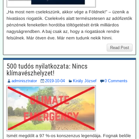
„Ha most nem cselekszünk, akkor vége a Földnek!” – üzenik a
hivatásos riogatók. Cselekvés alatt természetesen az adófizetők
pénzének feneketlen hordóba töltögetését értik milliárdos
nagyságrendben. A baj csak az, hogy a riogatások rendre
felsülnek. Már ötven éve. Már nem tudunk nekik hinni.
Read Post
500 tudós nyilatkozata: Nincs
klímavészhelyzet!
adminisztrator
2019-10-04
Király József
0 Comments
Ismét megdőlt a 97 %-os konszenzus legendája. Fognak belőle