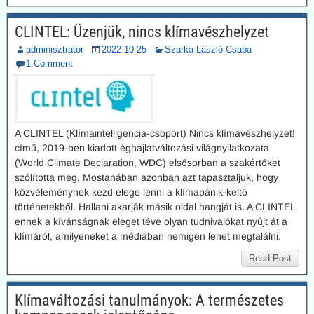
CLINTEL: Üzenjük, nincs klímavészhelyzet
adminisztrator
2022-10-25
Szarka László Csaba
1 Comment
A CLINTEL (Klímaintelligencia-csoport) Nincs klímavészhelyzet!
című, 2019-ben kiadott éghajlatváltozási világnyilatkozata
(World Climate Declaration, WDC) elsősorban a szakértőket
szólította meg. Mostanában azonban azt tapasztaljuk, hogy
közvéleménynek kezd elege lenni a klímapánik-keltő
történetekből. Hallani akarják másik oldal hangját is. A CLINTEL
ennek a kívánságnak eleget téve olyan tudnivalókat nyújt át a
klímáról, amilyeneket a médiában nemigen lehet megtalálni.
Read Post
Klímaváltozási tanulmányok: A természetes