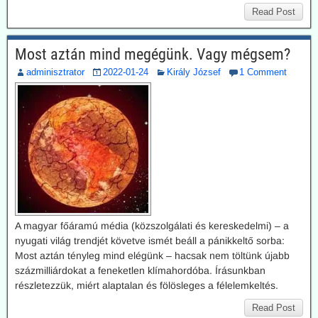
Read Post
Most aztán mind megégünk. Vagy mégsem?
adminisztrator
2022-01-24
Király József
1 Comment
A magyar főáramú média (közszolgálati és kereskedelmi) – a
nyugati világ trendjét követve ismét beáll a pánikkeltő sorba:
Most aztán tényleg mind elégünk – hacsak nem töltünk újabb
százmilliárdokat a feneketlen klímahordóba. Írásunkban
részletezzük, miért alaptalan és fölösleges a félelemkeltés.
Read Post