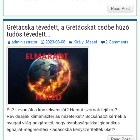
Read Post
Grétácska tévedett, a Grétácskát csőbe húzó
tudós tévedett…
adminisztrator
2023-03-08
Király József
2 Comments
És? Levonják a konzekvenciát? Hamut szórnak fejükre?
Revideálják klímahisztériás nézeteiket? Bocsánatot kérnek a
nyugati világ polgáraitól, hogy ostobaságaikkal gigantikus
éghajlat-megmentési kiadásokba kényszerítették őket?
Read Post