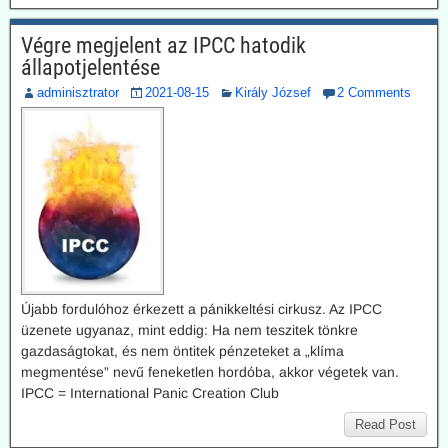
Végre megjelent az IPCC hatodik
állapotjelentése
adminisztrator
2021-08-15
Király József
2 Comments
Újabb fordulóhoz érkezett a pánikkeltési cirkusz. Az IPCC
üzenete ugyanaz, mint eddig: Ha nem teszitek tönkre
gazdaságtokat, és nem öntitek pénzeteket a „klíma
megmentése” nevű feneketlen hordóba, akkor végetek van.
IPCC = International Panic Creation Club
Read Post