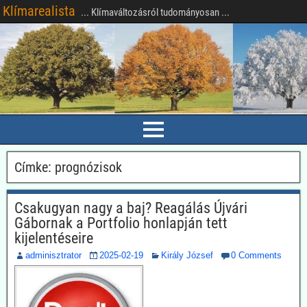
Klímarealista
... Klímaváltozásról tudományosan ...
Címke:
prognózisok
Csakugyan nagy a baj? Reagálás Újvári
Gábornak a Portfolio honlapján tett
kijelentéseire
adminisztrator
2025-02-19
Király József
0 Comments