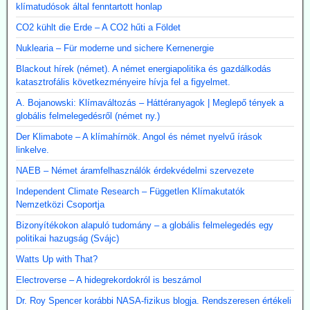
klímatudósok által fenntartott honlap
CO2 kühlt die Erde – A CO2 hűti a Földet
Nuklearia – Für moderne und sichere Kernenergie
Blackout hírek (német). A német energiapolitika és gazdálkodás
katasztrofális következményeire hívja fel a figyelmet.
A. Bojanowski: Klímaváltozás – Háttéranyagok | Meglepő tények a
globális felmelegedésről (német ny.)
Der Klimabote – A klímahírnök. Angol és német nyelvű írások
linkelve.
NAEB – Német áramfelhasználók érdekvédelmi szervezete
Independent Climate Research – Független Klímakutatók
Nemzetközi Csoportja
Bizonyítékokon alapuló tudomány – a globális felmelegedés egy
politikai hazugság (Svájc)
Watts Up with That?
Electroverse – A hidegrekordokról is beszámol
Dr. Roy Spencer korábbi NASA-fizikus blogja. Rendszeresen értékeli