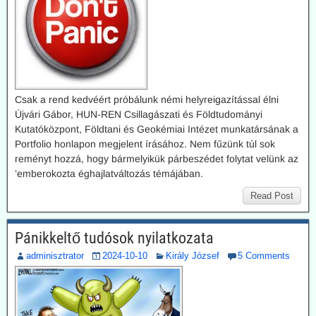
Csak a rend kedvéért próbálunk némi helyreigazítással élni
Újvári Gábor, HUN-REN Csillagászati és Földtudományi
Kutatóközpont, Földtani és Geokémiai Intézet munkatársának a
Portfolio honlapon megjelent írásához. Nem fűzünk túl sok
reményt hozzá, hogy bármelyikük párbeszédet folytat velünk az
’emberokozta éghajlatváltozás témájában.
Read Post
Pánikkeltő tudósok nyilatkozata
adminisztrator
2024-10-10
Király József
5 Comments