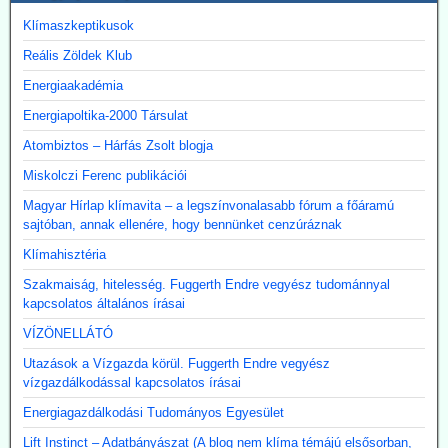
Klímaszkeptikusok
Reális Zöldek Klub
Energiaakadémia
Energiapoltika-2000 Társulat
Atombiztos – Hárfás Zsolt blogja
Miskolczi Ferenc publikációi
Magyar Hírlap klímavita – a legszínvonalasabb fórum a főáramú
sajtóban, annak ellenére, hogy bennünket cenzúráznak
Klímahisztéria
Szakmaiság, hitelesség. Fuggerth Endre vegyész tudománnyal
kapcsolatos általános írásai
VÍZÖNELLÁTÓ
Utazások a Vízgazda körül. Fuggerth Endre vegyész
vízgazdálkodással kapcsolatos írásai
Energiagazdálkodási Tudományos Egyesület
Lift Instinct – Adatbányászat (A blog nem klíma témájú elsősorban,