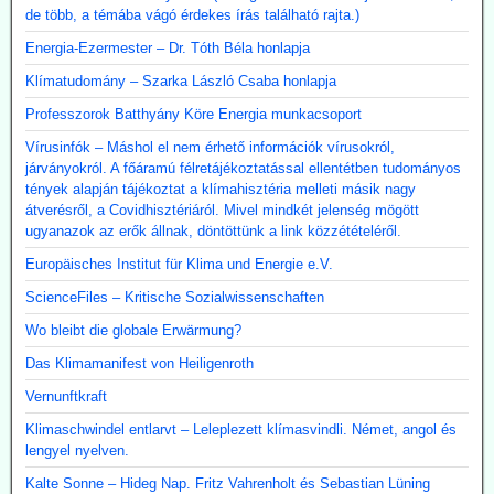
de több, a témába vágó érdekes írás található rajta.)
Energia-Ezermester – Dr. Tóth Béla honlapja
Klímatudomány – Szarka László Csaba honlapja
Professzorok Batthyány Köre Energia munkacsoport
Vírusinfók – Máshol el nem érhető információk vírusokról,
járványokról. A főáramú félretájékoztatással ellentétben tudományos
tények alapján tájékoztat a klímahisztéria melleti másik nagy
átverésről, a Covidhisztériáról. Mivel mindkét jelenség mögött
ugyanazok az erők állnak, döntöttünk a link közzétételéről.
Europäisches Institut für Klima und Energie e.V.
ScienceFiles – Kritische Sozialwissenschaften
Wo bleibt die globale Erwärmung?
Das Klimamanifest von Heiligenroth
Vernunftkraft
Klimaschwindel entlarvt – Leleplezett klímasvindli. Német, angol és
lengyel nyelven.
Kalte Sonne – Hideg Nap. Fritz Vahrenholt és Sebastian Lüning