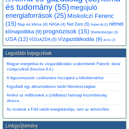
(5)
van.
és tudomány
(55)
megújuló
2026.07.17. Műszaki Magazin: A BME kutatói
energiaforrások
(25)
Miskolczi Ferenc
segítenek kideríteni, hogyan lehetne Budapestre
(15)
német
Net Zero
(5)
Nap és klíma
(4)
NASA
(4)
Nobel-díj
(2)
vinni a paksi hőt
prognózisok
(15)
klímapolitika
(9)
Shellenberger
(3)
Az atomerőmű hulladékhőjének a fővárosi távfűtésben történő
USA
(12)
Vízgazdálkodás
(9)
hasznosítása gazdasági és környezetvédelmi szempontból is
VÍZGAZDA
(5)
árvíz
(2)
ígéretes elképzelés.
A főváros távhőrendszerét üzemeltető Budapesti Közművek (BKM)
Legutóbbi bejegyzések
több hónapig tartó tárgyalások után megbízási szerződést kötött a
BME-vel egy döntést megalapozó tanulmány közös elkészítésére a
Magyar energetikai és vízgazdálkodási szakemberek Paksról, dunai
Paksi Atomerőmű hőjének a fővárosi távfűtési rendszerbe való
vízlépcsőkről (frissítve 8.4.)
eljuttatása lehetőségéről.
A légszennyezés csökkenése hozzájárul a hőhullámokhoz
Kigyulladt egy akkumulátoros tároló Németországban
Amikor az erdőtüzeket a (zöldbalos) hatósági közömbösség
okozza…
Az óceánok a Föld valódi energiatárolója, nem az atmoszféra
Linkgyűjtemény