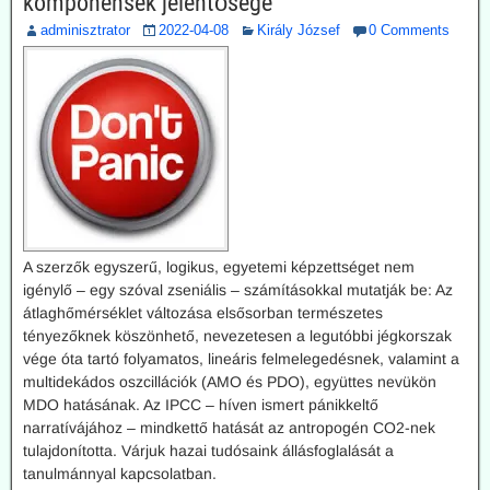
komponensek jelentősége
adminisztrator
2022-04-08
Király József
0 Comments
A szerzők egyszerű, logikus, egyetemi képzettséget nem
igénylő – egy szóval zseniális – számításokkal mutatják be: Az
átlaghőmérséklet változása elsősorban természetes
tényezőknek köszönhető, nevezetesen a legutóbbi jégkorszak
vége óta tartó folyamatos, lineáris felmelegedésnek, valamint a
multidekádos oszcillációk (AMO és PDO), együttes nevükön
MDO hatásának. Az IPCC – híven ismert pánikkeltő
narratívájához – mindkettő hatását az antropogén CO2-nek
tulajdonította. Várjuk hazai tudósaink állásfoglalását a
tanulmánnyal kapcsolatban.