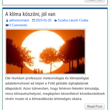
A klíma köszöni, jól van
adminisztrator
2023-01-20
Szarka László Csaba
3 Comments
Ole Humlum professzor meteorológiai és klimatológiai
adatelemzéssel ad képet a Föld globális éghajlatának
állapotáról. Azon túlmenően, hogy fehéren-feketén kimutatja,
nincs klímavészhelyzet, meglepően kézenfekvő következtetések
révén mutat rá a klímaváltozás lehetséges okaira.
Read Post