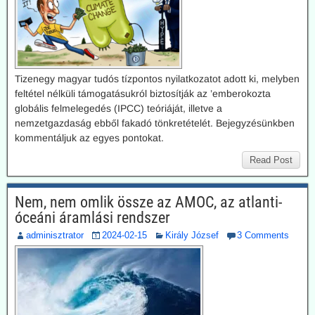
Tizenegy magyar tudós tízpontos nyilatkozatot adott ki, melyben
feltétel nélküli támogatásukról biztosítják az ’emberokozta
globális felmelegedés (IPCC) teóriáját, illetve a
nemzetgazdaság ebből fakadó tönkretételét. Bejegyzésünkben
kommentáljuk az egyes pontokat.
Read Post
Nem, nem omlik össze az AMOC, az atlanti-
óceáni áramlási rendszer
adminisztrator
2024-02-15
Király József
3 Comments