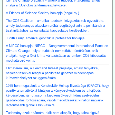
Climate Change Dispatch – amerikai tudósok vitafóruma, amely
vitatja a CO2 okozta klímavészhelyzetet.
A Friends of Science Society honlapja (angol ny.)
The CO2 Coalition – amerikai tudósok, közgazdászok egyesülete,
amely tudományos alapokon próbál segítséget adni a politikának a
tisztánlátáshoz az éghajlattal kapcsolatos kérdésekben.
Judith Curry, amerikai geofizikus professzor honlapja
A NIPCC honlapja. NIPCC – Nongovernmental International Panel on
Climate Change – olyan tudósok nemzetközi tömörülése, akik
vitatják, hogy a földi klíma változásában az emberi CO2-kibocsátás
meghatározó volna.
Climaterealism, a Heartland Intézet projektje, amely tényekkel,
helyesbítésekkel reagál a pánikkeltő gépezet mindennapos
klímavészhelyzet szuggerálására.
1985-ben megalakult a Konstruktív Holnap Bizottsága (CFACT), hogy
pozitív alternatívákat kínáljon a környezetvédelem és a fejlődés
kérdéseiben, rámutasson a kiegyensúlyozott környezetvédelmi
gazdálkodás fontosságára, valódi megoldásokat kínáljon napjaink
legfontosabb globális kihívásaira.
Tudomány azok számára, akik nem akarják, hogy rabszolgává