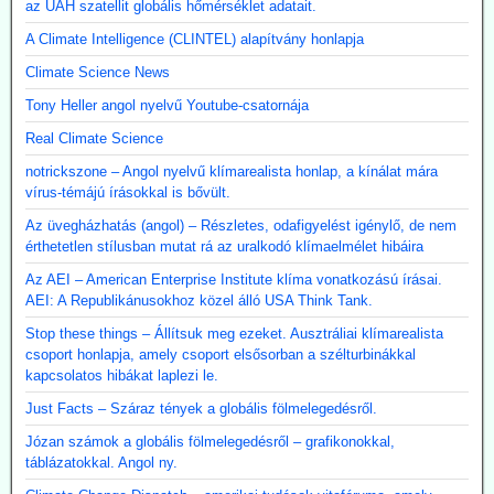
az UAH szatellit globális hőmérséklet adatait.
A Climate Intelligence (CLINTEL) alapítvány honlapja
Climate Science News
Tony Heller angol nyelvű Youtube-csatornája
Real Climate Science
notrickszone – Angol nyelvű klímarealista honlap, a kínálat mára
vírus-témájú írásokkal is bővült.
Az üvegházhatás (angol) – Részletes, odafigyelést igénylő, de nem
érthetetlen stílusban mutat rá az uralkodó klímaelmélet hibáira
Az AEI – American Enterprise Institute klíma vonatkozású írásai.
AEI: A Republikánusokhoz közel álló USA Think Tank.
Stop these things – Állítsuk meg ezeket. Ausztráliai klímarealista
csoport honlapja, amely csoport elsősorban a szélturbinákkal
kapcsolatos hibákat laplezi le.
Just Facts – Száraz tények a globális fölmelegedésről.
Józan számok a globális fölmelegedésről – grafikonokkal,
táblázatokkal. Angol ny.