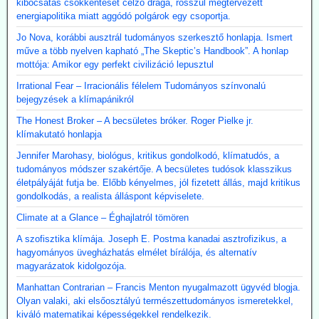
kibocsátás csökkentését célzó drága, rosszul megtervezett
energiapolitika miatt aggódó polgárok egy csoportja.
Jo Nova, korábbi ausztrál tudományos szerkesztő honlapja. Ismert
műve a több nyelven kapható „The Skeptic’s Handbook”. A honlap
mottója: Amikor egy perfekt civilizáció lepusztul
Irrational Fear – Irracionális félelem Tudományos színvonalú
bejegyzések a klímapánikról
The Honest Broker – A becsületes bróker. Roger Pielke jr.
klímakutató honlapja
Jennifer Marohasy, biológus, kritikus gondolkodó, klímatudós, a
tudományos módszer szakértője. A becsületes tudósok klasszikus
életpályáját futja be. Előbb kényelmes, jól fizetett állás, majd kritikus
gondolkodás, a realista álláspont képviselete.
Climate at a Glance – Éghajlatról tömören
A szofisztika klímája. Joseph E. Postma kanadai asztrofizikus, a
hagyományos üvegházhatás elmélet bírálója, és alternatív
magyarázatok kidolgozója.
Manhattan Contrarian – Francis Menton nyugalmazott ügyvéd blogja.
Olyan valaki, aki elsőosztályú természettudományos ismeretekkel,
kiváló matematikai képességekkel rendelkezik.