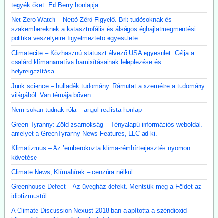
tegyék őket. Ed Berry honlapja.
Net Zero Watch – Nettó Zéró Figyelő. Brit tudósoknak és
szakembereknek a katasztrofális és álságos éghajlatmegmentési
politika veszélyeire figyelmeztető egyesülete
Climatecite – Közhasznú státuszt élvező USA egyesület. Célja a
csalárd klímanarratíva hamisításainak leleplezése és
helyreigazítása.
Junk science – hulladék tudomány. Rámutat a szemétre a tudomány
világából. Van témája bőven.
Nem sokan tudnak róla – angol realista honlap
Green Tyranny; Zöld zsarnokság – Tényalapú információs weboldal,
amelyet a GreenTyranny News Features, LLC ad ki.
Klimatizmus – Az ’emberokozta klíma-rémhírterjesztés nyomon
követése
Climate News; Klímahírek – cenzúra nélkül
Greenhouse Defect – Az üvegház defekt. Mentsük meg a Földet az
idiotizmustól
A Climate Discussion Nexust 2018-ban alapította a széndioxid-