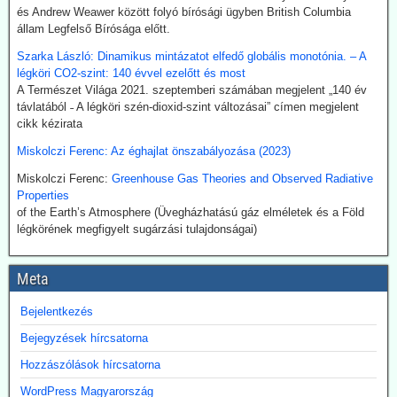
WHO megbízásából dolgozó közgazdász alkotta meg 2020
és Andrew Weawer között folyó bírósági ügyben British Columbia
októberében. A támogatók között ott volt a Soros-alapítvány és a
állam Legfelső Bírósága előtt.
világ legnagyobb vállalatait összefogó World Business Council for
Sustainable Development. Az illető szerint a klímavészhelyzet
Szarka László: Dinamikus mintázatot elfedő globális monotónia. – A
miatti lezárások a vörös hús fogyasztásának tilalmát, a személyes
légköri CO2-szint: 140 évvel ezelőtt és most
járműhasználat korlátozását, a fosszilis tüzelőanyagok
A Természet Világa 2021. szeptemberi számában megjelent „140 év
kitermelésének megszüntetését és további energiaügyi
távlatából ˗ A légköri szén-dioxid-szint változásai” címen megjelent
intézkedéseket jelentenének.
cikk kézirata
Hogy erre (egyelőre legalább is) nem került sor, az az ún.
Miskolczi Ferenc: Az éghajlat önszabályozása (2023)
összeesküvés-elmélet terjesztőknek, azaz az információk
kompromisszum nélkül terjesztőinek köszönhető.
Miskolczi Ferenc:
Greenhouse Gas Theories and Observed Radiative
Properties
2026.07.21. The Sociable: Nemzetközi támogatás
of the Earth’s Atmosphere (Üvegházhatású gáz elméletek és a Föld
a moduláris atomerőművek elterjesztésére
légkörének megfigyelt sugárzási tulajdonságai)
Az Egyesült Államok, Japán és Dél-Korea fel kívánják gyorsítani a
kis moduláris atomreaktorok bevezetését az Indiai-óceáni
Meta
térségben. Hivatalosan az „energiabiztonságról” és a „tiszta
technológiáról” van szó. Valójában azonban itt alakul ki a digitális
Bejelentkezés
hatalmi struktúra következő szintje: a mesterséges intelligencia
adatközpontjai hatalmas mennyiségű áramot igényelnek – és a
Bejegyzések hírcsatorna
politika most biztosítja ehhez a szükséges nukleáris infrastruktúrát.
Hozzászólások hírcsatorna
2026.07.17. Blackout News: Tórium-reaktor a 3D
WordPress Magyarország