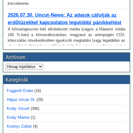
2026.07.30. Uncut-News: Az adatok cáfolják az
erdőtüzekkel kapcsolatos legutóbbi pánikkeltést
A klímarögeszme felé elkötelezett média (vagyis a főáramú média
100 %-ban) a klímaváltozásban, magyarul az antropogén CO2-
kibocsátás növekedésében igyekszik megtalálni (vagy legalábbis az
olvasókkal elhitetni) az erdőtüzek okát. Így van ez az idén is, mint a
korábbi években. A gépezet figyelmen kívül hagyja úgy az emberi
tényezőt, akár a gondatlanságot, akár a szándékos gyújtogatást,
mint a hatósági ideológiavezérelt hozzáállást, amit több
bejegyzésünkben tematizáltunk. De még így is van egy probléma:
Archívum
Az idén jóval alacsonyabb a tűzesetek száma világszerte, mint a
regisztrálás 2003-as kezdete óta.
Ugyancsak az uncut-news számol be róla, Franciaországban idén
július 6-a óta 162 embert vettek őrizetbe szándékos tűzgyújtás
Kategóriák
gyanújával.
Fuggerth Endre
(16)
2026.07.28. Blackout News: A feneketlen hordó
Héjjas István Dr.
(26)
neve karbonsemlegesség - Németországban is
Németország az energiafordulat finanszírozására 2026-ra 23,7
Király József
(306)
milliárd eurót irányoz elő. Emellett Németország évi 10 milliárd
Király Márton
(1)
eurós nagyságrendben finanszíroz nemzetközi klímaprojekteket.
Korényi Zoltán
(4)
2026.07.28. Blackout News: Szardínia: Lángokban