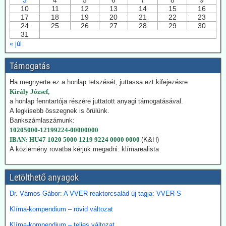
3
4
5
6
7
8
9
hatósági úton kívánja a kiaknázást felgyorsítani.
10
11
12
13
14
15
16
17
18
19
20
21
22
23
2026.07.22. Climatechangedispatch: Japán
24
25
26
27
28
29
30
31
visszakozik klímavédelmi vállalásaitól
« júl
Japán – szomszédjához, Dél-Koreához hasonlóan – újra üzembe
helyezi azokat a szénerőműveket, amelyeket nemrég még egy
Támogatás
szennyezőbb korszak maradványainak bélyegeztek. Az energiaügyi
hatóságok „rendkívüli ellátási bizonytalansággal” indokolták annak a
Ha megnyerte ez a honlap tetszését, juttassa ezt kifejezésre
tüzelőanyagnak a használatát, amelynek felszámolását korábban
Király József,
megígérték.
a honlap fenntartója részére juttatott anyagi támogatásával.
Hogy kedvezzen a nemzetközi klímalobbinak, Japán 2050-ig
A legkisebb összegnek is örülünk.
vállalta a teljes klímasemlegességet. De ahogy a realitás
Bankszámlaszámunk:
bekopogtatott, azonnal ejtették a magas ívű terveket.
10205000-12199224-00000000
A japán Gazdasági, Kereskedelmi és Ipari Minisztérium (METI)
IBAN: HU47 1020 5000 1219 9224 0000 0000
(K&H)
képviselői kijelentették, hogy a széntermelés bővítése azonnali
A közlemény rovatba kérjük megadni: klímarealista
megoldást jelent a földgáz-megtakarításra. Mivel Japán a Hormuz
szoroson keresztül kapta olaj és földgázszállítmányait, a
történelemben először vásárolt közvetlenül az USA-ból kőolajat.
Letölthető anyagok
Emellett megnöveli saját kitermelését, és kacsingat az orosz
beszállításokra is.
Dr. Vámos Gábor: A VVER reaktorcsalád új tagja: VVER-S
Klíma-kompendium – rövid változat
2026.07.22. Finance.yahoo: Kerozin a hulladék
étolajból és egyéb alternatív forrásokból - India a
Klíma-kompendium – teljes változat