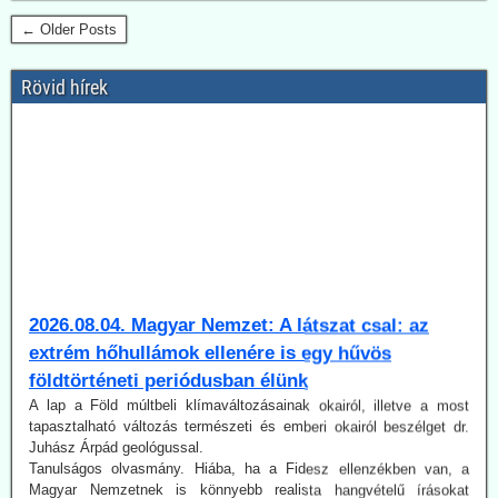
← Older Posts
Rövid hírek
2026.08.04. Magyar Nemzet: A látszat csal: az
extrém hőhullámok ellenére is egy hűvös
földtörténeti periódusban élünk
A lap a Föld múltbeli klímaváltozásainak okairól, illetve a most
tapasztalható változás természeti és emberi okairól beszélget dr.
Juhász Árpád geológussal.
Tanulságos olvasmány. Hiába, ha a Fidesz ellenzékben van, a
Magyar Nemzetnek is könnyebb realista hangvételű írásokat
közzétennie.