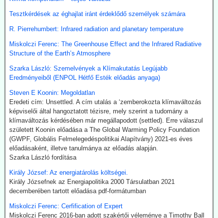
startvonalon
Tesztkérdések az éghajlat iránt érdeklődő személyek számára
A növényi olaj- és állati zsírhulladékból nemcsak autóüzemanyagot
R. Pierrehumbert: Infrared radiation and planetary temperature
lehet gyártani, hanem kerozint is. Az így nyert üzemanyag neve
Sustainable Aviation Fuel (fenntartható kerozin, SAF). Előállítása
Miskolczi Ferenc: The Greenhouse Effect and the Infrared Radiative
ma 2-5-ször drágább, mint a hagyományos keroziné, de
Structure of the Earth’s Atmosphere
klímavédelmi okok miatt a légitársaságok érdeklődnek az
üzemanyag iránt.
Szarka László: Szemelvények a Klímakutatás Legújabb
India új utat céloz meg az előállításnál. A mezőgazdasági
Eredményeiből (ENPOL Hétfő Esték előadás anyaga)
hulladékokból (magas CO-tartalmú) szintézisgázt lehet gyártani,
Steven E Koonin: Megoldatlan
amit a Fischer-Tropsch eljárás szerint hidrogénnel reagáltatva
Eredeti cím: Unsettled. A cím utalás a ‘zemberokozta klímaváltozás
folyékony szénhidrogén-keveréket, azaz benzint kapunk. A folyamat
képviselői által hangoztatott tézisre, mely szerint a tudomány a
megfelelő irányításánál a végtermék kerozin. A hidrogént -
klímaváltozás kérdésében már megállapodott (settled). Erre válaszul
legalábbis indiai források szerint elektrolízissel kívánják előállítani.
született Koonin előadása a The Global Warming Policy Foundation
Kommentárunk: Semmi kifogásunk nincs a zöld technológiák ellen.
(GWPF, Globális Felmelegedéspolitikai Alapítvány) 2021-es éves
Problémánk avval van, ha a zöldenergiagyártás súlyos állami, értsd
előadásaként, illetve tanulmánya az előadás alapján.
adófizetői szubvenciókból akar megélni - az idők végezetéig.
Szarka László fordítása
2026.07.21. Uncut-News: Ki hozta a köztudatba a
Király József: Az energiatárolás költségei.
klíma-lezárásokat a kovid-lezárások mintájára?
Király Józsefnek az Energiapolitika 2000 Társulatban 2021
decemberében tartott előadása pdf-formátumban
Google és az egyéb MI által támogatott keresők szerint a
klímavészhelyzet miatti lezárások csupáncsak összeesküvés-
Miskolczi Ferenc: Cerfification of Expert
elmélet. Az igazság evvel szemben az, hogy a fogalmat egy, a
Miskolczi Ferenc 2016-ban adott szakértői véleménye a Timothy Ball