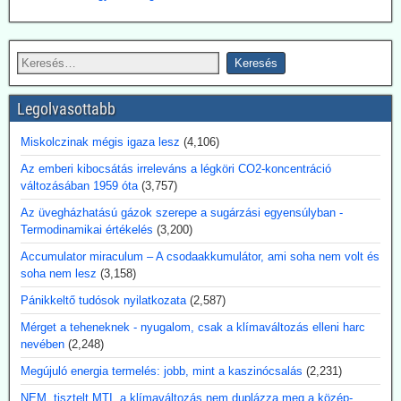
nyomtatóból?
Az Ampera nevű USA startup 2026. július elején bemutatta a 3D-
nyomtatóval előállított, teljes méretű tórium-reaktormodult. A vállalat
ezt a technológiát olyan piacokra pozícionálja, ahol a mesterséges
intelligencia (AI) adatközpontok, az ipar, a védelmi ágazat és a
hajózás megbízható, folyamatos teljesítményre szorulnak. A modul
Legolvasottabb
egy reaktormagból és szilícium-karbidból készült nyomástartó
tartályból áll, de egyelőre még nem termel áramot. Ezért továbbra is
Miskolczinak mégis igaza lesz
(4,106)
döntő fontosságúak az engedélyezés, az üzemanyag-ellátás, a
biztonsági tanúsítványok és a megbízható, folyamatos
Az emberi kibocsátás irreleváns a légköri CO2-koncentráció
üzemeltetés.
változásában 1959 óta
(3,757)
Kommentárunk: Véleményünk szerint az utalás a 3D-nyomtatóra
Az üvegházhatású gázok szerepe a sugárzási egyensúlyban -
egy figyelemfölkeltő reklámfogás - egy reaktor igényesebb annál,
Termodinamikai értékelés
(3,200)
hogy a 3D-nyomtatóra bízzuk megépítését.
Accumulator miraculum – A csodaakkumulátor, ami soha nem volt és
2026.07.17. Blackout News: Argentína
soha nem lesz
(3,158)
magánbefektetői finanszírozással kíván
Pánikkeltő tudósok nyilatkozata
(2,587)
atomerőművet létesíteni
Mérget a teheneknek - nyugalom, csak a klímaváltozás elleni harc
Argentína az Atucha-i atomerőmű-telepen egy új, körülbelül 300
nevében
(2,248)
megawatt teljesítményű atomreaktort kíván építeni. A projektet
teljes egészében magánforrásokból finanszírozzák, és a beruházás
Megújuló energia termelés: jobb, mint a kaszinócsalás
(2,231)
összege várhatóan eléri az 1,2 milliárd amerikai dollárt. Luis Caputo
NEM, tisztelt MTI, a klímaváltozás nem duplázza meg a közép-