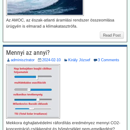
Az AMOC, az észak-atlanti áramlási rendszer összeomlása
ürügyén is elmarad a klímakatasztrófa.
Read Post
Mennyi az annyi?
adminisztrator
2024-02-10
Király József
3 Comments
Mekkora éghajlatvédelmi ráfordítás eredményez mennyi CO2-
koncentráció csökkenést és hőmérséklet nem-emelkedést?