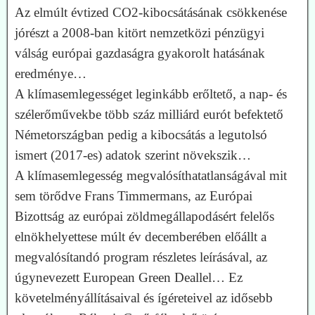
Az elmúlt évtized CO2-kibocsátásának csökkenése
jórészt a 2008-ban kitört nemzetközi pénzügyi
válság európai gazdaságra gyakorolt hatásának
eredménye…
A klímasemlegességet leginkább erőltető, a nap- és
szélerőművekbe több száz milliárd eurót befektető
Németországban pedig a kibocsátás a legutolsó
ismert (2017-es) adatok szerint növekszik…
A klímasemlegesség megvalósíthatatlanságával mit
sem törődve Frans Timmermans, az Európai
Bizottság az európai zöldmegállapodásért felelős
elnökhelyettese múlt év decemberében előállt a
megvalósítandó program részletes leírásával, az
úgynevezett European Green Deallel… Ez
követelményállításaival és ígéreteivel az idősebb