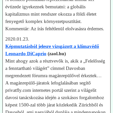
évtizede igyekeznek bemutatni: a globális
kapitalizmus mint rendszer okozza a földi életet
fenyegető komplex környezetpusztítást.
Kommentár: Az írás feltétlenül elolvasásra érdemes.
2020.01.23.
Képmutatásból jelesre vizsgázott a klímavédő
Leonardo DiCaprio
(zaol.hu)
Mint ahogy azok a résztvevők is, akik a „Felelősség
a fenntartható világért” címmel Davosban
megrendezett fórumra magánrepülővel érkeztek…
A magánrepülő-járatok lefoglalásában segítő
privatfly.com internetes portál szerint a világelit
davosi tanácskozása idején a szokásos forgalomhoz
képest 1500-zal több járat közlekedik Zürichből és
Davosból, ami nagyjából duplája a mindennapokon