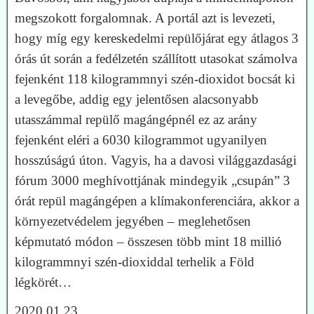
megszokott forgalomnak. A portál azt is levezeti,
hogy míg egy kereskedelmi repülőjárat egy átlagos 3
órás út során a fedélzetén szállított utasokat számolva
fejenként 118 kilogrammnyi szén-dioxidot bocsát ki
a levegőbe, addig egy jelentősen alacsonyabb
utasszámmal repülő magángépnél ez az arány
fejenként eléri a 6030 kilogrammot ugyanilyen
hosszúságú úton. Vagyis, ha a davosi világgazdasági
fórum 3000 meghívottjának mindegyik „csupán” 3
órát repül magángépen a klímakonferenciára, akkor a
környezetvédelem jegyében – meglehetősen
képmutató módon – összesen több mint 18 millió
kilogrammnyi szén-dioxiddal terhelik a Föld
légkörét…
2020.01.23.