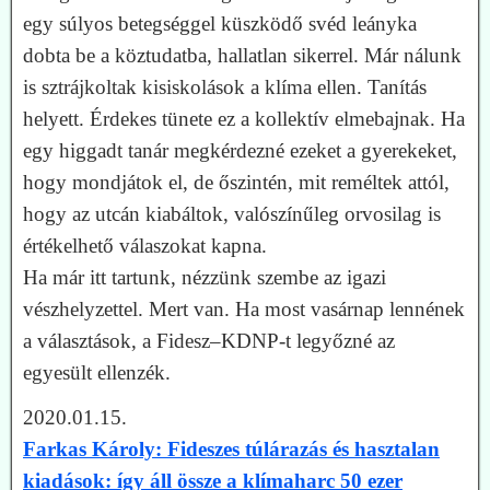
egy súlyos betegséggel küszködő svéd leányka
dobta be a köztudatba, hallatlan sikerrel. Már nálunk
is sztrájkoltak kisiskolások a klíma ellen. Tanítás
helyett. Érdekes tünete ez a kollektív elmebajnak. Ha
egy higgadt tanár megkérdezné ezeket a gyerekeket,
hogy mondjátok el, de őszintén, mit reméltek attól,
hogy az utcán kiabáltok, valószínűleg orvosilag is
értékelhető válaszokat kapna.
Ha már itt tartunk, nézzünk szembe az igazi
vészhelyzettel. Mert van. Ha most vasárnap lennének
a választások, a Fidesz–KDNP-t legyőzné az
egyesült ellenzék.
2020.01.15.
Farkas Károly: Fideszes túlárazás és hasztalan
kiadások: így áll össze a klímaharc 50 ezer