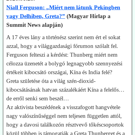
Niall Ferguson: „Miért nem látunk Pekingben
vagy Delhiben, Greta?”
(Magyar Hírlap a
Summit News alapján)
A 17 éves lány a történész szerint nem ért el sokat
azzal, hogy a világgazdasági fórumon szólalt fel.
Ferguson felteszi a kérdést: Thunberg miért nem
célozza üzenetét a bolygó legnagyobb szennyezési
értékeit kibocsátó országai, Kína és India felé?
Greta születése óta a világ szén-dioxid-
kibocsátásának hatvan százalékáért Kína a felelős…
de erről senki sem beszél…
Az aktivista beszédének a visszafogott hangvétele
nagy valószínűséggel nem teljesen független attól,
hogy a davosi találkozón résztvevő tőkéscsoportok
közül többen is támogatják a Greta Thunberget és a