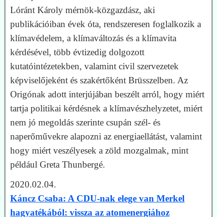
Lóránt Károly mérnök-közgazdász, aki
publikációiban évek óta, rendszeresen foglalkozik a
klímavédelem, a klímaváltozás és a klímavita
kérdésével, több évtizedig dolgozott
kutatóintézetekben, valamint civil szervezetek
képviselőjeként és szakértőként Brüsszelben. Az
Origónak adott interjújában beszélt arról, hogy miért
tartja politikai kérdésnek a klímavészhelyzetet, miért
nem jó megoldás szerinte csupán szél- és
naperőművekre alapozni az energiaellátást, valamint
hogy miért veszélyesek a zöld mozgalmak, mint
például Greta Thunbergé.
2020.02.04.
Káncz Csaba: A CDU-nak elege van Merkel
hagyatékából: vissza az atomenergiához