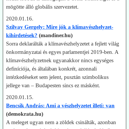
mögötte álló globális szervezetet.
2020.01.16.
Szilvay Gergely: Mire jók a klímavészhelyzet-
kihirdetések?
(mandiner.hu)
Sorra deklarálták a klímavészhelyzetet a fejlett világ
önkormányzatai és egyes parlamentjei 2019-ben. A
klímavészhelyzetnek ugyanakkor nincs egységes
definíciója, és általában konkrét, azonnali
intézkedéseket sem jelent, pusztán szimbolikus
jellege van – Budapesten sincs ez másként.
2020.01.15.
Bencsik András: Ami a vészhelyzetet illeti: van
(demokrata.hu)
A meleget ugyan nem a zöldek csinálták, azonban