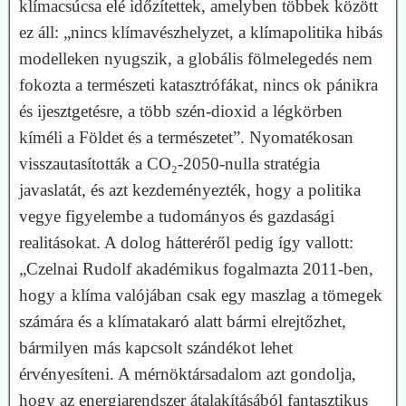
klímacsúcsa elé időzítettek, amelyben többek között
ez áll: „nincs klímavészhelyzet, a klímapolitika hibás
modelleken nyugszik, a globális fölmelegedés nem
fokozta a természeti katasztrófákat, nincs ok pánikra
és ijesztgetésre, a több szén-dioxid a légkörben
kíméli a Földet és a természetet”. Nyomatékosan
visszautasították a CO₂-2050-nulla stratégia
javaslatát, és azt kezdeményezték, hogy a politika
vegye figyelembe a tudományos és gazdasági
realitásokat. A dolog hátteréről pedig így vallott:
„Czelnai Rudolf akadémikus fogalmazta 2011-ben,
hogy a klíma valójában csak egy maszlag a tömegek
számára és a klímatakaró alatt bármi elrejtőzhet,
bármilyen más kapcsolt szándékot lehet
érvényesíteni. A mérnöktársadalom azt gondolja,
hogy az energiarendszer átalakításából fantasztikus