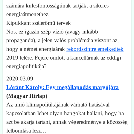
számára kulcsfontosságúnak tartják, a sikeres
energiaátmenethez.
Kipukkant szélerőmű tervek
Nos, ez igazán szép vízió (avagy inkább
propaganda), a jelen valós problémája viszont az,
hogy a német energiaárak
rekordszintre emelkedtek
2019 telére. Fejére omlott a kancellárnak az eddigi
energiapolitikája?
2020.03.09
Lóránt Károly: Egy megállapodás margójára
(Magyar Hírlap)
Az unió klímapolitikájának várható hatásával
kapcsolatban lehet olyan hangokat hallani, hogy ha
azt be akarja tartani, annak végeredménye a közösség
felbomlása lesz…