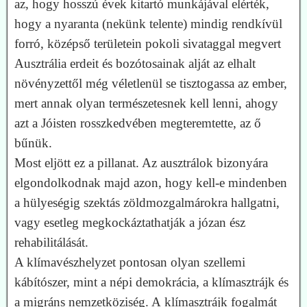
az, hogy hosszú évek kitartó munkájával elérték,
hogy a nyaranta (nekünk telente) mindig rendkívül
forró, középső területein pokoli sivataggal megvert
Ausztrália erdeit és bozótosainak alját az elhalt
növényzettől még véletlenül se tisztogassa az ember,
mert annak olyan természetesnek kell lenni, ahogy
azt a Jóisten rosszkedvében megteremtette, az ő
bűnük.
Most eljött ez a pillanat. Az ausztrálok bizonyára
elgondolkodnak majd azon, hogy kell-e mindenben
a hülyeségig szektás zöldmozgalmárokra hallgatni,
vagy esetleg megkockáztathatják a józan ész
rehabilitálását.
A klímavészhelyzet pon­tosan olyan szellemi
kábítószer, mint a népi demokrácia, a klímasztrájk és
a migráns nemzetköziség. A klímasztrájk fogalmát