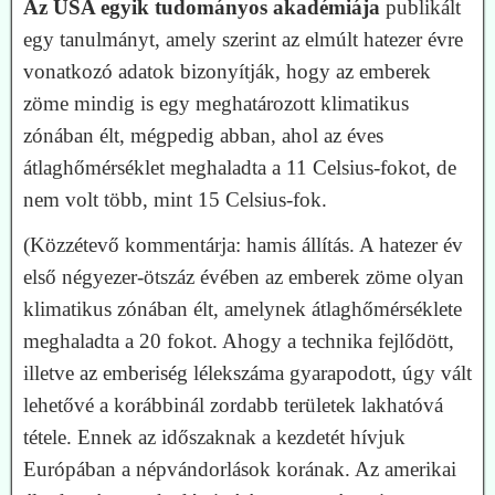
Az USA egyik tudományos akadémiája
publikált
egy tanulmányt, amely szerint az
elmúlt hatezer évre
vonatkozó adatok bizonyítják, hogy az emberek
zöme mindig is egy meghatározott klimatikus
zónában élt, mégpedig abban, ahol az éves
átlaghőmérséklet meghaladta a 11 Celsius-fokot, de
nem volt több, mint 15 Celsius-fok.
(Közzétevő kommentárja: hamis állítás. A hatezer év
első négyezer-ötszáz évében az emberek zöme olyan
klimatikus zónában élt, amelynek átlaghőmérséklete
meghaladta a 20 fokot. Ahogy a technika fejlődött,
illetve az emberiség lélekszáma gyarapodott, úgy vált
lehetővé a korábbinál zordabb területek lakhatóvá
tétele. Ennek az időszaknak a kezdetét hívjuk
Európában a népvándorlások korának. Az amerikai