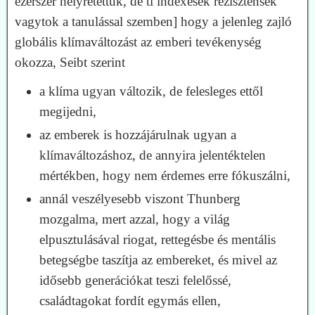
ezerszer helyretettük, de ti indexesek rezisztensek
vagytok a tanulással szemben] hogy a jelenleg zajló
globális klímaváltozást az emberi tevékenység
okozza, Seibt szerint
a klíma ugyan változik, de felesleges ettől
megijedni,
az emberek is hozzájárulnak ugyan a
klímaváltozáshoz, de annyira jelentéktelen
mértékben, hogy nem érdemes erre fókuszálni,
annál veszélyesebb viszont Thunberg
mozgalma, mert azzal, hogy a világ
elpusztulásával riogat, rettegésbe és mentális
betegségbe taszítja az embereket, és mivel az
idősebb generációkat teszi felelőssé,
családtagokat fordít egymás ellen,