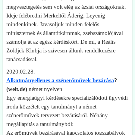
megvesztegetés sem volt elég az ázsiai országoknak.
Ideje felébredni Merkeltől Áderig, Leyenig
mindenkinek. Javasoljuk minden felelős
miniszternek és államtitkárnmak, zsebszámolójával
számolja át az egész kérdéskört. De mi, a Reális
Zöldjek Klubja is szívesen állunk rendelkezésre
tanácsadással.
2020.02.28.
Alkotmányellenes a szénerőművek bezárása
?
(welt.de)
német nyelven
Egy energiaügyi kérdésekre specializálódott ügyvédi
iroda közzétett egy tanulmányt a német
szénerőművek tervezett bezárásáról. Néhány
megállapítás a tanulmányból:
Az erőművek bezárásával kapcsolatos jogszabályok