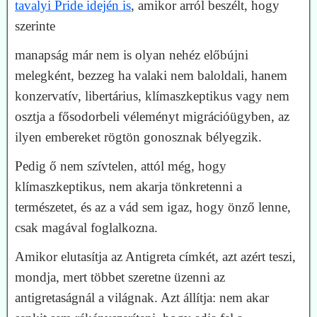
tavalyi Pride idején is
, amikor arról beszélt, hogy
szerinte
manapság már nem is olyan nehéz előbújni
melegként, bezzeg ha valaki nem baloldali, hanem
konzervatív, libertárius, klímaszkeptikus vagy nem
osztja a fősodorbeli véleményt migrációügyben, az
ilyen embereket rögtön gonosznak bélyegzik.
Pedig ő nem szívtelen, attól még, hogy
klímaszkeptikus, nem akarja tönkretenni a
természetet, és az a vád sem igaz, hogy önző lenne,
csak magával foglalkozna.
Amikor elutasítja az Antigreta címkét, azt azért teszi,
mondja, mert többet szeretne üzenni az
antigretaságnál a világnak. Azt állítja: nem akar