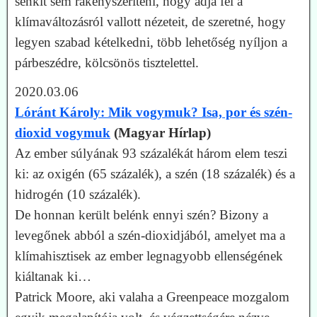
senkit sem rákényszeríteni, hogy adja fel a
klímaváltozásról vallott nézeteit, de szeretné, hogy
legyen szabad kételkedni, több lehetőség nyíljon a
párbeszédre, kölcsönös tisztelettel.
2020.03.06
Lóránt Károly: Mik vogymuk? Isa, por és szén-
dioxid vogymuk
(Magyar Hírlap)
Az ember súlyának 93 százalékát három elem teszi
ki: az oxigén (65 százalék), a szén (18 százalék) és a
hidrogén (10 százalék).
De honnan került belénk ennyi szén? Bizony a
levegőnek abból a szén-dioxidjából, amelyet ma a
klímahisztisek az ember legnagyobb ellenségének
kiáltanak ki…
Patrick Moore, aki valaha a Green­peace mozgalom