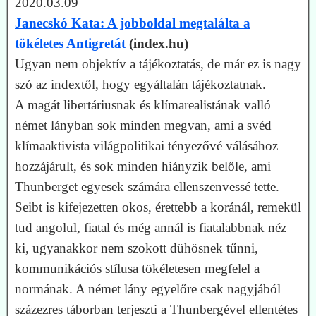
2020.03.09
Janecskó Kata: A jobboldal megtalálta a
tökéletes Antigretát
(index.hu)
Ugyan nem objektív a tájékoztatás, de már ez is nagy
szó az indextől, hogy egyáltalán tájékoztatnak.
A magát libertáriusnak és klímarealistának valló
német lányban sok minden megvan, ami a svéd
klímaaktivista világpolitikai tényezővé válásához
hozzájárult, és sok minden hiányzik belőle, ami
Thunberget egyesek számára ellenszenvessé tette.
Seibt is kifejezetten okos, érettebb a koránál, remekül
tud angolul, fiatal és még annál is fiatalabbnak néz
ki, ugyanakkor nem szokott dühösnek tűnni,
kommunikációs stílusa tökéletesen megfelel a
normának. A német lány egyelőre csak nagyjából
százezres táborban terjeszti a Thunbergével ellentétes