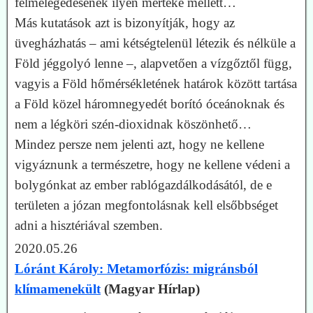
felmelegedésének ilyen mértéke mellett…
Más kutatások azt is bizonyítják, hogy az
üvegházhatás – ami kétségtelenül létezik és nélküle a
Föld jéggolyó lenne –, alapvetően a vízgőztől függ,
vagyis a Föld hőmérsékletének határok között tartása
a Föld közel háromnegyedét borító óceánoknak és
nem a légköri szén-dioxidnak köszönhető…
Mindez persze nem jelenti azt, hogy ne kellene
vigyáznunk a természetre, hogy ne kellene védeni a
bolygónkat az ember rablógazdálkodásától, de e
területen a józan megfontolásnak kell elsőbbséget
adni a hisztériával szemben.
2020.05.26
Lóránt Károly: Metamorfózis: migránsból
klímamenekült
(Magyar Hírlap)