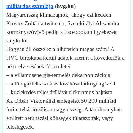
milliárdos számlája
(hvg.hu)
Magyarország klímabajnok, ahogy ezt kedden
Kovács Zoltán a twitteren, Szentkirályi Alexandra
kormányszóvivő pedig a Facebookon igyekezett
sulykolni.
Hogyan áll össze ez a hihetetlen magas szám? A
HVG birtokába került adatok szerint a következők a
pénz elverésének fő területei:
– a villamosenergia-termelés dekarbonizációja
– a földgázfelhasználás kiváltása hidrogéngázzal
– közlekedés teljes átállását elektromos hajtásra
Az Orbán Viktor által emlegetett 50 200 milliárd
forint tehát irreálisan nagy összeg. A tanulmányban
említett beruházási költségek túlárazottak, vagy
feleslegesek.