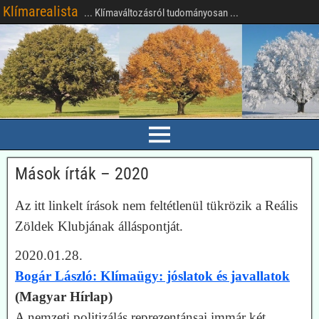
Klímarealista
... Klímaváltozásról tudományosan ...
Mások írták – 2020
Az itt linkelt írások nem feltétlenül tükrözik a Reális
Zöldek Klubjának álláspontját.
2020.01.28.
Bogár László: Klímaügy: jóslatok és javallatok
(Magyar Hírlap)
A nemzeti politizálás reprezentánsai immár két