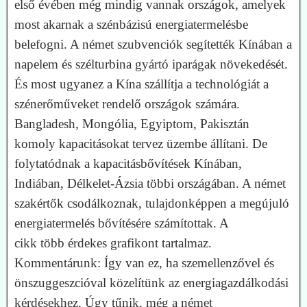
első évében még mindig vannak országok, amelyek
most akarnak a szénbázisú energiatermelésbe
belefogni. A német szubvenciók segítették Kínában a
napelem és szélturbina gyártó iparágak növekedését.
És most ugyanez a Kína szállítja a technológiát a
szénerőműveket rendelő országok számára.
Bangladesh, Mongólia, Egyiptom, Pakisztán
komoly kapacitásokat tervez üzembe állítani. De
folytatódnak a kapacitásbővítések Kínában,
Indiában, Délkelet-Ázsia többi országában. A német
szakértők csodálkoznak, tulajdonképpen a megújuló
energiatermelés bővítésére számítottak. A
cikk több érdekes grafikont tartalmaz.
Kommentárunk: Így van ez, ha szemellenzővel és
önszuggeszcióval közelítünk az energiagazdálkodási
kérdésekhez. Úgy tűnik, még a német