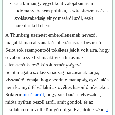
és a klímaügy egyébként valójában nem
tudomány, hanem politika, a szkepticizmus és a
szólásszabadság elnyomásáról szól, ezért
harcolni kell ellene.
A Thunberg üzenetét emberellenesnek nevező,
magát klímarealistának és libertáriusnak besoroló
Seibt sok szempontból tökéletes jelölt volt arra, hogy
ő váljon a svéd klímaaktivista hatásának
ellenszerét kereső körök reménységévé.
Seibt magát a szólásszabadság harcosának tartja,
visszatérő témája, hogy szerinte manapság egyáltalán
nem könnyű felvállalni az övéhez hasonló nézeteket.
Sokszor
mesél arról
, hogy sok barátot elveszített,
mióta nyíltan beszél arról, amit gondol, és az
iskolában sem volt könnyű dolga. Ez jutott eszébe
a