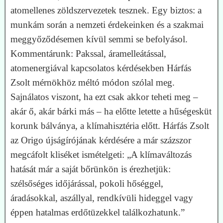
atomellenes zöldszervezetek tesznek. Egy biztos: a
munkám során a nemzeti érdekeinken és a szakmai
meggyőződésemen kívül semmi se befolyásol.
Kommentárunk: Pakssal, áramelleátással,
atomenergiával kapcsolatos kérdésekben Hárfás
Zsolt mérnökhöz méltó módon szólal meg.
Sajnálatos viszont, ha ezt csak akkor teheti meg –
akár ő, akár bárki más – ha előtte letette a hűségesküt
korunk bálványa, a klímahisztéria előtt. Hárfás Zsolt
az Origo újságírójának kérdésére a már százszor
megcáfolt kliséket ismételgeti: „
A klímaváltozás
hatását már a saját bőrünkön is érezhetjük:
szélsőséges időjárással, pokoli hőséggel,
áradásokkal, aszállyal, rendkívüli hideggel vagy
éppen hatalmas erdőtüzekkel találkozhatunk.
”