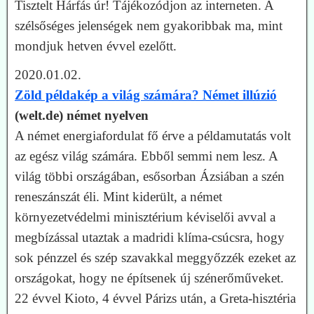
Tisztelt Hárfás úr! Tájékozódjon az interneten. A
szélsőséges jelenségek nem gyakoribbak ma, mint
mondjuk hetven évvel ezelőtt.
2020.01.02.
Zöld példakép a világ számára? Német illúzió
(welt.de) német nyelven
A német energiafordulat fő érve a példamutatás volt
az egész világ számára. Ebből semmi nem lesz. A
világ többi országában, esősorban Ázsiában a szén
reneszánszát éli. Mint kiderült, a német
környezetvédelmi minisztérium kéviselői avval a
megbízással utaztak a madridi klíma-csúcsra, hogy
sok pénzzel és szép szavakkal meggyőzzék ezeket az
országokat, hogy ne építsenek új szénerőműveket.
22 évvel Kioto, 4 évvel Párizs után, a Greta-hisztéria