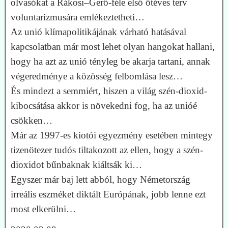
olvasókat a Rákosi–Gerő-féle első ötéves terv
voluntarizmusára emlékeztetheti…
Az unió klímapolitikájának várható hatásával
kapcsolatban már most lehet olyan hangokat hallani,
hogy ha azt az unió tényleg be akarja tartani, annak
végeredménye a közösség felbomlása lesz…
És mindezt a semmiért, hiszen a világ szén-dioxid-
kibocsátása akkor is növekedni fog, ha az unióé
csökken…
Már az 1997-es kiotói egyezmény esetében mintegy
tizenötezer tudós tiltakozott az ellen, hogy a szén-
dioxidot bűnbaknak kiáltsák ki…
Egyszer már baj lett abból, hogy Németország
irreális eszméket diktált Európának, jobb lenne ezt
most elkerülni…