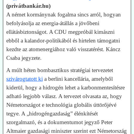
(privátbankár.hu)
A német kormánynak fogalma sincs arról, hogyan
befolyásolja az energia-átállás a jövőbeni
ellátásbiztonságot. A CDU megpróbál kimászni
ebből a kalandor-politikából és hirtelen támogatni
kezdte az atomenergiához való visszatérést. Káncz
Csaba jegyzete.
A múlt héten bombasztikus stratégiai tervezetet
szivárogtatott ki
a berlini kancellária, amelyből
kiderül, hogy a hidrogén lehet a karbonmentesítésre
adható legjobb válasz. A tervezet olvasata az, hogy
Németországot e technológia globális úttörőjévé
tegye. A „hidrogéngazdaság” élénkítését
szorgalmazó, és a dokumentumot jegyző Peter
Altmaier gazdasági miniszter szerint ezt Németország