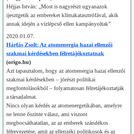
Héjjas István: „Most is nagyrészt ugyanazok
ijesztgetik az embereket klímakatasztrófával, akik
annak idején a vízlépcső ellen kampányoltak”
2020.01.07.
Hárfás Zsolt: Az atomenergia hazai ellenzői
szakmai kérdésekben félretájékoztatnak
(origo.hu)
Azt tapasztalom, hogy az atomenergia hazai ellenzői
szakmai kérdésekben – jórészt politikai
megfontolásokból – folyamatosan félretájékoztatják
a társadalmat.
Nincs olyan kérdés az atomenergetikában, amelyre
ne lenne őszinte válasz, ami viszont
megbocsáthatatlan, az az emberek szándékos
félrevezetése, amit az ellenzéki politikusok és az