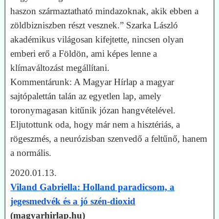
haszon származtatható mindazoknak, akik ebben a
zöldbizniszben részt vesznek.” Szarka László
akadémikus világosan kifejtette, nincsen olyan
emberi erő a Földön, ami képes lenne a
klímaváltozást megállítani.
Kommentárunk: A Magyar Hírlap a magyar
sajtópalettán talán az egyetlen lap, amely
toronymagasan kitűnik józan hangvételével.
Eljutottunk oda, hogy már nem a hisztériás, a
rögeszmés, a neurózisban szenvedő a feltűnő, hanem
a normális.
2020.01.13.
Viland Gabriella: Holland paradicsom, a
jegesmedvék és a jó szén-dioxid
(magyarhirlap.hu)