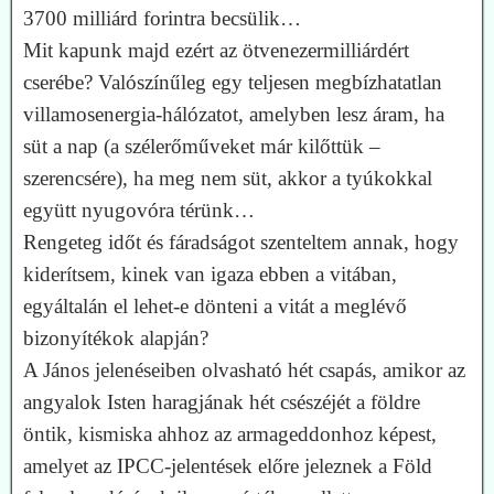
3700 milliárd forintra becsülik…
Mit kapunk majd ezért az ötvenezermilliárdért
cserébe? Valószínűleg egy teljesen megbízhatatlan
villamosenergia-hálózatot, amelyben lesz áram, ha
süt a nap (a szélerőműveket már kilőttük –
szerencsére), ha meg nem süt, akkor a tyúkokkal
együtt nyugovóra térünk…
Rengeteg időt és fáradságot szenteltem annak, hogy
kiderítsem, kinek van igaza ebben a vitában,
egyáltalán el lehet-e dönteni a vitát a meglévő
bizonyítékok alapján?
A János jelenéseiben olvasható hét csapás, amikor az
angyalok Isten haragjának hét csészéjét a földre
öntik, kismiska ahhoz az armageddonhoz képest,
amelyet az IPCC-jelentések előre jeleznek a Föld