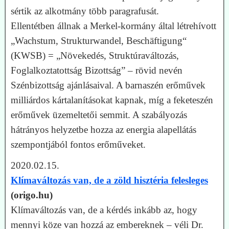
sértik az alkotmány több paragrafusát.
Ellentétben állnak a Merkel-kormány által létrehívott
„Wachstum, Strukturwandel, Beschäftigung“
(KWSB) = „Növekedés, Struktúraváltozás,
Foglalkoztatottság Bizottság” – rövid nevén
Szénbizottság ajánlásaival. A barnaszén erőművek
milliárdos kártalanításokat kapnak, míg a feketeszén
erőművek üzemeltetői semmit. A szabályozás
hátrányos helyzetbe hozza az energia alapellátás
szempontjából fontos erőműveket.
2020.02.15.
Klímaváltozás van, de a zöld hisztéria felesleges
(origo.hu)
Klímaváltozás van, de a kérdés inkább az, hogy
mennyi köze van hozzá az embereknek – véli Dr.