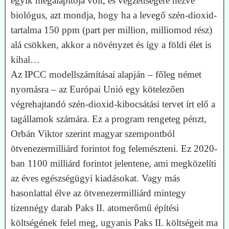
egyik megalapítója volt, és végzettségére nézve
biológus, azt mondja, hogy ha a levegő szén-dioxid-
tartalma 150 ppm (part per million, milliomod rész)
alá csökken, akkor a növényzet és így a földi élet is
kihal…
Az IPCC modellszámításai alapján – főleg német
nyomásra – az Euró­pai Unió egy kötelezően
végrehajtandó szén-dioxid-kibocsátási tervet írt elő a
tagállamok számára. Ez a program rengeteg pénzt,
Orbán Viktor szerint magyar szempontból
ötvenezermilliárd forintot fog felemészteni. Ez 2020-
ban 1100 milliárd forintot jelentene, ami megközelíti
az éves egészségügyi kiadásokat. Vagy más
hasonlattal élve az ötvenezermilliárd mintegy
tizennégy darab Paks II. atomerőmű építési
költségének felel meg, ugyanis Paks II. költségeit ma