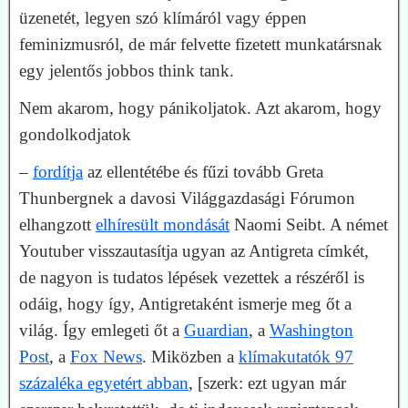
üzenetét, legyen szó klímáról vagy éppen
feminizmusról, de már felvette fizetett munkatársnak
egy jelentős jobbos think tank.
Nem akarom, hogy pánikoljatok. Azt akarom, hogy
gondolkodjatok
–
fordítja
az ellentétébe és fűzi tovább Greta
Thunbergnek a davosi Világgazdasági Fórumon
elhangzott
elhíresült mondását
Naomi Seibt. A német
Youtuber visszautasítja ugyan az Antigreta címkét,
de nagyon is tudatos lépések vezettek a részéről is
odáig, hogy így, Antigretaként ismerje meg őt a
világ. Így emlegeti őt a
Guardian
, a
Washington
Post
, a
Fox News
. Miközben a
klímakutatók 97
százaléka egyetért abban
, [szerk: ezt ugyan már