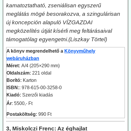
kamatoztatható, zseniálisan egyszerű
meglátás mögé besorakozva, a szingulárisan
új koncepción alapuló VÍZGAZDAI
megközelítés útját kísérli meg feltárásaival
támogatólag egyengetni.
(Liszkay Törtel)
A könyv megrendelhető a
Könyvműhely
webáruházban
Méret:
A/4 (205×290 mm)
Oldalszám:
221 oldal
Borító:
Karton
ISBN:
: 978-615-00-3258-0
Kiadó:
Szerzői kiadás
Ár
: 5500,- Ft
Postaköltség:
990 Ft
3, Miskolczi Frenc: Az éghajlat