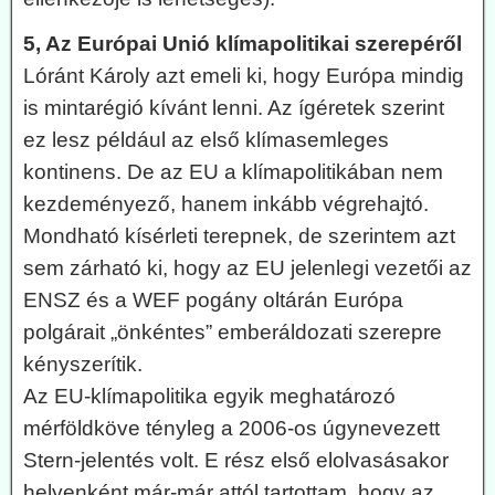
5, Az Európai Unió klímapolitikai szerepéről
Lóránt Károly azt emeli ki, hogy Európa mindig
is mintarégió kívánt lenni. Az ígéretek szerint
ez lesz például az első klímasemleges
kontinens. De az EU a klímapolitikában nem
kezdeményező, hanem inkább végrehajtó.
Mondható kísérleti terepnek, de szerintem azt
sem zárható ki, hogy az EU jelenlegi vezetői az
ENSZ és a WEF pogány oltárán Európa
polgárait „önkéntes” emberáldozati szerepre
kényszerítik.
Az EU-klímapolitika egyik meghatározó
mérföldköve tényleg a 2006-os úgynevezett
Stern-jelentés volt. E rész első elolvasásakor
helyenként már-már attól tartottam, hogy az