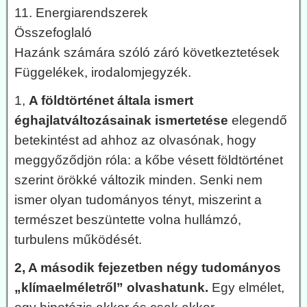
11. Energiarendszerek
Összefoglaló
Hazánk számára szóló záró következtetések
Függelékek, irodalomjegyzék.
1,
A földtörténet általa ismert
éghajlatváltozásainak ismertetése
elegendő
betekintést ad ahhoz az olvasónak, hogy
meggyőződjön róla: a kőbe vésett földtörténet
szerint örökké változik minden. Senki nem
ismer olyan tudományos tényt, miszerint a
természet beszüntette volna hullámzó,
turbulens működését.
2, A második fejezetben négy tudományos
„klímaelméletről” olvashatunk.
Egy elmélet,