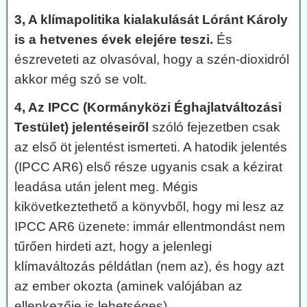
3, A klímapolitika kialakulását Lóránt Károly
is a hetvenes évek elejére teszi.
És
észreveteti az olvasóval, hogy a szén-dioxidról
akkor még szó se volt.
4, Az IPCC (Kormányközi Éghajlatváltozási
Testület) jelentéseiről
szóló fejezetben csak
az első öt jelentést ismerteti. A hatodik jelentés
(IPCC AR6) első része ugyanis csak a kézirat
leadása után jelent meg. Mégis
kikövetkeztethető a könyvből, hogy mi lesz az
IPCC AR6 üzenete: immár ellentmondást nem
tűrően hirdeti azt, hogy a jelenlegi
klímaváltozás példátlan (nem az), és hogy azt
az ember okozta (aminek valójában az
ellenkezője is lehetséges).