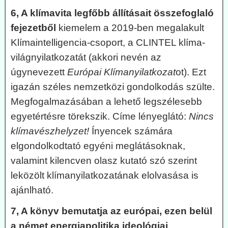
6, A klímavita legfőbb állításait összefoglaló
fejezetből
kiemelem a 2019-ben megalakult
Klímaintelligencia-csoport, a CLINTEL klíma-
világnyilatkozatát (akkori nevén az
úgynevezett
Európai Klímanyilatkozat
ot). Ezt
igazán széles nemzetközi gondolkodás szülte.
Megfogalmazásában a lehető legszélesebb
egyetértésre törekszik. Címe lényeglátó:
Nincs
klímavészhelyzet!
Ínyencek számára
elgondolkodtató egyéni meglátásoknak,
valamint kilencven olasz kutató szó szerint
leközölt klímanyilatkozatának elolvasása is
ajánlható.
7, A könyv bemutatja az európai, ezen belül
a német energiapolitika ideológiai