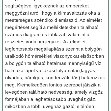
segítségével igyekeznek az embereket
meggyőzni arról, hogy a klímaváltozás oka a
mesterséges széndioxid emisszió. Az elmélet
megértését segíti a mellékletekben található
számos diagram és táblázat, valamint a
részletes irodalom jegyzék.Az elmélet
legfontosabb megállapítása szerint a bolygón
uralkodó hőmérsékleti viszonyokat elsősorban
a bolygón található hatalmas mennyiségű víz
halmazállapot változási folyamatai (fagyás,
olvadás, párolgás, kondenzálódás) határozzák
meg. Kiemelkedően fontos szerepet játszik a
levegőben található nedvesség, amely vízgőz
formájában a leghatásosabb üvegház gáz,
miközben a többi üvegház gáztól eltérően