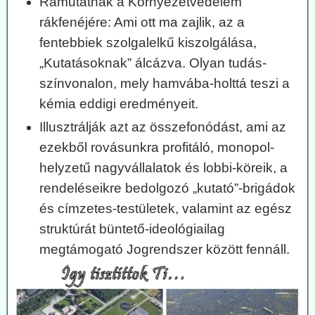
Rámutatnak a Környezetvédelem
rákfenéjére: Ami ott ma zajlik, az a
fentebbiek szolgalelkű kiszolgálása,
„Kutatásoknak” álcázva. Olyan tudás-
színvonalon, mely hamvába-holttá teszi a
kémia eddigi eredményeit.
Illusztrálják azt az összefonódást, ami az
ezekből rovásunkra profitáló, monopol-
helyzetű nagyvállalatok és lobbi-köreik, a
rendeléseikre bedolgozó „kutató”-brigádok
és címzetes-testületek, valamint az egész
struktúrát büntető-ideológiailag
megtámogató Jogrendszer között fennáll.