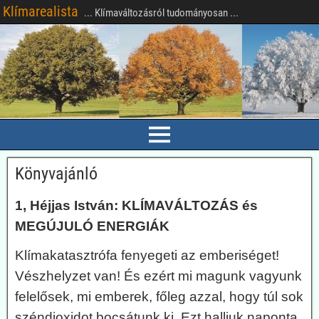
Klímarealista
... Klímaváltozásról tudományosan ...
Könyvajánló
1, Héjjas István: KLÍMAVÁLTOZÁS és
MEGÚJULÓ ENERGIÁK
Klímakatasztrófa fenyegeti az emberiséget!
Vészhelyzet van! És ezért mi magunk vagyunk
felelősek, mi emberek, főleg azzal, hogy túl sok
széndioxidot bocsátunk ki. Ezt halljuk naponta