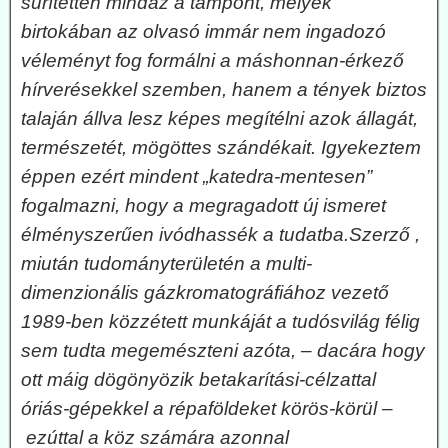
sűrítetten mindaz a támpont, melyek
birtokában az olvasó immár nem ingadozó
véleményt fog formálni a máshonnan-érkező
hírverésekkel szemben, hanem a tények biztos
talaján állva lesz képes megítélni azok állagát,
természetét, mögöttes szándékait. Igyekeztem
éppen ezért mindent „katedra-mentesen”
fogalmazni, hogy a megragadott új ismeret
élményszerűen ivódhassék a tudatba.
Szerző ,
miután tudományterületén a multi-
dimenzionális gázkromatográfiához vezető
1989-ben közzétett munkáját a tudósvilág félig
sem tudta megemészteni azóta, – dacára hogy
ott máig dögönyözik betakarítási-célzattal
óriás-gépekkel a répaföldeket körös-körül –
ezúttal a köz számára azonnal