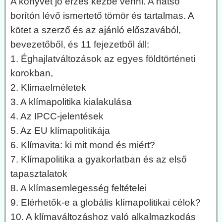
A könyvet jó érzés kézbe venni. A hátsó
borítón lévő ismertető tömör és tartalmas. A
kötet a szerző és az ajánló előszavából,
bevezetőből, és 11 fejezetből áll:
1. Éghajlatváltozások az egyes földtörténeti
korokban,
2. Klímaelméletek
3. A klímapolitika kialakulása
4. Az IPCC-jelentések
5. Az EU klímapolitikája
6. Klímavita: ki mit mond és miért?
7. Klímapolitika a gyakorlatban és az első
tapasztalatok
8. A klímasemlegesség feltételei
9. Elérhetők-e a globális klímapolitikai célok?
10. A klímaváltozáshoz való alkalmazkodás