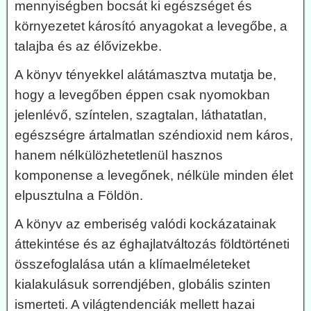
mennyiségben bocsát ki egészséget és
környezetet károsító anyagokat a levegőbe, a
talajba és az élővizekbe.
A könyv tényekkel alátámasztva mutatja be,
hogy a levegőben éppen csak nyomokban
jelenlévő, színtelen, szagtalan, láthatatlan,
egészségre ártalmatlan széndioxid nem káros,
hanem nélkülözhetetlenül hasznos
komponense a levegőnek, nélküle minden élet
elpusztulna a Földön.
A könyv az emberiség valódi kockázatainak
áttekintése és az éghajlatváltozás földtörténeti
összefoglalása után a klímaelméleteket
kialakulásuk sorrendjében, globális szinten
ismerteti. A világtendenciák mellett hazai