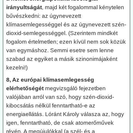
irányultságát
, majd két fogalommal kénytelen
bűvészkedni: az úgynevezett
klímasemlegességgel és az úgynevezett szén-
dioxid-semlegességgel. (Szerintem mindkét
fogalom értelmetlen; ezen kívül nem sok közük
van egymáshoz. Semmi esetre sem lenne
szabad az egyiket a másik szinonimájaként
kezelni!)
8, Az európai klímasemlegesség
elérhetőségét
megvizsgáló fejezetben
valójában arról van szó, hogy szén-dioxid-
kibocsátás nélkül fenntartható-e az
energiaellátás. Lóránt Károly válasza az, hogy
igen, fenntartható, de csak atomerőművek
révén. A megújulókkal (a szél- és a