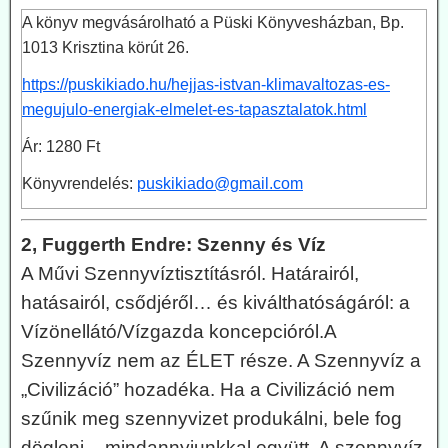
A könyv megvásárolható a Püski Könyvesházban, Bp.
1013 Krisztina körút 26.
https://puskikiado.hu/hejjas-istvan-klimavaltozas-es-
megujulo-energiak-elmelet-es-tapasztalatok.html
Ár: 1280 Ft
Könyvrendelés:
puskikiado@gmail.com
2, Fuggerth Endre: Szenny és Víz
A Művi Szennyvíztisztításról. Határairól,
hatásairól, csődjéről… és kiválthatóságáról: a
Vízönellátó/Vízgazda koncepcióról.A
Szennyvíz nem az ÉLET része. A Szennyvíz a
„Civilizáció” hozadéka. Ha a Civilizáció nem
szűnik meg szennyvizet produkálni, bele fog
dögleni – mindannyiunkkal együtt. A szennyvíz