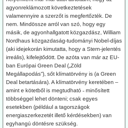
agyonreklámozott következtetések
valamennyire a szerzőt is megfertőzték. De
nem. Mindössze arról van szó, hogy egy
másik, de agyonhallgatott közgazdász, William
Nordhaus közgazdaság-tudományi Nobel-díjas
(aki idejekorán kimutatta, hogy a Stern-jelentés
irreális), kifelejtődött. De azóta van már az EU-
ban Európai Green Deal („Zöld
Megállapodás”), sőt klímatörvény is (a Green
Deal betartására). A klímatörvény keretében –
amint e kötetből is megtudható ˗ minősített
többséggel lehet dönteni; csak egyes
esetekben (például a tagországok
energiaszerkezetét illető kérdésekben) van
egyhangú döntésre szükség.