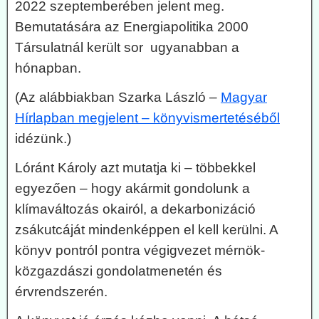
2022 szeptemberében jelent meg.
Bemutatására az Energiapolitika 2000
Társulatnál került sor ugyanabban a
hónapban.
(Az alábbiakban Szarka László –
Magyar
Hírlapban megjelent – könyvismertetéséből
idézünk.)
Lóránt Károly azt mutatja ki – többekkel
egyezően – hogy akármit gondolunk a
klímaváltozás okairól, a dekarbonizáció
zsákutcáját mindenképpen el kell kerülni. A
könyv pontról pontra végigvezet mérnök-
közgazdászi gondolatmenetén és
érvrendszerén.