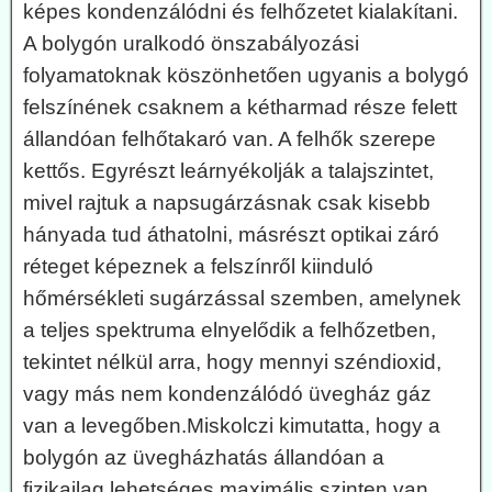
képes kondenzálódni és felhőzetet kialakítani.
A bolygón uralkodó önszabályozási
folyamatoknak köszönhetően ugyanis a bolygó
felszínének csaknem a kétharmad része felett
állandóan felhőtakaró van. A felhők szerepe
kettős. Egyrészt leárnyékolják a talajszintet,
mivel rajtuk a napsugárzásnak csak kisebb
hányada tud áthatolni, másrészt optikai záró
réteget képeznek a felszínről kiinduló
hőmérsékleti sugárzással szemben, amelynek
a teljes spektruma elnyelődik a felhőzetben,
tekintet nélkül arra, hogy mennyi széndioxid,
vagy más nem kondenzálódó üvegház gáz
van a levegőben.Miskolczi kimutatta, hogy a
bolygón az üvegházhatás állandóan a
fizikailag lehetséges maximális szinten van,