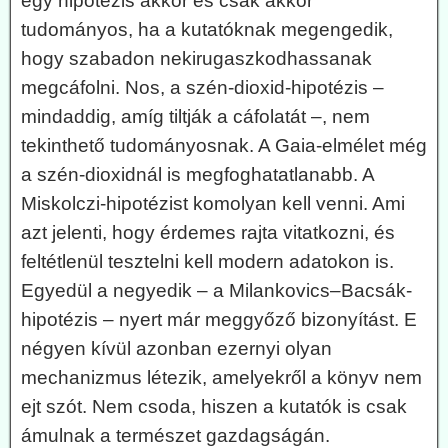
egy hipotézis akkor és csak akkor
tudományos, ha a kutatóknak megengedik,
hogy szabadon nekirugaszkodhassanak
megcáfolni. Nos, a szén-dioxid-hipotézis –
mindaddig, amíg tiltják a cáfolatát –, nem
tekinthető tudományosnak. A Gaia-elmélet még
a szén-dioxidnál is megfoghatatlanabb. A
Miskolczi-hipotézist komolyan kell venni. Ami
azt jelenti, hogy érdemes rajta vitatkozni, és
feltétlenül tesztelni kell modern adatokon is.
Egyedül a negyedik – a Milankovics–Bacsák-
hipotézis – nyert már meggyőző bizonyítást. E
négyen kívül azonban ezernyi olyan
mechanizmus létezik, amelyekről a könyv nem
ejt szót. Nem csoda, hiszen a kutatók is csak
ámulnak a természet gazdagságán.