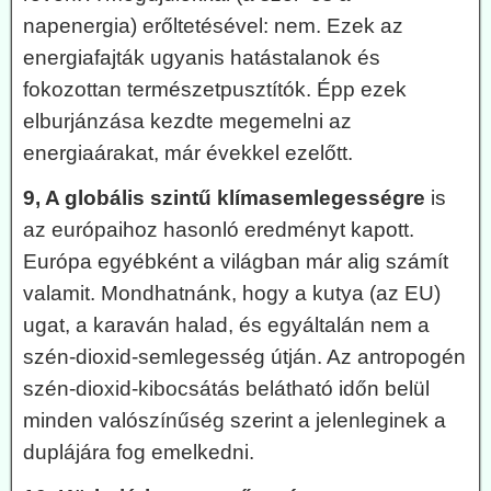
napenergia) erőltetésével: nem. Ezek az
energiafajták ugyanis hatástalanok és
fokozottan természetpusztítók. Épp ezek
elburjánzása kezdte megemelni az
energiaárakat, már évekkel ezelőtt.
9, A globális szintű klímasemlegességre
is
az európaihoz hasonló eredményt kapott.
Európa egyébként a világban már alig számít
valamit. Mondhatnánk, hogy a kutya (az EU)
ugat, a karaván halad, és egyáltalán nem a
szén-dioxid-semlegesség útján. Az antropogén
szén-dioxid-kibocsátás belátható időn belül
minden valószínűség szerint a jelenleginek a
duplájára fog emelkedni.