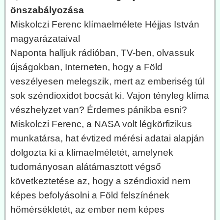
önszabályozása
Miskolczi Ferenc klímaelmélete Héjjas István
magyarázataival
Naponta halljuk rádióban, TV-ben, olvassuk
újságokban, Interneten, hogy a Föld
veszélyesen melegszik, mert az emberiség túl
sok széndioxidot bocsát ki. Vajon tényleg klíma
vészhelyzet van? Érdemes pánikba esni?
Miskolczi Ferenc, a NASA volt légkörfizikus
munkatársa, hat évtized mérési adatai alapján
dolgozta ki a klímaelméletét, amelynek
tudományosan alátámasztott végső
következtetése az, hogy a széndioxid nem
képes befolyásolni a Föld felszínének
hőmérsékletét, az ember nem képes