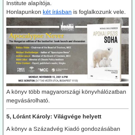
Institute alapítója.
Honlapunkon
két írásban
is foglalkozunk vele.
A könyv több magyarországi könyvhálózatban
megvásárolható.
5, Lóránt Károly: Világvége helyett
A könyv a Századvég Kiadó gondozásában