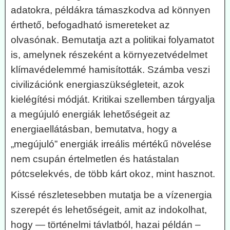
adatokra, példákra támaszkodva ad könnyen
érthető, befogadható ismereteket az
olvasónak. Bemutatja azt a politikai folyamatot
is, amelynek részeként a környezetvédelmet
klímavédelemmé hamisították. Számba veszi
civilizációnk energiaszükségleteit, azok
kielégítési módját. Kritikai szellemben tárgyalja
a megújuló energiák lehetőségeit az
energiaellátásban, bemutatva, hogy a
„megújuló” energiák irreális mértékű növelése
nem csupán értelmetlen és hatástalan
pótcselekvés, de több kárt okoz, mint hasznot.
Kissé részletesebben mutatja be a vízenergia
szerepét és lehetőségeit, amit az indokolhat,
hogy — történelmi távlatból, hazai példán –