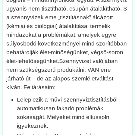
ugyanis nem-tisztítható, csupán átalakítható. S
a szennyvizek eme „tisztításnak” álcázott
(kémiai és biológiai) átalakításai termelik
mindazokat a problémákat, amelyek egyre
súlyosbodó következményei mind szorítóbban
behatárolják élet-minőségünket, végső-soron
élet-lehetőségünket.Szennyvizet valójában
nem szükségszerű produkálni. VAN erre
járható út – de az alapos szemléletváltást
kíván. Feltárásaim:
Leleplezik a művi-szennyvíztisztításból
automatikusan fakadó problémák
sokaságát. Melyeket mind eltussolni
igyekeznek.