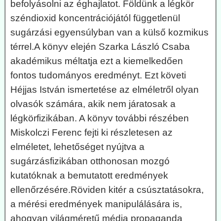
befolyásolni az éghajlatot. Földünk a légkör
széndioxid koncentrációjától függetlenül
sugárzási egyensúlyban van a külső kozmikus
térrel.A könyv elején Szarka László Csaba
akadémikus méltatja ezt a kiemelkedően
fontos tudományos eredményt. Ezt követi
Héjjas István ismertetése az elméletről olyan
olvasók számára, akik nem járatosak a
légkörfizikában. A könyv további részében
Miskolczi Ferenc fejti ki részletesen az
elméletet, lehetőséget nyújtva a
sugárzásfizikában otthonosan mozgó
kutatóknak a bemutatott eredmények
ellenőrzésére.Röviden kitér a csúsztatásokra,
a mérési eredmények manipulálására is,
ahogyan világméretű média propaganda