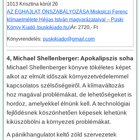
1013 Krisztina körút 26
AZ ÉGHAJLAT ÖNSZABÁLYOZÁSA Miskolczi Ferenc
klímaelmélete Héjjas István magyarázataival – Püski
Könyv Kiadó (puskikiado.hu)
Ár: 2720,- Ft
Könyvrendelés:
puskikiado@gmail.com
4, Michael Shellenberger: Apokalipszis soha
Michael Shellenberger könyve tökéletes képet
alkot az elmúlt időszak környezetvédelemmel
kapcsolatos szélsőségeiről. A klímaváltozás
hoz magával problémákat, de lehetőségeket is
hordoz, amelyekkel élnünk kell. A technológiai
fejlődésnek köszönhetően képesek lehetünk
kiküszöbölni a környezeti problémákat.
A pánikhangulatot keltő zöld szervezetek