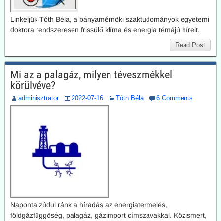
Linkeljük Tóth Béla, a bányamérnöki szaktudományok egyetemi
doktora rendszeresen frissülő klíma és energia témájú híreit.
Read Post
Mi az a palagáz, milyen téveszmékkel
körülvéve?
adminisztrator
2022-07-16
Tóth Béla
6 Comments
Naponta zúdul ránk a híradás az energiatermelés,
földgázfüggőség, palagáz, gázimport címszavakkal. Közismert,