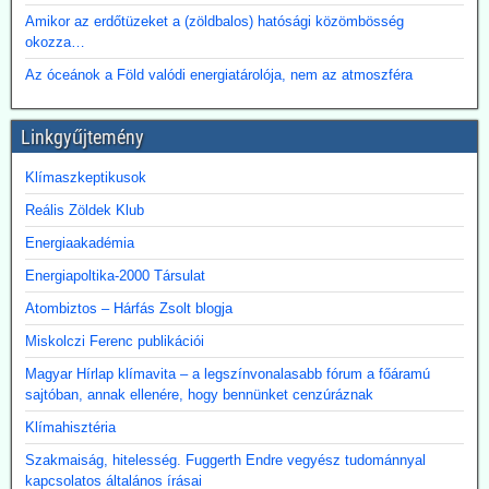
Amikor az erdőtüzeket a (zöldbalos) hatósági közömbösség
okozza…
Az óceánok a Föld valódi energiatárolója, nem az atmoszféra
Linkgyűjtemény
Klímaszkeptikusok
Reális Zöldek Klub
Energiaakadémia
Energiapoltika-2000 Társulat
Atombiztos – Hárfás Zsolt blogja
Miskolczi Ferenc publikációi
Magyar Hírlap klímavita – a legszínvonalasabb fórum a főáramú
sajtóban, annak ellenére, hogy bennünket cenzúráznak
Klímahisztéria
Szakmaiság, hitelesség. Fuggerth Endre vegyész tudománnyal
kapcsolatos általános írásai