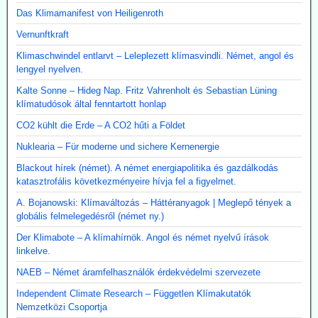
Das Klimamanifest von Heiligenroth
Vernunftkraft
Klimaschwindel entlarvt – Leleplezett klímasvindli. Német, angol és
lengyel nyelven.
Kalte Sonne – Hideg Nap. Fritz Vahrenholt és Sebastian Lüning
klímatudósok által fenntartott honlap
CO2 kühlt die Erde – A CO2 hűti a Földet
Nuklearia – Für moderne und sichere Kernenergie
Blackout hírek (német). A német energiapolitika és gazdálkodás
katasztrofális következményeire hívja fel a figyelmet.
A. Bojanowski: Klímaváltozás – Háttéranyagok | Meglepő tények a
globális felmelegedésről (német ny.)
Der Klimabote – A klímahírnök. Angol és német nyelvű írások
linkelve.
NAEB – Német áramfelhasználók érdekvédelmi szervezete
Independent Climate Research – Független Klímakutatók
Nemzetközi Csoportja