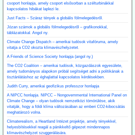
csoport honlapja, amely csoport elsősorban a szélturbinákkal
kapcsolatos hibákat laplezi le.
Just Facts – Száraz tények a globális fölmelegedésről.
Józan számok a globális fölmelegedésről – grafikonokkal,
táblázatokkal. Angol ny.
Climate Change Dispatch – amerikai tudósok vitafóruma, amely
vitatja a CO2 okozta klímavészhelyzetet.
A Friends of Science Society honlapja (angol ny.)
The CO2 Coalition – amerikai tudósok, közgazdászok egyesülete,
amely tudományos alapokon próbál segítséget adni a politikának a
tisztánlátáshoz az éghajlattal kapcsolatos kérdésekben.
Judith Curry, amerikai geofizikus professzor honlapja
A NIPCC honlapja. NIPCC – Nongovernmental International Panel on
Climate Change – olyan tudósok nemzetközi tömörülése, akik
vitatják, hogy a földi klíma változásában az emberi CO2-kibocsátás
meghatározó volna.
Climaterealism, a Heartland Intézet projektje, amely tényekkel,
helyesbítésekkel reagál a pánikkeltő gépezet mindennapos
klímavészhelyzet szuggerálására.