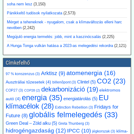
hogy a 3D-nyomtatóra bízzuk megépítését.
soha nem lesz
(3,150)
2026.07.17. Blackout News: Argentína
Pánikkeltő tudósok nyilatkozata
(2,573)
magánbefektetői finanszírozással kíván
Mérget a teheneknek - nyugalom, csak a klímaváltozás elleni harc
atomerőművet létesíteni
nevében
(2,242)
Argentína az Atucha-i atomerőmű-telepen egy új, körülbelül 300
Megújuló energia termelés: jobb, mint a kaszinócsalás
(2,225)
megawatt teljesítményű atomreaktort kíván építeni. A projektet
A Hunga Tonga vulkán hatása a 2023-as melegedési rekordra
(2,121)
teljes egészében magánforrásokból finanszírozzák, és a beruházás
összege várhatóan eléri az 1,2 milliárd amerikai dollárt. Luis Caputo
gazdasági miniszter július elején mutatta be a terveket a projekt
Címkefelhő
fejlesztőjével, a Meitner Energy vállalattal közösen. A vállalat az
ACR-300 nevű argentin reaktortervet kívánja elsőként kereskedelmi
atomenergia
(16)
Arktisz
(9)
97 % konszenzus
(3)
célokra megvalósítani.
CO2
(23)
Kommentárunk: Ezek szerint Argentínáról nemcsak pénzügy
Clintel
(5)
Ausztráliai tűzesetek
(4)
billenőpont
(3)
válságok említése során hallhatunk, hanem nukleáris technológiánál
dekarbonizáció
(19)
elektromos
COP27
(3)
COP28
(2)
is. A 300 MW Paks II teljesítményének kb. egyhetede.
energia
(35)
EU
energiatárolás
(5)
autó
(4)
2026.07.17. Blackout News: A német RWE
klímacélok
(28)
Fridays for
Extinction Rebellion
(3)
vezérigazgatója a német - az uniós vállalásoknál
globális felmelegedés
(33)
Future
(8)
5 évvel előbbre hozott - klímacélok eltörlését kéri
Green Deal – Zöld alku
(5)
Greta Thunberg
(3)
Markus Krebber, az RWE vezérigazgatója azt követeli, hogy
hidrogéngazdaság
(12)
IPCC
(10)
hosszabbítsák meg a német klímacélok elérése határidejét, és a
klíma-
jégkorszak
(3)