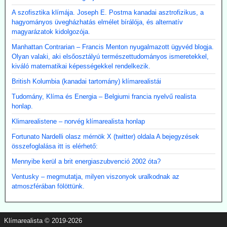
A szofisztika klímája. Joseph E. Postma kanadai asztrofizikus, a
hagyományos üvegházhatás elmélet bírálója, és alternatív
magyarázatok kidolgozója.
Manhattan Contrarian – Francis Menton nyugalmazott ügyvéd blogja.
Olyan valaki, aki elsőosztályú természettudományos ismeretekkel,
kiváló matematikai képességekkel rendelkezik.
British Kolumbia (kanadai tartomány) klímarealistái
Tudomány, Klíma és Energia – Belgiumi francia nyelvű realista
honlap.
Klimarealistene – norvég klímarealista honlap
Fortunato Nardelli olasz mérnök X (twitter) oldala A bejegyzések
összefoglalása itt is elérhető:
Mennyibe kerül a brit energiaszubvenció 2002 óta?
Ventusky – megmutatja, milyen viszonyok uralkodnak az
atmoszférában fölöttünk.
Klímarealista © 2019-2026