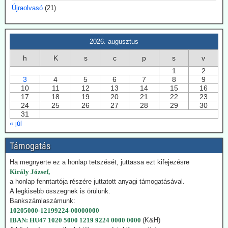
felhőképződés kutatásával. Eredményei nem támogatták minden
Újraolvasó
(21)
esetben az IPCC direktívákat.
2026.07.28. EIKE: Az USA és Németország
2026. augusztus
fokozza a geotermiában rejlő lehetőségek
h
K
s
c
p
s
v
kiaknázását
1
2
Az USA képviselőháza törvény fogadott el a geotermikus energia
3
4
5
6
7
8
9
kiaknázásának felgyorsítására. Németországban 2024-ben
10
11
12
13
14
15
16
összesen 29 TWh energiát nyertek a föld mélyéből. Németország is
17
18
19
20
21
22
23
hatósági úton kívánja a kiaknázást felgyorsítani.
24
25
26
27
28
29
30
31
2026.07.22. Climatechangedispatch: Japán
« júl
visszakozik klímavédelmi vállalásaitól
Támogatás
Japán – szomszédjához, Dél-Koreához hasonlóan – újra üzembe
helyezi azokat a szénerőműveket, amelyeket nemrég még egy
Ha megnyerte ez a honlap tetszését, juttassa ezt kifejezésre
szennyezőbb korszak maradványainak bélyegeztek. Az energiaügyi
Király József,
hatóságok „rendkívüli ellátási bizonytalansággal” indokolták annak a
a honlap fenntartója részére juttatott anyagi támogatásával.
tüzelőanyagnak a használatát, amelynek felszámolását korábban
A legkisebb összegnek is örülünk.
megígérték.
Bankszámlaszámunk:
Hogy kedvezzen a nemzetközi klímalobbinak, Japán 2050-ig
10205000-12199224-00000000
vállalta a teljes klímasemlegességet. De ahogy a realitás
IBAN: HU47 1020 5000 1219 9224 0000 0000
(K&H)
bekopogtatott, azonnal ejtették a magas ívű terveket.