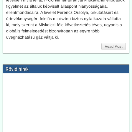
levélben hívja fel az IPCC klímanarratívát kritikátlanul elfogadók
figyelmét az általuk képviselt álláspont hiányosságaira,
ellentmondásaira. A levelet Ferencz Orsolya, űrkutatásért és
űrtevékenységért felelős miniszteri biztos nyilatkozata váltotta
ki, mely szerint a Miskolczi-féle következtetés téves, ugyanis a
globális felmelegedést bizonyítottan az egyre több
üvegházhatású gáz váltja ki.
Read Post
Rövid hírek
2026.08.04. Magyar Nemzet: A látszat csal: az