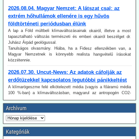
extrém hőhullámok ellenére is egy hűvös
földtörténeti periódusban élünk
A lap a Föld múltbeli klímaváltozásainak okairól, illetve a most
tapasztalható változás természeti és emberi okairól beszélget dr.
Juhász Árpád geológussal.
Tanulságos olvasmány. Hiába, ha a Fidesz ellenzékben van, a
Magyar Nemzetnek is könnyebb realista hangvételű írásokat
közzétennie.
2026.07.30. Uncut-News: Az adatok cáfolják az
erdőtüzekkel kapcsolatos legutóbbi pánikkeltést
A klímarögeszme felé elkötelezett média (vagyis a főáramú média
100 %-ban) a klímaváltozásban, magyarul az antropogén CO2-
kibocsátás növekedésében igyekszik megtalálni (vagy legalábbis az
olvasókkal elhitetni) az erdőtüzek okát. Így van ez az idén is, mint a
korábbi években. A gépezet figyelmen kívül hagyja úgy az emberi
tényezőt, akár a gondatlanságot, akár a szándékos gyújtogatást,
Archívum
mint a hatósági ideológiavezérelt hozzáállást, amit több
bejegyzésünkben tematizáltunk. De még így is van egy probléma:
Az idén jóval alacsonyabb a tűzesetek száma világszerte, mint a
regisztrálás 2003-as kezdete óta.
Kategóriák
Ugyancsak az uncut-news számol be róla, Franciaországban idén