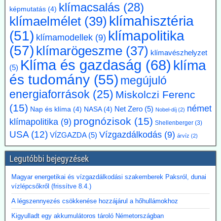
klímasemlegességet 2045-ről 2050-re halasszák el. Úgy véli, hogy a
klímacsalás
(28)
képmutatás
(4)
korábbi, az EU 2050-es célévétől eltérő német „különút” gazdasági
klímahisztéria
klímaelmélet
(39)
szempontból káros és klímapolitikai szempontból hatástalan.
Vassiliadis, szakszervezeti vezetője támogatja a kezdeményezést,
klímapolitika
(51)
klímamodellek
(9)
mivel a magas energiaköltségek, a gyenge konjunktúra és a rövid
(57)
klímarögeszme
(37)
beruházási határidők elsősorban az energiaintenzív vállalkozásokat
klímavészhelyzet
terhelik. A törvényes cél azonban továbbra is érvényben marad,
Klíma és gazdaság
(68)
klíma
(5)
amíg a Bundestag nem módosítja az éghajlatvédelmi törvényt.
és tudomány
(55)
megújuló
Kommentárunk: Az öt év halasztás kb. annyit jelent, mint
fuldoklónak a szalmaszál. És evvel a két idézett vezető is tisztában
energiaforrások
(25)
Miskolczi Ferenc
van.
(15)
német
Net Zero
(5)
Nap és klíma
(4)
NASA
(4)
Nobel-díj
(2)
2026.07.17. Műszaki Magazin: A BME kutatói
prognózisok
(15)
klímapolitika
(9)
Shellenberger
(3)
segítenek kideríteni, hogyan lehetne Budapestre
USA
(12)
Vízgazdálkodás
(9)
VÍZGAZDA
(5)
árvíz
(2)
vinni a paksi hőt
Az atomerőmű hulladékhőjének a fővárosi távfűtésben történő
Legutóbbi bejegyzések
hasznosítása gazdasági és környezetvédelmi szempontból is
ígéretes elképzelés.
Magyar energetikai és vízgazdálkodási szakemberek Paksról, dunai
A főváros távhőrendszerét üzemeltető Budapesti Közművek (BKM)
vízlépcsőkről (frissítve 8.4.)
több hónapig tartó tárgyalások után megbízási szerződést kötött a
BME-vel egy döntést megalapozó tanulmány közös elkészítésére a
A légszennyezés csökkenése hozzájárul a hőhullámokhoz
Paksi Atomerőmű hőjének a fővárosi távfűtési rendszerbe való
Kigyulladt egy akkumulátoros tároló Németországban
eljuttatása lehetőségéről.