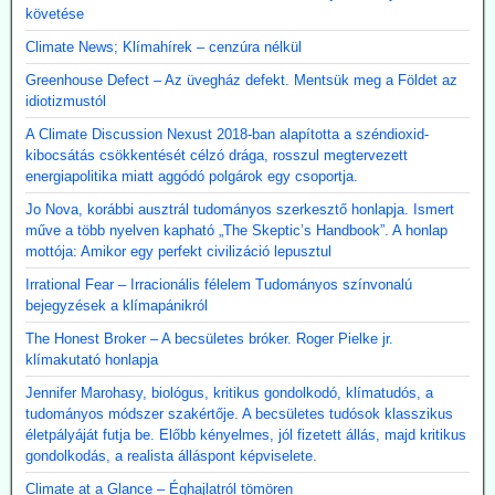
követése
Climate News; Klímahírek – cenzúra nélkül
Greenhouse Defect – Az üvegház defekt. Mentsük meg a Földet az
idiotizmustól
A Climate Discussion Nexust 2018-ban alapította a széndioxid-
kibocsátás csökkentését célzó drága, rosszul megtervezett
energiapolitika miatt aggódó polgárok egy csoportja.
Jo Nova, korábbi ausztrál tudományos szerkesztő honlapja. Ismert
műve a több nyelven kapható „The Skeptic’s Handbook”. A honlap
mottója: Amikor egy perfekt civilizáció lepusztul
Irrational Fear – Irracionális félelem Tudományos színvonalú
bejegyzések a klímapánikról
The Honest Broker – A becsületes bróker. Roger Pielke jr.
klímakutató honlapja
Jennifer Marohasy, biológus, kritikus gondolkodó, klímatudós, a
tudományos módszer szakértője. A becsületes tudósok klasszikus
életpályáját futja be. Előbb kényelmes, jól fizetett állás, majd kritikus
gondolkodás, a realista álláspont képviselete.
Climate at a Glance – Éghajlatról tömören