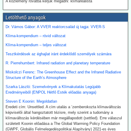
A közlemény rovatba kérjük megadni: klímarealista
A japán Gazdasági, Kereskedelmi és Ipari Minisztérium (METI)
képviselői kijelentették, hogy a széntermelés bővítése azonnali
megoldást jelent a földgáz-megtakarításra. Mivel Japán a Hormuz
Letölthető anyagok
szoroson keresztül kapta olaj és földgázszállítmányait, a
történelemben először vásárolt közvetlenül az USA-ból kőolajat.
Dr. Vámos Gábor: A VVER reaktorcsalád új tagja: VVER-S
Emellett megnöveli saját kitermelését, és kacsingat az orosz
Klíma-kompendium – rövid változat
beszállításokra is.
Klíma-kompendium – teljes változat
2026.07.22. Finance.yahoo: Kerozin a hulladék
Tesztkérdések az éghajlat iránt érdeklődő személyek számára
étolajból és egyéb alternatív forrásokból - India a
startvonalon
R. Pierrehumbert: Infrared radiation and planetary temperature
A növényi olaj- és állati zsírhulladékból nemcsak autóüzemanyagot
Miskolczi Ferenc: The Greenhouse Effect and the Infrared Radiative
lehet gyártani, hanem kerozint is. Az így nyert üzemanyag neve
Structure of the Earth’s Atmosphere
Sustainable Aviation Fuel (fenntartható kerozin, SAF). Előállítása
ma 2-5-ször drágább, mint a hagyományos keroziné, de
Szarka László: Szemelvények a Klímakutatás Legújabb
klímavédelmi okok miatt a légitársaságok érdeklődnek az
Eredményeiből (ENPOL Hétfő Esték előadás anyaga)
üzemanyag iránt.
Steven E Koonin: Megoldatlan
India új utat céloz meg az előállításnál. A mezőgazdasági
Eredeti cím: Unsettled. A cím utalás a ‘zemberokozta klímaváltozás
hulladékokból (magas CO-tartalmú) szintézisgázt lehet gyártani,
képviselői által hangoztatott tézisre, mely szerint a tudomány a
amit a Fischer-Tropsch eljárás szerint hidrogénnel reagáltatva
klímaváltozás kérdésében már megállapodott (settled). Erre válaszul
folyékony szénhidrogén-keveréket, azaz benzint kapunk. A folyamat
született Koonin előadása a The Global Warming Policy Foundation
megfelelő irányításánál a végtermék kerozin. A hidrogént -
(GWPF, Globális Felmelegedéspolitikai Alapítvány) 2021-es éves
legalábbis indiai források szerint elektrolízissel kívánják előállítani.