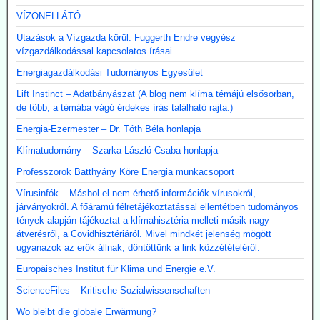
VÍZÖNELLÁTÓ
Utazások a Vízgazda körül. Fuggerth Endre vegyész
vízgazdálkodással kapcsolatos írásai
Energiagazdálkodási Tudományos Egyesület
Lift Instinct – Adatbányászat (A blog nem klíma témájú elsősorban,
de több, a témába vágó érdekes írás található rajta.)
Energia-Ezermester – Dr. Tóth Béla honlapja
Klímatudomány – Szarka László Csaba honlapja
Professzorok Batthyány Köre Energia munkacsoport
Vírusinfók – Máshol el nem érhető információk vírusokról,
járványokról. A főáramú félretájékoztatással ellentétben tudományos
tények alapján tájékoztat a klímahisztéria melleti másik nagy
átverésről, a Covidhisztériáról. Mivel mindkét jelenség mögött
ugyanazok az erők állnak, döntöttünk a link közzétételéről.
Europäisches Institut für Klima und Energie e.V.
ScienceFiles – Kritische Sozialwissenschaften
Wo bleibt die globale Erwärmung?