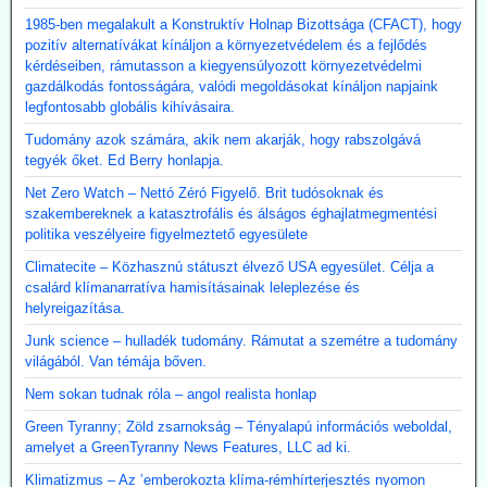
1985-ben megalakult a Konstruktív Holnap Bizottsága (CFACT), hogy
pozitív alternatívákat kínáljon a környezetvédelem és a fejlődés
kérdéseiben, rámutasson a kiegyensúlyozott környezetvédelmi
gazdálkodás fontosságára, valódi megoldásokat kínáljon napjaink
legfontosabb globális kihívásaira.
Tudomány azok számára, akik nem akarják, hogy rabszolgává
tegyék őket. Ed Berry honlapja.
Net Zero Watch – Nettó Zéró Figyelő. Brit tudósoknak és
szakembereknek a katasztrofális és álságos éghajlatmegmentési
politika veszélyeire figyelmeztető egyesülete
Climatecite – Közhasznú státuszt élvező USA egyesület. Célja a
csalárd klímanarratíva hamisításainak leleplezése és
helyreigazítása.
Junk science – hulladék tudomány. Rámutat a szemétre a tudomány
világából. Van témája bőven.
Nem sokan tudnak róla – angol realista honlap
Green Tyranny; Zöld zsarnokság – Tényalapú információs weboldal,
amelyet a GreenTyranny News Features, LLC ad ki.
Klimatizmus – Az ’emberokozta klíma-rémhírterjesztés nyomon