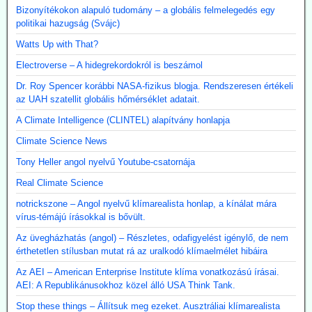
Bizonyítékokon alapuló tudomány – a globális felmelegedés egy
politikai hazugság (Svájc)
Watts Up with That?
Electroverse – A hidegrekordokról is beszámol
Dr. Roy Spencer korábbi NASA-fizikus blogja. Rendszeresen értékeli
az UAH szatellit globális hőmérséklet adatait.
A Climate Intelligence (CLINTEL) alapítvány honlapja
Climate Science News
Tony Heller angol nyelvű Youtube-csatornája
Real Climate Science
notrickszone – Angol nyelvű klímarealista honlap, a kínálat mára
vírus-témájú írásokkal is bővült.
Az üvegházhatás (angol) – Részletes, odafigyelést igénylő, de nem
érthetetlen stílusban mutat rá az uralkodó klímaelmélet hibáira
Az AEI – American Enterprise Institute klíma vonatkozású írásai.
AEI: A Republikánusokhoz közel álló USA Think Tank.
Stop these things – Állítsuk meg ezeket. Ausztráliai klímarealista