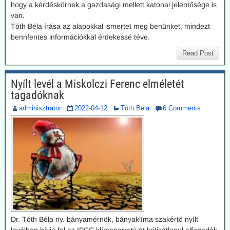
hogy a kérdéskörnek a gazdasági mellett katonai jelentősége is
van.
Tóth Béla írása az alapokkal ismertet meg benünket, mindezt
bennfentes információkkal érdekessé téve.
Read Post
Nyílt levél a Miskolczi Ferenc elméletét
tagadóknak
adminisztrator
2022-04-12
Tóth Béla
6 Comments
Dr. Tóth Béla ny. bányamérnök, bányaklíma szakértő nyílt