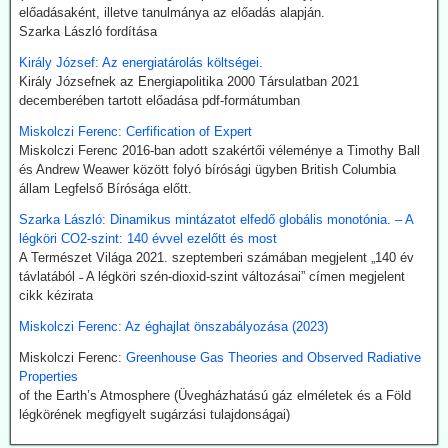
előadásaként, illetve tanulmánya az előadás alapján.
Kommentárunk: Semmi kifogásunk nincs a zöld technológiák ellen.
Szarka László fordítása
Problémánk avval van, ha a zöldenergiagyártás súlyos állami, értsd
adófizetői szubvenciókból akar megélni - az idők végezetéig.
Király József: Az energiatárolás költségei.
Király Józsefnek az Energiapolitika 2000 Társulatban 2021
2026.07.21. Uncut-News: Ki hozta a köztudatba a
decemberében tartott előadása pdf-formátumban
klíma-lezárásokat a kovid-lezárások mintájára?
Miskolczi Ferenc: Cerfification of Expert
Google és az egyéb MI által támogatott keresők szerint a
Miskolczi Ferenc 2016-ban adott szakértői véleménye a Timothy Ball
klímavészhelyzet miatti lezárások csupáncsak összeesküvés-
és Andrew Weawer között folyó bírósági ügyben British Columbia
elmélet. Az igazság evvel szemben az, hogy a fogalmat egy, a
állam Legfelső Bírósága előtt.
WHO megbízásából dolgozó közgazdász alkotta meg 2020
októberében. A támogatók között ott volt a Soros-alapítvány és a
Szarka László: Dinamikus mintázatot elfedő globális monotónia. – A
világ legnagyobb vállalatait összefogó World Business Council for
légköri CO2-szint: 140 évvel ezelőtt és most
Sustainable Development. Az illető szerint a klímavészhelyzet
A Természet Világa 2021. szeptemberi számában megjelent „140 év
miatti lezárások a vörös hús fogyasztásának tilalmát, a személyes
távlatából ˗ A légköri szén-dioxid-szint változásai” címen megjelent
járműhasználat korlátozását, a fosszilis tüzelőanyagok
cikk kézirata
kitermelésének megszüntetését és további energiaügyi
Miskolczi Ferenc: Az éghajlat önszabályozása (2023)
intézkedéseket jelentenének.
Hogy erre (egyelőre legalább is) nem került sor, az az ún.
Miskolczi Ferenc:
Greenhouse Gas Theories and Observed Radiative
összeesküvés-elmélet terjesztőknek, azaz az információk
Properties
kompromisszum nélkül terjesztőinek köszönhető.
of the Earth’s Atmosphere (Üvegházhatású gáz elméletek és a Föld
légkörének megfigyelt sugárzási tulajdonságai)
2026.07.21. The Sociable: Nemzetközi támogatás