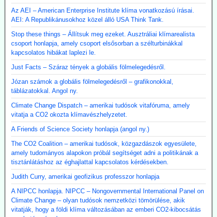
Az AEI – American Enterprise Institute klíma vonatkozású írásai.
AEI: A Republikánusokhoz közel álló USA Think Tank.
Stop these things – Állítsuk meg ezeket. Ausztráliai klímarealista
csoport honlapja, amely csoport elsősorban a szélturbinákkal
kapcsolatos hibákat laplezi le.
Just Facts – Száraz tények a globális fölmelegedésről.
Józan számok a globális fölmelegedésről – grafikonokkal,
táblázatokkal. Angol ny.
Climate Change Dispatch – amerikai tudósok vitafóruma, amely
vitatja a CO2 okozta klímavészhelyzetet.
A Friends of Science Society honlapja (angol ny.)
The CO2 Coalition – amerikai tudósok, közgazdászok egyesülete,
amely tudományos alapokon próbál segítséget adni a politikának a
tisztánlátáshoz az éghajlattal kapcsolatos kérdésekben.
Judith Curry, amerikai geofizikus professzor honlapja
A NIPCC honlapja. NIPCC – Nongovernmental International Panel on
Climate Change – olyan tudósok nemzetközi tömörülése, akik
vitatják, hogy a földi klíma változásában az emberi CO2-kibocsátás