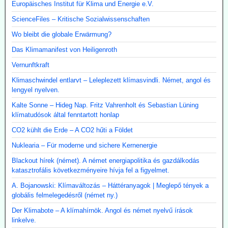
Europäisches Institut für Klima und Energie e.V.
ScienceFiles – Kritische Sozialwissenschaften
Wo bleibt die globale Erwärmung?
Das Klimamanifest von Heiligenroth
Vernunftkraft
Klimaschwindel entlarvt – Leleplezett klímasvindli. Német, angol és
lengyel nyelven.
Kalte Sonne – Hideg Nap. Fritz Vahrenholt és Sebastian Lüning
klímatudósok által fenntartott honlap
CO2 kühlt die Erde – A CO2 hűti a Földet
Nuklearia – Für moderne und sichere Kernenergie
Blackout hírek (német). A német energiapolitika és gazdálkodás
katasztrofális következményeire hívja fel a figyelmet.
A. Bojanowski: Klímaváltozás – Háttéranyagok | Meglepő tények a
globális felmelegedésről (német ny.)
Der Klimabote – A klímahírnök. Angol és német nyelvű írások
linkelve.