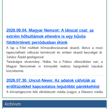
2026.08.04. Magyar Nemzet: A látszat csal: az
extrém hőhullámok ellenére is egy hűvös
földtörténeti periódusban élünk
A lap a Föld múltbeli klímaváltozásainak okairól, illetve a most
tapasztalható változás természeti és emberi okairól beszélget dr.
Juhász Árpád geológussal.
Tanulságos olvasmány. Hiába, ha a Fidesz ellenzékben van, a
Magyar Nemzetnek is könnyebb realista hangvételű írásokat
közzétennie.
2026.07.30. Uncut-News: Az adatok cáfolják az
erdőtüzekkel kapcsolatos legutóbbi pánikkeltést
A klímarögeszme felé elkötelezett média (vagyis a főáramú média
100 %-ban) a klímaváltozásban, magyarul az antropogén CO2-
kibocsátás növekedésében igyekszik megtalálni (vagy legalábbis az
olvasókkal elhitetni) az erdőtüzek okát. Így van ez az idén is, mint a
korábbi években. A gépezet figyelmen kívül hagyja úgy az emberi
Archívum
tényezőt, akár a gondatlanságot, akár a szándékos gyújtogatást,