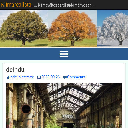
Klímarealista
... Klímaváltozásról tudományosan ...
deindu
adminisztrator
2025-09-26
Comments