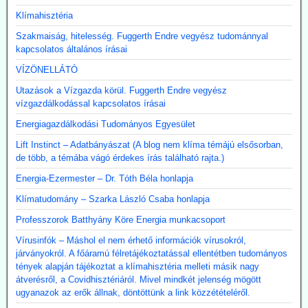
Klímahisztéria
Szakmaiság, hitelesség. Fuggerth Endre vegyész tudománnyal
kapcsolatos általános írásai
VÍZÖNELLÁTÓ
Utazások a Vízgazda körül. Fuggerth Endre vegyész
vízgazdálkodással kapcsolatos írásai
Energiagazdálkodási Tudományos Egyesület
Lift Instinct – Adatbányászat (A blog nem klíma témájú elsősorban,
de több, a témába vágó érdekes írás található rajta.)
Energia-Ezermester – Dr. Tóth Béla honlapja
Klímatudomány – Szarka László Csaba honlapja
Professzorok Batthyány Köre Energia munkacsoport
Vírusinfók – Máshol el nem érhető információk vírusokról,
járványokról. A főáramú félretájékoztatással ellentétben tudományos
tények alapján tájékoztat a klímahisztéria melleti másik nagy
átverésről, a Covidhisztériáról. Mivel mindkét jelenség mögött
ugyanazok az erők állnak, döntöttünk a link közzétételéről.