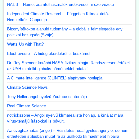
NAEB – Német áramfelhasználók érdekvédelmi szervezete
Independent Climate Research – Független Klímakutatók
Nemzetközi Csoportja
Bizonyítékokon alapuló tudomány – a globális felmelegedés egy
politikai hazugság (Svájc)
Watts Up with That?
Electroverse – A hidegrekordokról is beszámol
Dr. Roy Spencer korábbi NASA-fizikus blogja. Rendszeresen értékeli
az UAH szatellit globális hőmérséklet adatait.
A Climate Intelligence (CLINTEL) alapítvány honlapja
Climate Science News
Tony Heller angol nyelvű Youtube-csatornája
Real Climate Science
notrickszone – Angol nyelvű klímarealista honlap, a kínálat mára
vírus-témájú írásokkal is bővült.
Az üvegházhatás (angol) – Részletes, odafigyelést igénylő, de nem
érthetetlen stílusban mutat rá az uralkodó klímaelmélet hibáira