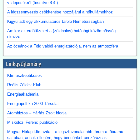
ígéretes elképzelés.
vízlépcsőkről (frissítve 8.4.)
A főváros távhőrendszerét üzemeltető Budapesti Közművek (BKM)
A légszennyezés csökkenése hozzájárul a hőhullámokhoz
több hónapig tartó tárgyalások után megbízási szerződést kötött a
BME-vel egy döntést megalapozó tanulmány közös elkészítésére a
Kigyulladt egy akkumulátoros tároló Németországban
Paksi Atomerőmű hőjének a fővárosi távfűtési rendszerbe való
eljuttatása lehetőségéről.
Amikor az erdőtüzeket a (zöldbalos) hatósági közömbösség
okozza…
Az óceánok a Föld valódi energiatárolója, nem az atmoszféra
Linkgyűjtemény
Klímaszkeptikusok
Reális Zöldek Klub
Energiaakadémia
Energiapoltika-2000 Társulat
Atombiztos – Hárfás Zsolt blogja
Miskolczi Ferenc publikációi
Magyar Hírlap klímavita – a legszínvonalasabb fórum a főáramú
sajtóban, annak ellenére, hogy bennünket cenzúráznak