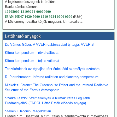
hatóságok „rendkívüli ellátási bizonytalansággal” indokolták annak a
A legkisebb összegnek is örülünk.
tüzelőanyagnak a használatát, amelynek felszámolását korábban
Bankszámlaszámunk:
megígérték.
10205000-12199224-00000000
Hogy kedvezzen a nemzetközi klímalobbinak, Japán 2050-ig
IBAN: HU47 1020 5000 1219 9224 0000 0000
(K&H)
vállalta a teljes klímasemlegességet. De ahogy a realitás
A közlemény rovatba kérjük megadni: klímarealista
bekopogtatott, azonnal ejtették a magas ívű terveket.
A japán Gazdasági, Kereskedelmi és Ipari Minisztérium (METI)
képviselői kijelentették, hogy a széntermelés bővítése azonnali
Letölthető anyagok
megoldást jelent a földgáz-megtakarításra. Mivel Japán a Hormuz
Dr. Vámos Gábor: A VVER reaktorcsalád új tagja: VVER-S
szoroson keresztül kapta olaj és földgázszállítmányait, a
történelemben először vásárolt közvetlenül az USA-ból kőolajat.
Klíma-kompendium – rövid változat
Emellett megnöveli saját kitermelését, és kacsingat az orosz
beszállításokra is.
Klíma-kompendium – teljes változat
Tesztkérdések az éghajlat iránt érdeklődő személyek számára
2026.07.22. Finance.yahoo: Kerozin a hulladék
étolajból és egyéb alternatív forrásokból - India a
R. Pierrehumbert: Infrared radiation and planetary temperature
startvonalon
Miskolczi Ferenc: The Greenhouse Effect and the Infrared Radiative
A növényi olaj- és állati zsírhulladékból nemcsak autóüzemanyagot
Structure of the Earth’s Atmosphere
lehet gyártani, hanem kerozint is. Az így nyert üzemanyag neve
Szarka László: Szemelvények a Klímakutatás Legújabb
Sustainable Aviation Fuel (fenntartható kerozin, SAF). Előállítása
Eredményeiből (ENPOL Hétfő Esték előadás anyaga)
ma 2-5-ször drágább, mint a hagyományos keroziné, de
klímavédelmi okok miatt a légitársaságok érdeklődnek az
Steven E Koonin: Megoldatlan
üzemanyag iránt.
Eredeti cím: Unsettled. A cím utalás a ‘zemberokozta klímaváltozás