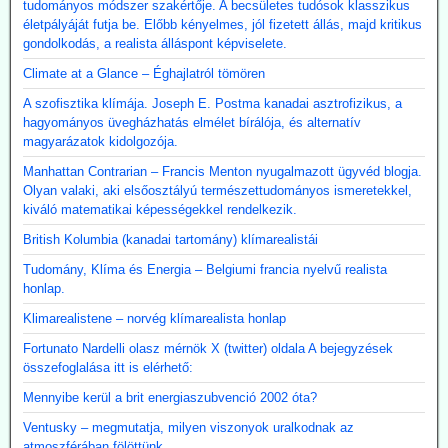
tudományos módszer szakértője. A becsületes tudósok klasszikus
életpályáját futja be. Előbb kényelmes, jól fizetett állás, majd kritikus
gondolkodás, a realista álláspont képviselete.
Climate at a Glance – Éghajlatról tömören
A szofisztika klímája. Joseph E. Postma kanadai asztrofizikus, a
hagyományos üvegházhatás elmélet bírálója, és alternatív
magyarázatok kidolgozója.
Manhattan Contrarian – Francis Menton nyugalmazott ügyvéd blogja.
Olyan valaki, aki elsőosztályú természettudományos ismeretekkel,
kiváló matematikai képességekkel rendelkezik.
British Kolumbia (kanadai tartomány) klímarealistái
Tudomány, Klíma és Energia – Belgiumi francia nyelvű realista
honlap.
Klimarealistene – norvég klímarealista honlap
Fortunato Nardelli olasz mérnök X (twitter) oldala A bejegyzések
összefoglalása itt is elérhető:
Mennyibe kerül a brit energiaszubvenció 2002 óta?
Ventusky – megmutatja, milyen viszonyok uralkodnak az
atmoszférában fölöttünk.