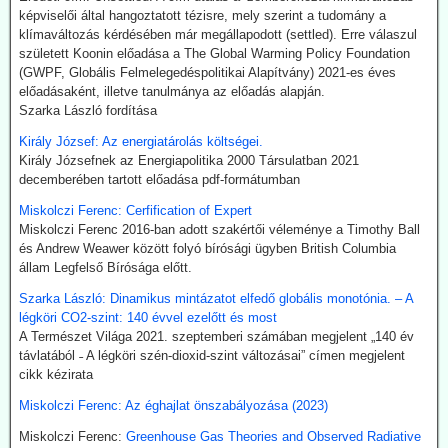
India új utat céloz meg az előállításnál. A mezőgazdasági
képviselői által hangoztatott tézisre, mely szerint a tudomány a
hulladékokból (magas CO-tartalmú) szintézisgázt lehet gyártani,
klímaváltozás kérdésében már megállapodott (settled). Erre válaszul
amit a Fischer-Tropsch eljárás szerint hidrogénnel reagáltatva
született Koonin előadása a The Global Warming Policy Foundation
folyékony szénhidrogén-keveréket, azaz benzint kapunk. A folyamat
(GWPF, Globális Felmelegedéspolitikai Alapítvány) 2021-es éves
megfelelő irányításánál a végtermék kerozin. A hidrogént -
előadásaként, illetve tanulmánya az előadás alapján.
legalábbis indiai források szerint elektrolízissel kívánják előállítani.
Szarka László fordítása
Kommentárunk: Semmi kifogásunk nincs a zöld technológiák ellen.
Problémánk avval van, ha a zöldenergiagyártás súlyos állami, értsd
Király József: Az energiatárolás költségei.
adófizetői szubvenciókból akar megélni - az idők végezetéig.
Király Józsefnek az Energiapolitika 2000 Társulatban 2021
decemberében tartott előadása pdf-formátumban
2026.07.21. Uncut-News: Ki hozta a köztudatba a
Miskolczi Ferenc: Cerfification of Expert
klíma-lezárásokat a kovid-lezárások mintájára?
Miskolczi Ferenc 2016-ban adott szakértői véleménye a Timothy Ball
Google és az egyéb MI által támogatott keresők szerint a
és Andrew Weawer között folyó bírósági ügyben British Columbia
klímavészhelyzet miatti lezárások csupáncsak összeesküvés-
állam Legfelső Bírósága előtt.
elmélet. Az igazság evvel szemben az, hogy a fogalmat egy, a
Szarka László: Dinamikus mintázatot elfedő globális monotónia. – A
WHO megbízásából dolgozó közgazdász alkotta meg 2020
légköri CO2-szint: 140 évvel ezelőtt és most
októberében. A támogatók között ott volt a Soros-alapítvány és a
A Természet Világa 2021. szeptemberi számában megjelent „140 év
világ legnagyobb vállalatait összefogó World Business Council for
távlatából ˗ A légköri szén-dioxid-szint változásai” címen megjelent
Sustainable Development. Az illető szerint a klímavészhelyzet
cikk kézirata
miatti lezárások a vörös hús fogyasztásának tilalmát, a személyes
járműhasználat korlátozását, a fosszilis tüzelőanyagok
Miskolczi Ferenc: Az éghajlat önszabályozása (2023)
kitermelésének megszüntetését és további energiaügyi
intézkedéseket jelentenének.
Miskolczi Ferenc:
Greenhouse Gas Theories and Observed Radiative