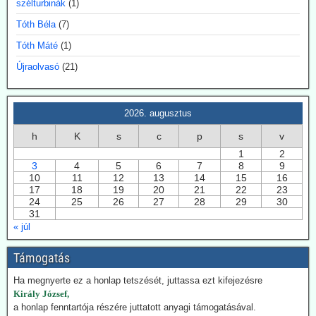
szélturbinák
(1)
hírű légkörkutatót elbocsátotta egyeteme
állásából - feltehetően a klímapánikkeltést cáfoló
Tóth Béla
(7)
eredményei miatt.
Tóth Máté
(1)
A Dániai Műszaki Egyetem (DTU) fölmondott Svensmarknak.
Újraolvasó
(21)
Svensmark neve összeforrott a kozmikus sugárzás és
felhőképződés kutatásával. Eredményei nem támogatták minden
esetben az IPCC direktívákat.
2026. augusztus
2026.07.28. EIKE: Az USA és Németország
h
K
s
c
p
s
v
fokozza a geotermiában rejlő lehetőségek
1
2
kiaknázását
3
4
5
6
7
8
9
Az USA képviselőháza törvény fogadott el a geotermikus energia
10
11
12
13
14
15
16
kiaknázásának felgyorsítására. Németországban 2024-ben
17
18
19
20
21
22
23
24
25
26
27
28
29
30
összesen 29 TWh energiát nyertek a föld mélyéből. Németország is
31
hatósági úton kívánja a kiaknázást felgyorsítani.
« júl
2026.07.22. Climatechangedispatch: Japán
Támogatás
visszakozik klímavédelmi vállalásaitól
Japán – szomszédjához, Dél-Koreához hasonlóan – újra üzembe
Ha megnyerte ez a honlap tetszését, juttassa ezt kifejezésre
helyezi azokat a szénerőműveket, amelyeket nemrég még egy
Király József,
szennyezőbb korszak maradványainak bélyegeztek. Az energiaügyi
a honlap fenntartója részére juttatott anyagi támogatásával.