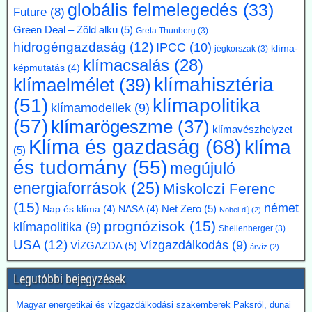
2026.07.17. Blackout News: A német RWE
globális felmelegedés
(33)
Future
(8)
vezérigazgatója a német - az uniós vállalásoknál
Green Deal – Zöld alku
(5)
Greta Thunberg
(3)
5 évvel előbbre hozott - klímacélok eltörlését kéri
hidrogéngazdaság
(12)
IPCC
(10)
klíma-
jégkorszak
(3)
Markus Krebber, az RWE vezérigazgatója azt követeli, hogy
klímacsalás
(28)
hosszabbítsák meg a német klímacélok elérése határidejét, és a
képmutatás
(4)
klímasemlegességet 2045-ről 2050-re halasszák el. Úgy véli, hogy a
klímahisztéria
klímaelmélet
(39)
korábbi, az EU 2050-es célévétől eltérő német „különút” gazdasági
klímapolitika
(51)
szempontból káros és klímapolitikai szempontból hatástalan.
klímamodellek
(9)
Vassiliadis, szakszervezeti vezetője támogatja a kezdeményezést,
(57)
klímarögeszme
(37)
klímavészhelyzet
mivel a magas energiaköltségek, a gyenge konjunktúra és a rövid
Klíma és gazdaság
(68)
klíma
beruházási határidők elsősorban az energiaintenzív vállalkozásokat
(5)
terhelik. A törvényes cél azonban továbbra is érvényben marad,
és tudomány
(55)
megújuló
amíg a Bundestag nem módosítja az éghajlatvédelmi törvényt.
Kommentárunk: Az öt év halasztás kb. annyit jelent, mint
energiaforrások
(25)
Miskolczi Ferenc
fuldoklónak a szalmaszál. És evvel a két idézett vezető is tisztában
(15)
német
Net Zero
(5)
Nap és klíma
(4)
NASA
(4)
van.
Nobel-díj
(2)
prognózisok
(15)
klímapolitika
(9)
Shellenberger
(3)
2026.07.17. Műszaki Magazin: A BME kutatói
USA
(12)
Vízgazdálkodás
(9)
VÍZGAZDA
(5)
árvíz
(2)
segítenek kideríteni, hogyan lehetne Budapestre
vinni a paksi hőt
Legutóbbi bejegyzések
Az atomerőmű hulladékhőjének a fővárosi távfűtésben történő
hasznosítása gazdasági és környezetvédelmi szempontból is
Magyar energetikai és vízgazdálkodási szakemberek Paksról, dunai