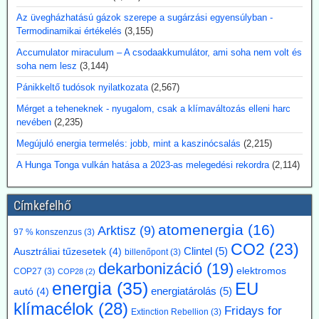
döntő fontosságúak az engedélyezés, az üzemanyag-ellátás, a
Az üvegházhatású gázok szerepe a sugárzási egyensúlyban -
biztonsági tanúsítványok és a megbízható, folyamatos
Termodinamikai értékelés
(3,155)
üzemeltetés.
Kommentárunk: Véleményünk szerint az utalás a 3D-nyomtatóra
Accumulator miraculum – A csodaakkumulátor, ami soha nem volt és
egy figyelemfölkeltő reklámfogás - egy reaktor igényesebb annál,
soha nem lesz
(3,144)
hogy a 3D-nyomtatóra bízzuk megépítését.
Pánikkeltő tudósok nyilatkozata
(2,567)
2026.07.17. Blackout News: Argentína
Mérget a teheneknek - nyugalom, csak a klímaváltozás elleni harc
magánbefektetői finanszírozással kíván
nevében
(2,235)
atomerőművet létesíteni
Megújuló energia termelés: jobb, mint a kaszinócsalás
(2,215)
Argentína az Atucha-i atomerőmű-telepen egy új, körülbelül 300
A Hunga Tonga vulkán hatása a 2023-as melegedési rekordra
(2,114)
megawatt teljesítményű atomreaktort kíván építeni. A projektet
teljes egészében magánforrásokból finanszírozzák, és a beruházás
összege várhatóan eléri az 1,2 milliárd amerikai dollárt. Luis Caputo
Címkefelhő
gazdasági miniszter július elején mutatta be a terveket a projekt
fejlesztőjével, a Meitner Energy vállalattal közösen. A vállalat az
atomenergia
(16)
Arktisz
(9)
97 % konszenzus
(3)
ACR-300 nevű argentin reaktortervet kívánja elsőként kereskedelmi
CO2
(23)
Clintel
(5)
célokra megvalósítani.
Ausztráliai tűzesetek
(4)
billenőpont
(3)
Kommentárunk: Ezek szerint Argentínáról nemcsak pénzügy
dekarbonizáció
(19)
elektromos
COP27
(3)
COP28
(2)
válságok említése során hallhatunk, hanem nukleáris technológiánál
energia
(35)
EU
energiatárolás
(5)
autó
(4)
is. A 300 MW Paks II teljesítményének kb. egyhetede.
klímacélok
(28)
Fridays for
Extinction Rebellion
(3)