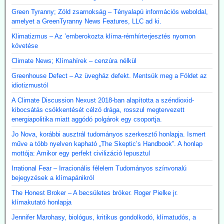
Green Tyranny; Zöld zsarnokság – Tényalapú információs weboldal,
amelyet a GreenTyranny News Features, LLC ad ki.
Klimatizmus – Az ’emberokozta klíma-rémhírterjesztés nyomon
követése
Climate News; Klímahírek – cenzúra nélkül
Greenhouse Defect – Az üvegház defekt. Mentsük meg a Földet az
idiotizmustól
A Climate Discussion Nexust 2018-ban alapította a széndioxid-
kibocsátás csökkentését célzó drága, rosszul megtervezett
energiapolitika miatt aggódó polgárok egy csoportja.
Jo Nova, korábbi ausztrál tudományos szerkesztő honlapja. Ismert
műve a több nyelven kapható „The Skeptic’s Handbook”. A honlap
mottója: Amikor egy perfekt civilizáció lepusztul
Irrational Fear – Irracionális félelem Tudományos színvonalú
bejegyzések a klímapánikról
The Honest Broker – A becsületes bróker. Roger Pielke jr.
klímakutató honlapja
Jennifer Marohasy, biológus, kritikus gondolkodó, klímatudós, a