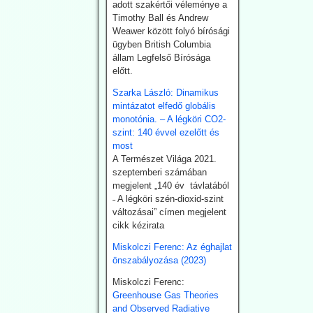
adott szakértői véleménye a
törvény fogadott el a
Timothy Ball és Andrew
geotermikus energia
Weawer között folyó bírósági
kiaknázásának
ügyben British Columbia
felgyorsítására.
állam Legfelső Bírósága
Németországban 2024-ben
előtt.
összesen 29 TWh energiát
nyertek a föld mélyéből.
Szarka László: Dinamikus
Németország is hatósági
mintázatot elfedő globális
úton kívánja a kiaknázást
monotónia. – A légköri CO2-
felgyorsítani.
szint: 140 évvel ezelőtt és
most
2026.07.22.
A Természet Világa 2021.
szeptemberi számában
Climatechangedisp
megjelent „140 év távlatából
atch: Japán
˗ A légköri szén-dioxid-szint
visszakozik
változásai” címen megjelent
cikk kézirata
klímavédelmi
vállalásaitól
Miskolczi Ferenc: Az éghajlat
Japán – szomszédjához,
önszabályozása (2023)
Dél-Koreához hasonlóan –
Miskolczi Ferenc:
újra üzembe helyezi
Greenhouse Gas Theories
azokat a szénerőműveket,
and Observed Radiative
amelyeket nemrég még