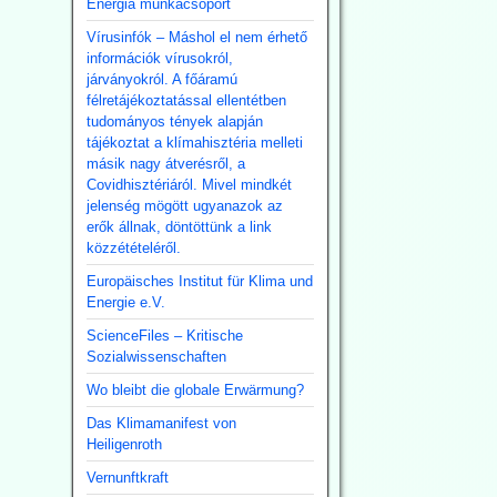
Energia munkacsoport
Vírusinfók – Máshol el nem érhető
információk vírusokról,
járványokról. A főáramú
félretájékoztatással ellentétben
tudományos tények alapján
tájékoztat a klímahisztéria melleti
másik nagy átverésről, a
Covidhisztériáról. Mivel mindkét
jelenség mögött ugyanazok az
erők állnak, döntöttünk a link
közzétételéről.
Europäisches Institut für Klima und
Energie e.V.
ScienceFiles – Kritische
Sozialwissenschaften
Wo bleibt die globale Erwärmung?
Das Klimamanifest von
Heiligenroth
Vernunftkraft