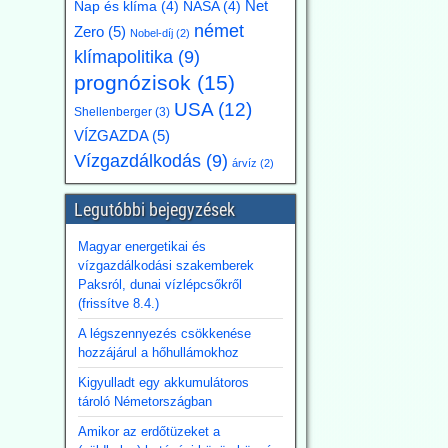
Net
Nap és klíma
(4)
NASA
(4)
német
Zero
(5)
Nobel-díj
(2)
klímapolitika
(9)
prognózisok
(15)
USA
(12)
Shellenberger
(3)
VÍZGAZDA
(5)
Vízgazdálkodás
(9)
árvíz
(2)
Legutóbbi bejegyzések
Magyar energetikai és
vízgazdálkodási szakemberek
Paksról, dunai vízlépcsőkről
(frissítve 8.4.)
A légszennyezés csökkenése
hozzájárul a hőhullámokhoz
Kigyulladt egy akkumulátoros
tároló Németországban
Amikor az erdőtüzeket a