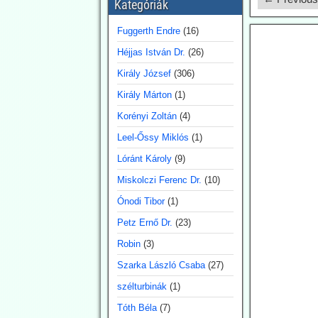
Kategóriák
írásokat közzétennie.
Fuggerth Endre
(16)
2026.07.30. Uncut-
Héjjas István Dr.
(26)
News: Az adatok
cáfolják az
Király József
(306)
erdőtüzekkel
Király Márton
(1)
kapcsolatos
Korényi Zoltán
(4)
legutóbbi
Leel-Őssy Miklós
(1)
pánikkeltést
Lóránt Károly
(9)
A klímarögeszme felé
elkötelezett média (vagyis
Miskolczi Ferenc Dr.
(10)
a főáramú média 100 %-
Ónodi Tibor
(1)
ban) a klímaváltozásban,
magyarul az antropogén
Petz Ernő Dr.
(23)
CO2-kibocsátás
növekedésében igyekszik
Robin
(3)
megtalálni (vagy legalábbis
Szarka László Csaba
(27)
az olvasókkal elhitetni) az
erdőtüzek okát. Így van ez
szélturbinák
(1)
az idén is, mint a korábbi
Tóth Béla
(7)
években. A gépezet