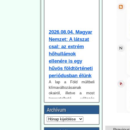
2026.08.04. Magyar
Nemzet: A látszat
csal: az extrém
hőhullámok
ellenére is egy
hűvös földtörténeti
periódusban élünk
A lap a Föld múltbeli
klímaváltozásainak
okairól, illetve a most
tapasztalható változás
természeti és emberi
okairól beszélget dr.
Juhász Árpád geológussal.
Tanulságos olvasmány.
Archívum
Hiába, ha a Fidesz
ellenzékben van, a Magyar
Nemzetnek is könnyebb
realista hangvételű
← Previous