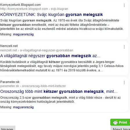
 Image
Next Im