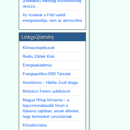
(zöldbalos) hatósági közömbösség
okozza…
Az óceánok a Föld valódi
energiatárolója, nem az atmoszféra
Linkgyűjtemény
Klímaszkeptikusok
Reális Zöldek Klub
Energiaakadémia
Energiapoltika-2000 Társulat
Atombiztos – Hárfás Zsolt blogja
Miskolczi Ferenc publikációi
Magyar Hírlap klímavita – a
legszínvonalasabb fórum a
főáramú sajtóban, annak ellenére,
hogy bennünket cenzúráznak
Klímahisztéria