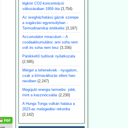
légköri CO2-koncentráció
változásában 1959 óta
(3,754)
Az üvegházhatású gázok szerepe
a sugárzási egyensúlyban -
Termodinamikai értékelés
(3,197)
Accumulator miraculum – A
csodaakkumulátor, ami soha nem
volt és soha nem lesz
(3,156)
Pánikkeltő tudósok nyilatkozata
(2,585)
Mérget a teheneknek - nyugalom,
csak a klímaváltozás elleni harc
nevében
(2,247)
Megújuló energia termelés: jobb,
mint a kaszinócsalás
(2,230)
A Hunga Tonga vulkán hatása a
2023-as melegedési rekordra
(2,142)
age →