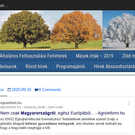
n ...
Általános Felhasználási Feltételek
Mások írták – 2019
Zöld m
deósarok
Rövid hírek
Programajánló
Hírek Abszurdisztánb
tor
2025-09-10
0 Comments