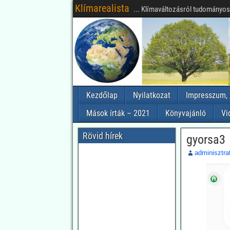
Klímarealista
... Klímaváltozásról tudományosa
Kezdőlap
Nyilatkozat
Impresszum, 
Mások írták – 2021
Könyvajánló
Vi
Rövid hírek
gyorsa3
adminisztra