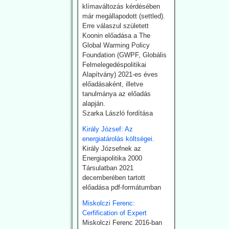
klímaváltozás kérdésében
miatt.
már megállapodott (settled).
A Dániai Műszaki Egyetem
Erre válaszul született
(DTU) fölmondott
Koonin előadása a The
Svensmarknak.
Global Warming Policy
Svensmark neve
Foundation (GWPF, Globális
összeforrott a kozmikus
Felmelegedéspolitikai
sugárzás és
Alapítvány) 2021-es éves
felhőképződés
előadásaként, illetve
kutatásával. Eredményei
tanulmánya az előadás
nem támogatták minden
alapján.
esetben az IPCC
Szarka László fordítása
direktívákat.
Király József: Az
2026.07.28. EIKE:
energiatárolás költségei.
Király Józsefnek az
Az USA és
Energiapolitika 2000
Németország
Társulatban 2021
fokozza a
decemberében tartott
előadása pdf-formátumban
geotermiában rejlő
lehetőségek
Miskolczi Ferenc:
Cerfification of Expert
kiaknázását
Miskolczi Ferenc 2016-ban
Az USA képviselőháza