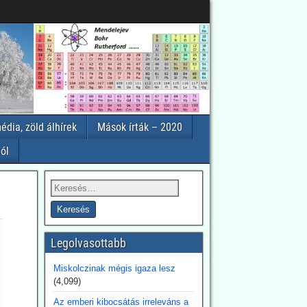
édia, zöld álhírek
Mások írták – 2020
ól
Legolvasottabb
Miskolczinak mégis igaza lesz
(4,099)
Az emberi kibocsátás irreleváns a