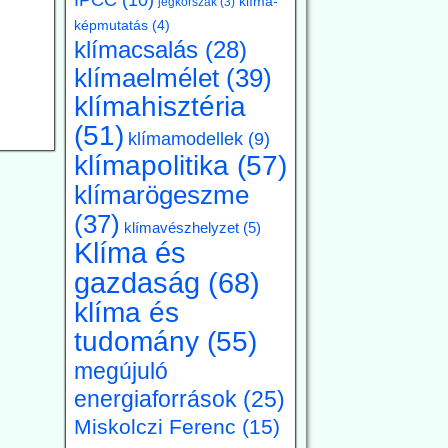
klíma-
jégkorszak
(3)
képmutatás
(4)
klímacsalás
(28)
klímaelmélet
(39)
klímahisztéria
(51)
klímamodellek
(9)
klímapolitika
(57)
klímarögeszme
(37)
klímavészhelyzet
(5)
Klíma és
gazdaság
(68)
klíma és
tudomány
(55)
megújuló
energiaforrások
(25)
Miskolczi Ferenc
(15)