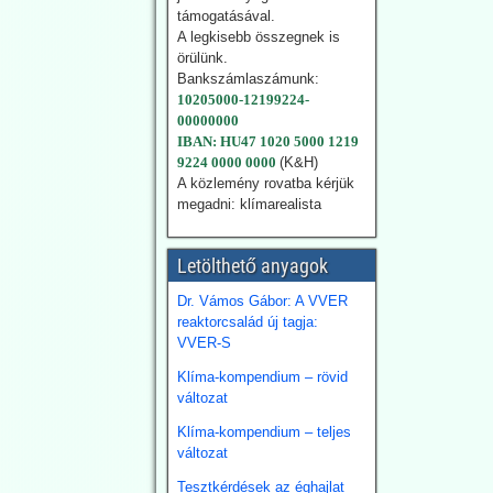
Blackout News: A
támogatásával.
feneketlen hordó
A legkisebb összegnek is
neve
örülünk.
Bankszámlaszámunk:
karbonsemlegessé
10205000-12199224-
g -
00000000
Németországban is
IBAN: HU47 1020 5000 1219
9224 0000 0000
(K&H)
Németország az
A közlemény rovatba kérjük
energiafordulat
megadni: klímarealista
finanszírozására 2026-ra
23,7 milliárd eurót irányoz
elő. Emellett Németország
Letölthető anyagok
évi 10 milliárd eurós
nagyságrendben
Dr. Vámos Gábor: A VVER
finanszíroz nemzetközi
reaktorcsalád új tagja:
klímaprojekteket.
VVER-S
2026.07.28.
Klíma-kompendium – rövid
változat
Blackout News:
Szardínia:
Klíma-kompendium – teljes
változat
Lángokban állnak a
szolárpanelek
Tesztkérdések az éghajlat