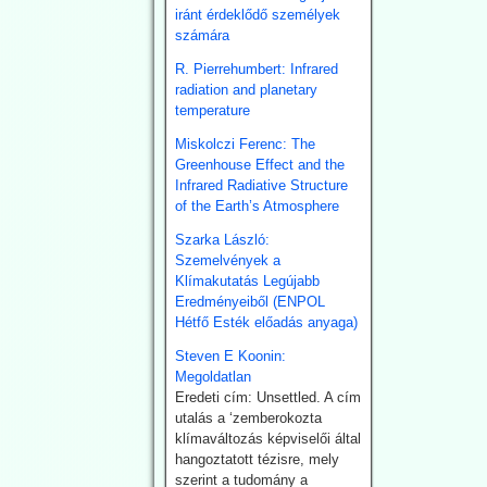
iránt érdeklődő személyek
Július 18-án súlyos
számára
tűzvész tört ki egy
magántulajdonú
R. Pierrehumbert: Infrared
napenergia-parkban Ottana
radiation and planetary
ipari övezetében,
temperature
Szardínián. A tűz során
nyilvánvalóan több ezer
Miskolczi Ferenc: The
napelem lángokban állt. A
Greenhouse Effect and the
tűz már az előző nap
Infrared Radiative Structure
Noragugume közelében
of the Earth’s Atmosphere
keletkezett.
Szarka László:
Szemelvények a
2026.07.28. EIKE:
Klímakutatás Legújabb
Henrik Svensmark
Eredményeiből (ENPOL
nemzetközi hírű
Hétfő Esték előadás anyaga)
légkörkutatót
Steven E Koonin:
elbocsátotta
Megoldatlan
Eredeti cím: Unsettled. A cím
egyeteme állásából
utalás a ‘zemberokozta
- feltehetően a
klímaváltozás képviselői által
klímapánikkeltést
hangoztatott tézisre, mely
szerint a tudomány a
cáfoló eredményei