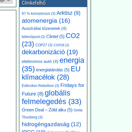
Címkefelhő
Arktisz
(9)
97 % konszenzus
(3)
atomenergia
(16)
Ausztráliai tűzesetek
(4)
CO2
Clintel
(5)
billenőpont
(3)
(23)
COP27
(3)
COP28
(2)
dekarbonizáció
(19)
energia
elektromos autó
(4)
(35)
EU
energiatárolás
(5)
klímacélok
(28)
Fridays for
Extinction Rebellion
(3)
globális
Future
(8)
felmelegedés
(33)
Green Deal – Zöld alku
(5)
Greta
Thunberg
(3)
hidrogéngazdaság
(12)
IPCC
(10)