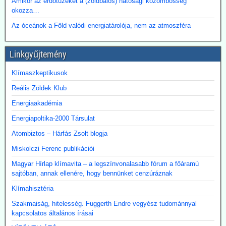
Amikor az erdőtüzeket a (zöldbalos) hatósági közömbösség
okozza…
Az óceánok a Föld valódi energiatárolója, nem az atmoszféra
Linkgyűjtemény
Klímaszkeptikusok
Reális Zöldek Klub
Energiaakadémia
Energiapoltika-2000 Társulat
Atombiztos – Hárfás Zsolt blogja
Miskolczi Ferenc publikációi
Magyar Hírlap klímavita – a legszínvonalasabb fórum a főáramú
sajtóban, annak ellenére, hogy bennünket cenzúráznak
Klímahisztéria
Szakmaiság, hitelesség. Fuggerth Endre vegyész tudománnyal
kapcsolatos általános írásai