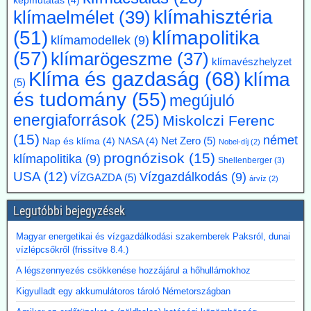
képmutatás
(4)
beruházási határidők elsősorban az energiaintenzív vállalkozásokat
klímahisztéria
klímaelmélet
(39)
terhelik. A törvényes cél azonban továbbra is érvényben marad,
amíg a Bundestag nem módosítja az éghajlatvédelmi törvényt.
klímapolitika
(51)
klímamodellek
(9)
Kommentárunk: Az öt év halasztás kb. annyit jelent, mint
(57)
klímarögeszme
(37)
fuldoklónak a szalmaszál. És evvel a két idézett vezető is tisztában
klímavészhelyzet
van.
Klíma és gazdaság
(68)
klíma
(5)
és tudomány
(55)
2026.07.17. Műszaki Magazin: A BME kutatói
megújuló
segítenek kideríteni, hogyan lehetne Budapestre
energiaforrások
(25)
Miskolczi Ferenc
vinni a paksi hőt
(15)
német
Net Zero
(5)
Nap és klíma
(4)
NASA
(4)
Nobel-díj
(2)
Az atomerőmű hulladékhőjének a fővárosi távfűtésben történő
prognózisok
(15)
klímapolitika
(9)
hasznosítása gazdasági és környezetvédelmi szempontból is
Shellenberger
(3)
ígéretes elképzelés.
USA
(12)
Vízgazdálkodás
(9)
VÍZGAZDA
(5)
árvíz
(2)
A főváros távhőrendszerét üzemeltető Budapesti Közművek (BKM)
több hónapig tartó tárgyalások után megbízási szerződést kötött a
Legutóbbi bejegyzések
BME-vel egy döntést megalapozó tanulmány közös elkészítésére a
Paksi Atomerőmű hőjének a fővárosi távfűtési rendszerbe való
Magyar energetikai és vízgazdálkodási szakemberek Paksról, dunai
eljuttatása lehetőségéről.
vízlépcsőkről (frissítve 8.4.)
A légszennyezés csökkenése hozzájárul a hőhullámokhoz
Kigyulladt egy akkumulátoros tároló Németországban