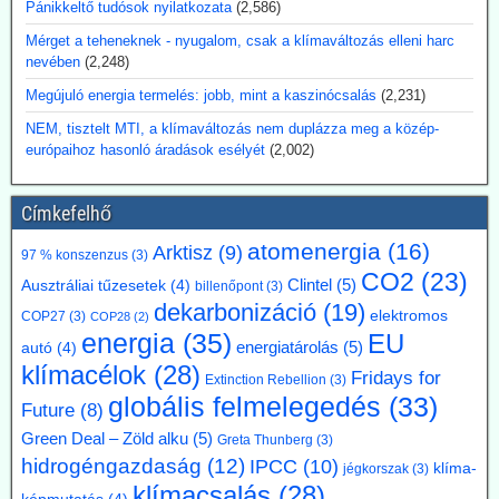
Pánikkeltő tudósok nyilatkozata
(2,586)
Argentína az Atucha-i atomerőmű-telepen egy új, körülbelül 300
Mérget a teheneknek - nyugalom, csak a klímaváltozás elleni harc
megawatt teljesítményű atomreaktort kíván építeni. A projektet
nevében
(2,248)
teljes egészében magánforrásokból finanszírozzák, és a beruházás
összege várhatóan eléri az 1,2 milliárd amerikai dollárt. Luis Caputo
Megújuló energia termelés: jobb, mint a kaszinócsalás
(2,231)
gazdasági miniszter július elején mutatta be a terveket a projekt
fejlesztőjével, a Meitner Energy vállalattal közösen. A vállalat az
NEM, tisztelt MTI, a klímaváltozás nem duplázza meg a közép-
ACR-300 nevű argentin reaktortervet kívánja elsőként kereskedelmi
európaihoz hasonló áradások esélyét
(2,002)
célokra megvalósítani.
Kommentárunk: Ezek szerint Argentínáról nemcsak pénzügy
Címkefelhő
válságok említése során hallhatunk, hanem nukleáris technológiánál
is. A 300 MW Paks II teljesítményének kb. egyhetede.
atomenergia
(16)
Arktisz
(9)
97 % konszenzus
(3)
2026.07.17. Blackout News: A német RWE
CO2
(23)
Clintel
(5)
Ausztráliai tűzesetek
(4)
billenőpont
(3)
vezérigazgatója a német - az uniós vállalásoknál
dekarbonizáció
(19)
elektromos
COP27
(3)
COP28
(2)
5 évvel előbbre hozott - klímacélok eltörlését kéri
energia
(35)
EU
energiatárolás
(5)
autó
(4)
Markus Krebber, az RWE vezérigazgatója azt követeli, hogy
klímacélok
(28)
Fridays for
hosszabbítsák meg a német klímacélok elérése határidejét, és a
Extinction Rebellion
(3)
klímasemlegességet 2045-ről 2050-re halasszák el. Úgy véli, hogy a
globális felmelegedés
(33)
Future
(8)
korábbi, az EU 2050-es célévétől eltérő német „különút” gazdasági
Green Deal – Zöld alku
(5)
Greta Thunberg
(3)
szempontból káros és klímapolitikai szempontból hatástalan.
Vassiliadis, szakszervezeti vezetője támogatja a kezdeményezést,
hidrogéngazdaság
(12)
IPCC
(10)
klíma-
jégkorszak
(3)
mivel a magas energiaköltségek, a gyenge konjunktúra és a rövid
klímacsalás
(28)