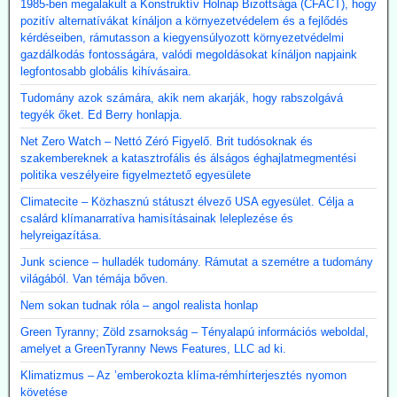
1985-ben megalakult a Konstruktív Holnap Bizottsága (CFACT), hogy
pozitív alternatívákat kínáljon a környezetvédelem és a fejlődés
kérdéseiben, rámutasson a kiegyensúlyozott környezetvédelmi
gazdálkodás fontosságára, valódi megoldásokat kínáljon napjaink
legfontosabb globális kihívásaira.
Tudomány azok számára, akik nem akarják, hogy rabszolgává
tegyék őket. Ed Berry honlapja.
Net Zero Watch – Nettó Zéró Figyelő. Brit tudósoknak és
szakembereknek a katasztrofális és álságos éghajlatmegmentési
politika veszélyeire figyelmeztető egyesülete
Climatecite – Közhasznú státuszt élvező USA egyesület. Célja a
csalárd klímanarratíva hamisításainak leleplezése és
helyreigazítása.
Junk science – hulladék tudomány. Rámutat a szemétre a tudomány
világából. Van témája bőven.
Nem sokan tudnak róla – angol realista honlap
Green Tyranny; Zöld zsarnokság – Tényalapú információs weboldal,
amelyet a GreenTyranny News Features, LLC ad ki.
Klimatizmus – Az ’emberokozta klíma-rémhírterjesztés nyomon
követése