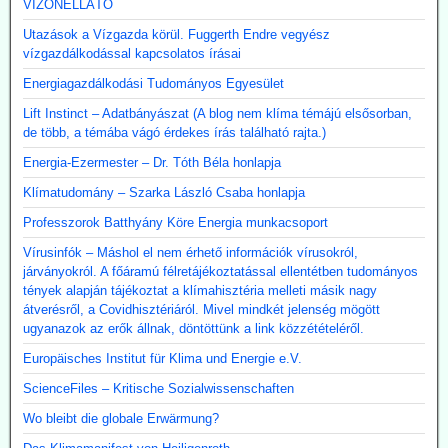
VÍZÖNELLÁTÓ
Utazások a Vízgazda körül. Fuggerth Endre vegyész
vízgazdálkodással kapcsolatos írásai
Energiagazdálkodási Tudományos Egyesület
Lift Instinct – Adatbányászat (A blog nem klíma témájú elsősorban,
de több, a témába vágó érdekes írás található rajta.)
Energia-Ezermester – Dr. Tóth Béla honlapja
Klímatudomány – Szarka László Csaba honlapja
Professzorok Batthyány Köre Energia munkacsoport
Vírusinfók – Máshol el nem érhető információk vírusokról,
járványokról. A főáramú félretájékoztatással ellentétben tudományos
tények alapján tájékoztat a klímahisztéria melleti másik nagy
átverésről, a Covidhisztériáról. Mivel mindkét jelenség mögött
ugyanazok az erők állnak, döntöttünk a link közzétételéről.
Europäisches Institut für Klima und Energie e.V.
ScienceFiles – Kritische Sozialwissenschaften
Wo bleibt die globale Erwärmung?