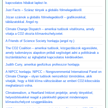
kapcsolatos hibákat laplezi le.
Just Facts – Száraz tények a globális fölmelegedésről.
Józan számok a globális fölmelegedésről – grafikonokkal,
táblázatokkal. Angol ny.
Climate Change Dispatch – amerikai tudósok vitafóruma, amely
vitatja a CO2 okozta klímavészhelyzetet.
A Friends of Science Society honlapja (angol ny.)
The CO2 Coalition – amerikai tudósok, közgazdászok egyesülete,
amely tudományos alapokon próbál segítséget adni a politikának a
tisztánlátáshoz az éghajlattal kapcsolatos kérdésekben.
Judith Curry, amerikai geofizikus professzor honlapja
A NIPCC honlapja. NIPCC – Nongovernmental International Panel on
Climate Change – olyan tudósok nemzetközi tömörülése, akik
vitatják, hogy a földi klíma változásában az emberi CO2-kibocsátás
meghatározó volna.
Climaterealism, a Heartland Intézet projektje, amely tényekkel,
helyesbítésekkel reagál a pánikkeltő gépezet mindennapos
klímavészhelyzet szuggerálására.