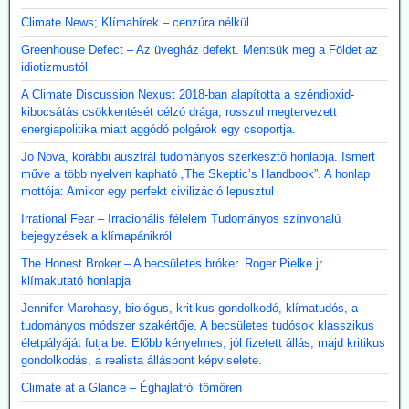
Climate News; Klímahírek – cenzúra nélkül
Greenhouse Defect – Az üvegház defekt. Mentsük meg a Földet az
idiotizmustól
A Climate Discussion Nexust 2018-ban alapította a széndioxid-
kibocsátás csökkentését célzó drága, rosszul megtervezett
energiapolitika miatt aggódó polgárok egy csoportja.
Jo Nova, korábbi ausztrál tudományos szerkesztő honlapja. Ismert
műve a több nyelven kapható „The Skeptic’s Handbook”. A honlap
mottója: Amikor egy perfekt civilizáció lepusztul
Irrational Fear – Irracionális félelem Tudományos színvonalú
bejegyzések a klímapánikról
The Honest Broker – A becsületes bróker. Roger Pielke jr.
klímakutató honlapja
Jennifer Marohasy, biológus, kritikus gondolkodó, klímatudós, a
tudományos módszer szakértője. A becsületes tudósok klasszikus
életpályáját futja be. Előbb kényelmes, jól fizetett állás, majd kritikus
gondolkodás, a realista álláspont képviselete.
Climate at a Glance – Éghajlatról tömören