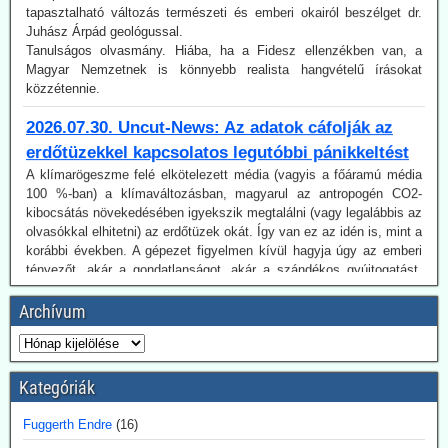
Juhász Árpád geológussal.
Tanulságos olvasmány. Hiába, ha a Fidesz ellenzékben van, a
Magyar Nemzetnek is könnyebb realista hangvételű írásokat
közzétennie.
2026.07.30. Uncut-News: Az adatok cáfolják az
erdőtüzekkel kapcsolatos legutóbbi pánikkeltést
A klímarögeszme felé elkötelezett média (vagyis a főáramú média
100 %-ban) a klímaváltozásban, magyarul az antropogén CO2-
kibocsátás növekedésében igyekszik megtalálni (vagy legalábbis az
olvasókkal elhitetni) az erdőtüzek okát. Így van ez az idén is, mint a
korábbi években. A gépezet figyelmen kívül hagyja úgy az emberi
tényezőt, akár a gondatlanságot, akár a szándékos gyújtogatást,
mint a hatósági ideológiavezérelt hozzáállást, amit több
bejegyzésünkben tematizáltunk. De még így is van egy probléma:
Az idén jóval alacsonyabb a tűzesetek száma világszerte, mint a
Archívum
regisztrálás 2003-as kezdete óta.
Ugyancsak az uncut-news számol be róla, Franciaországban idén
július 6-a óta 162 embert vettek őrizetbe szándékos tűzgyújtás
gyanújával.
Kategóriák
2026.07.28. Blackout News: A feneketlen hordó
Fuggerth Endre
(16)
neve karbonsemlegesség - Németországban is