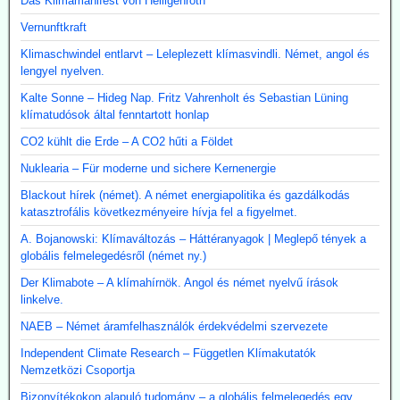
Das Klimamanifest von Heiligenroth
Vernunftkraft
Klimaschwindel entlarvt – Leleplezett klímasvindli. Német, angol és
lengyel nyelven.
Kalte Sonne – Hideg Nap. Fritz Vahrenholt és Sebastian Lüning
klímatudósok által fenntartott honlap
CO2 kühlt die Erde – A CO2 hűti a Földet
Nuklearia – Für moderne und sichere Kernenergie
Blackout hírek (német). A német energiapolitika és gazdálkodás
katasztrofális következményeire hívja fel a figyelmet.
A. Bojanowski: Klímaváltozás – Háttéranyagok | Meglepő tények a
globális felmelegedésről (német ny.)
Der Klimabote – A klímahírnök. Angol és német nyelvű írások
linkelve.
NAEB – Német áramfelhasználók érdekvédelmi szervezete
Independent Climate Research – Független Klímakutatók
Nemzetközi Csoportja
Bizonyítékokon alapuló tudomány – a globális felmelegedés egy