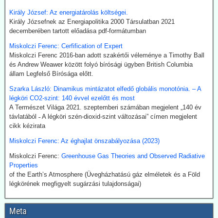
klíma-lezárásokat a kovid-lezárások mintájára?
Király József: Az energiatárolás költségei.
Google és az egyéb MI által támogatott keresők szerint a
Király Józsefnek az Energiapolitika 2000 Társulatban 2021
klímavészhelyzet miatti lezárások csupáncsak összeesküvés-
decemberében tartott előadása pdf-formátumban
elmélet. Az igazság evvel szemben az, hogy a fogalmat egy, a
Miskolczi Ferenc: Cerfification of Expert
WHO megbízásából dolgozó közgazdász alkotta meg 2020
Miskolczi Ferenc 2016-ban adott szakértői véleménye a Timothy Ball
októberében. A támogatók között ott volt a Soros-alapítvány és a
és Andrew Weawer között folyó bírósági ügyben British Columbia
világ legnagyobb vállalatait összefogó World Business Council for
állam Legfelső Bírósága előtt.
Sustainable Development. Az illető szerint a klímavészhelyzet
miatti lezárások a vörös hús fogyasztásának tilalmát, a személyes
Szarka László: Dinamikus mintázatot elfedő globális monotónia. – A
járműhasználat korlátozását, a fosszilis tüzelőanyagok
légköri CO2-szint: 140 évvel ezelőtt és most
kitermelésének megszüntetését és további energiaügyi
A Természet Világa 2021. szeptemberi számában megjelent „140 év
intézkedéseket jelentenének.
távlatából ˗ A légköri szén-dioxid-szint változásai” címen megjelent
Hogy erre (egyelőre legalább is) nem került sor, az az ún.
cikk kézirata
összeesküvés-elmélet terjesztőknek, azaz az információk
Miskolczi Ferenc: Az éghajlat önszabályozása (2023)
kompromisszum nélkül terjesztőinek köszönhető.
Miskolczi Ferenc:
Greenhouse Gas Theories and Observed Radiative
2026.07.21. The Sociable: Nemzetközi támogatás
Properties
a moduláris atomerőművek elterjesztésére
of the Earth’s Atmosphere (Üvegházhatású gáz elméletek és a Föld
Az Egyesült Államok, Japán és Dél-Korea fel kívánják gyorsítani a
légkörének megfigyelt sugárzási tulajdonságai)
kis moduláris atomreaktorok bevezetését az Indiai-óceáni
térségben. Hivatalosan az „energiabiztonságról” és a „tiszta
Meta
technológiáról” van szó. Valójában azonban itt alakul ki a digitális