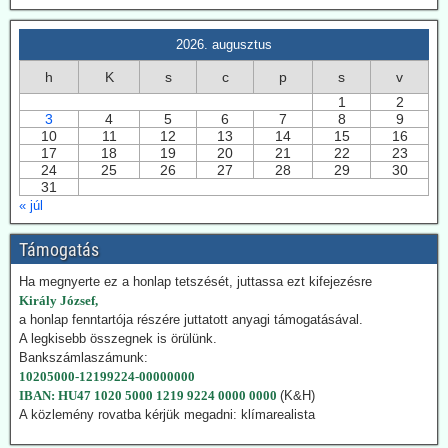
fokozza a geotermiában rejlő lehetőségek
kiaknázását
2026. augusztus
Az USA képviselőháza törvény fogadott el a geotermikus energia
kiaknázásának felgyorsítására. Németországban 2024-ben
h
K
s
c
p
s
v
összesen 29 TWh energiát nyertek a föld mélyéből. Németország is
1
2
hatósági úton kívánja a kiaknázást felgyorsítani.
3
4
5
6
7
8
9
10
11
12
13
14
15
16
2026.07.22. Climatechangedispatch: Japán
17
18
19
20
21
22
23
visszakozik klímavédelmi vállalásaitól
24
25
26
27
28
29
30
31
Japán – szomszédjához, Dél-Koreához hasonlóan – újra üzembe
« júl
helyezi azokat a szénerőműveket, amelyeket nemrég még egy
szennyezőbb korszak maradványainak bélyegeztek. Az energiaügyi
Támogatás
hatóságok „rendkívüli ellátási bizonytalansággal” indokolták annak a
tüzelőanyagnak a használatát, amelynek felszámolását korábban
Ha megnyerte ez a honlap tetszését, juttassa ezt kifejezésre
megígérték.
Király József,
Hogy kedvezzen a nemzetközi klímalobbinak, Japán 2050-ig
a honlap fenntartója részére juttatott anyagi támogatásával.
vállalta a teljes klímasemlegességet. De ahogy a realitás
A legkisebb összegnek is örülünk.
bekopogtatott, azonnal ejtették a magas ívű terveket.
Bankszámlaszámunk:
A japán Gazdasági, Kereskedelmi és Ipari Minisztérium (METI)
10205000-12199224-00000000
képviselői kijelentették, hogy a széntermelés bővítése azonnali
IBAN: HU47 1020 5000 1219 9224 0000 0000
(K&H)
megoldást jelent a földgáz-megtakarításra. Mivel Japán a Hormuz
A közlemény rovatba kérjük megadni: klímarealista
szoroson keresztül kapta olaj és földgázszállítmányait, a
történelemben először vásárolt közvetlenül az USA-ból kőolajat.