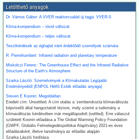
Emellett megnöveli saját kitermelését, és kacsingat az orosz
Letölthető anyagok
beszállításokra is.
Dr. Vámos Gábor: A VVER reaktorcsalád új tagja: VVER-S
2026.07.22. Finance.yahoo: Kerozin a hulladék
Klíma-kompendium – rövid változat
étolajból és egyéb alternatív forrásokból - India a
startvonalon
Klíma-kompendium – teljes változat
A növényi olaj- és állati zsírhulladékból nemcsak autóüzemanyagot
Tesztkérdések az éghajlat iránt érdeklődő személyek számára
lehet gyártani, hanem kerozint is. Az így nyert üzemanyag neve
Sustainable Aviation Fuel (fenntartható kerozin, SAF). Előállítása
R. Pierrehumbert: Infrared radiation and planetary temperature
ma 2-5-ször drágább, mint a hagyományos keroziné, de
Miskolczi Ferenc: The Greenhouse Effect and the Infrared Radiative
klímavédelmi okok miatt a légitársaságok érdeklődnek az
Structure of the Earth’s Atmosphere
üzemanyag iránt.
India új utat céloz meg az előállításnál. A mezőgazdasági
Szarka László: Szemelvények a Klímakutatás Legújabb
hulladékokból (magas CO-tartalmú) szintézisgázt lehet gyártani,
Eredményeiből (ENPOL Hétfő Esték előadás anyaga)
amit a Fischer-Tropsch eljárás szerint hidrogénnel reagáltatva
Steven E Koonin: Megoldatlan
folyékony szénhidrogén-keveréket, azaz benzint kapunk. A folyamat
Eredeti cím: Unsettled. A cím utalás a ‘zemberokozta klímaváltozás
megfelelő irányításánál a végtermék kerozin. A hidrogént -
képviselői által hangoztatott tézisre, mely szerint a tudomány a
legalábbis indiai források szerint elektrolízissel kívánják előállítani.
klímaváltozás kérdésében már megállapodott (settled). Erre válaszul
Kommentárunk: Semmi kifogásunk nincs a zöld technológiák ellen.
született Koonin előadása a The Global Warming Policy Foundation
Problémánk avval van, ha a zöldenergiagyártás súlyos állami, értsd
(GWPF, Globális Felmelegedéspolitikai Alapítvány) 2021-es éves
adófizetői szubvenciókból akar megélni - az idők végezetéig.
előadásaként, illetve tanulmánya az előadás alapján.
2026.07.21. Uncut-News: Ki hozta a köztudatba a
Szarka László fordítása