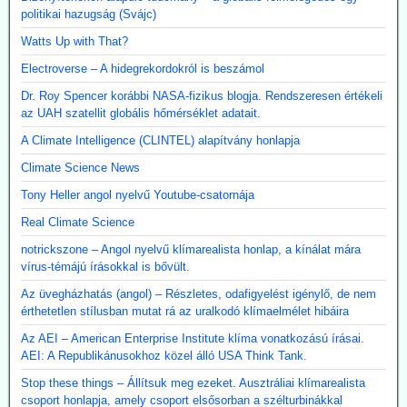
politikai hazugság (Svájc)
Watts Up with That?
Electroverse – A hidegrekordokról is beszámol
Dr. Roy Spencer korábbi NASA-fizikus blogja. Rendszeresen értékeli
az UAH szatellit globális hőmérséklet adatait.
A Climate Intelligence (CLINTEL) alapítvány honlapja
Climate Science News
Tony Heller angol nyelvű Youtube-csatornája
Real Climate Science
notrickszone – Angol nyelvű klímarealista honlap, a kínálat mára
vírus-témájú írásokkal is bővült.
Az üvegházhatás (angol) – Részletes, odafigyelést igénylő, de nem
érthetetlen stílusban mutat rá az uralkodó klímaelmélet hibáira
Az AEI – American Enterprise Institute klíma vonatkozású írásai.
AEI: A Republikánusokhoz közel álló USA Think Tank.
Stop these things – Állítsuk meg ezeket. Ausztráliai klímarealista
csoport honlapja, amely csoport elsősorban a szélturbinákkal