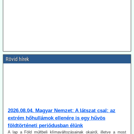
Rövid hírek
2026.08.04. Magyar Nemzet: A látszat csal: az
extrém hőhullámok ellenére is egy hűvös
földtörténeti periódusban élünk
A lap a Föld múltbeli klímaváltozásainak okairól, illetve a most
tapasztalható változás természeti és emberi okairól beszélget dr.