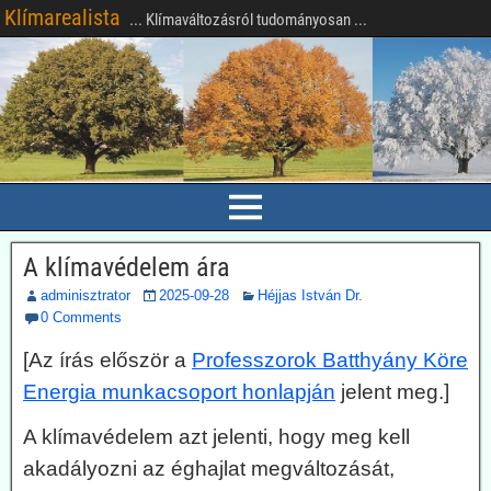
Klímarealista
... Klímaváltozásról tudományosan ...
A klímavédelem ára
adminisztrator
2025-09-28
Héjjas István Dr.
0 Comments
[Az írás először a
Professzorok Batthyány Köre
Energia munkacsoport honlapján
jelent meg.]
A klímavédelem azt jelenti, hogy meg kell
akadályozni az éghajlat megváltozását,