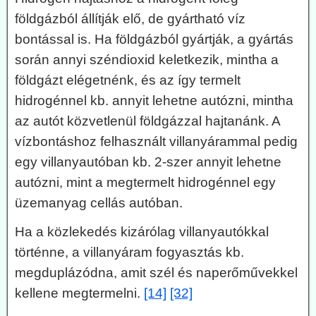
földgázból állítják elő, de gyártható víz
bontással is. Ha földgázból gyártják, a gyártás
során annyi széndioxid keletkezik, mintha a
földgázt elégetnénk, és az így termelt
hidrogénnel kb. annyit lehetne autózni, mintha
az autót közvetlenül földgázzal hajtanánk. A
vízbontáshoz felhasznált villanyárammal pedig
egy villanyautóban kb. 2-szer annyit lehetne
autózni, mint a megtermelt hidrogénnel egy
üzemanyag cellás autóban.
Ha a közlekedés kizárólag villanyautókkal
történne, a villanyáram fogyasztás kb.
megduplázódna, amit szél és naperőművekkel
kellene megtermelni.
[14]
[32]