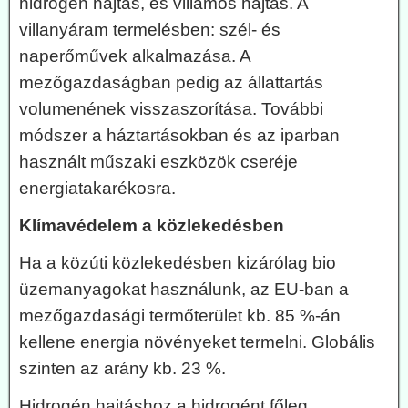
hidrogén hajtás, és villamos hajtás. A
villanyáram termelésben: szél- és
naperőművek alkalmazása. A
mezőgazdaságban pedig az állattartás
volumenének visszaszorítása. További
módszer a háztartásokban és az iparban
használt műszaki eszközök cseréje
energiatakarékosra.
Klímavédelem a közlekedésben
Ha a közúti közlekedésben kizárólag bio
üzemanyagokat használunk, az EU-ban a
mezőgazdasági termőterület kb. 85 %-án
kellene energia növényeket termelni. Globális
szinten az arány kb. 23 %.
Hidrogén hajtáshoz a hidrogént főleg