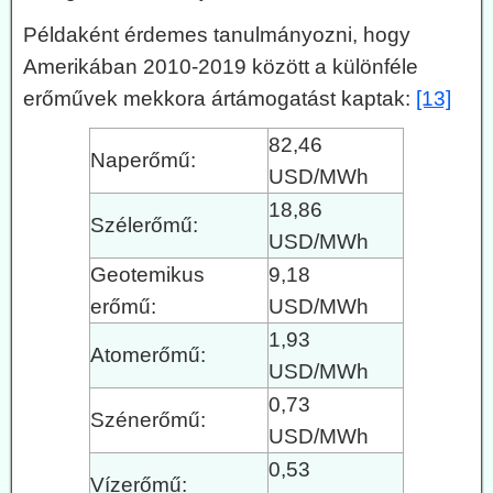
Példaként érdemes tanulmányozni, hogy
Amerikában 2010-2019 között a különféle
erőművek mekkora ártámogatást kaptak:
[13]
82,46
Naperőmű:
USD/MWh
18,86
Szélerőmű:
USD/MWh
Geotemikus
9,18
erőmű:
USD/MWh
1,93
Atomerőmű:
USD/MWh
0,73
Szénerőmű:
USD/MWh
0,53
Vízerőmű: