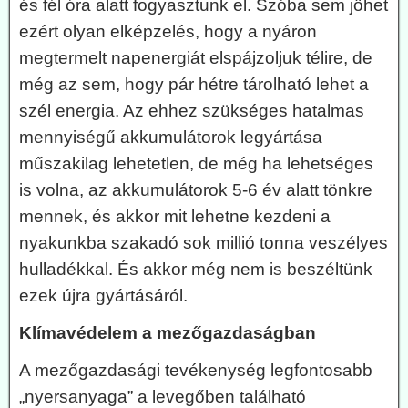
és fél óra alatt fogyasztunk el. Szóba sem jöhet
ezért olyan elképzelés, hogy a nyáron
megtermelt napenergiát elspájzoljuk télire, de
még az sem, hogy pár hétre tárolható lehet a
szél energia. Az ehhez szükséges hatalmas
mennyiségű akkumulátorok legyártása
műszakilag lehetetlen, de még ha lehetséges
is volna, az akkumulátorok 5-6 év alatt tönkre
mennek, és akkor mit lehetne kezdeni a
nyakunkba szakadó sok millió tonna veszélyes
hulladékkal. És akkor még nem is beszéltünk
ezek újra gyártásáról.
Klímavédelem a mezőgazdaságban
A mezőgazdasági tevékenység legfontosabb
„nyersanyaga” a levegőben található