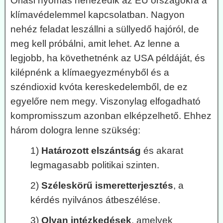
Óriási nyomás nehezedik az EU országokra a
klímavédelemmel kapcsolatban. Nagyon
nehéz feladat leszállni a süllyedő hajóról, de
meg kell próbálni, amit lehet. Az lenne a
legjobb, ha követhetnénk az USA példáját, és
kilépnénk a klímaegyezményből és a
széndioxid kvóta kereskedelemből, de ez
egyelőre nem megy. Viszonylag elfogadható
kompromisszum azonban elképzelhető. Ehhez
három dologra lenne szükség:
1)
Határozott elszántság
és akarat
legmagasabb politikai szinten.
2)
Széleskörű ismeretterjesztés
, a
kérdés nyilvános átbeszélése.
3)
Olyan intézkedések
, amelyek