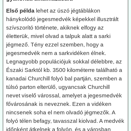
Első példa
lehet az úszó jégtáblákon
hánykolódó jegesmedvék képekkel illusztrált
szívszorító története, akiknek elfogy az
életterük, mivel olvad a talpuk alatt a sarki
jégmező. Tény ezzel szemben, hogy a
jegesmedvék nem a sarkvidéken élnek.
Legnagyobb populációjuk sokkal délebbre, az
Északi Sarktól kb. 3500 kilométerre található a
kanadai Churchill folyó bal partján, szemben a
túlsó parton elterülő, ugyancsak Churchill
nevet viselő várossal, amelyet a jegesmedvék
fővárosának is neveznek. Ezen a vidéken
nincsenek soha el nem olvadó jégmezők. A
folyó télen befagy, tavasszal kiolvad. A medvék
időnként átkelnek a folyón, és a városban