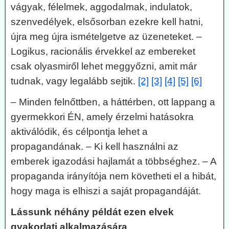
vágyak, félelmek, aggodalmak, indulatok,
szenvedélyek, elsősorban ezekre kell hatni,
újra meg újra ismételgetve az üzeneteket. –
Logikus, racionális érvekkel az embereket
csak olyasmiről lehet meggyőzni, amit már
tudnak, vagy legalább sejtik.
[2]
[3]
[4]
[5]
[6]
– Minden felnőttben, a háttérben, ott lappang a
gyermekkori ÉN, amely érzelmi hatásokra
aktiválódik, és célpontja lehet a
propagandának. – Ki kell használni az
emberek igazodási hajlamát a többséghez. – A
propaganda irányítója nem követheti el a hibát,
hogy maga is elhiszi a saját propagandáját.
Lássunk néhány példát ezen elvek
gyakorlati alkalmazására