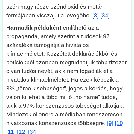
szén nagy része széndioxid és metán
formájában visszajut a levegőbe.
[8]
[34]
Harmadik példaként
említhető az a
propaganda, amely szerint a tudósok 97
százaléka támogatja a hivatalos
klímaelméletet. Közzétett deklarációkból és
petíciókból azonban megtudhatjuk több tízezer
olyan tudós nevét, akik nem fogadják el a
hivatalos klímaelméletet. Ha ezek képezik a
3% „törpe kisebbséget”, jogos a kérdés, hogy
vajon ki lehet a több millió „no name” tudós,
akik a 97% konszenzusos többséget alkotják.
Mindezek ellenére a médiában rendszeresen
hivatkoznak konszenzusos többségre.
[9]
[10]
[11]
[12]
[34]