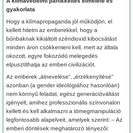
A klímavédelmi pánikkeltés elmélete és
gyakorlata
Hogy a klímapropaganda jól működjön, el
kellett hitetni az emberekkel, hogy a
bűnbaknak kikiáltott széndioxid kibocsátást
minden áron csökkenteni kell, mert az általa
okozott, egyre fokozódó melegedés
elpusztíthatja az emberi civilizációt.
Az emberek „átnevelése”, „érzékenyítése”
azonban (a gender ideológiához hasonlóan)
nem könnyű feladat, egész generációváltást
igényelt, amihez professzionális színvonalon
kellett és kell alkalmazni a tömegmanipuláció
legfontosabb alapelveit, amelyek szerint: – Az
emberi döntések meghatározó tényezői: