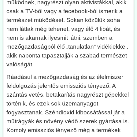
működnek, nagyrészt olyan aktivistákkal, akik
csak a TV-ből vagy a fecebook-ból ismerik a
természet működését. Sokan közülük soha
nem láttak még tehenet, vagy élő 4 libát, és
nem is akarnak ilyesmit látni, szemben a
mezőgazdaságból élő „tanulatlan” vidékiekkel,
akik naponta tapasztalják a szabad természet
valóságát.
Ráadásul a mezőgazdaság és az élelmiszer
feldolgozás jelentős emissziós tényező. A
szántás vetés, betakarítás nagyrészt gépekkel
történik, és ezek sok üzemanyagot
fogyasztanak. Széndioxid kibocsátással jár a
műtrágyák és növény védő szerek gyártása is.
Komoly emissziós tényező még a termékek