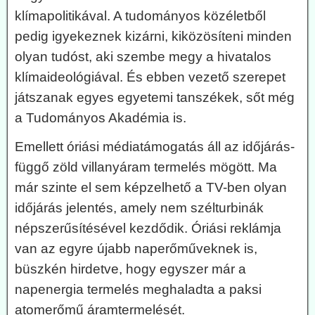
klímapolitikával. A tudományos közéletből
pedig igyekeznek kizárni, kiközösíteni minden
olyan tudóst, aki szembe megy a hivatalos
klímaideológiával. És ebben vezető szerepet
játszanak egyes egyetemi tanszékek, sőt még
a Tudományos Akadémia is.
Emellett óriási médiatámogatás áll az időjárás-
függő zöld villanyáram termelés mögött. Ma
már szinte el sem képzelhető a TV-ben olyan
időjárás jelentés, amely nem szélturbinák
népszerűsítésével kezdődik. Óriási reklámja
van az egyre újabb naperőműveknek is,
büszkén hirdetve, hogy egyszer már a
napenergia termelés meghaladta a paksi
atomerőmű áramtermelését.