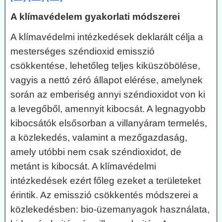
A klímavédelem gyakorlati módszerei
A klímavédelmi intézkedések deklarált célja a
mesterséges széndioxid emisszió
csökkentése, lehetőleg teljes kiküszöbölése,
vagyis a nettó zéró állapot elérése, amelynek
során az emberiség annyi széndioxidot von ki
a levegőből, amennyit kibocsát. A legnagyobb
kibocsátók elsősorban a villanyáram termelés,
a közlekedés, valamint a mezőgazdaság,
amely utóbbi nem csak széndioxidot, de
metánt is kibocsát. A klímavédelmi
intézkedések ezért főleg ezeket a területeket
érintik. Az emisszió csökkentés módszerei a
közlekedésben: bio-üzemanyagok használata,