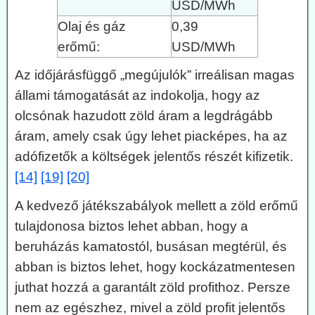
USD/MWh
Olaj és gáz
0,39
erőmű:
USD/MWh
Az időjárásfüggő „megújulók” irreálisan magas
állami támogatását az indokolja, hogy az
olcsónak hazudott zöld áram a legdrágább
áram, amely csak úgy lehet piacképes, ha az
adófizetők a költségek jelentős részét kifizetik.
[14]
[19]
[20]
A kedvező játékszabályok mellett a zöld erőmű
tulajdonosa biztos lehet abban, hogy a
beruházás kamatostól, busásan megtérül, és
abban is biztos lehet, hogy kockázatmentesen
juthat hozzá a garantált zöld profithoz. Persze
nem az egészhez, mivel a zöld profit jelentős