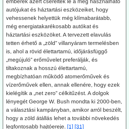
emberek azért cserélték le a még használható
autójukat és háztartási eszközeiket, hogy
vehessenek helyettük még klímabarátabb,
még energiatakarékosabb autókat és
háztartási eszközöket. A tervezett elavulás
tetten érhető a „zöld” villanyáram termelésben
is, ahol a rövid élettartamú, időjárásfüggő
„megújuló” erőművelet preferálják, és
tiltakoznak a hosszú élettartamú,
megbízhatóan működő atomerőművek és
vízerőművek ellen, annak ellenére, hogy ezek
kielégítik a „net zero” célkitűzést. A dolgok
lényegét George W. Bush mondta ki 2000-ben,
a választási kampányban, amikor arról beszélt,
hogy a zöld átállás lehet a további növekedés
legfontosabb hajtóereje.
[1]
[31]