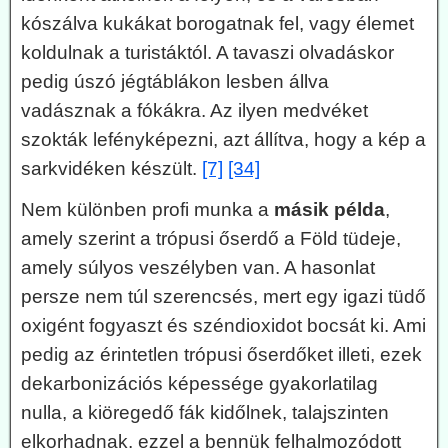
kószálva kukákat borogatnak fel, vagy élemet
koldulnak a turistáktól. A tavaszi olvadáskor
pedig úszó jégtáblákon lesben állva
vadásznak a fókákra. Az ilyen medvéket
szokták lefényképezni, azt állítva, hogy a kép a
sarkvidéken készült.
[7]
[34]
Nem különben profi munka a
másik példa
,
amely szerint a trópusi őserdő a Föld tüdeje,
amely súlyos veszélyben van. A hasonlat
persze nem túl szerencsés, mert egy igazi tüdő
oxigént fogyaszt és széndioxidot bocsát ki. Ami
pedig az érintetlen trópusi őserdőket illeti, ezek
dekarbonizációs képessége gyakorlatilag
nulla, a kiöregedő fák kidőlnek, talajszinten
elkorhadnak, ezzel a bennük felhalmozódott