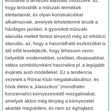
erősítette a tervezett elavulás módszere, az,
hogy lerövidítik a műszaki termékek
élettartamát, és olyan konstrukciókat
alkalmaznak, amelyek lehetetlenné teszik a
házilagos javítást. A gyorsított műszaki
elavulás mellett fontos tényező még az erkölcsi
elavulás, az, hogy a használható eszközöket is
idő előtt leselejtezik, hogy lehessen venni
helyettük modernebbet, szebbet, divatosabbat,
státus szimbólumként használva pl. a legújabb
évjáratú autó modelleket. Ez a tendencia
vezetett a Római Klub megalakulásához, és
hívta életre a „klasszikus” (mondhatni
konzervatív) környezetvédő mozgalmakat,
amelyek akkor még tényleg a környezetet
akarták megvédeni, és nem az éghajlatot.