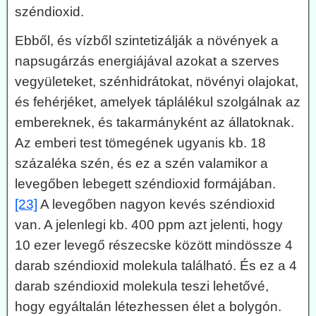
széndioxid.
Ebből, és vízből szintetizálják a növények a
napsugárzás energiájával azokat a szerves
vegyületeket, szénhidrátokat, növényi olajokat,
és fehérjéket, amelyek táplálékul szolgálnak az
embereknek, és takarmányként az állatoknak.
Az emberi test tömegének ugyanis kb. 18
százaléka szén, és ez a szén valamikor a
levegőben lebegett széndioxid formájában.
[23]
A levegőben nagyon kevés széndioxid
van. A jelenlegi kb. 400 ppm azt jelenti, hogy
10 ezer levegő részecske között mindössze 4
darab széndioxid molekula található. És ez a 4
darab széndioxid molekula teszi lehetővé,
hogy egyáltalán létezhessen élet a bolygón.