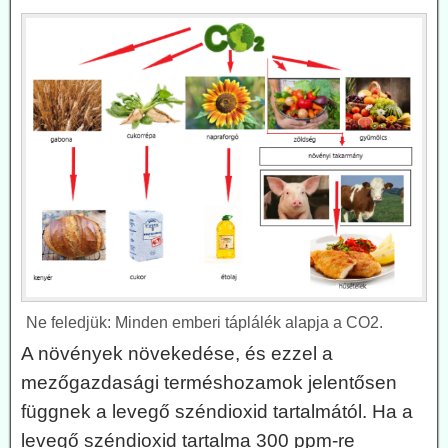
Ne feledjük: Minden emberi táplálék alapja a CO2.
A növények növekedése, és ezzel a
mezőgazdasági terméshozamok jelentősen
függnek a levegő széndioxid tartalmától. Ha a
levegő széndioxid tartalma 300 ppm-re