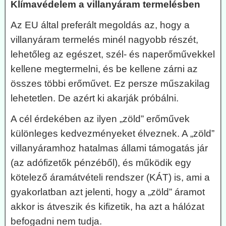
Klímavédelem a villanyáram termelésben
Az EU által preferált megoldás az, hogy a
villanyáram termelés minél nagyobb részét,
lehetőleg az egészet, szél- és naperőművekkel
kellene megtermelni, és be kellene zárni az
összes többi erőművet. Ez persze műszakilag
lehetetlen. De azért ki akarják próbálni.
A cél érdekében az ilyen „zöld” erőművek
különleges kedvezményeket élveznek. A „zöld”
villanyáramhoz hatalmas állami támogatás jár
(az adófizetők pénzéből), és működik egy
kötelező áramátvételi rendszer (KÁT) is, ami a
gyakorlatban azt jelenti, hogy a „zöld” áramot
akkor is átveszik és kifizetik, ha azt a hálózat
befogadni nem tudja.