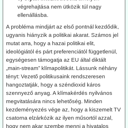
végrehajtása nem ütközik túl nagy
ellenállásba.
A probléma mindjárt az első pontnál kezdődik,
ugyanis hiányzik a politikai akarat. Számos jel
mutat arra, hogy a hazai politikai elit,
ideológiától és párt preferenciától függetlenül,
egységesen támogatja az EU által diktált
„main-stream” klímapolitikát. Lássunk néhány
tényt: Vezető politikusaink rendszeresen
hangoztatják, hogy a széndioxid káros
szennyező anyag. A klímakérdés nyilvános
megvitatására nincs lehetőség. Minden
kezdeményezés vége az, hogy a kiszemelt TV
csatorna elzárkózik az ilyen műsortól azzal,
hogy nem akar szembe menni a hivatalos