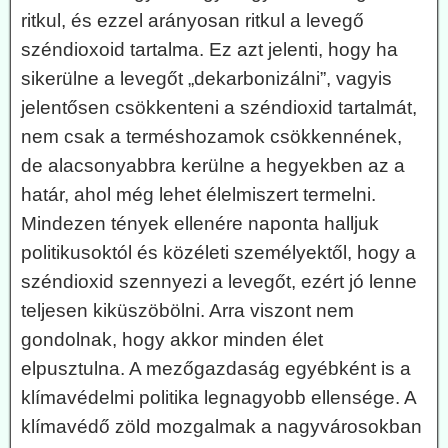
ritkul, és ezzel arányosan ritkul a levegő
széndioxoid tartalma. Ez azt jelenti, hogy ha
sikerülne a levegőt „dekarbonizálni”, vagyis
jelentősen csökkenteni a széndioxid tartalmát,
nem csak a terméshozamok csökkennének,
de alacsonyabbra kerülne a hegyekben az a
határ, ahol még lehet élelmiszert termelni.
Mindezen tények ellenére naponta halljuk
politikusoktól és közéleti személyektől, hogy a
széndioxid szennyezi a levegőt, ezért jó lenne
teljesen kiküszöbölni. Arra viszont nem
gondolnak, hogy akkor minden élet
elpusztulna. A mezőgazdaság egyébként is a
klímavédelmi politika legnagyobb ellensége. A
klímavédő zöld mozgalmak a nagyvárosokban