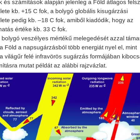
 és számítások alapján jelenleg a Föld átlagos felsz
ete kb. +15 C fok, a bolygó globális kisugárzási
ete pedig kb. –18 C fok, amiből kiadódik, hogy az
atás értéke kb. 33 C fok.
bolygó veszélyes mértékű melegedését azzal táma
 a Föld a napsugárzásból több energiát nyel el, mint
a világűr felé infravörös sugárzás formájában kibocs
ításra mutat példát az alábbi rajzvázlat.