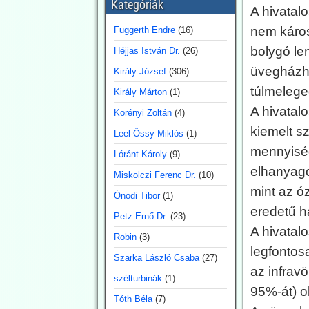
Kategóriák
Ugyancsak az uncut-news
A hivatal
számol be róla,
Franciaországban idén
nem káros
Fuggerth Endre
(16)
július 6-a óta 162 embert
bolygó le
Héjjas István Dr.
(26)
vettek őrizetbe szándékos
tűzgyújtás gyanújával.
üvegházha
Király József
(306)
túlmelege
Király Márton
(1)
2026.07.28.
A hivatal
Blackout News: A
Korényi Zoltán
(4)
feneketlen hordó
kiemelt s
Leel-Őssy Miklós
(1)
neve
mennyisé
Lóránt Károly
(9)
karbonsemlegessé
elhanyag
Miskolczi Ferenc Dr.
(10)
g -
mint az óz
Ónodi Tibor
(1)
Németországban is
eredetű h
Németország az
Petz Ernő Dr.
(23)
energiafordulat
A hivatal
Robin
(3)
finanszírozására 2026-ra
legfontos
23,7 milliárd eurót irányoz
Szarka László Csaba
(27)
elő. Emellett Németország
az infrav
szélturbinák
(1)
évi 10 milliárd eurós
95%-át) o
nagyságrendben
Tóth Béla
(7)
finanszíroz nemzetközi