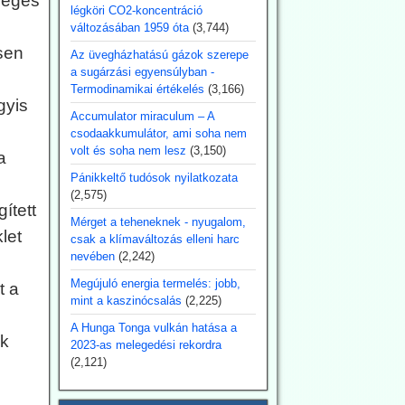
leges
légköri CO2-koncentráció
változásában 1959 óta
(3,744)
ősen
Az üvegházhatású gázok szerepe
a sugárzási egyensúlyban -
Termodinamikai értékelés
(3,166)
gyis
Accumulator miraculum – A
csodaakkumulátor, ami soha nem
volt és soha nem lesz
(3,150)
a
Pánikkeltő tudósok nyilatkozata
(2,575)
ített
Mérget a teheneknek - nyugalom,
let
csak a klímaváltozás elleni harc
nevében
(2,242)
Megújuló energia termelés: jobb,
t a
mint a kaszinócsalás
(2,225)
A Hunga Tonga vulkán hatása a
k
2023-as melegedési rekordra
(2,121)