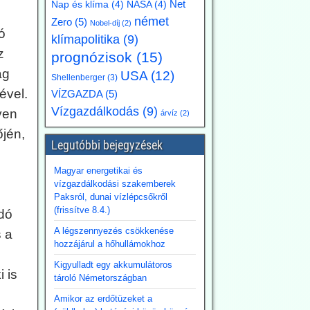
Net
Nap és klíma
(4)
NASA
(4)
német
Zero
(5)
Nobel-díj
(2)
ó
klímapolitika
(9)
z
prognózisok
(15)
ag
USA
(12)
Shellenberger
(3)
ével.
VÍZGAZDA
(5)
Vízgazdálkodás
(9)
yen
árvíz
(2)
jén,
Legutóbbi bejegyzések
Magyar energetikai és
vízgazdálkodási szakemberek
Paksról, dunai vízlépcsőkről
(frissítve 8.4.)
odó
A légszennyezés csökkenése
s a
hozzájárul a hőhullámokhoz
Kigyulladt egy akkumulátoros
 is
tároló Németországban
Amikor az erdőtüzeket a