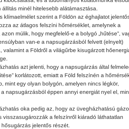
d kibocsátása, és a tudományos kutatómunka elsőd
 állítás minél hitelesebb alátámasztása.
s klímaelmélet szerint a Földön az éghajlatot jelent
zza az átlagos felszíni hőmérséklet, amelynek a
a azon múlik, hogy megfelelő-e a bolygó „hűtése”, va
nsúlyban van-e a napsugárzásból felvett (elnyelt)
, valamint a Földről a világűrbe kisugárzott hőenergi
ge.
zhatás azt jelenti, hogy a napsugárzás által felmeleg
űtése” korlátozott, emiatt a Föld felszínén a hőmérsék
 mint egy olyan bolygón, amelyen nincs légkör,
a napsugárzásból éppen annyi energiát nyel el, min
ázhatás oka pedig az, hogy az üvegházhatású gázo
s visszasugározzák a felszínről kiáradó láthatatlan
s hősugárzás jelentős részét.