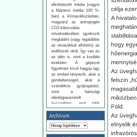
széndioxi
magyarul az antropogén
célja ezen
CO2-kibocsátás
növekedésében igyekszik
A hivatalo
megtalálni (vagy legalábbis
meghatáro
az olvasókkal elhitetni) az
erdőtüzek okát. Így van ez
stabilitás
az idén is, mint a korábbi
hogy egye
években. A gépezet
figyelmen kívül hagyja úgy
hőenergia
az emberi tényezőt, akár a
mennyisé
gondatlanságot, akár a
szándékos gyújtogatást,
Az üveghá
mint a hatósági
felszín „h
ideológiavezérelt
hozzáállást, amit több
magasabb,
bejegyzésünkben
miközben 
tematizáltunk. De még így
is van egy probléma: Az
Föld.
idén jóval alacsonyabb a
Az üvegh
Archívum
tűzesetek száma
világszerte, mint a
elnyelik é
regisztrálás 2003-as
infravörö
kezdete óta.