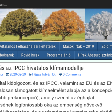
n ...
Általános Felhasználási Feltételek
Mások írták – 2019
Zöld m
deósarok
Rövid hírek
Programajánló
Hírek Abszurdisztánb
s az IPCC hivatalos klímamodellje
tor
2020-02-10
Héjjas István Dr.
0 Comments
tal kidolgozott, és az IPCC, valamint az EU és az 
atalosan támogatott klímaelmélet alapja az a koncepci
ább prekoncepció), amely szerint az éghajlat
sének legfontosabb oka az emberiség növekvő