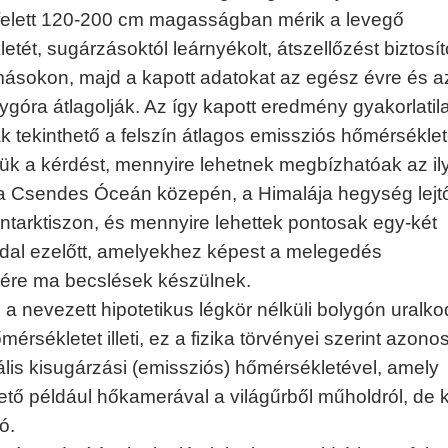
t felett 120-200 cm magasságban mérik a levegő
tét, sugárzásoktól leárnyékolt, átszellőzést biztosít
ásokon, majd a kapott adatokat az egész évre és a
ygóra átlagolják. Az így kapott eredmény gyakorlatil
 tekinthető a felszín átlagos emissziós hőmérséklet
jük a kérdést, mennyire lehetnek megbízhatóak az il
 Csendes Óceán közepén, a Himalája hegység lejtő
ntarktiszon, és mennyire lehettek pontosak egy-két
al ezelőtt, amelyekhez képest a melegedés
ére ma becslések készülnek.
 a nevezett hipotetikus légkör nélküli bolygón uralk
őmérsékletet illeti, ez a fizika törvényei szerint azono
ális kisugárzási (emissziós) hőmérsékletével, amely
ő például hőkamerával a világűrből műholdról, de ki
ó.