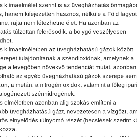
os klímaelmélet szerint is az üvegházhatás önmagáb
, hanem kifejezetten hasznos, nélküle a Föld fagyot
nne, rajta nem létezhetne élet. Ha azonban az
tás túlzottan felerősödik, a bolygó veszélyesen
dhet.
os klímaelméletben az üvegházhatású gázok között
zerepet tulajdonítanak a széndioxidnak, amelynek a
ge a levegőben növekvő tendenciát mutat, azonba
olható az egyéb üvegházhatású gázok szerepe sem
on, a metán, a nitrogén oxidok, valamint a főleg ipar
alogénezett szénhidrogének.
os elméletben azonban alig szokás említeni a
abb üvegházhatású gázt, nevezetesen a vízgőzt, am
örös elnyelődés túlnyomó részét (becslések szerint k
kozza.