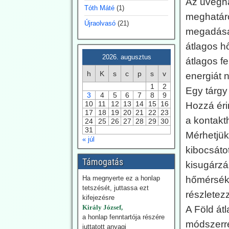
Az üvegh
klímaprojekteket.
Tóth Máté
(1)
meghatáro
Újraolvasó
(21)
2026.07.28.
megadása.
Blackout News:
átlagos h
Szardínia:
2026. augusztus
átlagos f
Lángokban állnak a
h
K
s
c
p
s
v
energiát n
szolárpanelek
1
2
Egy tárgy
Július 18-án súlyos
3
4
5
6
7
8
9
tűzvész tört ki egy
10
11
12
13
14
15
16
Hozzá éri
magántulajdonú
17
18
19
20
21
22
23
napenergia-parkban Ottana
a kontakt
24
25
26
27
28
29
30
ipari övezetében,
31
Mérhetjük
Szardínián. A tűz során
« júl
nyilvánvalóan több ezer
kibocsáto
napelem lángokban állt. A
Támogatás
kisugárzá
tűz már az előző nap
Noragugume közelében
Ha megnyerte ez a honlap
hőmérsékl
keletkezett.
tetszését, juttassa ezt
részletez
kifejezésre
2026.07.28. EIKE:
Király József,
A Föld át
a honlap fenntartója részére
Henrik Svensmark
módszerrel
juttatott anyagi