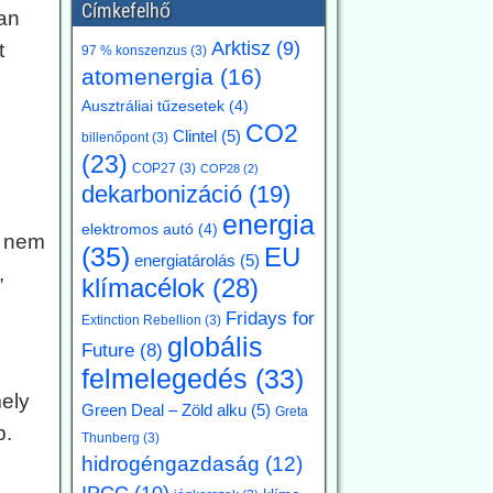
Címkefelhő
an
Arktisz
(9)
t
97 % konszenzus
(3)
atomenergia
(16)
Ausztráliai tűzesetek
(4)
CO2
Clintel
(5)
billenőpont
(3)
(23)
COP27
(3)
COP28
(2)
dekarbonizáció
(19)
energia
elektromos autó
(4)
n nem
(35)
EU
energiatárolás
(5)
,
klímacélok
(28)
i
Fridays for
Extinction Rebellion
(3)
globális
Future
(8)
felmelegedés
(33)
ely
Green Deal – Zöld alku
(5)
Greta
b.
Thunberg
(3)
hidrogéngazdaság
(12)
IPCC
(10)