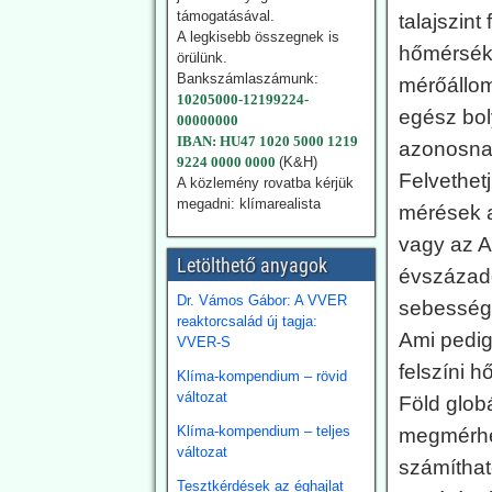
nemzetközi hírű
támogatásával.
talajszin
légkörkutatót
A legkisebb összegnek is
hőmérsékle
örülünk.
elbocsátotta
Bankszámlaszámunk:
mérőállom
egyeteme állásából
10205000-12199224-
egész bol
- feltehetően a
00000000
IBAN: HU47 1020 5000 1219
klímapánikkeltést
azonosnak
9224 0000 0000
(K&H)
cáfoló eredményei
Felvethet
A közlemény rovatba kérjük
miatt.
megadni: klímarealista
mérések a
A Dániai Műszaki Egyetem
vagy az A
(DTU) fölmondott
Letölthető anyagok
Svensmarknak.
évszázadd
Svensmark neve
Dr. Vámos Gábor: A VVER
sebesség
összeforrott a kozmikus
reaktorcsalád új tagja:
sugárzás és
Ami pedig
VVER-S
felhőképződés
felszíni h
kutatásával. Eredményei
Klíma-kompendium – rövid
nem támogatták minden
változat
Föld glob
esetben az IPCC
Klíma-kompendium – teljes
direktívákat.
megmérhet
változat
számíthat
2026.07.28. EIKE:
Tesztkérdések az éghajlat