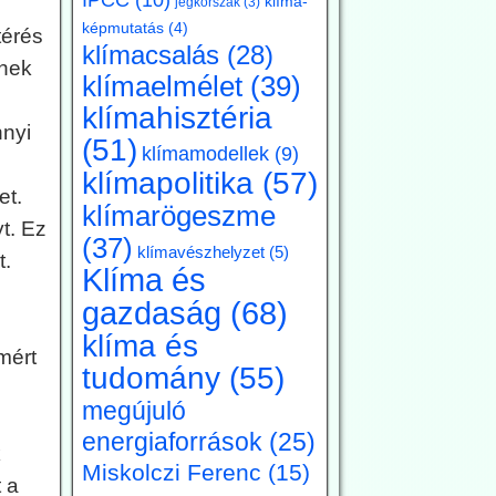
klíma-
jégkorszak
(3)
képmutatás
(4)
térés
klímacsalás
(28)
ének
klímaelmélet
(39)
klímahisztéria
nnyi
(51)
klímamodellek
(9)
klímapolitika
(57)
et.
klímarögeszme
t. Ez
(37)
klímavészhelyzet
(5)
t.
Klíma és
gazdaság
(68)
klíma és
mért
tudomány
(55)
megújuló
energiaforrások
(25)
k
Miskolczi Ferenc
(15)
 a