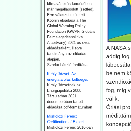
visszakozik
klímaváltozás kérdésében
már megállapodott (settled).
klímavédelmi
Erre válaszul született
vállalásaitól
Koonin előadása a The
Japán – szomszédjához,
Global Warming Policy
Dél-Koreához hasonlóan –
Foundation (GWPF, Globális
újra üzembe helyezi
Felmelegedéspolitikai
azokat a szénerőműveket,
Alapítvány) 2021-es éves
amelyeket nemrég még
A NASA sz
előadásaként, illetve
egy szennyezőbb korszak
tanulmánya az előadás
addig fog
maradványainak
alapján.
bélyegeztek. Az
kibocsáta
Szarka László fordítása
energiaügyi hatóságok
be nem kö
Király József: Az
„rendkívüli ellátási
energiatárolás költségei.
bizonytalansággal”
széndioxi
Király Józsefnek az
indokolták annak a
fog, míg 
Energiapolitika 2000
tüzelőanyagnak a
Társulatban 2021
használatát, amelynek
válik.
decemberében tartott
felszámolását korábban
Óriási pr
előadása pdf-formátumban
megígérték.
Hogy kedvezzen a
médiatámo
Miskolczi Ferenc:
nemzetközi klímalobbinak,
Cerfification of Expert
koncepció
Japán 2050-ig vállalta a
Miskolczi Ferenc 2016-ban
teljes