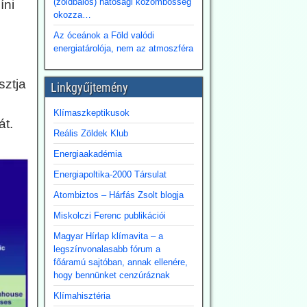
(zöldbalos) hatósági közömbösség
íni
okozza…
Az óceánok a Föld valódi
energiatárolója, nem az atmoszféra
sztja
Linkgyűjtemény
Klímaszkeptikusok
át.
Reális Zöldek Klub
Energiaakadémia
Energiapoltika-2000 Társulat
Atombiztos – Hárfás Zsolt blogja
Miskolczi Ferenc publikációi
Magyar Hírlap klímavita – a
legszínvonalasabb fórum a
főáramú sajtóban, annak ellenére,
hogy bennünket cenzúráznak
Klímahisztéria