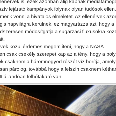
lenérvek is, ezek azonban alig kapnak médiatámoga
szív lejárató kampányok folynak olyan tudósok ellen,
merik vonni a hivatalos elméletet. Az ellenérvek az
gis napvilágra kerülnek, ez magyarázza azt, hogy a
szeresen módosítgatja a sugárzási fluxusokra közz
it.
rvek közül érdemes megemlíteni, hogy a NASA
en csak csekély szerepet kap az a tény, hogy a bol
ek csaknem a háromnegyed részét víz borítja, amely
san párolog, továbbá hogy a felszín csaknem kéth
tt állandóan felhőtakaró van.