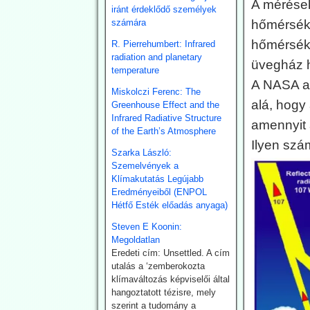
A mérések
Az USA és
iránt érdeklődő személyek
Németország
számára
hőmérsékl
fokozza a
hőmérsékl
R. Pierrehumbert: Infrared
geotermiában rejlő
radiation and planetary
üvegház h
temperature
lehetőségek
A NASA a 
kiaknázását
Miskolczi Ferenc: The
alá, hogy
Greenhouse Effect and the
Az USA képviselőháza
Infrared Radiative Structure
törvény fogadott el a
amennyit 
of the Earth’s Atmosphere
geotermikus energia
Ilyen szám
kiaknázásának
Szarka László:
felgyorsítására.
Szemelvények a
Németországban 2024-ben
Klímakutatás Legújabb
összesen 29 TWh energiát
Eredményeiből (ENPOL
nyertek a föld mélyéből.
Hétfő Esték előadás anyaga)
Németország is hatósági
úton kívánja a kiaknázást
Steven E Koonin:
felgyorsítani.
Megoldatlan
Eredeti cím: Unsettled. A cím
2026.07.22.
utalás a ‘zemberokozta
klímaváltozás képviselői által
Climatechangedisp
hangoztatott tézisre, mely
atch: Japán
szerint a tudomány a