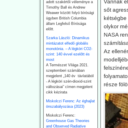
Vannak el
adott szakértői véleménye a
klímasemlegességet. De
Timothy Ball és Andrew
sőt agres
ahogy a realitás
Weawer között folyó bírósági
bekopogtatott, azonnal
kétségbe 
ügyben British Columbia
ejtették a magas ívű
állam Legfelső Bírósága
olykor mé
terveket.
előtt.
A japán Gazdasági,
NASA rend
Kereskedelmi és Ipari
Szarka László: Dinamikus
számítása
Minisztérium (METI)
mintázatot elfedő globális
képviselői kijelentették,
monotónia. – A légköri CO2-
Az ellené
hogy a széntermelés
szint: 140 évvel ezelőtt és
modelljéb
bővítése azonnali
most
megoldást jelent a földgáz-
A Természet Világa 2021.
felszínén
megtakarításra. Mivel
szeptemberi számában
Japán a Hormuz szoroson
folyamato
megjelent „140 év távlatából
keresztül kapta olaj és
˗ A légköri szén-dioxid-szint
része fölö
földgázszállítmányait, a
változásai” címen megjelent
történelemben először
cikk kézirata
vásárolt közvetlenül az
Miskolczi Ferenc: Az éghajlat
USA-ból kőolajat. Emellett
önszabályozása (2023)
megnöveli saját
kitermelését, és kacsingat
Miskolczi Ferenc:
az orosz beszállításokra
Greenhouse Gas Theories
is.
and Observed Radiative