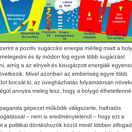
erint a pozitív sugárzási energia mérleg miatt a bol
 melegedni és ily módon fog egyre több sugárzást
ni, amíg a az elnyelt és kisugárzott energiák egyens
vetkezik. Mivel azonban az emberiség egyre több
dot bocsát ki, az üvegházhatás folyamatosan növek
végül annyira meleg lesz, hogy a bolygó élhetetlenné
opaganda gépezet működik világszerte, hathatós
gatással – nem is eredménytelenül – hogy ezt a
t a politikai döntéshozók közül minél többen elfogad