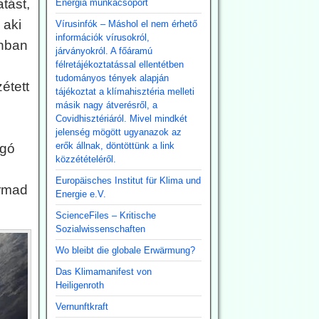
tást,
Energia munkacsoport
 aki
Vírusinfók – Máshol el nem érhető
információk vírusokról,
onban
járványokról. A főáramú
félretájékoztatással ellentétben
tudományos tények alapján
étett
tájékoztat a klímahisztéria melleti
másik nagy átverésről, a
Covidhisztériáról. Mivel mindkét
jelenség mögött ugyanazok az
erők állnak, döntöttünk a link
ygó
közzétételéről.
Europäisches Institut für Klima und
armad
Energie e.V.
ScienceFiles – Kritische
Sozialwissenschaften
Wo bleibt die globale Erwärmung?
Das Klimamanifest von
Heiligenroth
Vernunftkraft