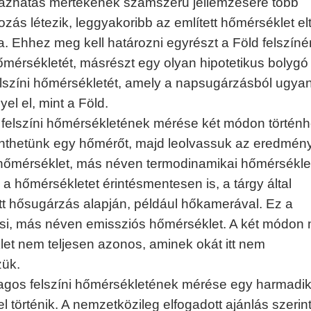
ázhatás mértékének számszerű jellemzésére több
zás létezik, leggyakoribb az említett hőmérséklet el
 Ehhez meg kell határozni egyrészt a Föld felszín
őmérsékletét, másrészt egy olyan hipotetikus bolygó
elszíni hőmérsékletét, amely a napsugárzásból ugya
yel el, mint a Föld.
 felszíni hőmérsékletének mérése két módon történh
nthetünk egy hőmérőt, majd leolvassuk az eredmény
hőmérséklet, más néven termodinamikai hőmérsékle
 a hőmérsékletet érintésmentesen is, a tárgy által
tt hősugárzás alapján, például hőkamerával. Ez a
si, más néven emissziós hőmérséklet. A két módon 
et nem teljesen azonos, aminek okát itt nem
zük.
lagos felszíni hőmérsékletének mérése egy harmadi
 történik. A nemzetközileg elfogadott ajánlás szerint