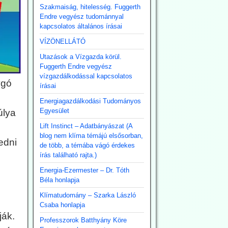
Szakmaiság, hitelesség. Fuggerth
Endre vegyész tudománnyal
kapcsolatos általános írásai
VÍZÖNELLÁTÓ
Utazások a Vízgazda körül.
Fuggerth Endre vegyész
vízgazdálkodással kapcsolatos
ygó
írásai
Energiagazdálkodási Tudományos
Egyesület
úlya
Lift Instinct – Adatbányászat (A
blog nem klíma témájú elsősorban,
edni
de több, a témába vágó érdekes
írás található rajta.)
Energia-Ezermester – Dr. Tóth
Béla honlapja
Klímatudomány – Szarka László
Csaba honlapja
ják.
Professzorok Batthyány Köre