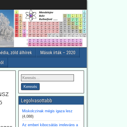
édia, zöld álhírek
Mások írták – 2020
ól
ENSZ
Legolvasottabb
ó
Miskolczinak mégis igaza lesz
(4,088)
Az emberi kibocsátás irreleváns a