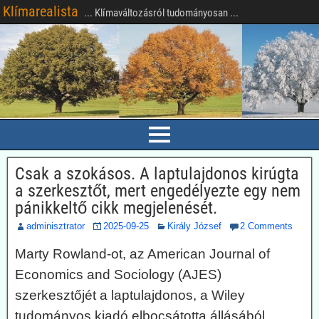
Klímarealista
... Klímaváltozásról tudományosan ...
Csak a szokásos. A laptulajdonos kirúgta
a szerkesztőt, mert engedélyezte egy nem
pánikkeltő cikk megjelenését.
adminisztrator
2025-09-25
Király József
2 Comments
Marty Rowland-ot, az American Journal of
Economics and Sociology (AJES)
szerkesztőjét a laptulajdonos, a Wiley
tudományos kiadó elbocsátotta állásából.