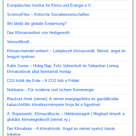
Europäisches Institut für Klima und Energie e.V.
ScienceFiles – Kritische Sozialwissenschaften
Wo bleibt die globale Erwärmung?
Das Klimamanifest von Heiligenroth
Vernunftkraft
Klimaschwindel entlarvt – Leleplezett klímasvindli. Német, angol és
lengyel nyelven.
Kalte Sonne – Hideg Nap. Fritz Vahrenholt és Sebastian Lüning
klímatudósok által fenntartott honlap
CO2 kühlt die Erde – A CO2 hűti a Földet
Nuklearia – Für moderne und sichere Kernenergie
Blackout hírek (német). A német energiapolitika és gazdálkodás
katasztrofális következményeire hívja fel a figyelmet.
A. Bojanowski: Klímaváltozás – Háttéranyagok | Meglepő tények a
globális felmelegedésről (német ny.)
Der Klimabote – A klímahírnök. Angol és német nyelvű írások
linkelve.