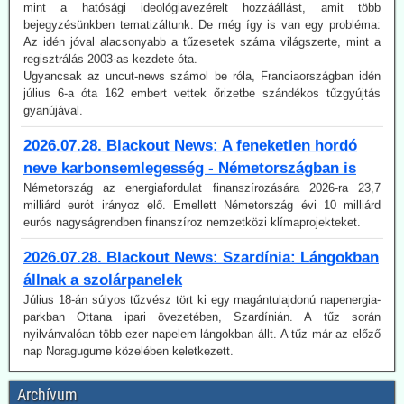
regisztrálás 2003-as kezdete óta.
Ugyancsak az uncut-news számol be róla, Franciaországban idén
július 6-a óta 162 embert vettek őrizetbe szándékos tűzgyújtás
gyanújával.
2026.07.28. Blackout News: A feneketlen hordó
neve karbonsemlegesség - Németországban is
Németország az energiafordulat finanszírozására 2026-ra 23,7
milliárd eurót irányoz elő. Emellett Németország évi 10 milliárd
eurós nagyságrendben finanszíroz nemzetközi klímaprojekteket.
2026.07.28. Blackout News: Szardínia: Lángokban
állnak a szolárpanelek
Július 18-án súlyos tűzvész tört ki egy magántulajdonú napenergia-
parkban Ottana ipari övezetében, Szardínián. A tűz során
nyilvánvalóan több ezer napelem lángokban állt. A tűz már az előző
nap Noragugume közelében keletkezett.
2026.07.28. EIKE: Henrik Svensmark nemzetközi
hírű légkörkutatót elbocsátotta egyeteme
állásából - feltehetően a klímapánikkeltést cáfoló
Archívum