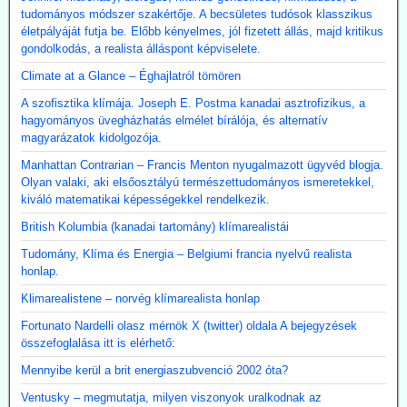
tudományos módszer szakértője. A becsületes tudósok klasszikus
életpályáját futja be. Előbb kényelmes, jól fizetett állás, majd kritikus
gondolkodás, a realista álláspont képviselete.
Climate at a Glance – Éghajlatról tömören
A szofisztika klímája. Joseph E. Postma kanadai asztrofizikus, a
hagyományos üvegházhatás elmélet bírálója, és alternatív
magyarázatok kidolgozója.
Manhattan Contrarian – Francis Menton nyugalmazott ügyvéd blogja.
Olyan valaki, aki elsőosztályú természettudományos ismeretekkel,
kiváló matematikai képességekkel rendelkezik.
British Kolumbia (kanadai tartomány) klímarealistái
Tudomány, Klíma és Energia – Belgiumi francia nyelvű realista
honlap.
Klimarealistene – norvég klímarealista honlap
Fortunato Nardelli olasz mérnök X (twitter) oldala A bejegyzések
összefoglalása itt is elérhető:
Mennyibe kerül a brit energiaszubvenció 2002 óta?
Ventusky – megmutatja, milyen viszonyok uralkodnak az