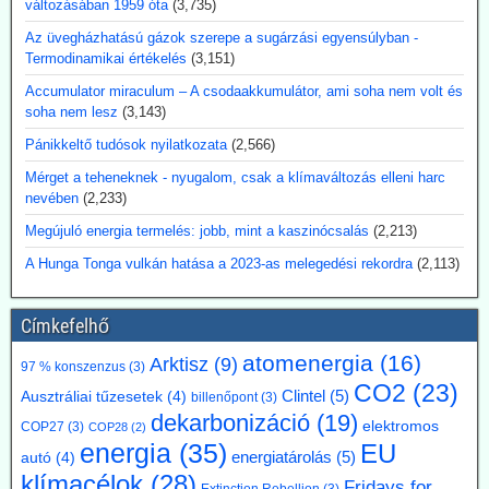
változásában 1959 óta
(3,735)
Markus Krebber, az RWE vezérigazgatója azt követeli, hogy
Az üvegházhatású gázok szerepe a sugárzási egyensúlyban -
hosszabbítsák meg a német klímacélok elérése határidejét, és a
Termodinamikai értékelés
(3,151)
klímasemlegességet 2045-ről 2050-re halasszák el. Úgy véli, hogy a
korábbi, az EU 2050-es célévétől eltérő német „különút” gazdasági
Accumulator miraculum – A csodaakkumulátor, ami soha nem volt és
szempontból káros és klímapolitikai szempontból hatástalan.
soha nem lesz
(3,143)
Vassiliadis, szakszervezeti vezetője támogatja a kezdeményezést,
mivel a magas energiaköltségek, a gyenge konjunktúra és a rövid
Pánikkeltő tudósok nyilatkozata
(2,566)
beruházási határidők elsősorban az energiaintenzív vállalkozásokat
Mérget a teheneknek - nyugalom, csak a klímaváltozás elleni harc
terhelik. A törvényes cél azonban továbbra is érvényben marad,
nevében
(2,233)
amíg a Bundestag nem módosítja az éghajlatvédelmi törvényt.
Kommentárunk: Az öt év halasztás kb. annyit jelent, mint
Megújuló energia termelés: jobb, mint a kaszinócsalás
(2,213)
fuldoklónak a szalmaszál. És evvel a két idézett vezető is tisztában
A Hunga Tonga vulkán hatása a 2023-as melegedési rekordra
(2,113)
van.
2026.07.17. Műszaki Magazin: A BME kutatói
Címkefelhő
segítenek kideríteni, hogyan lehetne Budapestre
atomenergia
(16)
Arktisz
(9)
vinni a paksi hőt
97 % konszenzus
(3)
CO2
(23)
Az atomerőmű hulladékhőjének a fővárosi távfűtésben történő
Clintel
(5)
Ausztráliai tűzesetek
(4)
billenőpont
(3)
hasznosítása gazdasági és környezetvédelmi szempontból is
dekarbonizáció
(19)
elektromos
COP27
(3)
COP28
(2)
ígéretes elképzelés.
energia
(35)
EU
A főváros távhőrendszerét üzemeltető Budapesti Közművek (BKM)
energiatárolás
(5)
autó
(4)
több hónapig tartó tárgyalások után megbízási szerződést kötött a
klímacélok
(28)
Fridays for
Extinction Rebellion
(3)