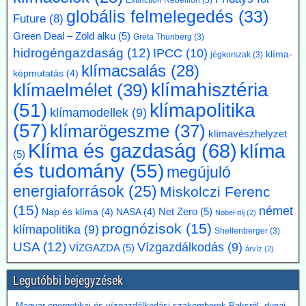
BME-vel egy döntést megalapozó tanulmány közös elkészítésére a
globális felmelegedés
(33)
Paksi Atomerőmű hőjének a fővárosi távfűtési rendszerbe való
Future
(8)
eljuttatása lehetőségéről.
Green Deal – Zöld alku
(5)
Greta Thunberg
(3)
hidrogéngazdaság
(12)
IPCC
(10)
klíma-
jégkorszak
(3)
klímacsalás
(28)
képmutatás
(4)
klímahisztéria
klímaelmélet
(39)
klímapolitika
(51)
klímamodellek
(9)
(57)
klímarögeszme
(37)
klímavészhelyzet
Klíma és gazdaság
(68)
klíma
(5)
és tudomány
(55)
megújuló
energiaforrások
(25)
Miskolczi Ferenc
(15)
német
Net Zero
(5)
Nap és klíma
(4)
NASA
(4)
Nobel-díj
(2)
prognózisok
(15)
klímapolitika
(9)
Shellenberger
(3)
USA
(12)
Vízgazdálkodás
(9)
VÍZGAZDA
(5)
árvíz
(2)
Legutóbbi bejegyzések
Magyar energetikai és vízgazdálkodási szakemberek Paksról, dunai