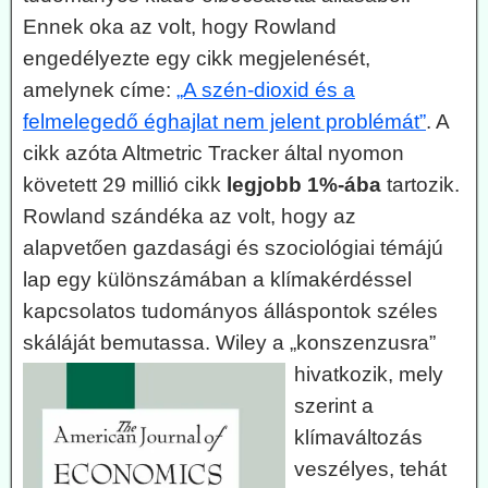
Ennek oka az volt, hogy Rowland
engedélyezte egy cikk megjelenését,
amelynek címe:
„A szén-dioxid és a
felmelegedő éghajlat nem jelent problémát”
. A
cikk azóta Altmetric Tracker által nyomon
követett 29 millió cikk
legjobb 1%-ába
tartozik.
Rowland szándéka az volt, hogy az
alapvetően gazdasági és szociológiai témájú
lap egy különszámában a klímakérdéssel
kapcsolatos tudományos álláspontok széles
skáláját bemutassa.
Wiley a „konszenzusra”
hivatkozik, mely
szerint a
klímaváltozás
veszélyes, tehát