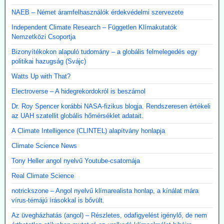
NAEB – Német áramfelhasználók érdekvédelmi szervezete
Independent Climate Research – Független Klímakutatók
Nemzetközi Csoportja
Bizonyítékokon alapuló tudomány – a globális felmelegedés egy
politikai hazugság (Svájc)
Watts Up with That?
Electroverse – A hidegrekordokról is beszámol
Dr. Roy Spencer korábbi NASA-fizikus blogja. Rendszeresen értékeli
az UAH szatellit globális hőmérséklet adatait.
A Climate Intelligence (CLINTEL) alapítvány honlapja
Climate Science News
Tony Heller angol nyelvű Youtube-csatornája
Real Climate Science
notrickszone – Angol nyelvű klímarealista honlap, a kínálat mára
vírus-témájú írásokkal is bővült.
Az üvegházhatás (angol) – Részletes, odafigyelést igénylő, de nem