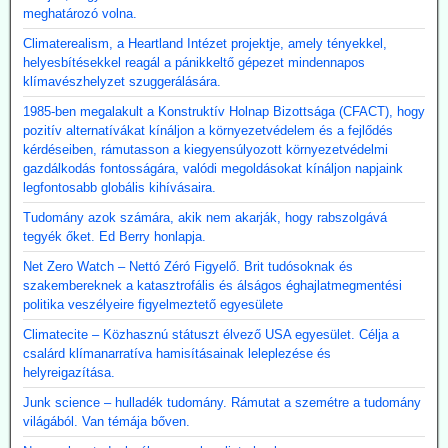
meghatározó volna.
Climaterealism, a Heartland Intézet projektje, amely tényekkel,
helyesbítésekkel reagál a pánikkeltő gépezet mindennapos
klímavészhelyzet szuggerálására.
1985-ben megalakult a Konstruktív Holnap Bizottsága (CFACT), hogy
pozitív alternatívákat kínáljon a környezetvédelem és a fejlődés
kérdéseiben, rámutasson a kiegyensúlyozott környezetvédelmi
gazdálkodás fontosságára, valódi megoldásokat kínáljon napjaink
legfontosabb globális kihívásaira.
Tudomány azok számára, akik nem akarják, hogy rabszolgává
tegyék őket. Ed Berry honlapja.
Net Zero Watch – Nettó Zéró Figyelő. Brit tudósoknak és
szakembereknek a katasztrofális és álságos éghajlatmegmentési
politika veszélyeire figyelmeztető egyesülete
Climatecite – Közhasznú státuszt élvező USA egyesület. Célja a
csalárd klímanarratíva hamisításainak leleplezése és
helyreigazítása.
Junk science – hulladék tudomány. Rámutat a szemétre a tudomány
világából. Van témája bőven.