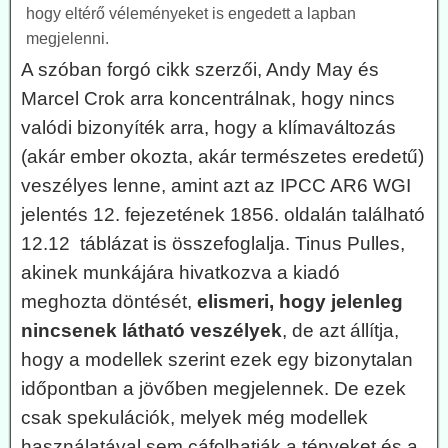
hogy eltérő véleményeket is engedett a lapban
megjelenni.
A szóban forgó cikk szerzői, Andy May és
Marcel Crok arra koncentrálnak, hogy nincs
valódi bizonyíték arra, hogy a klímaváltozás
(akár ember okozta, akár természetes eredetű)
veszélyes lenne, amint azt az IPCC AR6 WGI
jelentés 12. fejezetének 1856. oldalán található
12.12 táblázat is összefoglalja. Tinus Pulles,
akinek munkájára hivatkozva a kiadó
meghozta döntését,
elismeri, hogy jelenleg
nincsenek látható veszélyek
, de azt állítja,
hogy a modellek szerint ezek egy bizonytalan
időpontban a jövőben megjelennek. De ezek
csak spekulációk, melyek még modellek
használatával sem cáfolhatják a tényeket és a