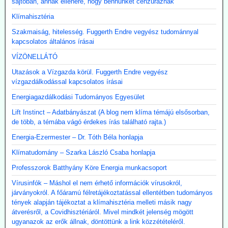
sajtóban, annak ellenére, hogy bennünket cenzúráznak
Klímahisztéria
Szakmaiság, hitelesség. Fuggerth Endre vegyész tudománnyal
kapcsolatos általános írásai
VÍZÖNELLÁTÓ
Utazások a Vízgazda körül. Fuggerth Endre vegyész
vízgazdálkodással kapcsolatos írásai
Energiagazdálkodási Tudományos Egyesület
Lift Instinct – Adatbányászat (A blog nem klíma témájú elsősorban,
de több, a témába vágó érdekes írás található rajta.)
Energia-Ezermester – Dr. Tóth Béla honlapja
Klímatudomány – Szarka László Csaba honlapja
Professzorok Batthyány Köre Energia munkacsoport
Vírusinfók – Máshol el nem érhető információk vírusokról,
járványokról. A főáramú félretájékoztatással ellentétben tudományos
tények alapján tájékoztat a klímahisztéria melleti másik nagy
átverésről, a Covidhisztériáról. Mivel mindkét jelenség mögött
ugyanazok az erők állnak, döntöttünk a link közzétételéről.