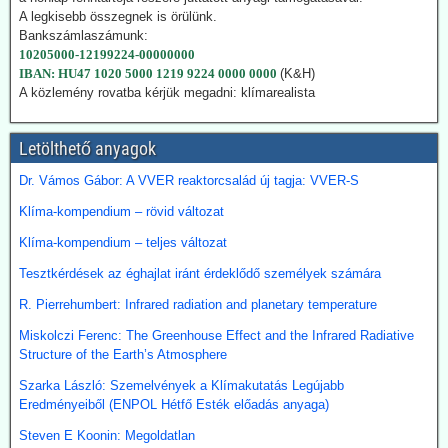
folyékony szénhidrogén-keveréket, azaz benzint kapunk. A folyamat
A legkisebb összegnek is örülünk.
megfelelő irányításánál a végtermék kerozin. A hidrogént -
Bankszámlaszámunk:
legalábbis indiai források szerint elektrolízissel kívánják előállítani.
10205000-12199224-00000000
Kommentárunk: Semmi kifogásunk nincs a zöld technológiák ellen.
IBAN: HU47 1020 5000 1219 9224 0000 0000
(K&H)
Problémánk avval van, ha a zöldenergiagyártás súlyos állami, értsd
A közlemény rovatba kérjük megadni: klímarealista
adófizetői szubvenciókból akar megélni - az idők végezetéig.
2026.07.21. Uncut-News: Ki hozta a köztudatba a
Letölthető anyagok
klíma-lezárásokat a kovid-lezárások mintájára?
Dr. Vámos Gábor: A VVER reaktorcsalád új tagja: VVER-S
Google és az egyéb MI által támogatott keresők szerint a
klímavészhelyzet miatti lezárások csupáncsak összeesküvés-
Klíma-kompendium – rövid változat
elmélet. Az igazság evvel szemben az, hogy a fogalmat egy, a
Klíma-kompendium – teljes változat
WHO megbízásából dolgozó közgazdász alkotta meg 2020
októberében. A támogatók között ott volt a Soros-alapítvány és a
Tesztkérdések az éghajlat iránt érdeklődő személyek számára
világ legnagyobb vállalatait összefogó World Business Council for
Sustainable Development. Az illető szerint a klímavészhelyzet
R. Pierrehumbert: Infrared radiation and planetary temperature
miatti lezárások a vörös hús fogyasztásának tilalmát, a személyes
Miskolczi Ferenc: The Greenhouse Effect and the Infrared Radiative
járműhasználat korlátozását, a fosszilis tüzelőanyagok
Structure of the Earth’s Atmosphere
kitermelésének megszüntetését és további energiaügyi
intézkedéseket jelentenének.
Szarka László: Szemelvények a Klímakutatás Legújabb
Hogy erre (egyelőre legalább is) nem került sor, az az ún.
Eredményeiből (ENPOL Hétfő Esték előadás anyaga)
összeesküvés-elmélet terjesztőknek, azaz az információk
kompromisszum nélkül terjesztőinek köszönhető.
Steven E Koonin: Megoldatlan