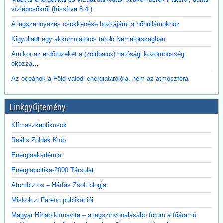
vízlépcsőkről (frissítve 8.4.)
A légszennyezés csökkenése hozzájárul a hőhullámokhoz
Kigyulladt egy akkumulátoros tároló Németországban
Amikor az erdőtüzeket a (zöldbalos) hatósági közömbösség
okozza…
Az óceánok a Föld valódi energiatárolója, nem az atmoszféra
Linkgyűjtemény
Klímaszkeptikusok
Reális Zöldek Klub
Energiaakadémia
Energiapoltika-2000 Társulat
Atombiztos – Hárfás Zsolt blogja
Miskolczi Ferenc publikációi
Magyar Hírlap klímavita – a legszínvonalasabb fórum a főáramú