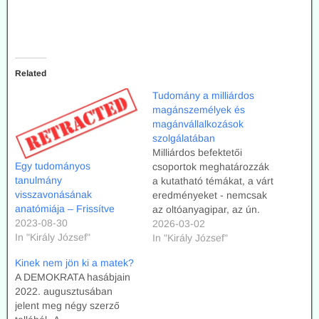
Related
Tudomány a milliárdos
magánszemélyek és
magánvállalkozások
szolgálatában
Milliárdos befektetői
Egy tudományos
csoportok meghatározzák
tanulmány
a kutatható témákat, a várt
visszavonásának
eredményeket - nemcsak
anatómiája – Frissítve
az oltóanyagipar, az ún.
2023-08-30
pandémiák elleni
2026-03-02
In "Király József"
védekezés, hanem a
In "Király József"
éghajlatvédelem területén
Kinek nem jön ki a matek?
is. A kutatás
A DEMOKRATA hasábjain
ellenőrzésének gyakorlata
2022. augusztusában
több mint fél évszázad alatt
jelent meg négy szerző
alakult ki.