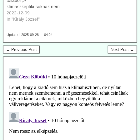
tollából „A
klímaszkeptikusoknak nem
jön ki a matek” c. írás. Erre
2022-12-09
többen reagáltak. A mai
In "Király József"
alkalommal Király József
reagálását tesszük közzé,
Updated: 2025-09-28 — 04:24
ami a mai napig még nem
jelent meg a DEMOKRATA
← Previous Post
Next Post →
c. lapban, az online
felületen sem. „Végre,
hogy elhangzik a…