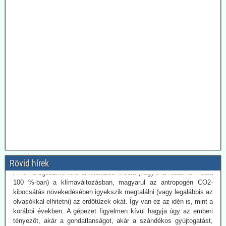
2026.08.04. Magyar Nemzet: A látszat csal: az
extrém hőhullámok ellenére is egy hűvös
földtörténeti periódusban élünk
A lap a Föld múltbeli klímaváltozásainak okairól, illetve a most
tapasztalható változás természeti és emberi okairól beszélget dr.
Juhász Árpád geológussal.
Tanulságos olvasmány. Hiába, ha a Fidesz ellenzékben van, a
Magyar Nemzetnek is könnyebb realista hangvételű írásokat
közzétennie.
2026.07.30. Uncut-News: Az adatok cáfolják az
erdőtüzekkel kapcsolatos legutóbbi pánikkeltést
A klímarögeszme felé elkötelezett média (vagyis a főáramú média
100 %-ban) a klímaváltozásban, magyarul az antropogén CO2-
Rövid hírek
kibocsátás növekedésében igyekszik megtalálni (vagy legalábbis az
olvasókkal elhitetni) az erdőtüzek okát. Így van ez az idén is, mint a
korábbi években. A gépezet figyelmen kívül hagyja úgy az emberi
tényezőt, akár a gondatlanságot, akár a szándékos gyújtogatást,
mint a hatósági ideológiavezérelt hozzáállást, amit több
bejegyzésünkben tematizáltunk. De még így is van egy probléma:
Az idén jóval alacsonyabb a tűzesetek száma világszerte, mint a