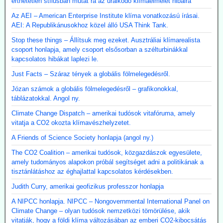
érthetetlen stílusban mutat rá az uralkodó klímaelmélet hibáira
Az AEI – American Enterprise Institute klíma vonatkozású írásai.
AEI: A Republikánusokhoz közel álló USA Think Tank.
Stop these things – Állítsuk meg ezeket. Ausztráliai klímarealista
csoport honlapja, amely csoport elsősorban a szélturbinákkal
kapcsolatos hibákat laplezi le.
Just Facts – Száraz tények a globális fölmelegedésről.
Józan számok a globális fölmelegedésről – grafikonokkal,
táblázatokkal. Angol ny.
Climate Change Dispatch – amerikai tudósok vitafóruma, amely
vitatja a CO2 okozta klímavészhelyzetet.
A Friends of Science Society honlapja (angol ny.)
The CO2 Coalition – amerikai tudósok, közgazdászok egyesülete,
amely tudományos alapokon próbál segítséget adni a politikának a
tisztánlátáshoz az éghajlattal kapcsolatos kérdésekben.
Judith Curry, amerikai geofizikus professzor honlapja
A NIPCC honlapja. NIPCC – Nongovernmental International Panel on
Climate Change – olyan tudósok nemzetközi tömörülése, akik
vitatják, hogy a földi klíma változásában az emberi CO2-kibocsátás