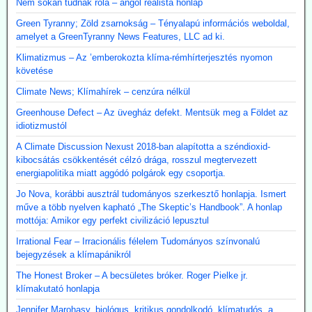
Nem sokan tudnak róla – angol realista honlap
Green Tyranny; Zöld zsarnokság – Tényalapú információs weboldal,
amelyet a GreenTyranny News Features, LLC ad ki.
Klimatizmus – Az ’emberokozta klíma-rémhírterjesztés nyomon
követése
Climate News; Klímahírek – cenzúra nélkül
Greenhouse Defect – Az üvegház defekt. Mentsük meg a Földet az
idiotizmustól
A Climate Discussion Nexust 2018-ban alapította a széndioxid-
kibocsátás csökkentését célzó drága, rosszul megtervezett
energiapolitika miatt aggódó polgárok egy csoportja.
Jo Nova, korábbi ausztrál tudományos szerkesztő honlapja. Ismert
műve a több nyelven kapható „The Skeptic’s Handbook”. A honlap
mottója: Amikor egy perfekt civilizáció lepusztul
Irrational Fear – Irracionális félelem Tudományos színvonalú
bejegyzések a klímapánikról
The Honest Broker – A becsületes bróker. Roger Pielke jr.
klímakutató honlapja
Jennifer Marohasy, biológus, kritikus gondolkodó, klímatudós, a