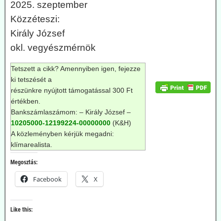
2025. szeptember
Közzéteszi:
Király József
okl. vegyészmérnök
Tetszett a cikk? Amennyiben igen, fejezze
ki tetszését a
részünkre nyújtott támogatással 300 Ft
értékben.
Bankszámlaszámom: – Király József –
10205000-12199224-00000000
(K&H)
A közleményben kérjük megadni:
klímarealista.
Megosztás:
Facebook
X
Like this: