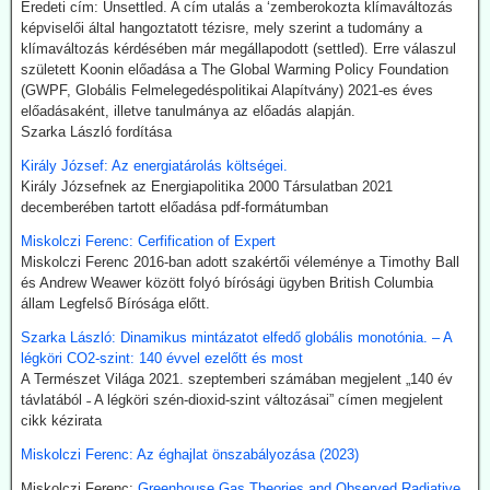
Eredeti cím: Unsettled. A cím utalás a ‘zemberokozta klímaváltozás
2026.07.21. The Sociable: Nemzetközi támogatás
képviselői által hangoztatott tézisre, mely szerint a tudomány a
klímaváltozás kérdésében már megállapodott (settled). Erre válaszul
a moduláris atomerőművek elterjesztésére
született Koonin előadása a The Global Warming Policy Foundation
Az Egyesült Államok, Japán és Dél-Korea fel kívánják gyorsítani a
(GWPF, Globális Felmelegedéspolitikai Alapítvány) 2021-es éves
kis moduláris atomreaktorok bevezetését az Indiai-óceáni
előadásaként, illetve tanulmánya az előadás alapján.
térségben. Hivatalosan az „energiabiztonságról” és a „tiszta
Szarka László fordítása
technológiáról” van szó. Valójában azonban itt alakul ki a digitális
hatalmi struktúra következő szintje: a mesterséges intelligencia
Király József: Az energiatárolás költségei.
adatközpontjai hatalmas mennyiségű áramot igényelnek – és a
Király Józsefnek az Energiapolitika 2000 Társulatban 2021
politika most biztosítja ehhez a szükséges nukleáris infrastruktúrát.
decemberében tartott előadása pdf-formátumban
Miskolczi Ferenc: Cerfification of Expert
2026.07.17. Blackout News: Tórium-reaktor a 3D
Miskolczi Ferenc 2016-ban adott szakértői véleménye a Timothy Ball
nyomtatóból?
és Andrew Weawer között folyó bírósági ügyben British Columbia
Az Ampera nevű USA startup 2026. július elején bemutatta a 3D-
állam Legfelső Bírósága előtt.
nyomtatóval előállított, teljes méretű tórium-reaktormodult. A vállalat
Szarka László: Dinamikus mintázatot elfedő globális monotónia. – A
ezt a technológiát olyan piacokra pozícionálja, ahol a mesterséges
légköri CO2-szint: 140 évvel ezelőtt és most
intelligencia (AI) adatközpontok, az ipar, a védelmi ágazat és a
A Természet Világa 2021. szeptemberi számában megjelent „140 év
hajózás megbízható, folyamatos teljesítményre szorulnak. A modul
távlatából ˗ A légköri szén-dioxid-szint változásai” címen megjelent
egy reaktormagból és szilícium-karbidból készült nyomástartó
cikk kézirata
tartályból áll, de egyelőre még nem termel áramot. Ezért továbbra is
döntő fontosságúak az engedélyezés, az üzemanyag-ellátás, a
Miskolczi Ferenc: Az éghajlat önszabályozása (2023)
biztonsági tanúsítványok és a megbízható, folyamatos
üzemeltetés.
Miskolczi Ferenc:
Greenhouse Gas Theories and Observed Radiative