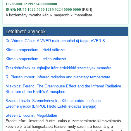
megígérték.
10205000-12199224-00000000
Hogy kedvezzen a nemzetközi klímalobbinak, Japán 2050-ig
IBAN: HU47 1020 5000 1219 9224 0000 0000
(K&H)
vállalta a teljes klímasemlegességet. De ahogy a realitás
A közlemény rovatba kérjük megadni: klímarealista
bekopogtatott, azonnal ejtették a magas ívű terveket.
A japán Gazdasági, Kereskedelmi és Ipari Minisztérium (METI)
képviselői kijelentették, hogy a széntermelés bővítése azonnali
Letölthető anyagok
megoldást jelent a földgáz-megtakarításra. Mivel Japán a Hormuz
szoroson keresztül kapta olaj és földgázszállítmányait, a
Dr. Vámos Gábor: A VVER reaktorcsalád új tagja: VVER-S
történelemben először vásárolt közvetlenül az USA-ból kőolajat.
Klíma-kompendium – rövid változat
Emellett megnöveli saját kitermelését, és kacsingat az orosz
beszállításokra is.
Klíma-kompendium – teljes változat
2026.07.22. Finance.yahoo: Kerozin a hulladék
Tesztkérdések az éghajlat iránt érdeklődő személyek számára
étolajból és egyéb alternatív forrásokból - India a
R. Pierrehumbert: Infrared radiation and planetary temperature
startvonalon
Miskolczi Ferenc: The Greenhouse Effect and the Infrared Radiative
A növényi olaj- és állati zsírhulladékból nemcsak autóüzemanyagot
Structure of the Earth’s Atmosphere
lehet gyártani, hanem kerozint is. Az így nyert üzemanyag neve
Sustainable Aviation Fuel (fenntartható kerozin, SAF). Előállítása
Szarka László: Szemelvények a Klímakutatás Legújabb
ma 2-5-ször drágább, mint a hagyományos keroziné, de
Eredményeiből (ENPOL Hétfő Esték előadás anyaga)
klímavédelmi okok miatt a légitársaságok érdeklődnek az
Steven E Koonin: Megoldatlan
üzemanyag iránt.
Eredeti cím: Unsettled. A cím utalás a ‘zemberokozta klímaváltozás
India új utat céloz meg az előállításnál. A mezőgazdasági
képviselői által hangoztatott tézisre, mely szerint a tudomány a
hulladékokból (magas CO-tartalmú) szintézisgázt lehet gyártani,