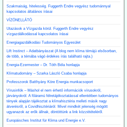
Szakmaiság, hitelesség. Fuggerth Endre vegyész tudománnyal
kapcsolatos általános írásai
VÍZÖNELLÁTÓ
Utazások a Vízgazda körül. Fuggerth Endre vegyész
vízgazdálkodással kapcsolatos írásai
Energiagazdálkodási Tudományos Egyesület
Lift Instinct – Adatbányászat (A blog nem klíma témájú elsősorban,
de több, a témába vágó érdekes írás található rajta.)
Energia-Ezermester – Dr. Tóth Béla honlapja
Klímatudomány – Szarka László Csaba honlapja
Professzorok Batthyány Köre Energia munkacsoport
Vírusinfók – Máshol el nem érhető információk vírusokról,
járványokról. A főáramú félretájékoztatással ellentétben tudományos
tények alapján tájékoztat a klímahisztéria melleti másik nagy
átverésről, a Covidhisztériáról. Mivel mindkét jelenség mögött
ugyanazok az erők állnak, döntöttünk a link közzétételéről.
Europäisches Institut für Klima und Energie e.V.