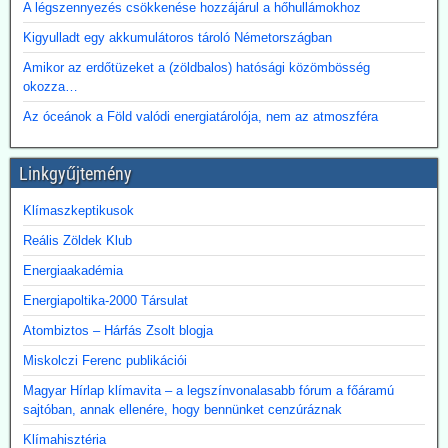
több hónapig tartó tárgyalások után megbízási szerződést kötött a
A légszennyezés csökkenése hozzájárul a hőhullámokhoz
BME-vel egy döntést megalapozó tanulmány közös elkészítésére a
Kigyulladt egy akkumulátoros tároló Németországban
Paksi Atomerőmű hőjének a fővárosi távfűtési rendszerbe való
eljuttatása lehetőségéről.
Amikor az erdőtüzeket a (zöldbalos) hatósági közömbösség
okozza…
Az óceánok a Föld valódi energiatárolója, nem az atmoszféra
Linkgyűjtemény
Klímaszkeptikusok
Reális Zöldek Klub
Energiaakadémia
Energiapoltika-2000 Társulat
Atombiztos – Hárfás Zsolt blogja
Miskolczi Ferenc publikációi
Magyar Hírlap klímavita – a legszínvonalasabb fórum a főáramú
sajtóban, annak ellenére, hogy bennünket cenzúráznak
Klímahisztéria