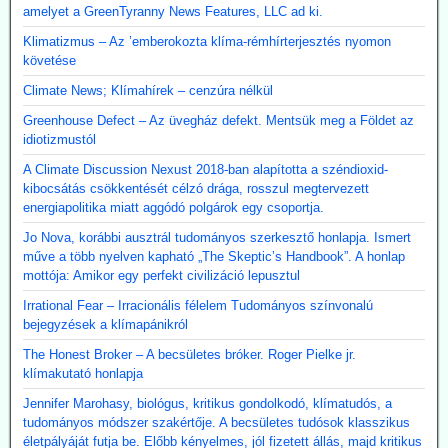
amelyet a GreenTyranny News Features, LLC ad ki.
Klimatizmus – Az ’emberokozta klíma-rémhírterjesztés nyomon
követése
Climate News; Klímahírek – cenzúra nélkül
Greenhouse Defect – Az üvegház defekt. Mentsük meg a Földet az
idiotizmustól
A Climate Discussion Nexust 2018-ban alapította a széndioxid-
kibocsátás csökkentését célzó drága, rosszul megtervezett
energiapolitika miatt aggódó polgárok egy csoportja.
Jo Nova, korábbi ausztrál tudományos szerkesztő honlapja. Ismert
műve a több nyelven kapható „The Skeptic’s Handbook”. A honlap
mottója: Amikor egy perfekt civilizáció lepusztul
Irrational Fear – Irracionális félelem Tudományos színvonalú
bejegyzések a klímapánikról
The Honest Broker – A becsületes bróker. Roger Pielke jr.
klímakutató honlapja
Jennifer Marohasy, biológus, kritikus gondolkodó, klímatudós, a
tudományos módszer szakértője. A becsületes tudósok klasszikus
életpályáját futja be. Előbb kényelmes, jól fizetett állás, majd kritikus