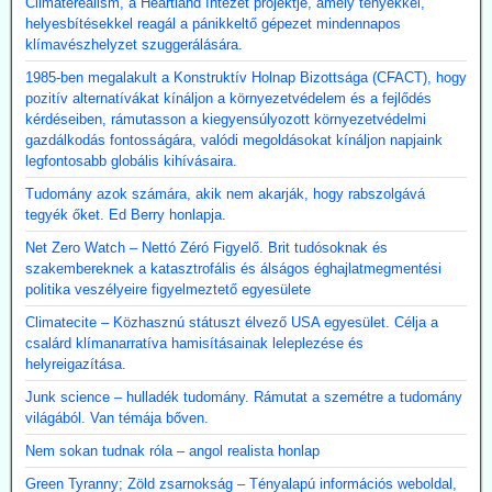
Climaterealism, a Heartland Intézet projektje, amely tényekkel,
helyesbítésekkel reagál a pánikkeltő gépezet mindennapos
klímavészhelyzet szuggerálására.
1985-ben megalakult a Konstruktív Holnap Bizottsága (CFACT), hogy
pozitív alternatívákat kínáljon a környezetvédelem és a fejlődés
kérdéseiben, rámutasson a kiegyensúlyozott környezetvédelmi
gazdálkodás fontosságára, valódi megoldásokat kínáljon napjaink
legfontosabb globális kihívásaira.
Tudomány azok számára, akik nem akarják, hogy rabszolgává
tegyék őket. Ed Berry honlapja.
Net Zero Watch – Nettó Zéró Figyelő. Brit tudósoknak és
szakembereknek a katasztrofális és álságos éghajlatmegmentési
politika veszélyeire figyelmeztető egyesülete
Climatecite – Közhasznú státuszt élvező USA egyesület. Célja a
csalárd klímanarratíva hamisításainak leleplezése és
helyreigazítása.
Junk science – hulladék tudomány. Rámutat a szemétre a tudomány
világából. Van témája bőven.
Nem sokan tudnak róla – angol realista honlap
Green Tyranny; Zöld zsarnokság – Tényalapú információs weboldal,