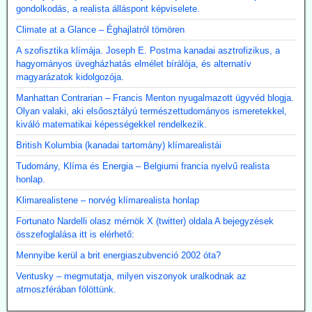
gondolkodás, a realista álláspont képviselete.
Climate at a Glance – Éghajlatról tömören
A szofisztika klímája. Joseph E. Postma kanadai asztrofizikus, a
hagyományos üvegházhatás elmélet bírálója, és alternatív
magyarázatok kidolgozója.
Manhattan Contrarian – Francis Menton nyugalmazott ügyvéd blogja.
Olyan valaki, aki elsőosztályú természettudományos ismeretekkel,
kiváló matematikai képességekkel rendelkezik.
British Kolumbia (kanadai tartomány) klímarealistái
Tudomány, Klíma és Energia – Belgiumi francia nyelvű realista
honlap.
Klimarealistene – norvég klímarealista honlap
Fortunato Nardelli olasz mérnök X (twitter) oldala A bejegyzések
összefoglalása itt is elérhető:
Mennyibe kerül a brit energiaszubvenció 2002 óta?
Ventusky – megmutatja, milyen viszonyok uralkodnak az
atmoszférában fölöttünk.