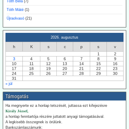
Tóth Béla
(7)
eredményei miatt.
Tóth Máté
(1)
A Dániai Műszaki Egyetem (DTU) fölmondott Svensmarknak.
Újraolvasó
(21)
Svensmark neve összeforrott a kozmikus sugárzás és
felhőképződés kutatásával. Eredményei nem támogatták minden
esetben az IPCC direktívákat.
2026. augusztus
2026.07.28. EIKE: Az USA és Németország
h
K
s
c
p
s
v
fokozza a geotermiában rejlő lehetőségek
1
2
kiaknázását
3
4
5
6
7
8
9
Az USA képviselőháza törvény fogadott el a geotermikus energia
10
11
12
13
14
15
16
kiaknázásának felgyorsítására. Németországban 2024-ben
17
18
19
20
21
22
23
összesen 29 TWh energiát nyertek a föld mélyéből. Németország is
24
25
26
27
28
29
30
hatósági úton kívánja a kiaknázást felgyorsítani.
31
« júl
2026.07.22. Climatechangedispatch: Japán
Támogatás
visszakozik klímavédelmi vállalásaitól
Japán – szomszédjához, Dél-Koreához hasonlóan – újra üzembe
Ha megnyerte ez a honlap tetszését, juttassa ezt kifejezésre
helyezi azokat a szénerőműveket, amelyeket nemrég még egy
Király József,
szennyezőbb korszak maradványainak bélyegeztek. Az energiaügyi
a honlap fenntartója részére juttatott anyagi támogatásával.
hatóságok „rendkívüli ellátási bizonytalansággal” indokolták annak a
A legkisebb összegnek is örülünk.
tüzelőanyagnak a használatát, amelynek felszámolását korábban
Bankszámlaszámunk: