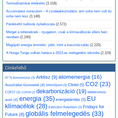
Termodinamikai értékelés
(3,159)
üzemeltetés.
Kommentárunk: Véleményünk szerint az utalás a 3D-nyomtatóra
Accumulator miraculum – A csodaakkumulátor, ami soha nem volt és
egy figyelemfölkeltő reklámfogás - egy reaktor igényesebb annál,
soha nem lesz
(3,148)
hogy a 3D-nyomtatóra bízzuk megépítését.
Pánikkeltő tudósok nyilatkozata
(2,572)
2026.07.17. Blackout News: Argentína
Mérget a teheneknek - nyugalom, csak a klímaváltozás elleni harc
magánbefektetői finanszírozással kíván
nevében
(2,240)
atomerőművet létesíteni
Megújuló energia termelés: jobb, mint a kaszinócsalás
(2,220)
Argentína az Atucha-i atomerőmű-telepen egy új, körülbelül 300
A Hunga Tonga vulkán hatása a 2023-as melegedési rekordra
(2,119)
megawatt teljesítményű atomreaktort kíván építeni. A projektet
teljes egészében magánforrásokból finanszírozzák, és a beruházás
összege várhatóan eléri az 1,2 milliárd amerikai dollárt. Luis Caputo
Címkefelhő
gazdasági miniszter július elején mutatta be a terveket a projekt
fejlesztőjével, a Meitner Energy vállalattal közösen. A vállalat az
atomenergia
(16)
Arktisz
(9)
97 % konszenzus
(3)
ACR-300 nevű argentin reaktortervet kívánja elsőként kereskedelmi
CO2
(23)
célokra megvalósítani.
Clintel
(5)
Ausztráliai tűzesetek
(4)
billenőpont
(3)
Kommentárunk: Ezek szerint Argentínáról nemcsak pénzügy
dekarbonizáció
(19)
elektromos
COP27
(3)
COP28
(2)
válságok említése során hallhatunk, hanem nukleáris technológiánál
energia
(35)
EU
is. A 300 MW Paks II teljesítményének kb. egyhetede.
energiatárolás
(5)
autó
(4)
klímacélok
(28)
Fridays for
Extinction Rebellion
(3)
2026.07.17. Blackout News: A német RWE
globális felmelegedés
(33)
Future
(8)
vezérigazgatója a német - az uniós vállalásoknál