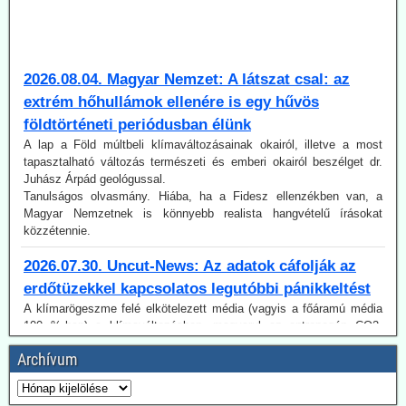
2026.08.04. Magyar Nemzet: A látszat csal: az
extrém hőhullámok ellenére is egy hűvös
földtörténeti periódusban élünk
A lap a Föld múltbeli klímaváltozásainak okairól, illetve a most
tapasztalható változás természeti és emberi okairól beszélget dr.
Juhász Árpád geológussal.
Tanulságos olvasmány. Hiába, ha a Fidesz ellenzékben van, a
Magyar Nemzetnek is könnyebb realista hangvételű írásokat
közzétennie.
2026.07.30. Uncut-News: Az adatok cáfolják az
erdőtüzekkel kapcsolatos legutóbbi pánikkeltést
A klímarögeszme felé elkötelezett média (vagyis a főáramú média
100 %-ban) a klímaváltozásban, magyarul az antropogén CO2-
kibocsátás növekedésében igyekszik megtalálni (vagy legalábbis az
olvasókkal elhitetni) az erdőtüzek okát. Így van ez az idén is, mint a
korábbi években. A gépezet figyelmen kívül hagyja úgy az emberi
Archívum
tényezőt, akár a gondatlanságot, akár a szándékos gyújtogatást,
mint a hatósági ideológiavezérelt hozzáállást, amit több
bejegyzésünkben tematizáltunk. De még így is van egy probléma: