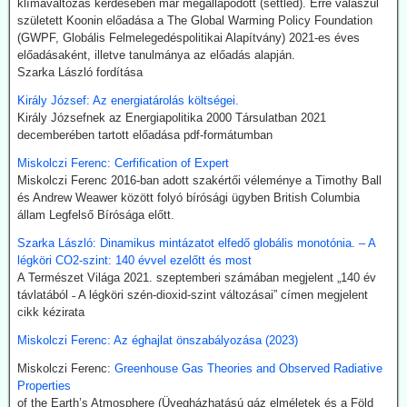
klímaváltozás kérdésében már megállapodott (settled). Erre válaszul
amit a Fischer-Tropsch eljárás szerint hidrogénnel reagáltatva
született Koonin előadása a The Global Warming Policy Foundation
folyékony szénhidrogén-keveréket, azaz benzint kapunk. A folyamat
(GWPF, Globális Felmelegedéspolitikai Alapítvány) 2021-es éves
megfelelő irányításánál a végtermék kerozin. A hidrogént -
előadásaként, illetve tanulmánya az előadás alapján.
legalábbis indiai források szerint elektrolízissel kívánják előállítani.
Szarka László fordítása
Kommentárunk: Semmi kifogásunk nincs a zöld technológiák ellen.
Problémánk avval van, ha a zöldenergiagyártás súlyos állami, értsd
Király József: Az energiatárolás költségei.
adófizetői szubvenciókból akar megélni - az idők végezetéig.
Király Józsefnek az Energiapolitika 2000 Társulatban 2021
decemberében tartott előadása pdf-formátumban
2026.07.21. Uncut-News: Ki hozta a köztudatba a
Miskolczi Ferenc: Cerfification of Expert
klíma-lezárásokat a kovid-lezárások mintájára?
Miskolczi Ferenc 2016-ban adott szakértői véleménye a Timothy Ball
Google és az egyéb MI által támogatott keresők szerint a
és Andrew Weawer között folyó bírósági ügyben British Columbia
klímavészhelyzet miatti lezárások csupáncsak összeesküvés-
állam Legfelső Bírósága előtt.
elmélet. Az igazság evvel szemben az, hogy a fogalmat egy, a
WHO megbízásából dolgozó közgazdász alkotta meg 2020
Szarka László: Dinamikus mintázatot elfedő globális monotónia. – A
októberében. A támogatók között ott volt a Soros-alapítvány és a
légköri CO2-szint: 140 évvel ezelőtt és most
világ legnagyobb vállalatait összefogó World Business Council for
A Természet Világa 2021. szeptemberi számában megjelent „140 év
Sustainable Development. Az illető szerint a klímavészhelyzet
távlatából ˗ A légköri szén-dioxid-szint változásai” címen megjelent
miatti lezárások a vörös hús fogyasztásának tilalmát, a személyes
cikk kézirata
járműhasználat korlátozását, a fosszilis tüzelőanyagok
Miskolczi Ferenc: Az éghajlat önszabályozása (2023)
kitermelésének megszüntetését és további energiaügyi
intézkedéseket jelentenének.
Miskolczi Ferenc:
Greenhouse Gas Theories and Observed Radiative
Hogy erre (egyelőre legalább is) nem került sor, az az ún.
Properties
összeesküvés-elmélet terjesztőknek, azaz az információk
of the Earth’s Atmosphere (Üvegházhatású gáz elméletek és a Föld