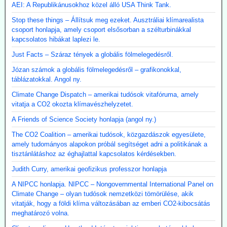
AEI: A Republikánusokhoz közel álló USA Think Tank.
Stop these things – Állítsuk meg ezeket. Ausztráliai klímarealista
csoport honlapja, amely csoport elsősorban a szélturbinákkal
kapcsolatos hibákat laplezi le.
Just Facts – Száraz tények a globális fölmelegedésről.
Józan számok a globális fölmelegedésről – grafikonokkal,
táblázatokkal. Angol ny.
Climate Change Dispatch – amerikai tudósok vitafóruma, amely
vitatja a CO2 okozta klímavészhelyzetet.
A Friends of Science Society honlapja (angol ny.)
The CO2 Coalition – amerikai tudósok, közgazdászok egyesülete,
amely tudományos alapokon próbál segítséget adni a politikának a
tisztánlátáshoz az éghajlattal kapcsolatos kérdésekben.
Judith Curry, amerikai geofizikus professzor honlapja
A NIPCC honlapja. NIPCC – Nongovernmental International Panel on
Climate Change – olyan tudósok nemzetközi tömörülése, akik
vitatják, hogy a földi klíma változásában az emberi CO2-kibocsátás
meghatározó volna.