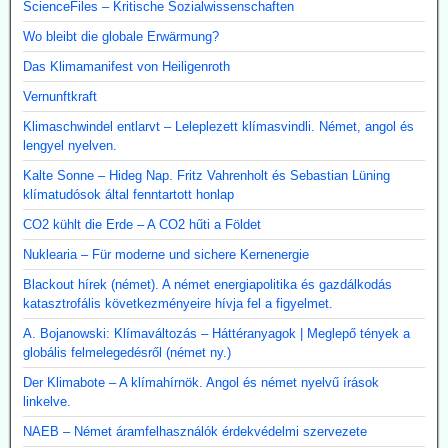
ScienceFiles – Kritische Sozialwissenschaften
Wo bleibt die globale Erwärmung?
Das Klimamanifest von Heiligenroth
Vernunftkraft
Klimaschwindel entlarvt – Leleplezett klímasvindli. Német, angol és
lengyel nyelven.
Kalte Sonne – Hideg Nap. Fritz Vahrenholt és Sebastian Lüning
klímatudósok által fenntartott honlap
CO2 kühlt die Erde – A CO2 hűti a Földet
Nuklearia – Für moderne und sichere Kernenergie
Blackout hírek (német). A német energiapolitika és gazdálkodás
katasztrofális következményeire hívja fel a figyelmet.
A. Bojanowski: Klímaváltozás – Háttéranyagok | Meglepő tények a
globális felmelegedésről (német ny.)
Der Klimabote – A klímahírnök. Angol és német nyelvű írások
linkelve.
NAEB – Német áramfelhasználók érdekvédelmi szervezete