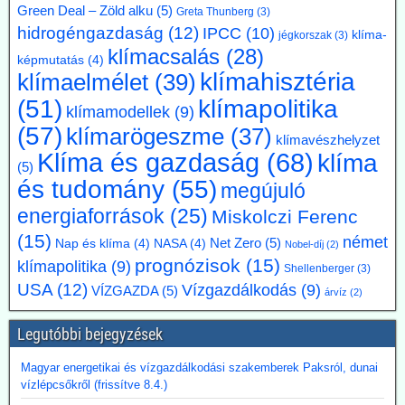
Green Deal – Zöld alku
(5)
Greta Thunberg
(3)
5 évvel előbbre hozott - klímacélok eltörlését kéri
hidrogéngazdaság
(12)
IPCC
(10)
Markus Krebber, az RWE vezérigazgatója azt követeli, hogy
klíma-
jégkorszak
(3)
klímacsalás
(28)
hosszabbítsák meg a német klímacélok elérése határidejét, és a
képmutatás
(4)
klímasemlegességet 2045-ről 2050-re halasszák el. Úgy véli, hogy a
klímahisztéria
klímaelmélet
(39)
korábbi, az EU 2050-es célévétől eltérő német „különút” gazdasági
klímapolitika
(51)
szempontból káros és klímapolitikai szempontból hatástalan.
klímamodellek
(9)
Vassiliadis, szakszervezeti vezetője támogatja a kezdeményezést,
(57)
klímarögeszme
(37)
mivel a magas energiaköltségek, a gyenge konjunktúra és a rövid
klímavészhelyzet
Klíma és gazdaság
(68)
beruházási határidők elsősorban az energiaintenzív vállalkozásokat
klíma
(5)
terhelik. A törvényes cél azonban továbbra is érvényben marad,
és tudomány
(55)
megújuló
amíg a Bundestag nem módosítja az éghajlatvédelmi törvényt.
Kommentárunk: Az öt év halasztás kb. annyit jelent, mint
energiaforrások
(25)
Miskolczi Ferenc
fuldoklónak a szalmaszál. És evvel a két idézett vezető is tisztában
(15)
német
van.
Net Zero
(5)
Nap és klíma
(4)
NASA
(4)
Nobel-díj
(2)
prognózisok
(15)
klímapolitika
(9)
Shellenberger
(3)
2026.07.17. Műszaki Magazin: A BME kutatói
USA
(12)
Vízgazdálkodás
(9)
VÍZGAZDA
(5)
árvíz
(2)
segítenek kideríteni, hogyan lehetne Budapestre
vinni a paksi hőt
Legutóbbi bejegyzések
Az atomerőmű hulladékhőjének a fővárosi távfűtésben történő
hasznosítása gazdasági és környezetvédelmi szempontból is
Magyar energetikai és vízgazdálkodási szakemberek Paksról, dunai
ígéretes elképzelés.
vízlépcsőkről (frissítve 8.4.)
A főváros távhőrendszerét üzemeltető Budapesti Közművek (BKM)