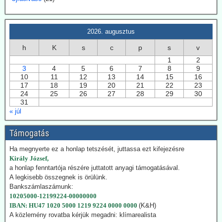
Svensmark neve összeforrott a kozmikus sugárzás és
felhőképződés kutatásával. Eredményei nem támogatták minden
esetben az IPCC direktívákat.
2026. augusztus
2026.07.28. EIKE: Az USA és Németország
h
K
s
c
p
s
v
fokozza a geotermiában rejlő lehetőségek
1
2
kiaknázását
3
4
5
6
7
8
9
10
11
12
13
14
15
16
Az USA képviselőháza törvény fogadott el a geotermikus energia
17
18
19
20
21
22
23
kiaknázásának felgyorsítására. Németországban 2024-ben
24
25
26
27
28
29
30
összesen 29 TWh energiát nyertek a föld mélyéből. Németország is
31
hatósági úton kívánja a kiaknázást felgyorsítani.
« júl
2026.07.22. Climatechangedispatch: Japán
Támogatás
visszakozik klímavédelmi vállalásaitól
Japán – szomszédjához, Dél-Koreához hasonlóan – újra üzembe
Ha megnyerte ez a honlap tetszését, juttassa ezt kifejezésre
helyezi azokat a szénerőműveket, amelyeket nemrég még egy
Király József,
szennyezőbb korszak maradványainak bélyegeztek. Az energiaügyi
a honlap fenntartója részére juttatott anyagi támogatásával.
hatóságok „rendkívüli ellátási bizonytalansággal” indokolták annak a
A legkisebb összegnek is örülünk.
tüzelőanyagnak a használatát, amelynek felszámolását korábban
Bankszámlaszámunk:
megígérték.
10205000-12199224-00000000
Hogy kedvezzen a nemzetközi klímalobbinak, Japán 2050-ig
IBAN: HU47 1020 5000 1219 9224 0000 0000
(K&H)
vállalta a teljes klímasemlegességet. De ahogy a realitás
A közlemény rovatba kérjük megadni: klímarealista