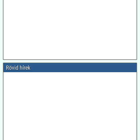
Rövid hírek
2026.08.04. Magyar Nemzet: A látszat csal: az