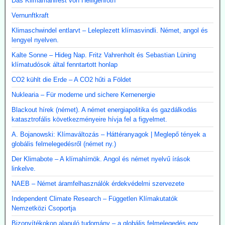
Das Klimamanifest von Heiligenroth
Vernunftkraft
Klimaschwindel entlarvt – Leleplezett klímasvindli. Német, angol és
lengyel nyelven.
Kalte Sonne – Hideg Nap. Fritz Vahrenholt és Sebastian Lüning
klímatudósok által fenntartott honlap
CO2 kühlt die Erde – A CO2 hűti a Földet
Nuklearia – Für moderne und sichere Kernenergie
Blackout hírek (német). A német energiapolitika és gazdálkodás
katasztrofális következményeire hívja fel a figyelmet.
A. Bojanowski: Klímaváltozás – Háttéranyagok | Meglepő tények a
globális felmelegedésről (német ny.)
Der Klimabote – A klímahírnök. Angol és német nyelvű írások
linkelve.
NAEB – Német áramfelhasználók érdekvédelmi szervezete
Independent Climate Research – Független Klímakutatók
Nemzetközi Csoportja
Bizonyítékokon alapuló tudomány – a globális felmelegedés egy