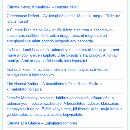
Climate News; Klímahírek – cenzúra nélkül
Greenhouse Defect – Az üvegház defekt. Mentsük meg a Földet az
idiotizmustól
A Climate Discussion Nexust 2018-ban alapította a széndioxid-
kibocsátás csökkentését célzó drága, rosszul megtervezett
energiapolitika miatt aggódó polgárok egy csoportja.
Jo Nova, korábbi ausztrál tudományos szerkesztő honlapja. Ismert
műve a több nyelven kapható „The Skeptic’s Handbook”. A honlap
mottója: Amikor egy perfekt civilizáció lepusztul
Irrational Fear – Irracionális félelem Tudományos színvonalú
bejegyzések a klímapánikról
The Honest Broker – A becsületes bróker. Roger Pielke jr.
klímakutató honlapja
Jennifer Marohasy, biológus, kritikus gondolkodó, klímatudós, a
tudományos módszer szakértője. A becsületes tudósok klasszikus
életpályáját futja be. Előbb kényelmes, jól fizetett állás, majd kritikus
gondolkodás, a realista álláspont képviselete.
Climate at a Glance – Éghajlatról tömören