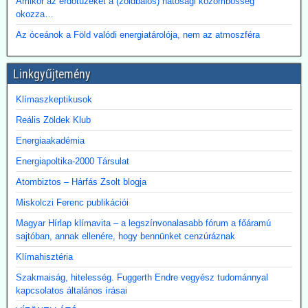
Amikor az erdőtüzeket a (zöldbalos) hatósági közömbösség
eljuttatása lehetőségéről.
okozza…
Az óceánok a Föld valódi energiatárolója, nem az atmoszféra
Linkgyűjtemény
Klímaszkeptikusok
Reális Zöldek Klub
Energiaakadémia
Energiapoltika-2000 Társulat
Atombiztos – Hárfás Zsolt blogja
Miskolczi Ferenc publikációi
Magyar Hírlap klímavita – a legszínvonalasabb fórum a főáramú
sajtóban, annak ellenére, hogy bennünket cenzúráznak
Klímahisztéria
Szakmaiság, hitelesség. Fuggerth Endre vegyész tudománnyal
kapcsolatos általános írásai