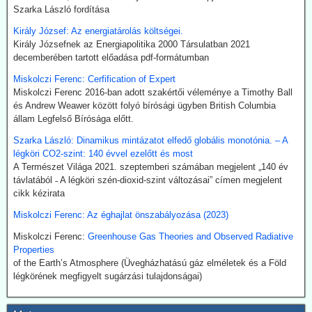
legalábbis indiai források szerint elektrolízissel kívánják előállítani.
Szarka László fordítása
Kommentárunk: Semmi kifogásunk nincs a zöld technológiák ellen.
Király József: Az energiatárolás költségei.
Problémánk avval van, ha a zöldenergiagyártás súlyos állami, értsd
Király Józsefnek az Energiapolitika 2000 Társulatban 2021
adófizetői szubvenciókból akar megélni - az idők végezetéig.
decemberében tartott előadása pdf-formátumban
2026.07.21. Uncut-News: Ki hozta a köztudatba a
Miskolczi Ferenc: Cerfification of Expert
klíma-lezárásokat a kovid-lezárások mintájára?
Miskolczi Ferenc 2016-ban adott szakértői véleménye a Timothy Ball
Google és az egyéb MI által támogatott keresők szerint a
és Andrew Weawer között folyó bírósági ügyben British Columbia
klímavészhelyzet miatti lezárások csupáncsak összeesküvés-
állam Legfelső Bírósága előtt.
elmélet. Az igazság evvel szemben az, hogy a fogalmat egy, a
Szarka László: Dinamikus mintázatot elfedő globális monotónia. – A
WHO megbízásából dolgozó közgazdász alkotta meg 2020
légköri CO2-szint: 140 évvel ezelőtt és most
októberében. A támogatók között ott volt a Soros-alapítvány és a
A Természet Világa 2021. szeptemberi számában megjelent „140 év
világ legnagyobb vállalatait összefogó World Business Council for
távlatából ˗ A légköri szén-dioxid-szint változásai” címen megjelent
Sustainable Development. Az illető szerint a klímavészhelyzet
cikk kézirata
miatti lezárások a vörös hús fogyasztásának tilalmát, a személyes
járműhasználat korlátozását, a fosszilis tüzelőanyagok
Miskolczi Ferenc: Az éghajlat önszabályozása (2023)
kitermelésének megszüntetését és további energiaügyi
Miskolczi Ferenc:
Greenhouse Gas Theories and Observed Radiative
intézkedéseket jelentenének.
Properties
Hogy erre (egyelőre legalább is) nem került sor, az az ún.
of the Earth’s Atmosphere (Üvegházhatású gáz elméletek és a Föld
összeesküvés-elmélet terjesztőknek, azaz az információk
légkörének megfigyelt sugárzási tulajdonságai)
kompromisszum nélkül terjesztőinek köszönhető.
2026.07.21. The Sociable: Nemzetközi támogatás