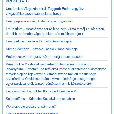
VÍZÖNELLÁTÓ
Utazások a Vízgazda körül. Fuggerth Endre vegyész
vízgazdálkodással kapcsolatos írásai
Energiagazdálkodási Tudományos Egyesület
Lift Instinct – Adatbányászat (A blog nem klíma témájú elsősorban,
de több, a témába vágó érdekes írás található rajta.)
Energia-Ezermester – Dr. Tóth Béla honlapja
Klímatudomány – Szarka László Csaba honlapja
Professzorok Batthyány Köre Energia munkacsoport
Vírusinfók – Máshol el nem érhető információk vírusokról,
járványokról. A főáramú félretájékoztatással ellentétben tudományos
tények alapján tájékoztat a klímahisztéria melleti másik nagy
átverésről, a Covidhisztériáról. Mivel mindkét jelenség mögött
ugyanazok az erők állnak, döntöttünk a link közzétételéről.
Europäisches Institut für Klima und Energie e.V.
ScienceFiles – Kritische Sozialwissenschaften
Wo bleibt die globale Erwärmung?