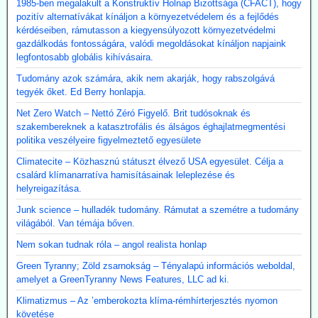
1985-ben megalakult a Konstruktív Holnap Bizottsága (CFACT), hogy
pozitív alternatívákat kínáljon a környezetvédelem és a fejlődés
kérdéseiben, rámutasson a kiegyensúlyozott környezetvédelmi
gazdálkodás fontosságára, valódi megoldásokat kínáljon napjaink
legfontosabb globális kihívásaira.
Tudomány azok számára, akik nem akarják, hogy rabszolgává
tegyék őket. Ed Berry honlapja.
Net Zero Watch – Nettó Zéró Figyelő. Brit tudósoknak és
szakembereknek a katasztrofális és álságos éghajlatmegmentési
politika veszélyeire figyelmeztető egyesülete
Climatecite – Közhasznú státuszt élvező USA egyesület. Célja a
csalárd klímanarratíva hamisításainak leleplezése és
helyreigazítása.
Junk science – hulladék tudomány. Rámutat a szemétre a tudomány
világából. Van témája bőven.
Nem sokan tudnak róla – angol realista honlap
Green Tyranny; Zöld zsarnokság – Tényalapú információs weboldal,
amelyet a GreenTyranny News Features, LLC ad ki.
Klimatizmus – Az ’emberokozta klíma-rémhírterjesztés nyomon
követése