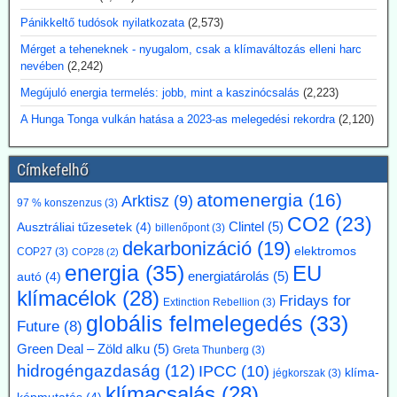
hogy a 3D-nyomtatóra bízzuk megépítését.
Pánikkeltő tudósok nyilatkozata
(2,573)
2026.07.17. Blackout News: Argentína
Mérget a teheneknek - nyugalom, csak a klímaváltozás elleni harc
nevében
(2,242)
magánbefektetői finanszírozással kíván
atomerőművet létesíteni
Megújuló energia termelés: jobb, mint a kaszinócsalás
(2,223)
Argentína az Atucha-i atomerőmű-telepen egy új, körülbelül 300
A Hunga Tonga vulkán hatása a 2023-as melegedési rekordra
(2,120)
megawatt teljesítményű atomreaktort kíván építeni. A projektet
teljes egészében magánforrásokból finanszírozzák, és a beruházás
összege várhatóan eléri az 1,2 milliárd amerikai dollárt. Luis Caputo
Címkefelhő
gazdasági miniszter július elején mutatta be a terveket a projekt
fejlesztőjével, a Meitner Energy vállalattal közösen. A vállalat az
atomenergia
(16)
Arktisz
(9)
97 % konszenzus
(3)
ACR-300 nevű argentin reaktortervet kívánja elsőként kereskedelmi
CO2
(23)
Clintel
(5)
Ausztráliai tűzesetek
(4)
billenőpont
(3)
célokra megvalósítani.
dekarbonizáció
(19)
Kommentárunk: Ezek szerint Argentínáról nemcsak pénzügy
elektromos
COP27
(3)
COP28
(2)
válságok említése során hallhatunk, hanem nukleáris technológiánál
energia
(35)
EU
energiatárolás
(5)
autó
(4)
is. A 300 MW Paks II teljesítményének kb. egyhetede.
klímacélok
(28)
Fridays for
Extinction Rebellion
(3)
2026.07.17. Blackout News: A német RWE
globális felmelegedés
(33)
Future
(8)
vezérigazgatója a német - az uniós vállalásoknál
Green Deal – Zöld alku
(5)
Greta Thunberg
(3)
5 évvel előbbre hozott - klímacélok eltörlését kéri
hidrogéngazdaság
(12)
IPCC
(10)
klíma-
jégkorszak
(3)
Markus Krebber, az RWE vezérigazgatója azt követeli, hogy
klímacsalás
(28)
hosszabbítsák meg a német klímacélok elérése határidejét, és a