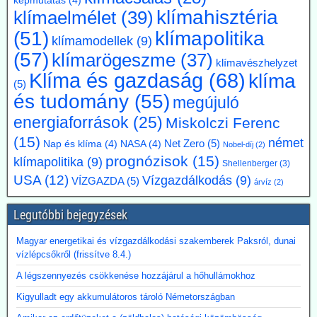
képmutatás
(4)
klímahisztéria
klímasemlegességet 2045-ről 2050-re halasszák el. Úgy véli, hogy a
klímaelmélet
(39)
korábbi, az EU 2050-es célévétől eltérő német „különút” gazdasági
klímapolitika
(51)
szempontból káros és klímapolitikai szempontból hatástalan.
klímamodellek
(9)
Vassiliadis, szakszervezeti vezetője támogatja a kezdeményezést,
(57)
klímarögeszme
(37)
klímavészhelyzet
mivel a magas energiaköltségek, a gyenge konjunktúra és a rövid
Klíma és gazdaság
(68)
klíma
beruházási határidők elsősorban az energiaintenzív vállalkozásokat
(5)
terhelik. A törvényes cél azonban továbbra is érvényben marad,
és tudomány
(55)
megújuló
amíg a Bundestag nem módosítja az éghajlatvédelmi törvényt.
energiaforrások
(25)
Kommentárunk: Az öt év halasztás kb. annyit jelent, mint
Miskolczi Ferenc
fuldoklónak a szalmaszál. És evvel a két idézett vezető is tisztában
(15)
német
Net Zero
(5)
Nap és klíma
(4)
NASA
(4)
Nobel-díj
(2)
van.
prognózisok
(15)
klímapolitika
(9)
Shellenberger
(3)
2026.07.17. Műszaki Magazin: A BME kutatói
USA
(12)
Vízgazdálkodás
(9)
VÍZGAZDA
(5)
árvíz
(2)
segítenek kideríteni, hogyan lehetne Budapestre
vinni a paksi hőt
Legutóbbi bejegyzések
Az atomerőmű hulladékhőjének a fővárosi távfűtésben történő
hasznosítása gazdasági és környezetvédelmi szempontból is
Magyar energetikai és vízgazdálkodási szakemberek Paksról, dunai
ígéretes elképzelés.
vízlépcsőkről (frissítve 8.4.)
A főváros távhőrendszerét üzemeltető Budapesti Közművek (BKM)
A légszennyezés csökkenése hozzájárul a hőhullámokhoz
több hónapig tartó tárgyalások után megbízási szerződést kötött a
BME-vel egy döntést megalapozó tanulmány közös elkészítésére a
Kigyulladt egy akkumulátoros tároló Németországban
Paksi Atomerőmű hőjének a fővárosi távfűtési rendszerbe való