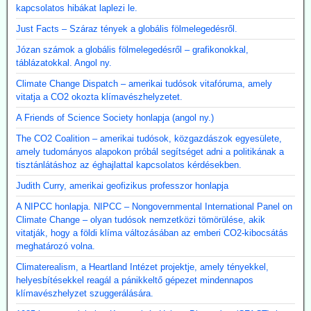
kapcsolatos hibákat laplezi le.
Just Facts – Száraz tények a globális fölmelegedésről.
Józan számok a globális fölmelegedésről – grafikonokkal,
táblázatokkal. Angol ny.
Climate Change Dispatch – amerikai tudósok vitafóruma, amely
vitatja a CO2 okozta klímavészhelyzetet.
A Friends of Science Society honlapja (angol ny.)
The CO2 Coalition – amerikai tudósok, közgazdászok egyesülete,
amely tudományos alapokon próbál segítséget adni a politikának a
tisztánlátáshoz az éghajlattal kapcsolatos kérdésekben.
Judith Curry, amerikai geofizikus professzor honlapja
A NIPCC honlapja. NIPCC – Nongovernmental International Panel on
Climate Change – olyan tudósok nemzetközi tömörülése, akik
vitatják, hogy a földi klíma változásában az emberi CO2-kibocsátás
meghatározó volna.
Climaterealism, a Heartland Intézet projektje, amely tényekkel,
helyesbítésekkel reagál a pánikkeltő gépezet mindennapos
klímavészhelyzet szuggerálására.