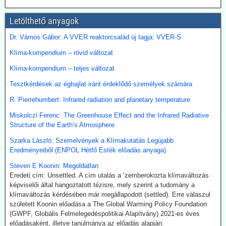
bekopogtatott, azonnal ejtették a magas ívű terveket.
A japán Gazdasági, Kereskedelmi és Ipari Minisztérium (METI)
Letölthető anyagok
képviselői kijelentették, hogy a széntermelés bővítése azonnali
megoldást jelent a földgáz-megtakarításra. Mivel Japán a Hormuz
Dr. Vámos Gábor: A VVER reaktorcsalád új tagja: VVER-S
szoroson keresztül kapta olaj és földgázszállítmányait, a
történelemben először vásárolt közvetlenül az USA-ból kőolajat.
Klíma-kompendium – rövid változat
Emellett megnöveli saját kitermelését, és kacsingat az orosz
beszállításokra is.
Klíma-kompendium – teljes változat
Tesztkérdések az éghajlat iránt érdeklődő személyek számára
2026.07.22. Finance.yahoo: Kerozin a hulladék
étolajból és egyéb alternatív forrásokból - India a
R. Pierrehumbert: Infrared radiation and planetary temperature
startvonalon
Miskolczi Ferenc: The Greenhouse Effect and the Infrared Radiative
A növényi olaj- és állati zsírhulladékból nemcsak autóüzemanyagot
Structure of the Earth’s Atmosphere
lehet gyártani, hanem kerozint is. Az így nyert üzemanyag neve
Szarka László: Szemelvények a Klímakutatás Legújabb
Sustainable Aviation Fuel (fenntartható kerozin, SAF). Előállítása
Eredményeiből (ENPOL Hétfő Esték előadás anyaga)
ma 2-5-ször drágább, mint a hagyományos keroziné, de
klímavédelmi okok miatt a légitársaságok érdeklődnek az
Steven E Koonin: Megoldatlan
üzemanyag iránt.
Eredeti cím: Unsettled. A cím utalás a ‘zemberokozta klímaváltozás
India új utat céloz meg az előállításnál. A mezőgazdasági
képviselői által hangoztatott tézisre, mely szerint a tudomány a
hulladékokból (magas CO-tartalmú) szintézisgázt lehet gyártani,
klímaváltozás kérdésében már megállapodott (settled). Erre válaszul
amit a Fischer-Tropsch eljárás szerint hidrogénnel reagáltatva
született Koonin előadása a The Global Warming Policy Foundation
folyékony szénhidrogén-keveréket, azaz benzint kapunk. A folyamat
(GWPF, Globális Felmelegedéspolitikai Alapítvány) 2021-es éves
megfelelő irányításánál a végtermék kerozin. A hidrogént -
előadásaként, illetve tanulmánya az előadás alapján.