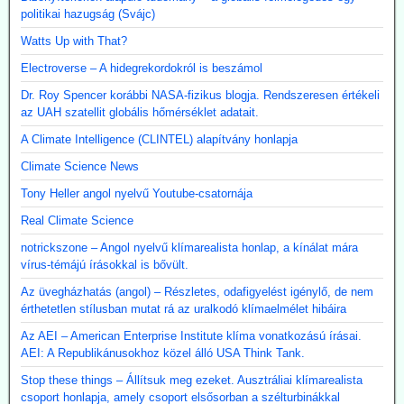
politikai hazugság (Svájc)
Watts Up with That?
Electroverse – A hidegrekordokról is beszámol
Dr. Roy Spencer korábbi NASA-fizikus blogja. Rendszeresen értékeli
az UAH szatellit globális hőmérséklet adatait.
A Climate Intelligence (CLINTEL) alapítvány honlapja
Climate Science News
Tony Heller angol nyelvű Youtube-csatornája
Real Climate Science
notrickszone – Angol nyelvű klímarealista honlap, a kínálat mára
vírus-témájú írásokkal is bővült.
Az üvegházhatás (angol) – Részletes, odafigyelést igénylő, de nem
érthetetlen stílusban mutat rá az uralkodó klímaelmélet hibáira
Az AEI – American Enterprise Institute klíma vonatkozású írásai.
AEI: A Republikánusokhoz közel álló USA Think Tank.
Stop these things – Állítsuk meg ezeket. Ausztráliai klímarealista
csoport honlapja, amely csoport elsősorban a szélturbinákkal