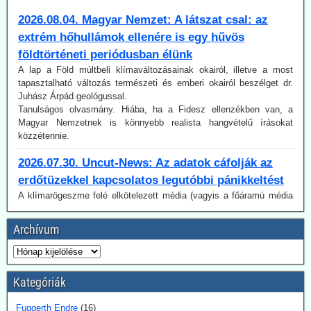
extrém hőhullámok ellenére is egy hűvös
földtörténeti periódusban élünk
A lap a Föld múltbeli klímaváltozásainak okairól, illetve a most
tapasztalható változás természeti és emberi okairól beszélget dr.
Juhász Árpád geológussal.
Tanulságos olvasmány. Hiába, ha a Fidesz ellenzékben van, a
Magyar Nemzetnek is könnyebb realista hangvételű írásokat
közzétennie.
2026.07.30. Uncut-News: Az adatok cáfolják az
erdőtüzekkel kapcsolatos legutóbbi pánikkeltést
A klímarögeszme felé elkötelezett média (vagyis a főáramú média
100 %-ban) a klímaváltozásban, magyarul az antropogén CO2-
kibocsátás növekedésében igyekszik megtalálni (vagy legalábbis az
olvasókkal elhitetni) az erdőtüzek okát. Így van ez az idén is, mint a
Archívum
korábbi években. A gépezet figyelmen kívül hagyja úgy az emberi
tényezőt, akár a gondatlanságot, akár a szándékos gyújtogatást,
mint a hatósági ideológiavezérelt hozzáállást, amit több
bejegyzésünkben tematizáltunk. De még így is van egy probléma:
Kategóriák
Az idén jóval alacsonyabb a tűzesetek száma világszerte, mint a
regisztrálás 2003-as kezdete óta.
Ugyancsak az uncut-news számol be róla, Franciaországban idén
Fuggerth Endre
(16)