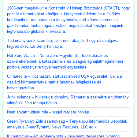
1985-ben megalakult a Konstruktív Holnap Bizottsága (CFACT), hogy
pozitív alternatívákat kínáljon a környezetvédelem és a fejlődés
kérdéseiben, rámutasson a kiegyensúlyozott környezetvédelmi
gazdálkodás fontosságára, valódi megoldásokat kínáljon napjaink
legfontosabb globális kihívásaira.
Tudomány azok számára, akik nem akarják, hogy rabszolgává
tegyék őket. Ed Berry honlapja.
Net Zero Watch – Nettó Zéró Figyelő. Brit tudósoknak és
szakembereknek a katasztrofális és álságos éghajlatmegmentési
politika veszélyeire figyelmeztető egyesülete
Climatecite – Közhasznú státuszt élvező USA egyesület. Célja a
csalárd klímanarratíva hamisításainak leleplezése és
helyreigazítása.
Junk science – hulladék tudomány. Rámutat a szemétre a tudomány
világából. Van témája bőven.
Nem sokan tudnak róla – angol realista honlap
Green Tyranny; Zöld zsarnokság – Tényalapú információs weboldal,
amelyet a GreenTyranny News Features, LLC ad ki.
Klimatizmus – Az ’emberokozta klíma-rémhírterjesztés nyomon