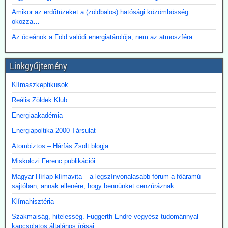
Paksi Atomerőmű hőjének a fővárosi távfűtési rendszerbe való
eljuttatása lehetőségéről.
Amikor az erdőtüzeket a (zöldbalos) hatósági közömbösség
okozza…
Az óceánok a Föld valódi energiatárolója, nem az atmoszféra
Linkgyűjtemény
Klímaszkeptikusok
Reális Zöldek Klub
Energiaakadémia
Energiapoltika-2000 Társulat
Atombiztos – Hárfás Zsolt blogja
Miskolczi Ferenc publikációi
Magyar Hírlap klímavita – a legszínvonalasabb fórum a főáramú
sajtóban, annak ellenére, hogy bennünket cenzúráznak
Klímahisztéria
Szakmaiság, hitelesség. Fuggerth Endre vegyész tudománnyal
kapcsolatos általános írásai