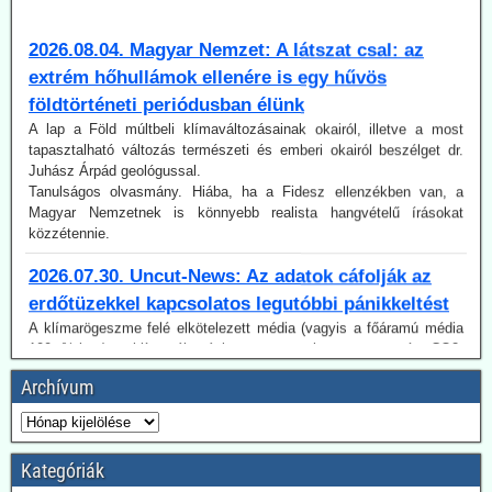
2026.08.04. Magyar Nemzet: A látszat csal: az
extrém hőhullámok ellenére is egy hűvös
földtörténeti periódusban élünk
A lap a Föld múltbeli klímaváltozásainak okairól, illetve a most
tapasztalható változás természeti és emberi okairól beszélget dr.
Juhász Árpád geológussal.
Tanulságos olvasmány. Hiába, ha a Fidesz ellenzékben van, a
Magyar Nemzetnek is könnyebb realista hangvételű írásokat
közzétennie.
2026.07.30. Uncut-News: Az adatok cáfolják az
erdőtüzekkel kapcsolatos legutóbbi pánikkeltést
A klímarögeszme felé elkötelezett média (vagyis a főáramú média
100 %-ban) a klímaváltozásban, magyarul az antropogén CO2-
kibocsátás növekedésében igyekszik megtalálni (vagy legalábbis az
olvasókkal elhitetni) az erdőtüzek okát. Így van ez az idén is, mint a
korábbi években. A gépezet figyelmen kívül hagyja úgy az emberi
Archívum
tényezőt, akár a gondatlanságot, akár a szándékos gyújtogatást,
mint a hatósági ideológiavezérelt hozzáállást, amit több
bejegyzésünkben tematizáltunk. De még így is van egy probléma:
Az idén jóval alacsonyabb a tűzesetek száma világszerte, mint a
Kategóriák
regisztrálás 2003-as kezdete óta.