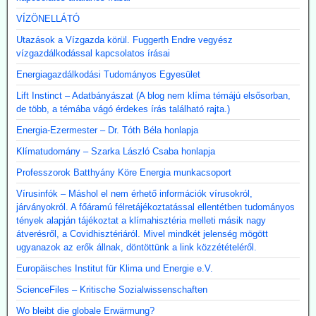
VÍZÖNELLÁTÓ
Utazások a Vízgazda körül. Fuggerth Endre vegyész
vízgazdálkodással kapcsolatos írásai
Energiagazdálkodási Tudományos Egyesület
Lift Instinct – Adatbányászat (A blog nem klíma témájú elsősorban,
de több, a témába vágó érdekes írás található rajta.)
Energia-Ezermester – Dr. Tóth Béla honlapja
Klímatudomány – Szarka László Csaba honlapja
Professzorok Batthyány Köre Energia munkacsoport
Vírusinfók – Máshol el nem érhető információk vírusokról,
járványokról. A főáramú félretájékoztatással ellentétben tudományos
tények alapján tájékoztat a klímahisztéria melleti másik nagy
átverésről, a Covidhisztériáról. Mivel mindkét jelenség mögött
ugyanazok az erők állnak, döntöttünk a link közzétételéről.
Europäisches Institut für Klima und Energie e.V.
ScienceFiles – Kritische Sozialwissenschaften
Wo bleibt die globale Erwärmung?