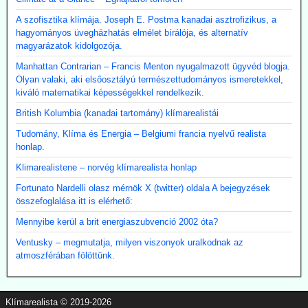
A szofisztika klímája. Joseph E. Postma kanadai asztrofizikus, a
hagyományos üvegházhatás elmélet bírálója, és alternatív
magyarázatok kidolgozója.
Manhattan Contrarian – Francis Menton nyugalmazott ügyvéd blogja.
Olyan valaki, aki elsőosztályú természettudományos ismeretekkel,
kiváló matematikai képességekkel rendelkezik.
British Kolumbia (kanadai tartomány) klímarealistái
Tudomány, Klíma és Energia – Belgiumi francia nyelvű realista
honlap.
Klimarealistene – norvég klímarealista honlap
Fortunato Nardelli olasz mérnök X (twitter) oldala A bejegyzések
összefoglalása itt is elérhető:
Mennyibe kerül a brit energiaszubvenció 2002 óta?
Ventusky – megmutatja, milyen viszonyok uralkodnak az
atmoszférában fölöttünk.
Klímarealista © 2019-2026