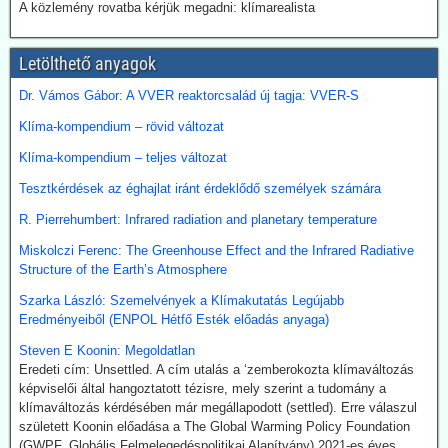
vállalta a teljes klímasemlegességet. De ahogy a realitás
A közlemény rovatba kérjük megadni: klímarealista
bekopogtatott, azonnal ejtették a magas ívű terveket.
A japán Gazdasági, Kereskedelmi és Ipari Minisztérium (METI)
képviselői kijelentették, hogy a széntermelés bővítése azonnali
Letölthető anyagok
megoldást jelent a földgáz-megtakarításra. Mivel Japán a Hormuz
szoroson keresztül kapta olaj és földgázszállítmányait, a
Dr. Vámos Gábor: A VVER reaktorcsalád új tagja: VVER-S
történelemben először vásárolt közvetlenül az USA-ból kőolajat.
Klíma-kompendium – rövid változat
Emellett megnöveli saját kitermelését, és kacsingat az orosz
beszállításokra is.
Klíma-kompendium – teljes változat
Tesztkérdések az éghajlat iránt érdeklődő személyek számára
2026.07.22. Finance.yahoo: Kerozin a hulladék
étolajból és egyéb alternatív forrásokból - India a
R. Pierrehumbert: Infrared radiation and planetary temperature
startvonalon
Miskolczi Ferenc: The Greenhouse Effect and the Infrared Radiative
A növényi olaj- és állati zsírhulladékból nemcsak autóüzemanyagot
Structure of the Earth’s Atmosphere
lehet gyártani, hanem kerozint is. Az így nyert üzemanyag neve
Szarka László: Szemelvények a Klímakutatás Legújabb
Sustainable Aviation Fuel (fenntartható kerozin, SAF). Előállítása
Eredményeiből (ENPOL Hétfő Esték előadás anyaga)
ma 2-5-ször drágább, mint a hagyományos keroziné, de
klímavédelmi okok miatt a légitársaságok érdeklődnek az
Steven E Koonin: Megoldatlan
üzemanyag iránt.
Eredeti cím: Unsettled. A cím utalás a ‘zemberokozta klímaváltozás
India új utat céloz meg az előállításnál. A mezőgazdasági
képviselői által hangoztatott tézisre, mely szerint a tudomány a
hulladékokból (magas CO-tartalmú) szintézisgázt lehet gyártani,
klímaváltozás kérdésében már megállapodott (settled). Erre válaszul
amit a Fischer-Tropsch eljárás szerint hidrogénnel reagáltatva
született Koonin előadása a The Global Warming Policy Foundation
folyékony szénhidrogén-keveréket, azaz benzint kapunk. A folyamat
(GWPF, Globális Felmelegedéspolitikai Alapítvány) 2021-es éves