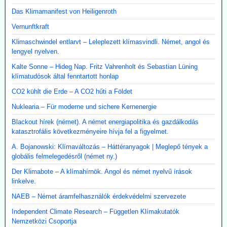
Das Klimamanifest von Heiligenroth
Vernunftkraft
Klimaschwindel entlarvt – Leleplezett klímasvindli. Német, angol és
lengyel nyelven.
Kalte Sonne – Hideg Nap. Fritz Vahrenholt és Sebastian Lüning
klímatudósok által fenntartott honlap
CO2 kühlt die Erde – A CO2 hűti a Földet
Nuklearia – Für moderne und sichere Kernenergie
Blackout hírek (német). A német energiapolitika és gazdálkodás
katasztrofális következményeire hívja fel a figyelmet.
A. Bojanowski: Klímaváltozás – Háttéranyagok | Meglepő tények a
globális felmelegedésről (német ny.)
Der Klimabote – A klímahírnök. Angol és német nyelvű írások
linkelve.
NAEB – Német áramfelhasználók érdekvédelmi szervezete
Independent Climate Research – Független Klímakutatók
Nemzetközi Csoportja