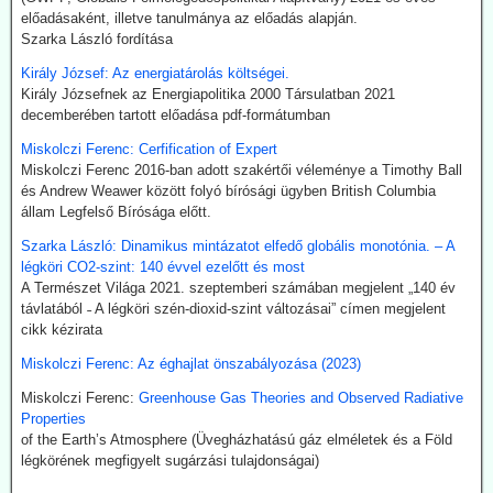
megfelelő irányításánál a végtermék kerozin. A hidrogént -
előadásaként, illetve tanulmánya az előadás alapján.
legalábbis indiai források szerint elektrolízissel kívánják előállítani.
Szarka László fordítása
Kommentárunk: Semmi kifogásunk nincs a zöld technológiák ellen.
Problémánk avval van, ha a zöldenergiagyártás súlyos állami, értsd
Király József: Az energiatárolás költségei.
adófizetői szubvenciókból akar megélni - az idők végezetéig.
Király Józsefnek az Energiapolitika 2000 Társulatban 2021
decemberében tartott előadása pdf-formátumban
2026.07.21. Uncut-News: Ki hozta a köztudatba a
Miskolczi Ferenc: Cerfification of Expert
klíma-lezárásokat a kovid-lezárások mintájára?
Miskolczi Ferenc 2016-ban adott szakértői véleménye a Timothy Ball
Google és az egyéb MI által támogatott keresők szerint a
és Andrew Weawer között folyó bírósági ügyben British Columbia
klímavészhelyzet miatti lezárások csupáncsak összeesküvés-
állam Legfelső Bírósága előtt.
elmélet. Az igazság evvel szemben az, hogy a fogalmat egy, a
Szarka László: Dinamikus mintázatot elfedő globális monotónia. – A
WHO megbízásából dolgozó közgazdász alkotta meg 2020
légköri CO2-szint: 140 évvel ezelőtt és most
októberében. A támogatók között ott volt a Soros-alapítvány és a
A Természet Világa 2021. szeptemberi számában megjelent „140 év
világ legnagyobb vállalatait összefogó World Business Council for
távlatából ˗ A légköri szén-dioxid-szint változásai” címen megjelent
Sustainable Development. Az illető szerint a klímavészhelyzet
cikk kézirata
miatti lezárások a vörös hús fogyasztásának tilalmát, a személyes
járműhasználat korlátozását, a fosszilis tüzelőanyagok
Miskolczi Ferenc: Az éghajlat önszabályozása (2023)
kitermelésének megszüntetését és további energiaügyi
intézkedéseket jelentenének.
Miskolczi Ferenc:
Greenhouse Gas Theories and Observed Radiative
Hogy erre (egyelőre legalább is) nem került sor, az az ún.
Properties
összeesküvés-elmélet terjesztőknek, azaz az információk
of the Earth’s Atmosphere (Üvegházhatású gáz elméletek és a Föld
kompromisszum nélkül terjesztőinek köszönhető.
légkörének megfigyelt sugárzási tulajdonságai)