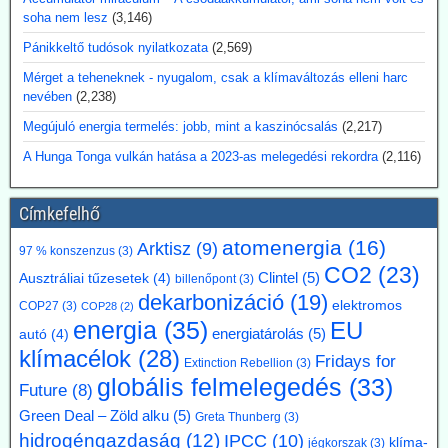
egy figyelemfölkeltő reklámfogás - egy reaktor igényesebb annál,
soha nem lesz
(3,146)
hogy a 3D-nyomtatóra bízzuk megépítését.
Pánikkeltő tudósok nyilatkozata
(2,569)
2026.07.17. Blackout News: Argentína
Mérget a teheneknek - nyugalom, csak a klímaváltozás elleni harc
magánbefektetői finanszírozással kíván
nevében
(2,238)
atomerőművet létesíteni
Megújuló energia termelés: jobb, mint a kaszinócsalás
(2,217)
Argentína az Atucha-i atomerőmű-telepen egy új, körülbelül 300
A Hunga Tonga vulkán hatása a 2023-as melegedési rekordra
(2,116)
megawatt teljesítményű atomreaktort kíván építeni. A projektet
teljes egészében magánforrásokból finanszírozzák, és a beruházás
összege várhatóan eléri az 1,2 milliárd amerikai dollárt. Luis Caputo
Címkefelhő
gazdasági miniszter július elején mutatta be a terveket a projekt
fejlesztőjével, a Meitner Energy vállalattal közösen. A vállalat az
atomenergia
(16)
Arktisz
(9)
97 % konszenzus
(3)
ACR-300 nevű argentin reaktortervet kívánja elsőként kereskedelmi
CO2
(23)
célokra megvalósítani.
Clintel
(5)
Ausztráliai tűzesetek
(4)
billenőpont
(3)
Kommentárunk: Ezek szerint Argentínáról nemcsak pénzügy
dekarbonizáció
(19)
elektromos
COP27
(3)
COP28
(2)
válságok említése során hallhatunk, hanem nukleáris technológiánál
energia
(35)
EU
is. A 300 MW Paks II teljesítményének kb. egyhetede.
energiatárolás
(5)
autó
(4)
klímacélok
(28)
Fridays for
Extinction Rebellion
(3)
2026.07.17. Blackout News: A német RWE
globális felmelegedés
(33)
Future
(8)
vezérigazgatója a német - az uniós vállalásoknál
Green Deal – Zöld alku
(5)
Greta Thunberg
(3)
5 évvel előbbre hozott - klímacélok eltörlését kéri
hidrogéngazdaság
(12)
IPCC
(10)
klíma-
jégkorszak
(3)
Markus Krebber, az RWE vezérigazgatója azt követeli, hogy