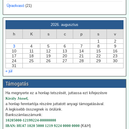
A Dániai Műszaki Egyetem (DTU) fölmondott Svensmarknak.
Újraolvasó
(21)
Svensmark neve összeforrott a kozmikus sugárzás és
felhőképződés kutatásával. Eredményei nem támogatták minden
esetben az IPCC direktívákat.
2026. augusztus
2026.07.28. EIKE: Az USA és Németország
h
K
s
c
p
s
v
fokozza a geotermiában rejlő lehetőségek
1
2
kiaknázását
3
4
5
6
7
8
9
Az USA képviselőháza törvény fogadott el a geotermikus energia
10
11
12
13
14
15
16
kiaknázásának felgyorsítására. Németországban 2024-ben
17
18
19
20
21
22
23
összesen 29 TWh energiát nyertek a föld mélyéből. Németország is
24
25
26
27
28
29
30
31
hatósági úton kívánja a kiaknázást felgyorsítani.
« júl
2026.07.22. Climatechangedispatch: Japán
Támogatás
visszakozik klímavédelmi vállalásaitól
Japán – szomszédjához, Dél-Koreához hasonlóan – újra üzembe
Ha megnyerte ez a honlap tetszését, juttassa ezt kifejezésre
helyezi azokat a szénerőműveket, amelyeket nemrég még egy
Király József,
szennyezőbb korszak maradványainak bélyegeztek. Az energiaügyi
a honlap fenntartója részére juttatott anyagi támogatásával.
hatóságok „rendkívüli ellátási bizonytalansággal” indokolták annak a
A legkisebb összegnek is örülünk.
tüzelőanyagnak a használatát, amelynek felszámolását korábban
Bankszámlaszámunk:
megígérték.
10205000-12199224-00000000
Hogy kedvezzen a nemzetközi klímalobbinak, Japán 2050-ig
IBAN: HU47 1020 5000 1219 9224 0000 0000
(K&H)