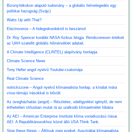
Bizonyítékokon alapuló tudomány – a globális felmelegedés egy
politikai hazugság (Svájc)
Watts Up with That?
Electroverse – A hidegrekordokról is beszámol
Dr. Roy Spencer korábbi NASA-fizikus blogja. Rendszeresen értékeli
az UAH szatellit globális hőmérséklet adatait.
A Climate Intelligence (CLINTEL) alapítvány honlapja
Climate Science News
Tony Heller angol nyelvű Youtube-csatornája
Real Climate Science
notrickszone – Angol nyelvű klímarealista honlap, a kínálat mára
vírus-témájú írásokkal is bővült.
Az üvegházhatás (angol) – Részletes, odafigyelést igénylő, de nem
érthetetlen stílusban mutat rá az uralkodó klímaelmélet hibáira
Az AEI – American Enterprise Institute klíma vonatkozású írásai.
AEI: A Republikánusokhoz közel álló USA Think Tank.
Stop these things – Állítsuk meg ezeket. Ausztráliai klímarealista