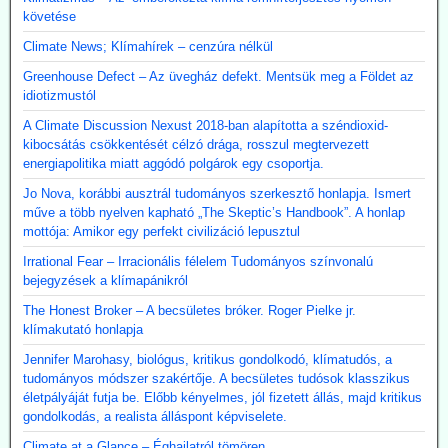
követése
Climate News; Klímahírek – cenzúra nélkül
Greenhouse Defect – Az üvegház defekt. Mentsük meg a Földet az
idiotizmustól
A Climate Discussion Nexust 2018-ban alapította a széndioxid-
kibocsátás csökkentését célzó drága, rosszul megtervezett
energiapolitika miatt aggódó polgárok egy csoportja.
Jo Nova, korábbi ausztrál tudományos szerkesztő honlapja. Ismert
műve a több nyelven kapható „The Skeptic’s Handbook”. A honlap
mottója: Amikor egy perfekt civilizáció lepusztul
Irrational Fear – Irracionális félelem Tudományos színvonalú
bejegyzések a klímapánikról
The Honest Broker – A becsületes bróker. Roger Pielke jr.
klímakutató honlapja
Jennifer Marohasy, biológus, kritikus gondolkodó, klímatudós, a
tudományos módszer szakértője. A becsületes tudósok klasszikus
életpályáját futja be. Előbb kényelmes, jól fizetett állás, majd kritikus
gondolkodás, a realista álláspont képviselete.
Climate at a Glance – Éghajlatról tömören