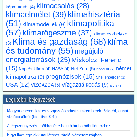
klímacsalás
(28)
hosszabbítsák meg a német klímacélok elérése határidejét, és a
képmutatás
(4)
klímasemlegességet 2045-ről 2050-re halasszák el. Úgy véli, hogy a
klímahisztéria
klímaelmélet
(39)
korábbi, az EU 2050-es célévétől eltérő német „különút” gazdasági
klímapolitika
(51)
szempontból káros és klímapolitikai szempontból hatástalan.
klímamodellek
(9)
Vassiliadis, szakszervezeti vezetője támogatja a kezdeményezést,
(57)
klímarögeszme
(37)
mivel a magas energiaköltségek, a gyenge konjunktúra és a rövid
klímavészhelyzet
Klíma és gazdaság
(68)
klíma
beruházási határidők elsősorban az energiaintenzív vállalkozásokat
(5)
terhelik. A törvényes cél azonban továbbra is érvényben marad,
és tudomány
(55)
megújuló
amíg a Bundestag nem módosítja az éghajlatvédelmi törvényt.
Kommentárunk: Az öt év halasztás kb. annyit jelent, mint
energiaforrások
(25)
Miskolczi Ferenc
fuldoklónak a szalmaszál. És evvel a két idézett vezető is tisztában
(15)
német
van.
Net Zero
(5)
Nap és klíma
(4)
NASA
(4)
Nobel-díj
(2)
prognózisok
(15)
klímapolitika
(9)
Shellenberger
(3)
2026.07.17. Műszaki Magazin: A BME kutatói
USA
(12)
Vízgazdálkodás
(9)
VÍZGAZDA
(5)
árvíz
(2)
segítenek kideríteni, hogyan lehetne Budapestre
vinni a paksi hőt
Legutóbbi bejegyzések
Az atomerőmű hulladékhőjének a fővárosi távfűtésben történő
hasznosítása gazdasági és környezetvédelmi szempontból is
Magyar energetikai és vízgazdálkodási szakemberek Paksról, dunai
ígéretes elképzelés.
vízlépcsőkről (frissítve 8.4.)
A főváros távhőrendszerét üzemeltető Budapesti Közművek (BKM)
több hónapig tartó tárgyalások után megbízási szerződést kötött a
A légszennyezés csökkenése hozzájárul a hőhullámokhoz
BME-vel egy döntést megalapozó tanulmány közös elkészítésére a
Kigyulladt egy akkumulátoros tároló Németországban