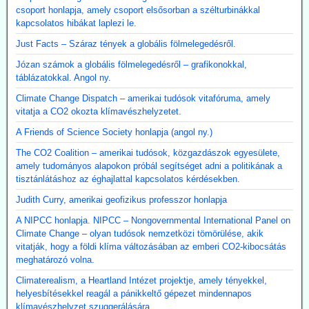
csoport honlapja, amely csoport elsősorban a szélturbinákkal
kapcsolatos hibákat laplezi le.
Just Facts – Száraz tények a globális fölmelegedésről.
Józan számok a globális fölmelegedésről – grafikonokkal,
táblázatokkal. Angol ny.
Climate Change Dispatch – amerikai tudósok vitafóruma, amely
vitatja a CO2 okozta klímavészhelyzetet.
A Friends of Science Society honlapja (angol ny.)
The CO2 Coalition – amerikai tudósok, közgazdászok egyesülete,
amely tudományos alapokon próbál segítséget adni a politikának a
tisztánlátáshoz az éghajlattal kapcsolatos kérdésekben.
Judith Curry, amerikai geofizikus professzor honlapja
A NIPCC honlapja. NIPCC – Nongovernmental International Panel on
Climate Change – olyan tudósok nemzetközi tömörülése, akik
vitatják, hogy a földi klíma változásában az emberi CO2-kibocsátás
meghatározó volna.
Climaterealism, a Heartland Intézet projektje, amely tényekkel,
helyesbítésekkel reagál a pánikkeltő gépezet mindennapos
klímavészhelyzet szuggerálására.