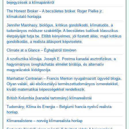
bejegyzések a klímapánikról
The Honest Broker – A becsületes bróker. Roger Pielke jr.
klímakutató honlapja
Jennifer Marohasy, biológus, kritikus gondolkodó, klímatudós, a
tudományos módszer szakértője. A becsületes tudósok klasszikus
életpályáját futja be. Előbb kényelmes, jól fizetett állás, majd kritikus
gondolkodás, a realista álláspont képviselete.
Climate at a Glance – Éghajlatról tömören
A szofisztika klímája. Joseph E. Postma kanadai asztrofizikus, a
hagyományos üvegházhatás elmélet bírálója, és alternatív
magyarázatok kidolgozója.
Manhattan Contrarian – Francis Menton nyugalmazott ügyvéd blogja.
Olyan valaki, aki elsőosztályú természettudományos ismeretekkel,
kiváló matematikai képességekkel rendelkezik.
British Kolumbia (kanadai tartomány) klímarealistái
Tudomány, Klíma és Energia – Belgiumi francia nyelvű realista
honlap.
Klimarealistene – norvég klímarealista honlap