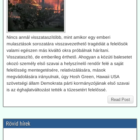
Nincs annál visszataszítóbb, mint amikor egy emberi
mulasztások sorozatára visszavezethető tragédiát a felelősök
valami egészen más kiváltó okra próbálnak hárítani.
Visszataszító, de emberileg érthető. Ahogyan a közúti balesetet
okozó személy első szavai a helyszínelő rendőr felé a saját
felelősség mentegetésére, relativizálására, mások
megvádolására irányulnak, úgy Hosh Green, Hawaii USA
szövetségi állam Demokrata párti kormányzójának első szavai
is az éghajlatváltozást tették a tűzesetért felelőssé.
Read Post
Rövid hírek