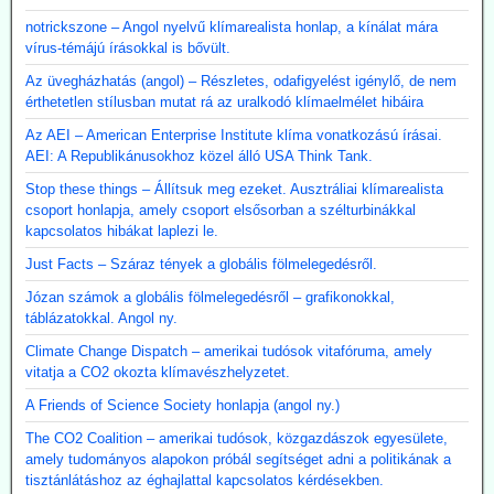
notrickszone – Angol nyelvű klímarealista honlap, a kínálat mára
vírus-témájú írásokkal is bővült.
Az üvegházhatás (angol) – Részletes, odafigyelést igénylő, de nem
érthetetlen stílusban mutat rá az uralkodó klímaelmélet hibáira
Az AEI – American Enterprise Institute klíma vonatkozású írásai.
AEI: A Republikánusokhoz közel álló USA Think Tank.
Stop these things – Állítsuk meg ezeket. Ausztráliai klímarealista
csoport honlapja, amely csoport elsősorban a szélturbinákkal
kapcsolatos hibákat laplezi le.
Just Facts – Száraz tények a globális fölmelegedésről.
Józan számok a globális fölmelegedésről – grafikonokkal,
táblázatokkal. Angol ny.
Climate Change Dispatch – amerikai tudósok vitafóruma, amely
vitatja a CO2 okozta klímavészhelyzetet.
A Friends of Science Society honlapja (angol ny.)
The CO2 Coalition – amerikai tudósok, közgazdászok egyesülete,
amely tudományos alapokon próbál segítséget adni a politikának a
tisztánlátáshoz az éghajlattal kapcsolatos kérdésekben.