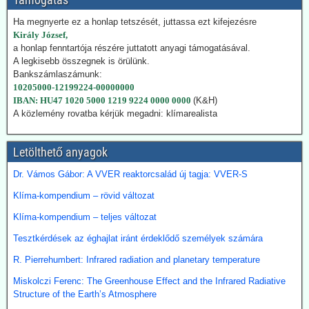
visszakozik klímavédelmi vállalásaitól
Ha megnyerte ez a honlap tetszését, juttassa ezt kifejezésre
Japán – szomszédjához, Dél-Koreához hasonlóan – újra üzembe
Király József,
helyezi azokat a szénerőműveket, amelyeket nemrég még egy
a honlap fenntartója részére juttatott anyagi támogatásával.
szennyezőbb korszak maradványainak bélyegeztek. Az energiaügyi
A legkisebb összegnek is örülünk.
hatóságok „rendkívüli ellátási bizonytalansággal” indokolták annak a
Bankszámlaszámunk:
tüzelőanyagnak a használatát, amelynek felszámolását korábban
10205000-12199224-00000000
megígérték.
IBAN: HU47 1020 5000 1219 9224 0000 0000
(K&H)
Hogy kedvezzen a nemzetközi klímalobbinak, Japán 2050-ig
A közlemény rovatba kérjük megadni: klímarealista
vállalta a teljes klímasemlegességet. De ahogy a realitás
bekopogtatott, azonnal ejtették a magas ívű terveket.
A japán Gazdasági, Kereskedelmi és Ipari Minisztérium (METI)
Letölthető anyagok
képviselői kijelentették, hogy a széntermelés bővítése azonnali
megoldást jelent a földgáz-megtakarításra. Mivel Japán a Hormuz
Dr. Vámos Gábor: A VVER reaktorcsalád új tagja: VVER-S
szoroson keresztül kapta olaj és földgázszállítmányait, a
történelemben először vásárolt közvetlenül az USA-ból kőolajat.
Klíma-kompendium – rövid változat
Emellett megnöveli saját kitermelését, és kacsingat az orosz
Klíma-kompendium – teljes változat
beszállításokra is.
Tesztkérdések az éghajlat iránt érdeklődő személyek számára
2026.07.22. Finance.yahoo: Kerozin a hulladék
R. Pierrehumbert: Infrared radiation and planetary temperature
étolajból és egyéb alternatív forrásokból - India a
startvonalon
Miskolczi Ferenc: The Greenhouse Effect and the Infrared Radiative
Structure of the Earth’s Atmosphere
A növényi olaj- és állati zsírhulladékból nemcsak autóüzemanyagot