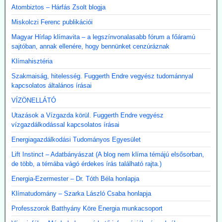
Atombiztos – Hárfás Zsolt blogja
Miskolczi Ferenc publikációi
Magyar Hírlap klímavita – a legszínvonalasabb fórum a főáramú
sajtóban, annak ellenére, hogy bennünket cenzúráznak
Klímahisztéria
Szakmaiság, hitelesség. Fuggerth Endre vegyész tudománnyal
kapcsolatos általános írásai
VÍZÖNELLÁTÓ
Utazások a Vízgazda körül. Fuggerth Endre vegyész
vízgazdálkodással kapcsolatos írásai
Energiagazdálkodási Tudományos Egyesület
Lift Instinct – Adatbányászat (A blog nem klíma témájú elsősorban,
de több, a témába vágó érdekes írás található rajta.)
Energia-Ezermester – Dr. Tóth Béla honlapja
Klímatudomány – Szarka László Csaba honlapja
Professzorok Batthyány Köre Energia munkacsoport