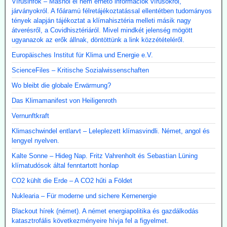
Vírusinfók – Máshol el nem érhető információk vírusokról,
járványokról. A főáramú félretájékoztatással ellentétben tudományos
tények alapján tájékoztat a klímahisztéria melleti másik nagy
átverésről, a Covidhisztériáról. Mivel mindkét jelenség mögött
ugyanazok az erők állnak, döntöttünk a link közzétételéről.
Europäisches Institut für Klima und Energie e.V.
ScienceFiles – Kritische Sozialwissenschaften
Wo bleibt die globale Erwärmung?
Das Klimamanifest von Heiligenroth
Vernunftkraft
Klimaschwindel entlarvt – Leleplezett klímasvindli. Német, angol és
lengyel nyelven.
Kalte Sonne – Hideg Nap. Fritz Vahrenholt és Sebastian Lüning
klímatudósok által fenntartott honlap
CO2 kühlt die Erde – A CO2 hűti a Földet
Nuklearia – Für moderne und sichere Kernenergie
Blackout hírek (német). A német energiapolitika és gazdálkodás
katasztrofális következményeire hívja fel a figyelmet.