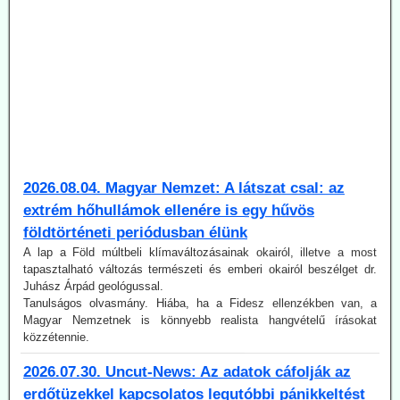
2026.08.04. Magyar Nemzet: A látszat csal: az
extrém hőhullámok ellenére is egy hűvös
földtörténeti periódusban élünk
A lap a Föld múltbeli klímaváltozásainak okairól, illetve a most
tapasztalható változás természeti és emberi okairól beszélget dr.
Juhász Árpád geológussal.
Tanulságos olvasmány. Hiába, ha a Fidesz ellenzékben van, a
Magyar Nemzetnek is könnyebb realista hangvételű írásokat
közzétennie.
2026.07.30. Uncut-News: Az adatok cáfolják az
erdőtüzekkel kapcsolatos legutóbbi pánikkeltést
A klímarögeszme felé elkötelezett média (vagyis a főáramú média