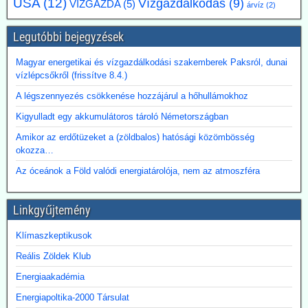
USA
(12)
Vízgazdálkodás
(9)
segítenek kideríteni, hogyan lehetne Budapestre
VÍZGAZDA
(5)
árvíz
(2)
vinni a paksi hőt
Legutóbbi bejegyzések
Az atomerőmű hulladékhőjének a fővárosi távfűtésben történő
hasznosítása gazdasági és környezetvédelmi szempontból is
Magyar energetikai és vízgazdálkodási szakemberek Paksról, dunai
ígéretes elképzelés.
vízlépcsőkről (frissítve 8.4.)
A főváros távhőrendszerét üzemeltető Budapesti Közművek (BKM)
több hónapig tartó tárgyalások után megbízási szerződést kötött a
A légszennyezés csökkenése hozzájárul a hőhullámokhoz
BME-vel egy döntést megalapozó tanulmány közös elkészítésére a
Paksi Atomerőmű hőjének a fővárosi távfűtési rendszerbe való
Kigyulladt egy akkumulátoros tároló Németországban
eljuttatása lehetőségéről.
Amikor az erdőtüzeket a (zöldbalos) hatósági közömbösség
okozza…
Az óceánok a Föld valódi energiatárolója, nem az atmoszféra
Linkgyűjtemény
Klímaszkeptikusok
Reális Zöldek Klub
Energiaakadémia
Energiapoltika-2000 Társulat