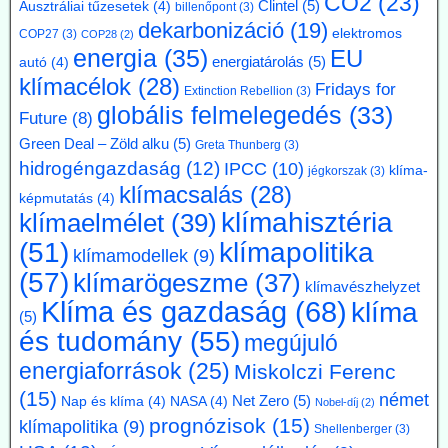
CO2
(23)
Clintel
(5)
Ausztráliai tűzesetek
(4)
billenőpont
(3)
Kommentárunk: Ezek szerint Argentínáról nemcsak pénzügy
dekarbonizáció
(19)
válságok említése során hallhatunk, hanem nukleáris technológiánál
elektromos
COP27
(3)
COP28
(2)
is. A 300 MW Paks II teljesítményének kb. egyhetede.
energia
(35)
EU
energiatárolás
(5)
autó
(4)
klímacélok
(28)
Fridays for
2026.07.17. Blackout News: A német RWE
Extinction Rebellion
(3)
globális felmelegedés
(33)
vezérigazgatója a német - az uniós vállalásoknál
Future
(8)
5 évvel előbbre hozott - klímacélok eltörlését kéri
Green Deal – Zöld alku
(5)
Greta Thunberg
(3)
Markus Krebber, az RWE vezérigazgatója azt követeli, hogy
hidrogéngazdaság
(12)
IPCC
(10)
klíma-
jégkorszak
(3)
hosszabbítsák meg a német klímacélok elérése határidejét, és a
klímacsalás
(28)
képmutatás
(4)
klímasemlegességet 2045-ről 2050-re halasszák el. Úgy véli, hogy a
klímahisztéria
klímaelmélet
(39)
korábbi, az EU 2050-es célévétől eltérő német „különút” gazdasági
szempontból káros és klímapolitikai szempontból hatástalan.
klímapolitika
(51)
klímamodellek
(9)
Vassiliadis, szakszervezeti vezetője támogatja a kezdeményezést,
(57)
mivel a magas energiaköltségek, a gyenge konjunktúra és a rövid
klímarögeszme
(37)
klímavészhelyzet
beruházási határidők elsősorban az energiaintenzív vállalkozásokat
Klíma és gazdaság
(68)
klíma
terhelik. A törvényes cél azonban továbbra is érvényben marad,
(5)
amíg a Bundestag nem módosítja az éghajlatvédelmi törvényt.
és tudomány
(55)
megújuló
Kommentárunk: Az öt év halasztás kb. annyit jelent, mint
energiaforrások
(25)
Miskolczi Ferenc
fuldoklónak a szalmaszál. És evvel a két idézett vezető is tisztában
van.
(15)
német
Net Zero
(5)
Nap és klíma
(4)
NASA
(4)
Nobel-díj
(2)
prognózisok
(15)
klímapolitika
(9)
2026.07.17. Műszaki Magazin: A BME kutatói
Shellenberger
(3)