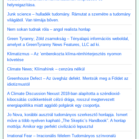
helyreigazítása.
Junk science – hulladék tudomány. Rámutat a szemétre a tudomány
világából. Van témája bőven.
Nem sokan tudnak róla – angol realista honlap
Green Tyranny; Zöld zsarnokság – Tényalapú információs weboldal,
amelyet a GreenTyranny News Features, LLC ad ki.
Klimatizmus – Az ’emberokozta klíma-rémhírterjesztés nyomon
követése
Climate News; Klímahírek – cenzúra nélkül
Greenhouse Defect – Az üvegház defekt. Mentsük meg a Földet az
idiotizmustól
A Climate Discussion Nexust 2018-ban alapította a széndioxid-
kibocsátás csökkentését célzó drága, rosszul megtervezett
energiapolitika miatt aggódó polgárok egy csoportja.
Jo Nova, korábbi ausztrál tudományos szerkesztő honlapja. Ismert
műve a több nyelven kapható „The Skeptic’s Handbook”. A honlap
mottója: Amikor egy perfekt civilizáció lepusztul
Irrational Fear – Irracionális félelem Tudományos színvonalú