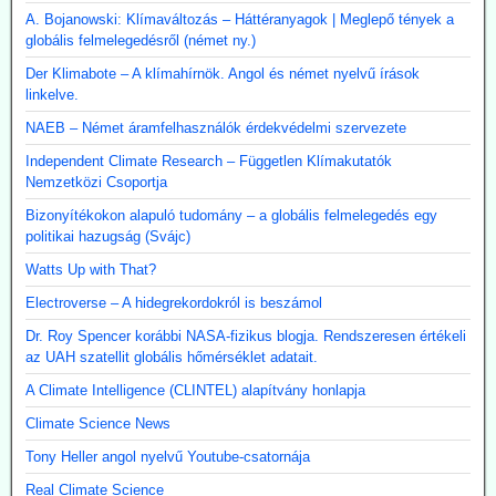
A. Bojanowski: Klímaváltozás – Háttéranyagok | Meglepő tények a
globális felmelegedésről (német ny.)
Der Klimabote – A klímahírnök. Angol és német nyelvű írások
linkelve.
NAEB – Német áramfelhasználók érdekvédelmi szervezete
Independent Climate Research – Független Klímakutatók
Nemzetközi Csoportja
Bizonyítékokon alapuló tudomány – a globális felmelegedés egy
politikai hazugság (Svájc)
Watts Up with That?
Electroverse – A hidegrekordokról is beszámol
Dr. Roy Spencer korábbi NASA-fizikus blogja. Rendszeresen értékeli
az UAH szatellit globális hőmérséklet adatait.
A Climate Intelligence (CLINTEL) alapítvány honlapja
Climate Science News
Tony Heller angol nyelvű Youtube-csatornája
Real Climate Science