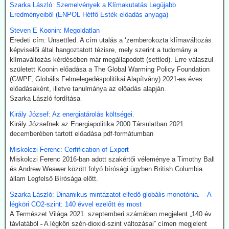
lehet gyártani, hanem kerozint is. Az így nyert üzemanyag neve
Szarka László: Szemelvények a Klímakutatás Legújabb
Sustainable Aviation Fuel (fenntartható kerozin, SAF). Előállítása
Eredményeiből (ENPOL Hétfő Esték előadás anyaga)
ma 2-5-ször drágább, mint a hagyományos keroziné, de
klímavédelmi okok miatt a légitársaságok érdeklődnek az
Steven E Koonin: Megoldatlan
üzemanyag iránt.
Eredeti cím: Unsettled. A cím utalás a ‘zemberokozta klímaváltozás
India új utat céloz meg az előállításnál. A mezőgazdasági
képviselői által hangoztatott tézisre, mely szerint a tudomány a
hulladékokból (magas CO-tartalmú) szintézisgázt lehet gyártani,
klímaváltozás kérdésében már megállapodott (settled). Erre válaszul
amit a Fischer-Tropsch eljárás szerint hidrogénnel reagáltatva
született Koonin előadása a The Global Warming Policy Foundation
folyékony szénhidrogén-keveréket, azaz benzint kapunk. A folyamat
(GWPF, Globális Felmelegedéspolitikai Alapítvány) 2021-es éves
megfelelő irányításánál a végtermék kerozin. A hidrogént -
előadásaként, illetve tanulmánya az előadás alapján.
legalábbis indiai források szerint elektrolízissel kívánják előállítani.
Szarka László fordítása
Kommentárunk: Semmi kifogásunk nincs a zöld technológiák ellen.
Király József: Az energiatárolás költségei.
Problémánk avval van, ha a zöldenergiagyártás súlyos állami, értsd
Király Józsefnek az Energiapolitika 2000 Társulatban 2021
adófizetői szubvenciókból akar megélni - az idők végezetéig.
decemberében tartott előadása pdf-formátumban
2026.07.21. Uncut-News: Ki hozta a köztudatba a
Miskolczi Ferenc: Cerfification of Expert
klíma-lezárásokat a kovid-lezárások mintájára?
Miskolczi Ferenc 2016-ban adott szakértői véleménye a Timothy Ball
és Andrew Weawer között folyó bírósági ügyben British Columbia
Google és az egyéb MI által támogatott keresők szerint a
állam Legfelső Bírósága előtt.
klímavészhelyzet miatti lezárások csupáncsak összeesküvés-
elmélet. Az igazság evvel szemben az, hogy a fogalmat egy, a
Szarka László: Dinamikus mintázatot elfedő globális monotónia. – A
WHO megbízásából dolgozó közgazdász alkotta meg 2020
légköri CO2-szint: 140 évvel ezelőtt és most
októberében. A támogatók között ott volt a Soros-alapítvány és a
A Természet Világa 2021. szeptemberi számában megjelent „140 év
világ legnagyobb vállalatait összefogó World Business Council for
távlatából ˗ A légköri szén-dioxid-szint változásai” címen megjelent
Sustainable Development. Az illető szerint a klímavészhelyzet