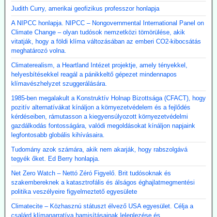
Judith Curry, amerikai geofizikus professzor honlapja
A NIPCC honlapja. NIPCC – Nongovernmental International Panel on
Climate Change – olyan tudósok nemzetközi tömörülése, akik
vitatják, hogy a földi klíma változásában az emberi CO2-kibocsátás
meghatározó volna.
Climaterealism, a Heartland Intézet projektje, amely tényekkel,
helyesbítésekkel reagál a pánikkeltő gépezet mindennapos
klímavészhelyzet szuggerálására.
1985-ben megalakult a Konstruktív Holnap Bizottsága (CFACT), hogy
pozitív alternatívákat kínáljon a környezetvédelem és a fejlődés
kérdéseiben, rámutasson a kiegyensúlyozott környezetvédelmi
gazdálkodás fontosságára, valódi megoldásokat kínáljon napjaink
legfontosabb globális kihívásaira.
Tudomány azok számára, akik nem akarják, hogy rabszolgává
tegyék őket. Ed Berry honlapja.
Net Zero Watch – Nettó Zéró Figyelő. Brit tudósoknak és
szakembereknek a katasztrofális és álságos éghajlatmegmentési
politika veszélyeire figyelmeztető egyesülete
Climatecite – Közhasznú státuszt élvező USA egyesület. Célja a
csalárd klímanarratíva hamisításainak leleplezése és