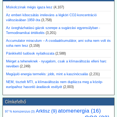
ezt a technológiát olyan piacokra pozícionálja, ahol a mesterséges
intelligencia (AI) adatközpontok, az ipar, a védelmi ágazat és a
Miskolczinak mégis igaza lesz
(4,107)
hajózás megbízható, folyamatos teljesítményre szorulnak. A modul
Az emberi kibocsátás irreleváns a légköri CO2-koncentráció
egy reaktormagból és szilícium-karbidból készült nyomástartó
változásában 1959 óta
(3,758)
tartályból áll, de egyelőre még nem termel áramot. Ezért továbbra is
döntő fontosságúak az engedélyezés, az üzemanyag-ellátás, a
Az üvegházhatású gázok szerepe a sugárzási egyensúlyban -
biztonsági tanúsítványok és a megbízható, folyamatos
Termodinamikai értékelés
(3,201)
üzemeltetés.
Accumulator miraculum – A csodaakkumulátor, ami soha nem volt és
Kommentárunk: Véleményünk szerint az utalás a 3D-nyomtatóra
soha nem lesz
(3,159)
egy figyelemfölkeltő reklámfogás - egy reaktor igényesebb annál,
hogy a 3D-nyomtatóra bízzuk megépítését.
Pánikkeltő tudósok nyilatkozata
(2,588)
Mérget a teheneknek - nyugalom, csak a klímaváltozás elleni harc
2026.07.17. Blackout News: Argentína
nevében
(2,249)
magánbefektetői finanszírozással kíván
Megújuló energia termelés: jobb, mint a kaszinócsalás
(2,231)
atomerőművet létesíteni
Argentína az Atucha-i atomerőmű-telepen egy új, körülbelül 300
NEM, tisztelt MTI, a klímaváltozás nem duplázza meg a közép-
megawatt teljesítményű atomreaktort kíván építeni. A projektet
európaihoz hasonló áradások esélyét
(2,003)
teljes egészében magánforrásokból finanszírozzák, és a beruházás
összege várhatóan eléri az 1,2 milliárd amerikai dollárt. Luis Caputo
gazdasági miniszter július elején mutatta be a terveket a projekt
Címkefelhő
fejlesztőjével, a Meitner Energy vállalattal közösen. A vállalat az
atomenergia
(16)
Arktisz
(9)
ACR-300 nevű argentin reaktortervet kívánja elsőként kereskedelmi
97 % konszenzus
(3)
célokra megvalósítani.