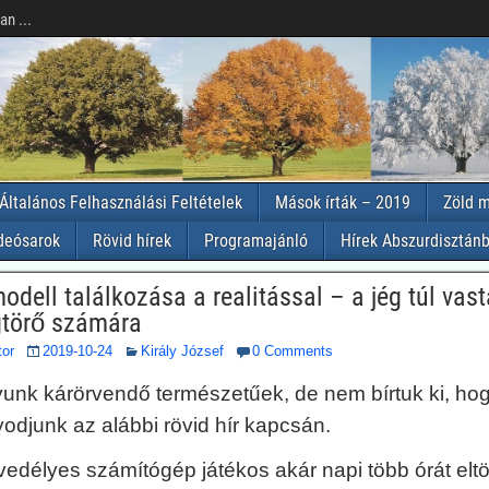
n ...
Általános Felhasználási Feltételek
Mások írták – 2019
Zöld m
deósarok
Rövid hírek
Programajánló
Hírek Abszurdisztánb
odell találkozása a realitással – a jég túl vas
égtörő számára
tor
2019-10-24
Király József
0 Comments
nk kárörvendő természetűek, de nem bírtuk ki, hog
odjunk az alábbi rövid hír kapcsán.
edélyes számítógép játékos akár napi több órát eltö