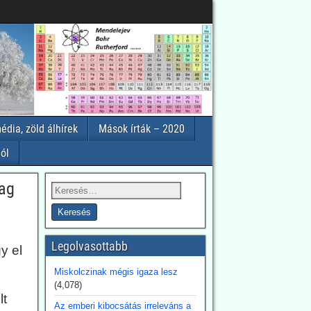
édia, zöld álhírek
Mások írták – 2020
ól
tag
Legolvasottabb
y el
Miskolczinak mégis igaza lesz
(4,078)
lt
Az emberi kibocsátás irreleváns a