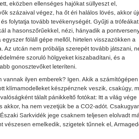
ett, eközben ellenséges hajókat süllyeszt el,
k százaival végez, ha őt éri halálos lövés, akkor új
, és folytatja tovább tevékenységét. Gyűjti a trófeákat
l a hasonszőrűekkel, nézi, hányadik a pontversen
 egyszer föláll gépe mellől, hirtelen visszazökken a
. Az utcán nem próbálja szerepét tovább játszani, 
védelmére szoruló hölgyeket kiszabadítani, és a
abb gonosztevőket leteríteni.
n vannak ilyen emberek? Igen. Akik a számítógépen
tt klímamodelleket készpénznek veszik, csakúgy, m
l valóságként tálalt pánikkeltő fotókat: Itt a világ vége
is akkor, ha nem vezetjük be a CO2-adót. Csakugyan
z Északi Sarkvidék jege csaknem teljesen elolvadt má
nt vészesen emelkedik, szigetek tűnnek el, Armaged