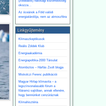
(zöldbalos) hatósági közömbösség
okozza…
Az óceánok a Föld valódi
energiatárolója, nem az atmoszféra
Linkgyűjtemény
Klímaszkeptikusok
Reális Zöldek Klub
Energiaakadémia
Energiapoltika-2000 Társulat
Atombiztos – Hárfás Zsolt blogja
Miskolczi Ferenc publikációi
Magyar Hírlap klímavita – a
legszínvonalasabb fórum a
főáramú sajtóban, annak ellenére,
hogy bennünket cenzúráznak
Klímahisztéria