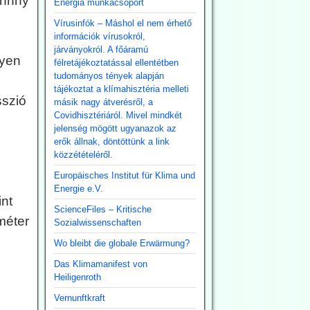
ohnny
Energia munkacsoport
Vírusinfók – Máshol el nem érhető
információk vírusokról,
járványokról. A főáramú
lyen
félretájékoztatással ellentétben
tudományos tények alapján
tájékoztat a klímahisztéria melleti
sszió
másik nagy átverésről, a
Covidhisztériáról. Mivel mindkét
jelenség mögött ugyanazok az
erők állnak, döntöttünk a link
közzétételéről.
Europäisches Institut für Klima und
Energie e.V.
int
ScienceFiles – Kritische
méter
Sozialwissenschaften
Wo bleibt die globale Erwärmung?
Das Klimamanifest von
Heiligenroth
Vernunftkraft