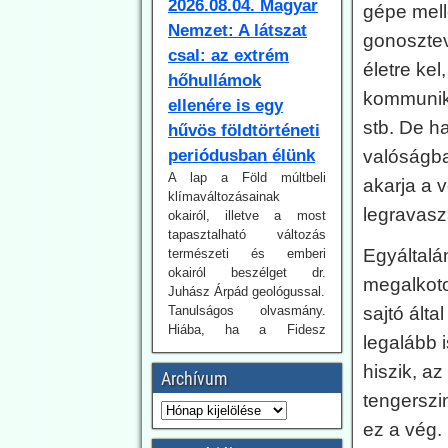
gépe mell
hőhullámok
ellenére is egy
gonosztevő
hűvös földtörténeti
életre kel
periódusban élünk
kommuniká
A lap a Föld múltbeli
stb. De ha
klímaváltozásainak
okairól, illetve a most
valóságba
tapasztalható változás
akarja a 
természeti és emberi
okairól beszélget dr.
legravasz
Juhász Árpád geológussal.
Tanulságos olvasmány.
Egyáltalá
Hiába, ha a Fidesz
ellenzékben van, a Magyar
megalkoto
Nemzetnek is könnyebb
sajtó álta
realista hangvételű
írásokat közzétennie.
legalább 
hiszik, a
2026.07.30. Uncut-
Archívum
tengerszi
News: Az adatok
cáfolják az
ez a vég.