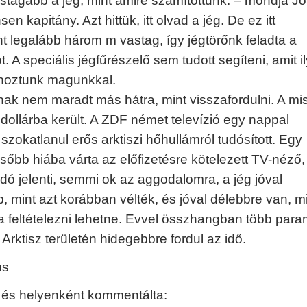
stagabb a jég, mint amire számítottunk. – mondja J
en kapitány. Azt hittük, itt olvad a jég. De ez itt
t legalább három m vastag, így jégtörőnk feladta a
t. A speciális jégfűrészelő sem tudott segíteni, amit i
hoztunk magunkkal.
nak nem maradt más hátra, mint visszafordulni. A mi
 dollárba került. A ZDF német televízió egy nappal
zokatlanul erős arktiszi hőhullámról tudósított. Egy
sőbb hiába várta az előfizetésre kötelezett TV-néző,
dó jelenti, semmi ok az aggodalomra, a jég jóval
, mint azt korábban vélték, és jóval délebbre van, m
sra feltételezni lehetne. Evvel összhangban több para
z Arktisz területén hidegebbre fordul az idő.
us
a és helyenként kommentálta: