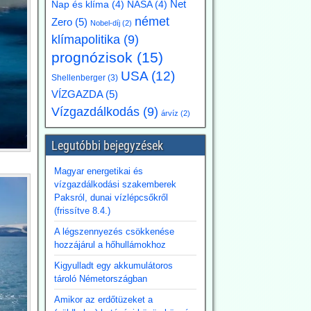
Net
Nap és klíma
(4)
NASA
(4)
német
Zero
(5)
Nobel-díj
(2)
klímapolitika
(9)
prognózisok
(15)
USA
(12)
Shellenberger
(3)
VÍZGAZDA
(5)
Vízgazdálkodás
(9)
árvíz
(2)
Legutóbbi bejegyzések
Magyar energetikai és
vízgazdálkodási szakemberek
Paksról, dunai vízlépcsőkről
(frissítve 8.4.)
A légszennyezés csökkenése
hozzájárul a hőhullámokhoz
Kigyulladt egy akkumulátoros
tároló Németországban
Amikor az erdőtüzeket a