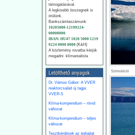
Németországban is
támogatásával.
Németország az
A legkisebb összegnek is
energiafordulat
örülünk.
finanszírozására 2026-ra
Bankszámlaszámunk:
23,7 milliárd eurót irányoz
10205000-12199224-
elő. Emellett Németország
00000000
évi 10 milliárd eurós
IBAN: HU47 1020 5000 1219
nagyságrendben
9224 0000 0000
(K&H)
finanszíroz nemzetközi
A közlemény rovatba kérjük
klímaprojekteket.
megadni: klímarealista
2026.07.28.
Szimuláció
Blackout News:
Letölthető anyagok
Szardínia:
Dr. Vámos Gábor: A VVER
Lángokban állnak a
reaktorcsalád új tagja:
VVER-S
szolárpanelek
Július 18-án súlyos
Klíma-kompendium – rövid
tűzvész tört ki egy
változat
magántulajdonú
Klíma-kompendium – teljes
napenergia-parkban Ottana
változat
ipari övezetében,
Szardínián. A tűz során
Tesztkérdések az éghajlat