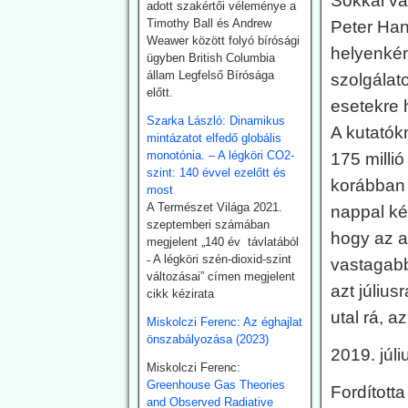
Sokkal va
nyertek a föld mélyéből.
adott szakértői véleménye a
Németország is hatósági
Timothy Ball és Andrew
Peter Hans
úton kívánja a kiaknázást
Weawer között folyó bírósági
helyenkén
felgyorsítani.
ügyben British Columbia
állam Legfelső Bírósága
szolgálato
2026.07.22.
előtt.
esetekre 
Climatechangedisp
Szarka László: Dinamikus
A kutatók
atch: Japán
mintázatot elfedő globális
monotónia. – A légköri CO2-
175 millió
visszakozik
szint: 140 évvel ezelőtt és
klímavédelmi
korábban s
most
vállalásaitól
A Természet Világa 2021.
nappal ké
Japán – szomszédjához,
szeptemberi számában
hogy az a
Dél-Koreához hasonlóan –
megjelent „140 év távlatából
újra üzembe helyezi
˗ A légköri szén-dioxid-szint
vastagabb
azokat a szénerőműveket,
változásai” címen megjelent
azt júliu
amelyeket nemrég még
cikk kézirata
egy szennyezőbb korszak
utal rá, a
Miskolczi Ferenc: Az éghajlat
maradványainak
önszabályozása (2023)
bélyegeztek. Az
2019. júli
energiaügyi hatóságok
Miskolczi Ferenc:
„rendkívüli ellátási
Greenhouse Gas Theories
Fordított
bizonytalansággal”
and Observed Radiative