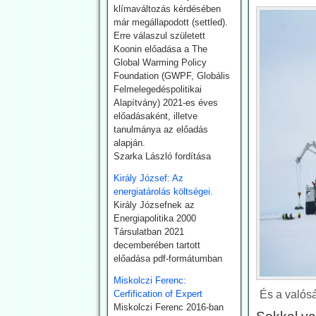
sugárzás és
klímaváltozás kérdésében
felhőképződés
már megállapodott (settled).
kutatásával. Eredményei
Erre válaszul született
nem támogatták minden
Koonin előadása a The
esetben az IPCC
Global Warming Policy
direktívákat.
Foundation (GWPF, Globális
Felmelegedéspolitikai
2026.07.28. EIKE:
Alapítvány) 2021-es éves
előadásaként, illetve
Az USA és
tanulmánya az előadás
Németország
alapján.
fokozza a
Szarka László fordítása
geotermiában rejlő
Király József: Az
lehetőségek
energiatárolás költségei.
Király Józsefnek az
kiaknázását
Energiapolitika 2000
Az USA képviselőháza
Társulatban 2021
törvény fogadott el a
decemberében tartott
geotermikus energia
előadása pdf-formátumban
kiaknázásának
felgyorsítására.
Miskolczi Ferenc:
Németországban 2024-ben
Cerfification of Expert
És a valósá
összesen 29 TWh energiát
Miskolczi Ferenc 2016-ban