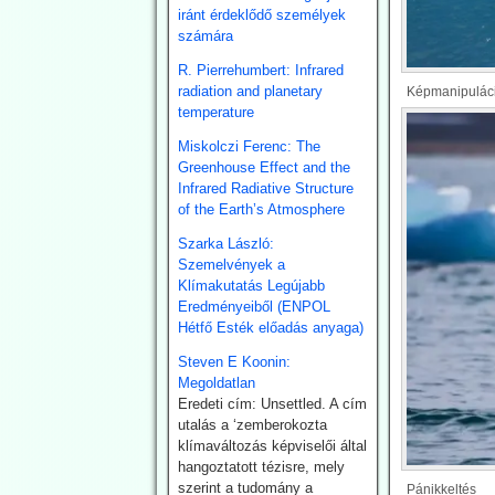
nyilvánvalóan több ezer
iránt érdeklődő személyek
napelem lángokban állt. A
számára
tűz már az előző nap
Noragugume közelében
R. Pierrehumbert: Infrared
keletkezett.
radiation and planetary
Képmanipulác
temperature
2026.07.28. EIKE:
Miskolczi Ferenc: The
Henrik Svensmark
Greenhouse Effect and the
nemzetközi hírű
Infrared Radiative Structure
of the Earth’s Atmosphere
légkörkutatót
elbocsátotta
Szarka László:
Szemelvények a
egyeteme állásából
Klímakutatás Legújabb
- feltehetően a
Eredményeiből (ENPOL
klímapánikkeltést
Hétfő Esték előadás anyaga)
cáfoló eredményei
Steven E Koonin:
miatt.
Megoldatlan
A Dániai Műszaki Egyetem
Eredeti cím: Unsettled. A cím
(DTU) fölmondott
utalás a ‘zemberokozta
Svensmarknak.
klímaváltozás képviselői által
Svensmark neve
hangoztatott tézisre, mely
összeforrott a kozmikus
szerint a tudomány a
Pánikkeltés