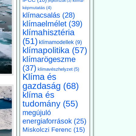
klíma-
jégkorszak
(3)
képmutatás
(4)
klímacsalás
(28)
klímaelmélet
(39)
klímahisztéria
(51)
klímamodellek
(9)
klímapolitika
(57)
klímarögeszme
(37)
klímavészhelyzet
(5)
Klíma és
gazdaság
(68)
klíma és
tudomány
(55)
megújuló
energiaforrások
(25)
Miskolczi Ferenc
(15)