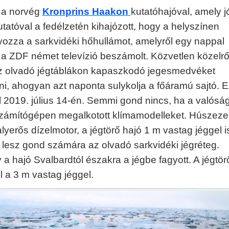
t a norvég
Kronprins Haakon
kutatóhajóval, amely j
tatóval a fedélzetén kihajózott, hogy a helyszínen
ozza a sarkvidéki hőhullámot, amelyről egy nappal
a ZDF német televízió beszámolt. Közvetlen közelrő
z olvadó jégtáblákon kapaszkodó jegesmedvéket
ni, ahogyan azt naponta sulykolja a főáramú sajtó. E
el 2019. július 14-én. Semmi gond nincs, ha a valósá
számítógépen megalkotott klímamodelleket. Húszeze
alyerős dízelmotor, a jégtörő hajó 1 m vastag jéggel i
m lesz gond számára az olvadó sarkvidéki jégréteg.
a hajó Svalbardtól északra a jégbe fagyott. A jégtör
l a 3 m vastag jéggel.