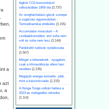
légköri CO2-koncentráció
változásában 1959 óta
(3,737)
ra
Az üvegházhatású gázok szerepe
,
a sugárzási egyensúlyban -
yben,
Termodinamikai értékelés
(3,155)
Accumulator miraculum – A
csodaakkumulátor, ami soha nem
nem
volt és soha nem lesz
(3,144)
Pánikkeltő tudósok nyilatkozata
(2,567)
Mérget a teheneknek - nyugalom,
csak a klímaváltozás elleni harc
int a
nevében
(2,235)
Megújuló energia termelés: jobb,
mint a kaszinócsalás
(2,215)
 azt
A Hunga Tonga vulkán hatása a
r, a
2023-as melegedési rekordra
don,
(2,114)