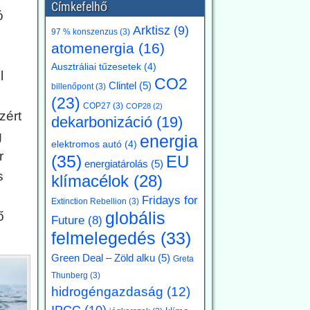
Címkefelhő
ó
Arktisz
(9)
97 % konszenzus
(3)
atomenergia
(16)
Ausztráliai tűzesetek
(4)
l
CO2
Clintel
(5)
billenőpont
(3)
(23)
COP27
(3)
COP28
(2)
zért
dekarbonizáció
(19)
g
energia
elektromos autó
(4)
r
(35)
EU
energiatárolás
(5)
s
klímacélok
(28)
Fridays for
Extinction Rebellion
(3)
globális
ő
Future
(8)
felmelegedés
(33)
Green Deal – Zöld alku
(5)
Greta
Thunberg
(3)
hidrogéngazdaság
(12)
IPCC
(10)