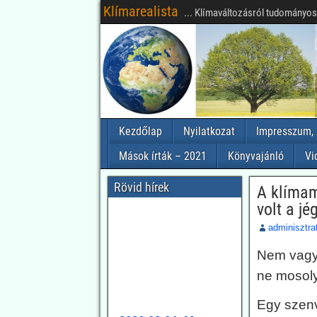
Klímarealista
... Klímaváltozásról tudományosa
Kezdőlap
Nyilatkozat
Impresszum, 
Mások írták – 2021
Könyvajánló
Vi
Rövid hírek
A klímam
volt a j
adminisztra
Nem vagyu
2026.08.04. Magyar
ne mosoly
Nemzet: A látszat
Egy szenv
csal: az extrém