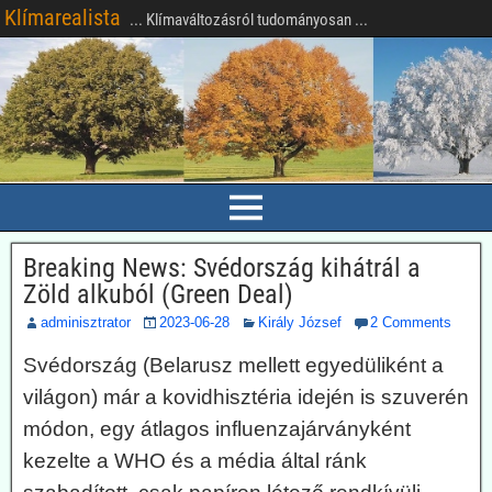
Klímarealista
... Klímaváltozásról tudományosan ...
Breaking News: Svédország kihátrál a
Zöld alkuból (Green Deal)
adminisztrator
2023-06-28
Király József
2 Comments
Svédország (Belarusz mellett egyedüliként a
világon) már a kovidhisztéria idején is szuverén
módon, egy átlagos influenzajárványként
kezelte a WHO és a média által ránk