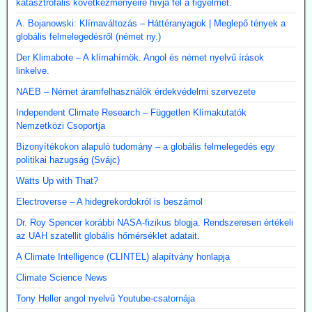
katasztrofális következményeire hívja fel a figyelmet.
A. Bojanowski: Klímaváltozás – Háttéranyagok | Meglepő tények a
globális felmelegedésről (német ny.)
Der Klimabote – A klímahírnök. Angol és német nyelvű írások
linkelve.
NAEB – Német áramfelhasználók érdekvédelmi szervezete
Independent Climate Research – Független Klímakutatók
Nemzetközi Csoportja
Bizonyítékokon alapuló tudomány – a globális felmelegedés egy
politikai hazugság (Svájc)
Watts Up with That?
Electroverse – A hidegrekordokról is beszámol
Dr. Roy Spencer korábbi NASA-fizikus blogja. Rendszeresen értékeli
az UAH szatellit globális hőmérséklet adatait.
A Climate Intelligence (CLINTEL) alapítvány honlapja
Climate Science News
Tony Heller angol nyelvű Youtube-csatornája