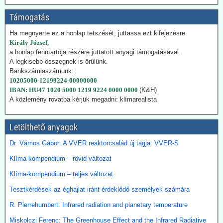
klímavédelmi okok miatt a légitársaságok érdeklődnek az
üzemanyag iránt.
Támogatás
India új utat céloz meg az előállításnál. A mezőgazdasági
hulladékokból (magas CO-tartalmú) szintézisgázt lehet gyártani,
Ha megnyerte ez a honlap tetszését, juttassa ezt kifejezésre
amit a Fischer-Tropsch eljárás szerint hidrogénnel reagáltatva
Király József,
folyékony szénhidrogén-keveréket, azaz benzint kapunk. A folyamat
a honlap fenntartója részére juttatott anyagi támogatásával.
megfelelő irányításánál a végtermék kerozin. A hidrogént -
A legkisebb összegnek is örülünk.
legalábbis indiai források szerint elektrolízissel kívánják előállítani.
Bankszámlaszámunk:
Kommentárunk: Semmi kifogásunk nincs a zöld technológiák ellen.
10205000-12199224-00000000
Problémánk avval van, ha a zöldenergiagyártás súlyos állami, értsd
IBAN: HU47 1020 5000 1219 9224 0000 0000
(K&H)
adófizetői szubvenciókból akar megélni - az idők végezetéig.
A közlemény rovatba kérjük megadni: klímarealista
2026.07.21. Uncut-News: Ki hozta a köztudatba a
Letölthető anyagok
klíma-lezárásokat a kovid-lezárások mintájára?
Google és az egyéb MI által támogatott keresők szerint a
Dr. Vámos Gábor: A VVER reaktorcsalád új tagja: VVER-S
klímavészhelyzet miatti lezárások csupáncsak összeesküvés-
Klíma-kompendium – rövid változat
elmélet. Az igazság evvel szemben az, hogy a fogalmat egy, a
WHO megbízásából dolgozó közgazdász alkotta meg 2020
Klíma-kompendium – teljes változat
októberében. A támogatók között ott volt a Soros-alapítvány és a
világ legnagyobb vállalatait összefogó World Business Council for
Tesztkérdések az éghajlat iránt érdeklődő személyek számára
Sustainable Development. Az illető szerint a klímavészhelyzet
R. Pierrehumbert: Infrared radiation and planetary temperature
miatti lezárások a vörös hús fogyasztásának tilalmát, a személyes
járműhasználat korlátozását, a fosszilis tüzelőanyagok
Miskolczi Ferenc: The Greenhouse Effect and the Infrared Radiative