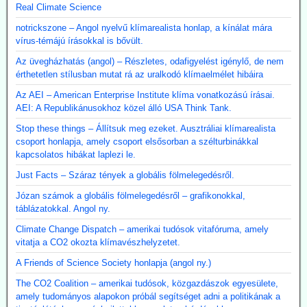
Real Climate Science
notrickszone – Angol nyelvű klímarealista honlap, a kínálat mára
vírus-témájú írásokkal is bővült.
Az üvegházhatás (angol) – Részletes, odafigyelést igénylő, de nem
érthetetlen stílusban mutat rá az uralkodó klímaelmélet hibáira
Az AEI – American Enterprise Institute klíma vonatkozású írásai.
AEI: A Republikánusokhoz közel álló USA Think Tank.
Stop these things – Állítsuk meg ezeket. Ausztráliai klímarealista
csoport honlapja, amely csoport elsősorban a szélturbinákkal
kapcsolatos hibákat laplezi le.
Just Facts – Száraz tények a globális fölmelegedésről.
Józan számok a globális fölmelegedésről – grafikonokkal,
táblázatokkal. Angol ny.
Climate Change Dispatch – amerikai tudósok vitafóruma, amely
vitatja a CO2 okozta klímavészhelyzetet.
A Friends of Science Society honlapja (angol ny.)
The CO2 Coalition – amerikai tudósok, közgazdászok egyesülete,
amely tudományos alapokon próbál segítséget adni a politikának a