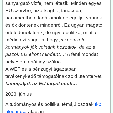
sanyargató vízfej nem létezik. Minden egyes
EU szervbe, bizottságba, tanácsba,
parlamentbe a tagállamok delegáltjai vannak
és ők döntenek mindenről. Ez ugyan magától
értetődőnek tűnik, de úgy a politika, mint a
média azt sugallja, hogy
„mi nemzeti
kormányok jók volnánk hozzátok, de az a
piszok EU elront mindent…”
A fenti mondat
helyesen tehát így szólna:
A WEF és a pénzügyi ágazatban
tevékenykedő támogatóinak zöld ütemtervét
támogatják az EU tagállamok…
2023. június
A tudományos és politikai témájú osztrák
tkp
blog írása
alapján