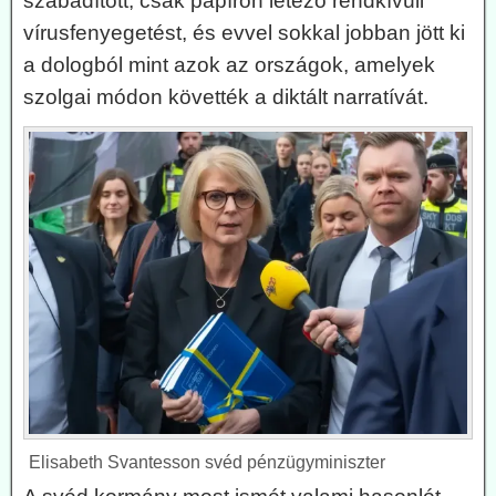
szabadított, csak papíron létező rendkívüli
vírusfenyegetést, és evvel sokkal jobban jött ki
a dologból mint azok az országok, amelyek
szolgai módon követték a diktált narratívát.
Elisabeth Svantesson svéd pénzügyminiszter