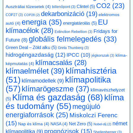
Az atomerőmű hulladékhőjének a fővárosi távfűtésben történő
CO2
(23)
hasznosítása gazdasági és környezetvédelmi szempontból is
Clintel
(5)
Ausztráliai tűzesetek
(4)
billenőpont
(3)
ígéretes elképzelés.
dekarbonizáció
(19)
elektromos
COP27
(3)
COP28
(2)
A főváros távhőrendszerét üzemeltető Budapesti Közművek (BKM)
energia
(35)
EU
több hónapig tartó tárgyalások után megbízási szerződést kötött a
energiatárolás
(5)
autó
(4)
BME-vel egy döntést megalapozó tanulmány közös elkészítésére a
klímacélok
(28)
Fridays for
Extinction Rebellion
(3)
Paksi Atomerőmű hőjének a fővárosi távfűtési rendszerbe való
globális felmelegedés
(33)
Future
(8)
eljuttatása lehetőségéről.
Green Deal – Zöld alku
(5)
Greta Thunberg
(3)
hidrogéngazdaság
(12)
IPCC
(10)
klíma-
jégkorszak
(3)
klímacsalás
(28)
képmutatás
(4)
klímahisztéria
klímaelmélet
(39)
klímapolitika
(51)
klímamodellek
(9)
(57)
klímarögeszme
(37)
klímavészhelyzet
Klíma és gazdaság
(68)
klíma
(5)
és tudomány
(55)
megújuló
energiaforrások
(25)
Miskolczi Ferenc
(15)
német
Net Zero
(5)
Nap és klíma
(4)
NASA
(4)
Nobel-díj
(2)
prognózisok
(15)
klímapolitika
(9)
Shellenberger
(3)