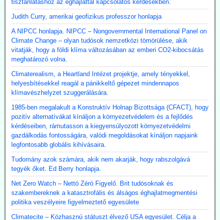
tisztánlátáshoz az éghajlattal kapcsolatos kérdésekben.
Judith Curry, amerikai geofizikus professzor honlapja
A NIPCC honlapja. NIPCC – Nongovernmental International Panel on
Climate Change – olyan tudósok nemzetközi tömörülése, akik
vitatják, hogy a földi klíma változásában az emberi CO2-kibocsátás
meghatározó volna.
Climaterealism, a Heartland Intézet projektje, amely tényekkel,
helyesbítésekkel reagál a pánikkeltő gépezet mindennapos
klímavészhelyzet szuggerálására.
1985-ben megalakult a Konstruktív Holnap Bizottsága (CFACT), hogy
pozitív alternatívákat kínáljon a környezetvédelem és a fejlődés
kérdéseiben, rámutasson a kiegyensúlyozott környezetvédelmi
gazdálkodás fontosságára, valódi megoldásokat kínáljon napjaink
legfontosabb globális kihívásaira.
Tudomány azok számára, akik nem akarják, hogy rabszolgává
tegyék őket. Ed Berry honlapja.
Net Zero Watch – Nettó Zéró Figyelő. Brit tudósoknak és
szakembereknek a katasztrofális és álságos éghajlatmegmentési
politika veszélyeire figyelmeztető egyesülete
Climatecite – Közhasznú státuszt élvező USA egyesület. Célja a