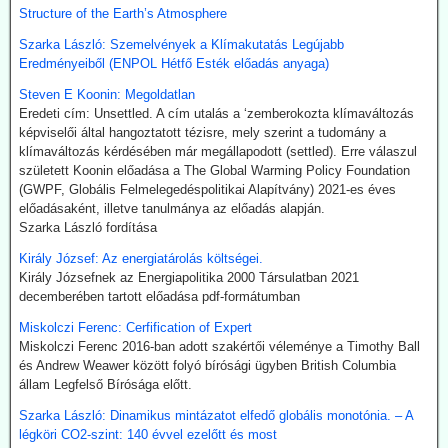
kitermelésének megszüntetését és további energiaügyi
Structure of the Earth’s Atmosphere
intézkedéseket jelentenének.
Hogy erre (egyelőre legalább is) nem került sor, az az ún.
Szarka László: Szemelvények a Klímakutatás Legújabb
összeesküvés-elmélet terjesztőknek, azaz az információk
Eredményeiből (ENPOL Hétfő Esték előadás anyaga)
kompromisszum nélkül terjesztőinek köszönhető.
Steven E Koonin: Megoldatlan
Eredeti cím: Unsettled. A cím utalás a ‘zemberokozta klímaváltozás
2026.07.21. The Sociable: Nemzetközi támogatás
képviselői által hangoztatott tézisre, mely szerint a tudomány a
a moduláris atomerőművek elterjesztésére
klímaváltozás kérdésében már megállapodott (settled). Erre válaszul
Az Egyesült Államok, Japán és Dél-Korea fel kívánják gyorsítani a
született Koonin előadása a The Global Warming Policy Foundation
kis moduláris atomreaktorok bevezetését az Indiai-óceáni
(GWPF, Globális Felmelegedéspolitikai Alapítvány) 2021-es éves
térségben. Hivatalosan az „energiabiztonságról” és a „tiszta
előadásaként, illetve tanulmánya az előadás alapján.
technológiáról” van szó. Valójában azonban itt alakul ki a digitális
Szarka László fordítása
hatalmi struktúra következő szintje: a mesterséges intelligencia
Király József: Az energiatárolás költségei.
adatközpontjai hatalmas mennyiségű áramot igényelnek – és a
Király Józsefnek az Energiapolitika 2000 Társulatban 2021
politika most biztosítja ehhez a szükséges nukleáris infrastruktúrát.
decemberében tartott előadása pdf-formátumban
2026.07.17. Blackout News: Tórium-reaktor a 3D
Miskolczi Ferenc: Cerfification of Expert
nyomtatóból?
Miskolczi Ferenc 2016-ban adott szakértői véleménye a Timothy Ball
és Andrew Weawer között folyó bírósági ügyben British Columbia
Az Ampera nevű USA startup 2026. július elején bemutatta a 3D-
állam Legfelső Bírósága előtt.
nyomtatóval előállított, teljes méretű tórium-reaktormodult. A vállalat
ezt a technológiát olyan piacokra pozícionálja, ahol a mesterséges
Szarka László: Dinamikus mintázatot elfedő globális monotónia. – A
intelligencia (AI) adatközpontok, az ipar, a védelmi ágazat és a
légköri CO2-szint: 140 évvel ezelőtt és most
hajózás megbízható, folyamatos teljesítményre szorulnak. A modul