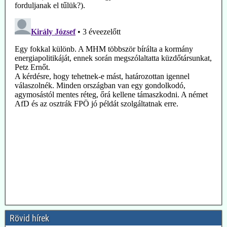
2026.08.04. Magyar Nemzet: A látszat csal: az
extrém hőhullámok ellenére is egy hűvös
földtörténeti periódusban élünk
A lap a Föld múltbeli klímaváltozásainak okairól, illetve a most
tapasztalható változás természeti és emberi okairól beszélget dr.
Juhász Árpád geológussal.
Tanulságos olvasmány. Hiába, ha a Fidesz ellenzékben van, a
Magyar Nemzetnek is könnyebb realista hangvételű írásokat
közzétennie.
2026.07.30. Uncut-News: Az adatok cáfolják az
erdőtüzekkel kapcsolatos legutóbbi pánikkeltést
A klímarögeszme felé elkötelezett média (vagyis a főáramú média
100 %-ban) a klímaváltozásban, magyarul az antropogén CO2-
kibocsátás növekedésében igyekszik megtalálni (vagy legalábbis az
Rövid hírek
olvasókkal elhitetni) az erdőtüzek okát. Így van ez az idén is, mint a