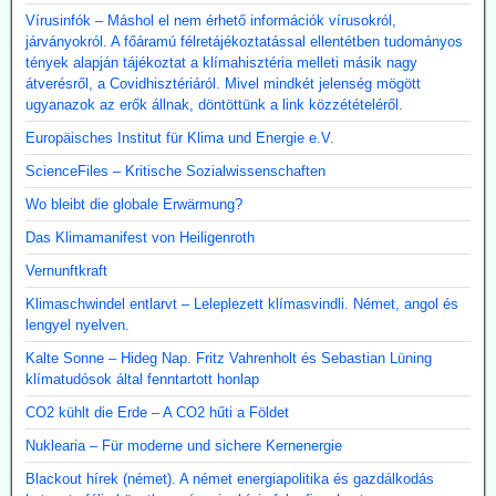
Vírusinfók – Máshol el nem érhető információk vírusokról,
járványokról. A főáramú félretájékoztatással ellentétben tudományos
tények alapján tájékoztat a klímahisztéria melleti másik nagy
átverésről, a Covidhisztériáról. Mivel mindkét jelenség mögött
ugyanazok az erők állnak, döntöttünk a link közzétételéről.
Europäisches Institut für Klima und Energie e.V.
ScienceFiles – Kritische Sozialwissenschaften
Wo bleibt die globale Erwärmung?
Das Klimamanifest von Heiligenroth
Vernunftkraft
Klimaschwindel entlarvt – Leleplezett klímasvindli. Német, angol és
lengyel nyelven.
Kalte Sonne – Hideg Nap. Fritz Vahrenholt és Sebastian Lüning
klímatudósok által fenntartott honlap
CO2 kühlt die Erde – A CO2 hűti a Földet
Nuklearia – Für moderne und sichere Kernenergie
Blackout hírek (német). A német energiapolitika és gazdálkodás