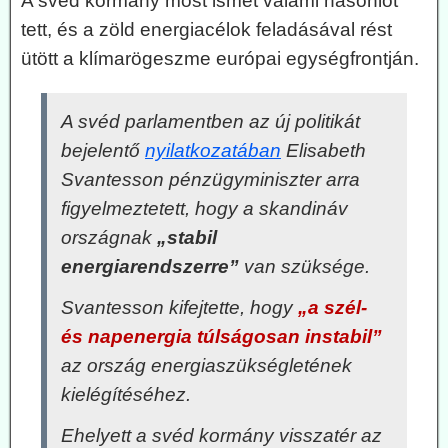
A svéd kormány most ismét valami hasonlót
tett, és a zöld energiacélok feladásával rést
ütött a klímarögeszme európai egységfrontján.
A svéd parlamentben az új politikát
bejelentő
nyilatkozatában
Elisabeth
Svantesson pénzügyminiszter arra
figyelmeztetett, hogy a skandináv
országnak
„stabil
energiarendszerre”
van szüksége.
Svantesson kifejtette, hogy
„a szél-
és napenergia túlságosan instabil”
az ország energiaszükségletének
kielégítéséhez.
Ehelyett a svéd kormány visszatér az