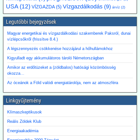
USA
(12)
Vízgazdálkodás
(9)
VÍZGAZDA
(5)
árvíz
(2)
Legutóbbi bejegyzések
Magyar energetikai és vízgazdálkodási szakemberek Paksról, dunai
vízlépcsőkről (frissítve 8.4.)
A légszennyezés csökkenése hozzájárul a hőhullámokhoz
Kigyulladt egy akkumulátoros tároló Németországban
Amikor az erdőtüzeket a (zöldbalos) hatósági közömbösség
okozza…
Az óceánok a Föld valódi energiatárolója, nem az atmoszféra
Linkgyűjtemény
Klímaszkeptikusok
Reális Zöldek Klub
Energiaakadémia