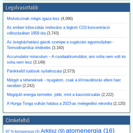
Legolvasottabb
2026.07.17. Blackout News: A német RWE
vezérigazgatója a német - az uniós vállalásoknál
Miskolczinak mégis igaza lesz
(4,086)
5 évvel előbbre hozott - klímacélok eltörlését kéri
Az emberi kibocsátás irreleváns a légköri CO2-koncentráció
Markus Krebber, az RWE vezérigazgatója azt követeli, hogy
változásában 1959 óta
(3,743)
hosszabbítsák meg a német klímacélok elérése határidejét, és a
Az üvegházhatású gázok szerepe a sugárzási egyensúlyban -
klímasemlegességet 2045-ről 2050-re halasszák el. Úgy véli, hogy a
Termodinamikai értékelés
(3,160)
korábbi, az EU 2050-es célévétől eltérő német „különút” gazdasági
szempontból káros és klímapolitikai szempontból hatástalan.
Accumulator miraculum – A csodaakkumulátor, ami soha nem volt és
Vassiliadis, szakszervezeti vezetője támogatja a kezdeményezést,
soha nem lesz
(3,149)
mivel a magas energiaköltségek, a gyenge konjunktúra és a rövid
Pánikkeltő tudósok nyilatkozata
(2,573)
beruházási határidők elsősorban az energiaintenzív vállalkozásokat
terhelik. A törvényes cél azonban továbbra is érvényben marad,
Mérget a teheneknek - nyugalom, csak a klímaváltozás elleni harc
amíg a Bundestag nem módosítja az éghajlatvédelmi törvényt.
nevében
(2,242)
Kommentárunk: Az öt év halasztás kb. annyit jelent, mint
Megújuló energia termelés: jobb, mint a kaszinócsalás
(2,222)
fuldoklónak a szalmaszál. És evvel a két idézett vezető is tisztában
van.
A Hunga Tonga vulkán hatása a 2023-as melegedési rekordra
(2,120)
2026.07.17. Műszaki Magazin: A BME kutatói
segítenek kideríteni, hogyan lehetne Budapestre
Címkefelhő
vinni a paksi hőt
atomenergia
(16)
Arktisz
(9)
97 % konszenzus
(3)