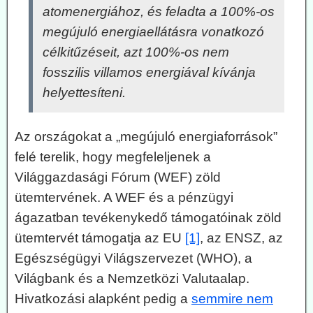
atomenergiához, és feladta a 100%-os
megújuló energiaellátásra vonatkozó
célkitűzéseit, azt 100%-os nem
fosszilis villamos energiával kívánja
helyettesíteni.
Az országokat a „megújuló energiaforrások”
felé terelik, hogy megfeleljenek a
Világgazdasági Fórum (WEF) zöld
ütemtervének. A WEF és a pénzügyi
ágazatban tevékenykedő támogatóinak zöld
ütemtervét támogatja az EU
[1]
, az ENSZ, az
Egészségügyi Világszervezet (WHO), a
Világbank és a Nemzetközi Valutaalap.
Hivatkozási alapként pedig a
semmire nem