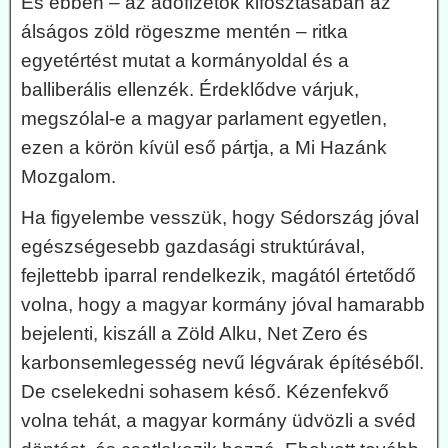
És ebben – az adófizetők kifosztásában az
álságos zöld rögeszme mentén – ritka
egyetértést mutat a kormányoldal és a
balliberális ellenzék. Érdeklődve várjuk,
megszólal-e a magyar parlament egyetlen,
ezen a körön kívül eső pártja, a Mi Hazánk
Mozgalom.
Ha figyelembe vesszük, hogy Sédország jóval
egészségesebb gazdasági struktúrával,
fejlettebb iparral rendelkezik, magától értetődő
volna, hogy a magyar kormány jóval hamarabb
bejelenti, kiszáll a Zöld Alku, Net Zero és
karbonsemlegesség nevű légvárak építéséből.
De cselekedni sohasem késő. Kézenfekvő
volna tehát, a magyar kormány üdvözli a svéd