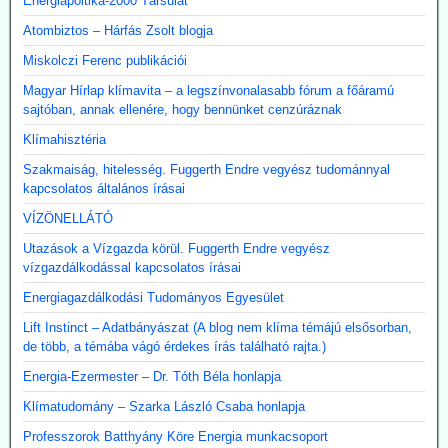
Energiapoltika-2000 Társulat
Atombiztos – Hárfás Zsolt blogja
Miskolczi Ferenc publikációi
Magyar Hírlap klímavita – a legszínvonalasabb fórum a főáramú
sajtóban, annak ellenére, hogy bennünket cenzúráznak
Klímahisztéria
Szakmaiság, hitelesség. Fuggerth Endre vegyész tudománnyal
kapcsolatos általános írásai
VÍZÖNELLÁTÓ
Utazások a Vízgazda körül. Fuggerth Endre vegyész
vízgazdálkodással kapcsolatos írásai
Energiagazdálkodási Tudományos Egyesület
Lift Instinct – Adatbányászat (A blog nem klíma témájú elsősorban,
de több, a témába vágó érdekes írás található rajta.)
Energia-Ezermester – Dr. Tóth Béla honlapja
Klímatudomány – Szarka László Csaba honlapja
Professzorok Batthyány Köre Energia munkacsoport