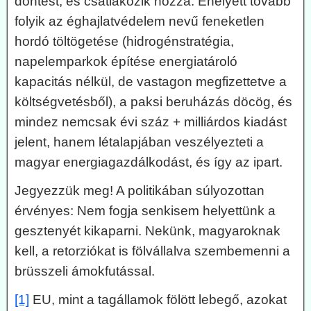
döntést, és csatlakozik hozzá. Ehelyett tovább
folyik az éghajlatvédelem nevű feneketlen
hordó töltögetése (hidrogénstratégia,
napelemparkok építése energiatároló
kapacitás nélkül, de vastagon megfizettetve a
költségvetésből), a paksi beruházás döcög, és
mindez nemcsak évi száz + milliárdos kiadást
jelent, hanem létalapjában veszélyezteti a
magyar energiagazdálkodást, és így az ipart.
Jegyezzük meg! A politikában súlyozottan
érvényes: Nem fogja senkisem helyettünk a
gesztenyét kikaparni. Nekünk, magyaroknak
kell, a retorziókat is fölvállalva szembemenni a
brüsszeli ámokfutással.
[1]
EU, mint a tagállamok fölött lebegő, azokat