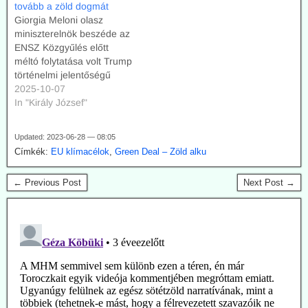
tovább a zöld dogmát
Giorgia Meloni olasz
miniszterelnök beszéde az
ENSZ Közgyűlés előtt
méltó folytatása volt Trump
történelmi jelentőségű
beszédének. Meloni
2025-10-07
leszámolt a tagállamokat
In "Király József"
pórázon tartó EU
politikával, a nyitott határok
Updated: 2023-06-28 — 08:05
ideológiájával, a zöld
Címkék:
EU klímacélok
,
Green Deal – Zöld alku
rögeszmével. Olaszország
számára a szuverenitást
← Previous Post
Next Post →
hangsúlyozta.