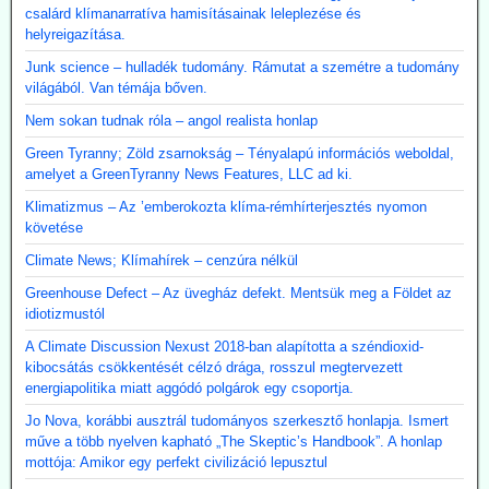
csalárd klímanarratíva hamisításainak leleplezése és
helyreigazítása.
Junk science – hulladék tudomány. Rámutat a szemétre a tudomány
világából. Van témája bőven.
Nem sokan tudnak róla – angol realista honlap
Green Tyranny; Zöld zsarnokság – Tényalapú információs weboldal,
amelyet a GreenTyranny News Features, LLC ad ki.
Klimatizmus – Az ’emberokozta klíma-rémhírterjesztés nyomon
követése
Climate News; Klímahírek – cenzúra nélkül
Greenhouse Defect – Az üvegház defekt. Mentsük meg a Földet az
idiotizmustól
A Climate Discussion Nexust 2018-ban alapította a széndioxid-
kibocsátás csökkentését célzó drága, rosszul megtervezett
energiapolitika miatt aggódó polgárok egy csoportja.
Jo Nova, korábbi ausztrál tudományos szerkesztő honlapja. Ismert
műve a több nyelven kapható „The Skeptic’s Handbook”. A honlap
mottója: Amikor egy perfekt civilizáció lepusztul