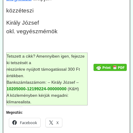
közzéteszi
Király József
okl. vegyészmérnök
Tetszett a cikk? Amennyiben igen, fejezze
ki tetszését a
részünkre nyújtott támogatással 300 Ft
értékben.
Bankszámlaszámom: – Király József –
10205000-12199224-00000000
(K&H)
A közleményben kérjük megadni:
klímarealista.
Megosztás:
Facebook
X