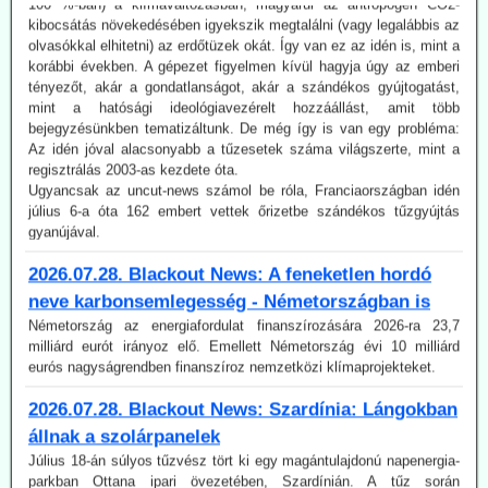
korábbi években. A gépezet figyelmen kívül hagyja úgy az emberi
tényezőt, akár a gondatlanságot, akár a szándékos gyújtogatást,
mint a hatósági ideológiavezérelt hozzáállást, amit több
bejegyzésünkben tematizáltunk. De még így is van egy probléma:
Az idén jóval alacsonyabb a tűzesetek száma világszerte, mint a
regisztrálás 2003-as kezdete óta.
Ugyancsak az uncut-news számol be róla, Franciaországban idén
július 6-a óta 162 embert vettek őrizetbe szándékos tűzgyújtás
gyanújával.
2026.07.28. Blackout News: A feneketlen hordó
neve karbonsemlegesség - Németországban is
Németország az energiafordulat finanszírozására 2026-ra 23,7
milliárd eurót irányoz elő. Emellett Németország évi 10 milliárd
eurós nagyságrendben finanszíroz nemzetközi klímaprojekteket.
2026.07.28. Blackout News: Szardínia: Lángokban
állnak a szolárpanelek
Július 18-án súlyos tűzvész tört ki egy magántulajdonú napenergia-
parkban Ottana ipari övezetében, Szardínián. A tűz során
nyilvánvalóan több ezer napelem lángokban állt. A tűz már az előző
nap Noragugume közelében keletkezett.