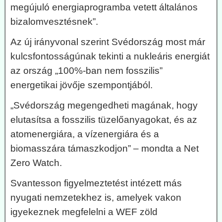
megújuló energiaprogramba vetett általános
bizalomvesztésnek”.
Az új irányvonal szerint Svédország most már
kulcsfontosságúnak tekinti a nukleáris energiát
az ország „100%-ban nem fosszilis”
energetikai jövője szempontjából.
„Svédország megengedheti magának, hogy
elutasítsa a fosszilis tüzelőanyagokat, és az
atomenergiára, a vízenergiára és a
biomasszára támaszkodjon” – mondta a Net
Zero Watch.
Svantesson figyelmeztetést intézett más
nyugati nemzetekhez is, amelyek vakon
igyekeznek megfelelni a WEF zöld