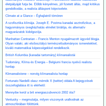
életpályáját futja be. Előbb kényelmes, jól fizetett állás, majd kritikus
gondolkodás, a realista álláspont képviselete.
Climate at a Glance – Éghajlatról tömören
A szofisztika klímája. Joseph E. Postma kanadai asztrofizikus, a
hagyományos üvegházhatás elmélet bírálója, és alternatív
magyarázatok kidolgozója.
Manhattan Contrarian – Francis Menton nyugalmazott ügyvéd blogja.
Olyan valaki, aki elsőosztályú természettudományos ismeretekkel,
kiváló matematikai képességekkel rendelkezik.
British Kolumbia (kanadai tartomány) klímarealistái
Tudomány, Klíma és Energia – Belgiumi francia nyelvű realista
honlap.
Klimarealistene – norvég klímarealista honlap
Fortunato Nardelli olasz mérnök X (twitter) oldala A bejegyzések
összefoglalása itt is elérhető:
Mennyibe kerül a brit energiaszubvenció 2002 óta?
Ventusky – megmutatja, milyen viszonyok uralkodnak az
atmoszférában fölöttünk.