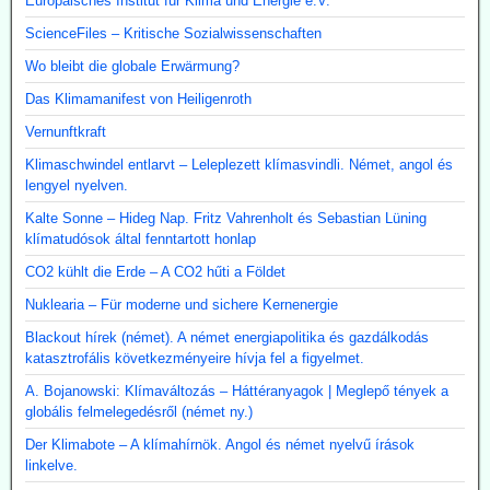
Europäisches Institut für Klima und Energie e.V.
ScienceFiles – Kritische Sozialwissenschaften
Wo bleibt die globale Erwärmung?
Das Klimamanifest von Heiligenroth
Vernunftkraft
Klimaschwindel entlarvt – Leleplezett klímasvindli. Német, angol és
lengyel nyelven.
Kalte Sonne – Hideg Nap. Fritz Vahrenholt és Sebastian Lüning
klímatudósok által fenntartott honlap
CO2 kühlt die Erde – A CO2 hűti a Földet
Nuklearia – Für moderne und sichere Kernenergie
Blackout hírek (német). A német energiapolitika és gazdálkodás
katasztrofális következményeire hívja fel a figyelmet.
A. Bojanowski: Klímaváltozás – Háttéranyagok | Meglepő tények a
globális felmelegedésről (német ny.)
Der Klimabote – A klímahírnök. Angol és német nyelvű írások
linkelve.