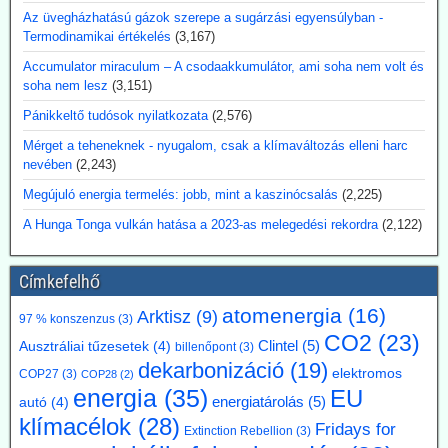
döntő fontosságúak az engedélyezés, az üzemanyag-ellátás, a
Az üvegházhatású gázok szerepe a sugárzási egyensúlyban -
biztonsági tanúsítványok és a megbízható, folyamatos
Termodinamikai értékelés
(3,167)
üzemeltetés.
Accumulator miraculum – A csodaakkumulátor, ami soha nem volt és
Kommentárunk: Véleményünk szerint az utalás a 3D-nyomtatóra
soha nem lesz
(3,151)
egy figyelemfölkeltő reklámfogás - egy reaktor igényesebb annál,
hogy a 3D-nyomtatóra bízzuk megépítését.
Pánikkeltő tudósok nyilatkozata
(2,576)
2026.07.17. Blackout News: Argentína
Mérget a teheneknek - nyugalom, csak a klímaváltozás elleni harc
nevében
(2,243)
magánbefektetői finanszírozással kíván
atomerőművet létesíteni
Megújuló energia termelés: jobb, mint a kaszinócsalás
(2,225)
Argentína az Atucha-i atomerőmű-telepen egy új, körülbelül 300
A Hunga Tonga vulkán hatása a 2023-as melegedési rekordra
(2,122)
megawatt teljesítményű atomreaktort kíván építeni. A projektet
teljes egészében magánforrásokból finanszírozzák, és a beruházás
összege várhatóan eléri az 1,2 milliárd amerikai dollárt. Luis Caputo
Címkefelhő
gazdasági miniszter július elején mutatta be a terveket a projekt
fejlesztőjével, a Meitner Energy vállalattal közösen. A vállalat az
atomenergia
(16)
Arktisz
(9)
97 % konszenzus
(3)
ACR-300 nevű argentin reaktortervet kívánja elsőként kereskedelmi
CO2
(23)
Clintel
(5)
Ausztráliai tűzesetek
(4)
billenőpont
(3)
célokra megvalósítani.
dekarbonizáció
(19)
Kommentárunk: Ezek szerint Argentínáról nemcsak pénzügy
elektromos
COP27
(3)
COP28
(2)
válságok említése során hallhatunk, hanem nukleáris technológiánál
energia
(35)
EU
energiatárolás
(5)
autó
(4)
is. A 300 MW Paks II teljesítményének kb. egyhetede.
klímacélok
(28)
Fridays for
Extinction Rebellion
(3)
2026.07.17. Blackout News: A német RWE