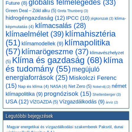
globális felmelegedés
(33)
Future
(8)
vezérigazgatója a német - az uniós vállalásoknál
Green Deal – Zöld alku
(5)
Greta Thunberg
(3)
5 évvel előbbre hozott - klímacélok eltörlését kéri
hidrogéngazdaság
(12)
IPCC
(10)
klíma-
jégkorszak
(3)
Markus Krebber, az RWE vezérigazgatója azt követeli, hogy
klímacsalás
(28)
hosszabbítsák meg a német klímacélok elérése határidejét, és a
képmutatás
(4)
klímahisztéria
klímasemlegességet 2045-ről 2050-re halasszák el. Úgy véli, hogy a
klímaelmélet
(39)
korábbi, az EU 2050-es célévétől eltérő német „különút” gazdasági
klímapolitika
(51)
szempontból káros és klímapolitikai szempontból hatástalan.
klímamodellek
(9)
Vassiliadis, szakszervezeti vezetője támogatja a kezdeményezést,
(57)
klímarögeszme
(37)
klímavészhelyzet
mivel a magas energiaköltségek, a gyenge konjunktúra és a rövid
Klíma és gazdaság
(68)
klíma
beruházási határidők elsősorban az energiaintenzív vállalkozásokat
(5)
terhelik. A törvényes cél azonban továbbra is érvényben marad,
és tudomány
(55)
megújuló
amíg a Bundestag nem módosítja az éghajlatvédelmi törvényt.
energiaforrások
(25)
Kommentárunk: Az öt év halasztás kb. annyit jelent, mint
Miskolczi Ferenc
fuldoklónak a szalmaszál. És evvel a két idézett vezető is tisztában
(15)
német
Net Zero
(5)
Nap és klíma
(4)
NASA
(4)
Nobel-díj
(2)
van.
prognózisok
(15)
klímapolitika
(9)
Shellenberger
(3)
2026.07.17. Műszaki Magazin: A BME kutatói
USA
(12)
Vízgazdálkodás
(9)
VÍZGAZDA
(5)
árvíz
(2)
segítenek kideríteni, hogyan lehetne Budapestre
vinni a paksi hőt
Legutóbbi bejegyzések
Az atomerőmű hulladékhőjének a fővárosi távfűtésben történő
hasznosítása gazdasági és környezetvédelmi szempontból is
Magyar energetikai és vízgazdálkodási szakemberek Paksról, dunai
ígéretes elképzelés.