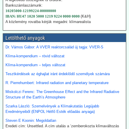
tüzelőanyagnak a használatát, amelynek felszámolását korábban
Bankszámlaszámunk:
megígérték.
10205000-12199224-00000000
Hogy kedvezzen a nemzetközi klímalobbinak, Japán 2050-ig
IBAN: HU47 1020 5000 1219 9224 0000 0000
(K&H)
vállalta a teljes klímasemlegességet. De ahogy a realitás
A közlemény rovatba kérjük megadni: klímarealista
bekopogtatott, azonnal ejtették a magas ívű terveket.
A japán Gazdasági, Kereskedelmi és Ipari Minisztérium (METI)
Letölthető anyagok
képviselői kijelentették, hogy a széntermelés bővítése azonnali
megoldást jelent a földgáz-megtakarításra. Mivel Japán a Hormuz
Dr. Vámos Gábor: A VVER reaktorcsalád új tagja: VVER-S
szoroson keresztül kapta olaj és földgázszállítmányait, a
történelemben először vásárolt közvetlenül az USA-ból kőolajat.
Klíma-kompendium – rövid változat
Emellett megnöveli saját kitermelését, és kacsingat az orosz
beszállításokra is.
Klíma-kompendium – teljes változat
Tesztkérdések az éghajlat iránt érdeklődő személyek számára
2026.07.22. Finance.yahoo: Kerozin a hulladék
étolajból és egyéb alternatív forrásokból - India a
R. Pierrehumbert: Infrared radiation and planetary temperature
startvonalon
Miskolczi Ferenc: The Greenhouse Effect and the Infrared Radiative
A növényi olaj- és állati zsírhulladékból nemcsak autóüzemanyagot
Structure of the Earth’s Atmosphere
lehet gyártani, hanem kerozint is. Az így nyert üzemanyag neve
Szarka László: Szemelvények a Klímakutatás Legújabb
Sustainable Aviation Fuel (fenntartható kerozin, SAF). Előállítása
Eredményeiből (ENPOL Hétfő Esték előadás anyaga)
ma 2-5-ször drágább, mint a hagyományos keroziné, de
klímavédelmi okok miatt a légitársaságok érdeklődnek az
Steven E Koonin: Megoldatlan
üzemanyag iránt.
Eredeti cím: Unsettled. A cím utalás a ‘zemberokozta klímaváltozás