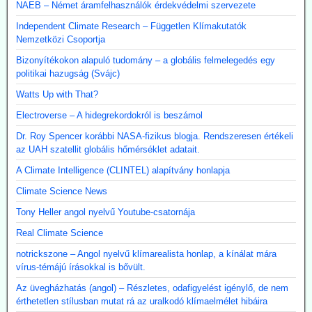
NAEB – Német áramfelhasználók érdekvédelmi szervezete
Independent Climate Research – Független Klímakutatók
Nemzetközi Csoportja
Bizonyítékokon alapuló tudomány – a globális felmelegedés egy
politikai hazugság (Svájc)
Watts Up with That?
Electroverse – A hidegrekordokról is beszámol
Dr. Roy Spencer korábbi NASA-fizikus blogja. Rendszeresen értékeli
az UAH szatellit globális hőmérséklet adatait.
A Climate Intelligence (CLINTEL) alapítvány honlapja
Climate Science News
Tony Heller angol nyelvű Youtube-csatornája
Real Climate Science
notrickszone – Angol nyelvű klímarealista honlap, a kínálat mára
vírus-témájú írásokkal is bővült.
Az üvegházhatás (angol) – Részletes, odafigyelést igénylő, de nem
érthetetlen stílusban mutat rá az uralkodó klímaelmélet hibáira