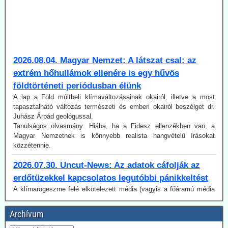
2026.08.04. Magyar Nemzet: A látszat csal: az
extrém hőhullámok ellenére is egy hűvös
földtörténeti periódusban élünk
A lap a Föld múltbeli klímaváltozásainak okairól, illetve a most
tapasztalható változás természeti és emberi okairól beszélget dr.
Juhász Árpád geológussal.
Tanulságos olvasmány. Hiába, ha a Fidesz ellenzékben van, a
Magyar Nemzetnek is könnyebb realista hangvételű írásokat
közzétennie.
2026.07.30. Uncut-News: Az adatok cáfolják az
erdőtüzekkel kapcsolatos legutóbbi pánikkeltést
A klímarögeszme felé elkötelezett média (vagyis a főáramú média
100 %-ban) a klímaváltozásban, magyarul az antropogén CO2-
kibocsátás növekedésében igyekszik megtalálni (vagy legalábbis az
olvasókkal elhitetni) az erdőtüzek okát. Így van ez az idén is, mint a
Archívum
korábbi években. A gépezet figyelmen kívül hagyja úgy az emberi
tényezőt, akár a gondatlanságot, akár a szándékos gyújtogatást,