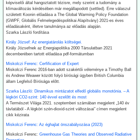
India új utat céloz meg az előállításnál. A mezőgazdasági
képviselői által hangoztatott tézisre, mely szerint a tudomány a
hulladékokból (magas CO-tartalmú) szintézisgázt lehet gyártani,
klímaváltozás kérdésében már megállapodott (settled). Erre válaszul
amit a Fischer-Tropsch eljárás szerint hidrogénnel reagáltatva
született Koonin előadása a The Global Warming Policy Foundation
folyékony szénhidrogén-keveréket, azaz benzint kapunk. A folyamat
(GWPF, Globális Felmelegedéspolitikai Alapítvány) 2021-es éves
megfelelő irányításánál a végtermék kerozin. A hidrogént -
előadásaként, illetve tanulmánya az előadás alapján.
legalábbis indiai források szerint elektrolízissel kívánják előállítani.
Szarka László fordítása
Kommentárunk: Semmi kifogásunk nincs a zöld technológiák ellen.
Király József: Az energiatárolás költségei.
Problémánk avval van, ha a zöldenergiagyártás súlyos állami, értsd
Király Józsefnek az Energiapolitika 2000 Társulatban 2021
adófizetői szubvenciókból akar megélni - az idők végezetéig.
decemberében tartott előadása pdf-formátumban
2026.07.21. Uncut-News: Ki hozta a köztudatba a
Miskolczi Ferenc: Cerfification of Expert
klíma-lezárásokat a kovid-lezárások mintájára?
Miskolczi Ferenc 2016-ban adott szakértői véleménye a Timothy Ball
Google és az egyéb MI által támogatott keresők szerint a
és Andrew Weawer között folyó bírósági ügyben British Columbia
klímavészhelyzet miatti lezárások csupáncsak összeesküvés-
állam Legfelső Bírósága előtt.
elmélet. Az igazság evvel szemben az, hogy a fogalmat egy, a
Szarka László: Dinamikus mintázatot elfedő globális monotónia. – A
WHO megbízásából dolgozó közgazdász alkotta meg 2020
légköri CO2-szint: 140 évvel ezelőtt és most
októberében. A támogatók között ott volt a Soros-alapítvány és a
A Természet Világa 2021. szeptemberi számában megjelent „140 év
világ legnagyobb vállalatait összefogó World Business Council for
távlatából ˗ A légköri szén-dioxid-szint változásai” címen megjelent
Sustainable Development. Az illető szerint a klímavészhelyzet
cikk kézirata
miatti lezárások a vörös hús fogyasztásának tilalmát, a személyes
járműhasználat korlátozását, a fosszilis tüzelőanyagok
Miskolczi Ferenc: Az éghajlat önszabályozása (2023)
kitermelésének megszüntetését és további energiaügyi
Miskolczi Ferenc:
Greenhouse Gas Theories and Observed Radiative
intézkedéseket jelentenének.