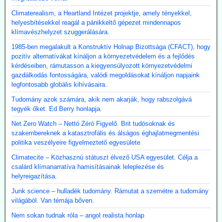
Climaterealism, a Heartland Intézet projektje, amely tényekkel,
helyesbítésekkel reagál a pánikkeltő gépezet mindennapos
klímavészhelyzet szuggerálására.
1985-ben megalakult a Konstruktív Holnap Bizottsága (CFACT), hogy
pozitív alternatívákat kínáljon a környezetvédelem és a fejlődés
kérdéseiben, rámutasson a kiegyensúlyozott környezetvédelmi
gazdálkodás fontosságára, valódi megoldásokat kínáljon napjaink
legfontosabb globális kihívásaira.
Tudomány azok számára, akik nem akarják, hogy rabszolgává
tegyék őket. Ed Berry honlapja.
Net Zero Watch – Nettó Zéró Figyelő. Brit tudósoknak és
szakembereknek a katasztrofális és álságos éghajlatmegmentési
politika veszélyeire figyelmeztető egyesülete
Climatecite – Közhasznú státuszt élvező USA egyesület. Célja a
csalárd klímanarratíva hamisításainak leleplezése és
helyreigazítása.
Junk science – hulladék tudomány. Rámutat a szemétre a tudomány
világából. Van témája bőven.
Nem sokan tudnak róla – angol realista honlap