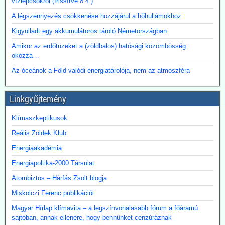
vízlépcsőkről (frissítve 8.4.)
A főváros távhőrendszerét üzemeltető Budapesti Közművek (BKM)
A légszennyezés csökkenése hozzájárul a hőhullámokhoz
több hónapig tartó tárgyalások után megbízási szerződést kötött a
BME-vel egy döntést megalapozó tanulmány közös elkészítésére a
Kigyulladt egy akkumulátoros tároló Németországban
Paksi Atomerőmű hőjének a fővárosi távfűtési rendszerbe való
Amikor az erdőtüzeket a (zöldbalos) hatósági közömbösség
eljuttatása lehetőségéről.
okozza…
Az óceánok a Föld valódi energiatárolója, nem az atmoszféra
Linkgyűjtemény
Klímaszkeptikusok
Reális Zöldek Klub
Energiaakadémia
Energiapoltika-2000 Társulat
Atombiztos – Hárfás Zsolt blogja
Miskolczi Ferenc publikációi
Magyar Hírlap klímavita – a legszínvonalasabb fórum a főáramú
sajtóban, annak ellenére, hogy bennünket cenzúráznak