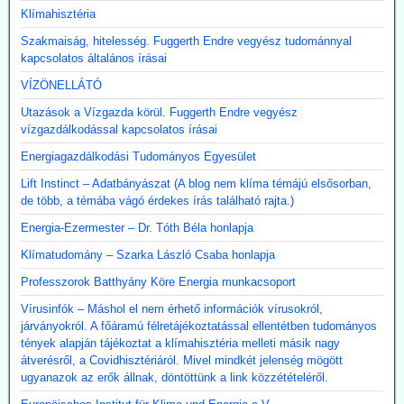
Klímahisztéria
Szakmaiság, hitelesség. Fuggerth Endre vegyész tudománnyal
kapcsolatos általános írásai
VÍZÖNELLÁTÓ
Utazások a Vízgazda körül. Fuggerth Endre vegyész
vízgazdálkodással kapcsolatos írásai
Energiagazdálkodási Tudományos Egyesület
Lift Instinct – Adatbányászat (A blog nem klíma témájú elsősorban,
de több, a témába vágó érdekes írás található rajta.)
Energia-Ezermester – Dr. Tóth Béla honlapja
Klímatudomány – Szarka László Csaba honlapja
Professzorok Batthyány Köre Energia munkacsoport
Vírusinfók – Máshol el nem érhető információk vírusokról,
járványokról. A főáramú félretájékoztatással ellentétben tudományos
tények alapján tájékoztat a klímahisztéria melleti másik nagy
átverésről, a Covidhisztériáról. Mivel mindkét jelenség mögött
ugyanazok az erők állnak, döntöttünk a link közzétételéről.