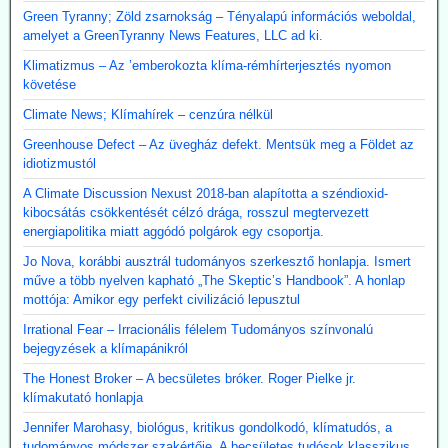
Green Tyranny; Zöld zsarnokság – Tényalapú információs weboldal,
amelyet a GreenTyranny News Features, LLC ad ki.
Klimatizmus – Az ’emberokozta klíma-rémhírterjesztés nyomon
követése
Climate News; Klímahírek – cenzúra nélkül
Greenhouse Defect – Az üvegház defekt. Mentsük meg a Földet az
idiotizmustól
A Climate Discussion Nexust 2018-ban alapította a széndioxid-
kibocsátás csökkentését célzó drága, rosszul megtervezett
energiapolitika miatt aggódó polgárok egy csoportja.
Jo Nova, korábbi ausztrál tudományos szerkesztő honlapja. Ismert
műve a több nyelven kapható „The Skeptic’s Handbook”. A honlap
mottója: Amikor egy perfekt civilizáció lepusztul
Irrational Fear – Irracionális félelem Tudományos színvonalú
bejegyzések a klímapánikról
The Honest Broker – A becsületes bróker. Roger Pielke jr.
klímakutató honlapja
Jennifer Marohasy, biológus, kritikus gondolkodó, klímatudós, a
tudományos módszer szakértője. A becsületes tudósok klasszikus