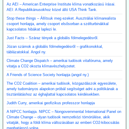
Az AEI – American Enterprise Institute klíma vonatkozású írásai.
AEI: A Republikánusokhoz közel álló USA Think Tank.
Stop these things – Állítsuk meg ezeket. Ausztráliai klímarealista
csoport honlapja, amely csoport elsősorban a szélturbinákkal
kapcsolatos hibákat laplezi le.
Just Facts – Száraz tények a globális fölmelegedésről.
Józan számok a globális fölmelegedésről – grafikonokkal,
táblázatokkal. Angol ny.
Climate Change Dispatch – amerikai tudósok vitafóruma, amely
vitatja a CO2 okozta klímavészhelyzetet.
A Friends of Science Society honlapja (angol ny.)
The CO2 Coalition – amerikai tudósok, közgazdászok egyesülete,
amely tudományos alapokon próbál segítséget adni a politikának a
tisztánlátáshoz az éghajlattal kapcsolatos kérdésekben.
Judith Curry, amerikai geofizikus professzor honlapja
A NIPCC honlapja. NIPCC – Nongovernmental International Panel on
Climate Change – olyan tudósok nemzetközi tömörülése, akik
vitatják, hogy a földi klíma változásában az emberi CO2-kibocsátás
meghatározó volna.