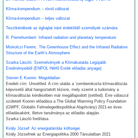
szoroson keresztül kapta olaj és földgázszállítmányait, a
történelemben először vásárolt közvetlenül az USA-ból kőolajat.
Klíma-kompendium – rövid változat
Emellett megnöveli saját kitermelését, és kacsingat az orosz
beszállításokra is.
Klíma-kompendium – teljes változat
Tesztkérdések az éghajlat iránt érdeklődő személyek számára
2026.07.22. Finance.yahoo: Kerozin a hulladék
étolajból és egyéb alternatív forrásokból - India a
R. Pierrehumbert: Infrared radiation and planetary temperature
startvonalon
Miskolczi Ferenc: The Greenhouse Effect and the Infrared Radiative
A növényi olaj- és állati zsírhulladékból nemcsak autóüzemanyagot
Structure of the Earth’s Atmosphere
lehet gyártani, hanem kerozint is. Az így nyert üzemanyag neve
Szarka László: Szemelvények a Klímakutatás Legújabb
Sustainable Aviation Fuel (fenntartható kerozin, SAF). Előállítása
Eredményeiből (ENPOL Hétfő Esték előadás anyaga)
ma 2-5-ször drágább, mint a hagyományos keroziné, de
klímavédelmi okok miatt a légitársaságok érdeklődnek az
Steven E Koonin: Megoldatlan
üzemanyag iránt.
Eredeti cím: Unsettled. A cím utalás a ‘zemberokozta klímaváltozás
India új utat céloz meg az előállításnál. A mezőgazdasági
képviselői által hangoztatott tézisre, mely szerint a tudomány a
hulladékokból (magas CO-tartalmú) szintézisgázt lehet gyártani,
klímaváltozás kérdésében már megállapodott (settled). Erre válaszul
amit a Fischer-Tropsch eljárás szerint hidrogénnel reagáltatva
született Koonin előadása a The Global Warming Policy Foundation
folyékony szénhidrogén-keveréket, azaz benzint kapunk. A folyamat
(GWPF, Globális Felmelegedéspolitikai Alapítvány) 2021-es éves
megfelelő irányításánál a végtermék kerozin. A hidrogént -
előadásaként, illetve tanulmánya az előadás alapján.
legalábbis indiai források szerint elektrolízissel kívánják előállítani.
Szarka László fordítása
Kommentárunk: Semmi kifogásunk nincs a zöld technológiák ellen.
Király József: Az energiatárolás költségei.
Problémánk avval van, ha a zöldenergiagyártás súlyos állami, értsd
Király Józsefnek az Energiapolitika 2000 Társulatban 2021
adófizetői szubvenciókból akar megélni - az idők végezetéig.