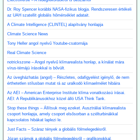
Dr. Roy Spencer korábbi NASA-fizikus blogja. Rendszeresen értékeli
az UAH szatellit globális hőmérséklet adatait.
A Climate Intelligence (CLINTEL) alapítvány honlapja
Climate Science News
Tony Heller angol nyelvű Youtube-csatornája
Real Climate Science
notrickszone – Angol nyelvű klímarealista honlap, a kínálat mára
vírus-témájú írásokkal is bővült.
Az üvegházhatás (angol) – Részletes, odafigyelést igénylő, de nem
érthetetlen stílusban mutat rá az uralkodó klímaelmélet hibáira
Az AEI – American Enterprise Institute klíma vonatkozású írásai.
AEI: A Republikánusokhoz közel álló USA Think Tank.
Stop these things – Állítsuk meg ezeket. Ausztráliai klímarealista
csoport honlapja, amely csoport elsősorban a szélturbinákkal
kapcsolatos hibákat laplezi le.
Just Facts – Száraz tények a globális fölmelegedésről.
Józan számok a globális fölmelegedésről – grafikonokkal,