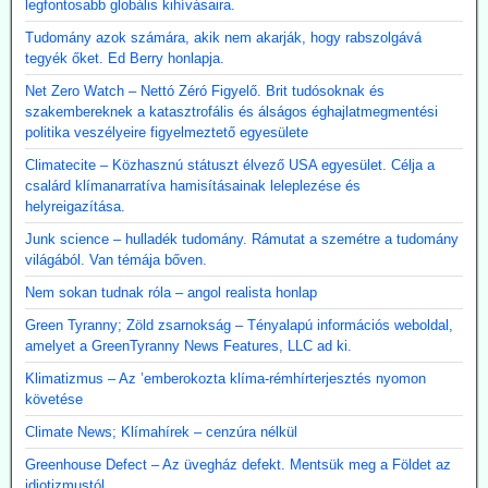
legfontosabb globális kihívásaira.
Tudomány azok számára, akik nem akarják, hogy rabszolgává
tegyék őket. Ed Berry honlapja.
Net Zero Watch – Nettó Zéró Figyelő. Brit tudósoknak és
szakembereknek a katasztrofális és álságos éghajlatmegmentési
politika veszélyeire figyelmeztető egyesülete
Climatecite – Közhasznú státuszt élvező USA egyesület. Célja a
csalárd klímanarratíva hamisításainak leleplezése és
helyreigazítása.
Junk science – hulladék tudomány. Rámutat a szemétre a tudomány
világából. Van témája bőven.
Nem sokan tudnak róla – angol realista honlap
Green Tyranny; Zöld zsarnokság – Tényalapú információs weboldal,
amelyet a GreenTyranny News Features, LLC ad ki.
Klimatizmus – Az ’emberokozta klíma-rémhírterjesztés nyomon
követése
Climate News; Klímahírek – cenzúra nélkül
Greenhouse Defect – Az üvegház defekt. Mentsük meg a Földet az
idiotizmustól