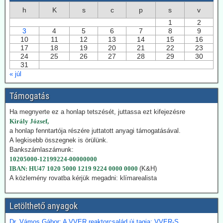
2026.07.28. EIKE: Az USA és Németország
h
K
s
c
p
s
v
fokozza a geotermiában rejlő lehetőségek
1
2
kiaknázását
3
4
5
6
7
8
9
10
11
12
13
14
15
16
Az USA képviselőháza törvény fogadott el a geotermikus energia
17
18
19
20
21
22
23
kiaknázásának felgyorsítására. Németországban 2024-ben
24
25
26
27
28
29
30
összesen 29 TWh energiát nyertek a föld mélyéből. Németország is
31
hatósági úton kívánja a kiaknázást felgyorsítani.
« júl
2026.07.22. Climatechangedispatch: Japán
Támogatás
visszakozik klímavédelmi vállalásaitól
Japán – szomszédjához, Dél-Koreához hasonlóan – újra üzembe
Ha megnyerte ez a honlap tetszését, juttassa ezt kifejezésre
helyezi azokat a szénerőműveket, amelyeket nemrég még egy
Király József,
szennyezőbb korszak maradványainak bélyegeztek. Az energiaügyi
a honlap fenntartója részére juttatott anyagi támogatásával.
hatóságok „rendkívüli ellátási bizonytalansággal” indokolták annak a
A legkisebb összegnek is örülünk.
tüzelőanyagnak a használatát, amelynek felszámolását korábban
Bankszámlaszámunk:
megígérték.
10205000-12199224-00000000
Hogy kedvezzen a nemzetközi klímalobbinak, Japán 2050-ig
IBAN: HU47 1020 5000 1219 9224 0000 0000
(K&H)
vállalta a teljes klímasemlegességet. De ahogy a realitás
A közlemény rovatba kérjük megadni: klímarealista
bekopogtatott, azonnal ejtették a magas ívű terveket.
A japán Gazdasági, Kereskedelmi és Ipari Minisztérium (METI)
Letölthető anyagok
képviselői kijelentették, hogy a széntermelés bővítése azonnali
megoldást jelent a földgáz-megtakarításra. Mivel Japán a Hormuz
Dr. Vámos Gábor: A VVER reaktorcsalád új tagja: VVER-S