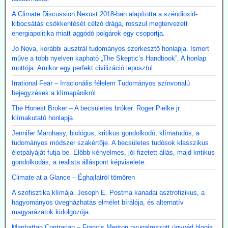
A Climate Discussion Nexust 2018-ban alapította a széndioxid-
kibocsátás csökkentését célzó drága, rosszul megtervezett
energiapolitika miatt aggódó polgárok egy csoportja.
Jo Nova, korábbi ausztrál tudományos szerkesztő honlapja. Ismert
műve a több nyelven kapható „The Skeptic’s Handbook”. A honlap
mottója: Amikor egy perfekt civilizáció lepusztul
Irrational Fear – Irracionális félelem Tudományos színvonalú
bejegyzések a klímapánikról
The Honest Broker – A becsületes bróker. Roger Pielke jr.
klímakutató honlapja
Jennifer Marohasy, biológus, kritikus gondolkodó, klímatudós, a
tudományos módszer szakértője. A becsületes tudósok klasszikus
életpályáját futja be. Előbb kényelmes, jól fizetett állás, majd kritikus
gondolkodás, a realista álláspont képviselete.
Climate at a Glance – Éghajlatról tömören
A szofisztika klímája. Joseph E. Postma kanadai asztrofizikus, a
hagyományos üvegházhatás elmélet bírálója, és alternatív
magyarázatok kidolgozója.
Manhattan Contrarian – Francis Menton nyugalmazott ügyvéd blogja.