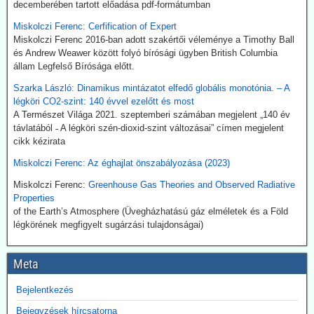
decemberében tartott előadása pdf-formátumban
2026.07.21. Uncut-News: Ki hozta a köztudatba a
Miskolczi Ferenc: Cerfification of Expert
klíma-lezárásokat a kovid-lezárások mintájára?
Miskolczi Ferenc 2016-ban adott szakértői véleménye a Timothy Ball
Google és az egyéb MI által támogatott keresők szerint a
és Andrew Weawer között folyó bírósági ügyben British Columbia
klímavészhelyzet miatti lezárások csupáncsak összeesküvés-
állam Legfelső Bírósága előtt.
elmélet. Az igazság evvel szemben az, hogy a fogalmat egy, a
Szarka László: Dinamikus mintázatot elfedő globális monotónia. – A
WHO megbízásából dolgozó közgazdász alkotta meg 2020
légköri CO2-szint: 140 évvel ezelőtt és most
októberében. A támogatók között ott volt a Soros-alapítvány és a
A Természet Világa 2021. szeptemberi számában megjelent „140 év
világ legnagyobb vállalatait összefogó World Business Council for
távlatából ˗ A légköri szén-dioxid-szint változásai” címen megjelent
Sustainable Development. Az illető szerint a klímavészhelyzet
cikk kézirata
miatti lezárások a vörös hús fogyasztásának tilalmát, a személyes
járműhasználat korlátozását, a fosszilis tüzelőanyagok
Miskolczi Ferenc: Az éghajlat önszabályozása (2023)
kitermelésének megszüntetését és további energiaügyi
Miskolczi Ferenc:
Greenhouse Gas Theories and Observed Radiative
intézkedéseket jelentenének.
Properties
Hogy erre (egyelőre legalább is) nem került sor, az az ún.
of the Earth’s Atmosphere (Üvegházhatású gáz elméletek és a Föld
összeesküvés-elmélet terjesztőknek, azaz az információk
légkörének megfigyelt sugárzási tulajdonságai)
kompromisszum nélkül terjesztőinek köszönhető.
2026.07.21. The Sociable: Nemzetközi támogatás
Meta
a moduláris atomerőművek elterjesztésére
Az Egyesült Államok, Japán és Dél-Korea fel kívánják gyorsítani a
Bejelentkezés
kis moduláris atomreaktorok bevezetését az Indiai-óceáni
Bejegyzések hírcsatorna
térségben. Hivatalosan az „energiabiztonságról” és a „tiszta