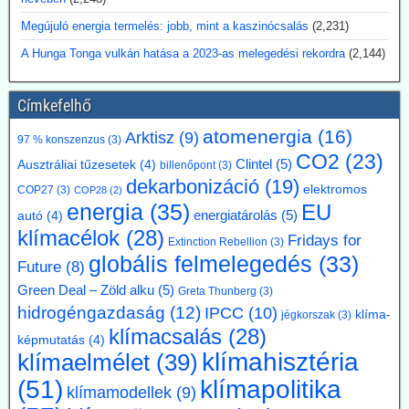
magánbefektetői finanszírozással kíván
atomerőművet létesíteni
Megújuló energia termelés: jobb, mint a kaszinócsalás
(2,231)
Argentína az Atucha-i atomerőmű-telepen egy új, körülbelül 300
A Hunga Tonga vulkán hatása a 2023-as melegedési rekordra
(2,144)
megawatt teljesítményű atomreaktort kíván építeni. A projektet
teljes egészében magánforrásokból finanszírozzák, és a beruházás
összege várhatóan eléri az 1,2 milliárd amerikai dollárt. Luis Caputo
Címkefelhő
gazdasági miniszter július elején mutatta be a terveket a projekt
fejlesztőjével, a Meitner Energy vállalattal közösen. A vállalat az
atomenergia
(16)
Arktisz
(9)
97 % konszenzus
(3)
ACR-300 nevű argentin reaktortervet kívánja elsőként kereskedelmi
CO2
(23)
Clintel
(5)
Ausztráliai tűzesetek
(4)
billenőpont
(3)
célokra megvalósítani.
dekarbonizáció
(19)
Kommentárunk: Ezek szerint Argentínáról nemcsak pénzügy
elektromos
COP27
(3)
COP28
(2)
válságok említése során hallhatunk, hanem nukleáris technológiánál
energia
(35)
EU
energiatárolás
(5)
autó
(4)
is. A 300 MW Paks II teljesítményének kb. egyhetede.
klímacélok
(28)
Fridays for
Extinction Rebellion
(3)
2026.07.17. Blackout News: A német RWE
globális felmelegedés
(33)
Future
(8)
vezérigazgatója a német - az uniós vállalásoknál
Green Deal – Zöld alku
(5)
Greta Thunberg
(3)
5 évvel előbbre hozott - klímacélok eltörlését kéri
hidrogéngazdaság
(12)
IPCC
(10)
klíma-
jégkorszak
(3)
Markus Krebber, az RWE vezérigazgatója azt követeli, hogy
klímacsalás
(28)
hosszabbítsák meg a német klímacélok elérése határidejét, és a
képmutatás
(4)
klímahisztéria
klímasemlegességet 2045-ről 2050-re halasszák el. Úgy véli, hogy a
klímaelmélet
(39)
korábbi, az EU 2050-es célévétől eltérő német „különút” gazdasági
klímapolitika
(51)
szempontból káros és klímapolitikai szempontból hatástalan.
klímamodellek
(9)
Vassiliadis, szakszervezeti vezetője támogatja a kezdeményezést,