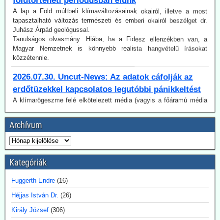
tapasztalható változás természeti és emberi okairól beszélget dr.
Juhász Árpád geológussal.
Tanulságos olvasmány. Hiába, ha a Fidesz ellenzékben van, a
Magyar Nemzetnek is könnyebb realista hangvételű írásokat
közzétennie.
2026.07.30. Uncut-News: Az adatok cáfolják az
erdőtüzekkel kapcsolatos legutóbbi pánikkeltést
A klímarögeszme felé elkötelezett média (vagyis a főáramú média
100 %-ban) a klímaváltozásban, magyarul az antropogén CO2-
kibocsátás növekedésében igyekszik megtalálni (vagy legalábbis az
olvasókkal elhitetni) az erdőtüzek okát. Így van ez az idén is, mint a
Archívum
korábbi években. A gépezet figyelmen kívül hagyja úgy az emberi
tényezőt, akár a gondatlanságot, akár a szándékos gyújtogatást,
mint a hatósági ideológiavezérelt hozzáállást, amit több
bejegyzésünkben tematizáltunk. De még így is van egy probléma:
Kategóriák
Az idén jóval alacsonyabb a tűzesetek száma világszerte, mint a
regisztrálás 2003-as kezdete óta.
Ugyancsak az uncut-news számol be róla, Franciaországban idén
Fuggerth Endre
(16)
július 6-a óta 162 embert vettek őrizetbe szándékos tűzgyújtás
Héjjas István Dr.
(26)
gyanújával.
Király József
(306)
2026.07.28. Blackout News: A feneketlen hordó