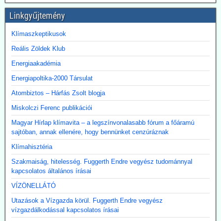
Linkgyűjtemény
Klímaszkeptikusok
Reális Zöldek Klub
Energiaakadémia
Energiapoltika-2000 Társulat
Atombiztos – Hárfás Zsolt blogja
Miskolczi Ferenc publikációi
Magyar Hírlap klímavita – a legszínvonalasabb fórum a főáramú
sajtóban, annak ellenére, hogy bennünket cenzúráznak
Klímahisztéria
Szakmaiság, hitelesség. Fuggerth Endre vegyész tudománnyal
kapcsolatos általános írásai
VÍZÖNELLÁTÓ
Utazások a Vízgazda körül. Fuggerth Endre vegyész
vízgazdálkodással kapcsolatos írásai