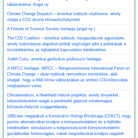
táblázatokkal. Angol ny.
Climate Change Dispatch – amerikai tudósok vitafóruma, amely
vitatja a CO2 okozta klímavészhelyzetet.
A Friends of Science Society honlapja (angol ny.)
The CO2 Coalition – amerikai tudósok, közgazdászok egyesülete,
amely tudományos alapokon próbál segítséget adni a politikának a
tisztánlátáshoz az éghajlattal kapcsolatos kérdésekben.
Judith Curry, amerikai geofizikus professzor honlapja
A NIPCC honlapja. NIPCC – Nongovernmental International Panel on
Climate Change – olyan tudósok nemzetközi tömörülése, akik
vitatják, hogy a földi klíma változásában az emberi CO2-kibocsátás
meghatározó volna.
Climaterealism, a Heartland Intézet projektje, amely tényekkel,
helyesbítésekkel reagál a pánikkeltő gépezet mindennapos
klímavészhelyzet szuggerálására.
1985-ben megalakult a Konstruktív Holnap Bizottsága (CFACT), hogy
pozitív alternatívákat kínáljon a környezetvédelem és a fejlődés
kérdéseiben, rámutasson a kiegyensúlyozott környezetvédelmi
gazdálkodás fontosságára, valódi megoldásokat kínáljon napjaink