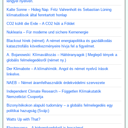
lengyel nyelven.
Kalte Sonne – Hideg Nap. Fritz Vahrenholt és Sebastian Lüning
klímatudósok által fenntartott honlap
CO2 kühlt die Erde – A CO2 hűti a Földet
Nuklearia – Für moderne und sichere Kernenergie
Blackout hírek (német). A német energiapolitika és gazdálkodás
katasztrofális következményeire hívja fel a figyelmet.
A. Bojanowski: Klímaváltozás – Háttéranyagok | Meglepő tények a
globális felmelegedésről (német ny.)
Der Klimabote – A klímahírnök. Angol és német nyelvű írások
linkelve.
NAEB – Német áramfelhasználók érdekvédelmi szervezete
Independent Climate Research – Független Klímakutatók
Nemzetközi Csoportja
Bizonyítékokon alapuló tudomány – a globális felmelegedés egy
politikai hazugság (Svájc)
Watts Up with That?
Electroverse – A hidegrekordokról is beszámol