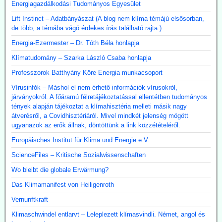
Energiagazdálkodási Tudományos Egyesület
Lift Instinct – Adatbányászat (A blog nem klíma témájú elsősorban,
de több, a témába vágó érdekes írás található rajta.)
Energia-Ezermester – Dr. Tóth Béla honlapja
Klímatudomány – Szarka László Csaba honlapja
Professzorok Batthyány Köre Energia munkacsoport
Vírusinfók – Máshol el nem érhető információk vírusokról,
járványokról. A főáramú félretájékoztatással ellentétben tudományos
tények alapján tájékoztat a klímahisztéria melleti másik nagy
átverésről, a Covidhisztériáról. Mivel mindkét jelenség mögött
ugyanazok az erők állnak, döntöttünk a link közzétételéről.
Europäisches Institut für Klima und Energie e.V.
ScienceFiles – Kritische Sozialwissenschaften
Wo bleibt die globale Erwärmung?
Das Klimamanifest von Heiligenroth
Vernunftkraft
Klimaschwindel entlarvt – Leleplezett klímasvindli. Német, angol és