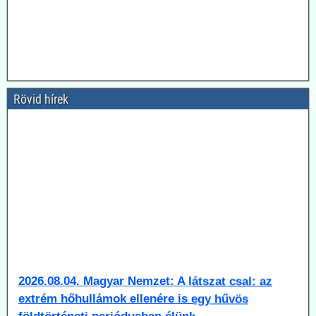
Rövid hírek
2026.08.04. Magyar Nemzet: A látszat csal: az
extrém hőhullámok ellenére is egy hűvös
földtörténeti periódusban élünk
A lap a Föld múltbeli klímaváltozásainak okairól, illetve a most