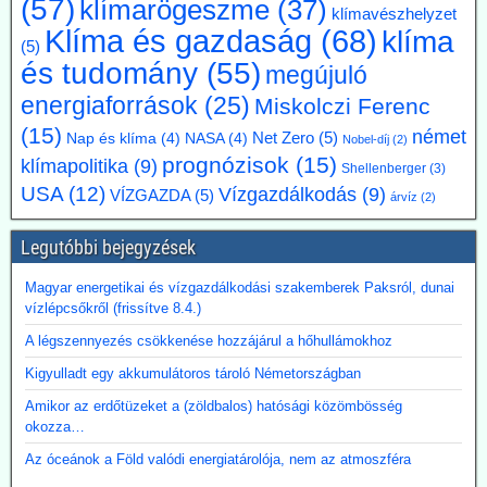
(57)
klímarögeszme
(37)
klímavészhelyzet
mivel a magas energiaköltségek, a gyenge konjunktúra és a rövid
Klíma és gazdaság
(68)
klíma
beruházási határidők elsősorban az energiaintenzív vállalkozásokat
(5)
terhelik. A törvényes cél azonban továbbra is érvényben marad,
és tudomány
(55)
megújuló
amíg a Bundestag nem módosítja az éghajlatvédelmi törvényt.
energiaforrások
(25)
Kommentárunk: Az öt év halasztás kb. annyit jelent, mint
Miskolczi Ferenc
fuldoklónak a szalmaszál. És evvel a két idézett vezető is tisztában
(15)
német
Net Zero
(5)
Nap és klíma
(4)
NASA
(4)
Nobel-díj
(2)
van.
prognózisok
(15)
klímapolitika
(9)
Shellenberger
(3)
2026.07.17. Műszaki Magazin: A BME kutatói
USA
(12)
Vízgazdálkodás
(9)
VÍZGAZDA
(5)
árvíz
(2)
segítenek kideríteni, hogyan lehetne Budapestre
vinni a paksi hőt
Legutóbbi bejegyzések
Az atomerőmű hulladékhőjének a fővárosi távfűtésben történő
hasznosítása gazdasági és környezetvédelmi szempontból is
Magyar energetikai és vízgazdálkodási szakemberek Paksról, dunai
ígéretes elképzelés.
vízlépcsőkről (frissítve 8.4.)
A főváros távhőrendszerét üzemeltető Budapesti Közművek (BKM)
A légszennyezés csökkenése hozzájárul a hőhullámokhoz
több hónapig tartó tárgyalások után megbízási szerződést kötött a
BME-vel egy döntést megalapozó tanulmány közös elkészítésére a
Kigyulladt egy akkumulátoros tároló Németországban
Paksi Atomerőmű hőjének a fővárosi távfűtési rendszerbe való
Amikor az erdőtüzeket a (zöldbalos) hatósági közömbösség
eljuttatása lehetőségéről.
okozza…
Az óceánok a Föld valódi energiatárolója, nem az atmoszféra