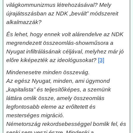
világkommunizmus létrehozásával? Mely
újrajátsszásban az NDK „bevált” módszereit
alkalmazzák?
És lehet, hogy ennek volt alárendelve az NDK
megrendezett összeomlás-showműsora a
Nyugat infiltrálásának céljával, melyhez már jó
előre kiképezték az ideológusokat?
[3]
Mindenesetre minden összevág.
Az egész Nyugat, minden, ami úgymond
„kapitalista” és teljesítőképes, a szemünk
láttára omlik össze, amely összeomlás
legfontosabb eleme az erőltetett és
mesterséges migráció.
Németország rekordsebességgel bomlik fel, és
senki sem veszi észre. Mindenki a