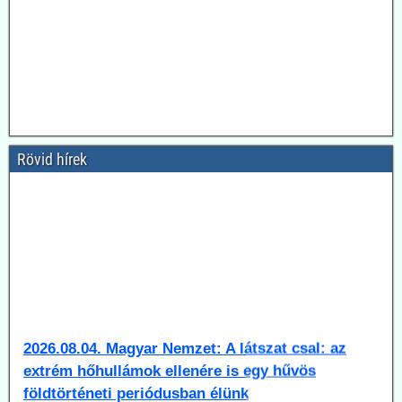
Rövid hírek
2026.08.04. Magyar Nemzet: A látszat csal: az
extrém hőhullámok ellenére is egy hűvös
földtörténeti periódusban élünk
A lap a Föld múltbeli klímaváltozásainak okairól, illetve a most
tapasztalható változás természeti és emberi okairól beszélget dr.
Juhász Árpád geológussal.