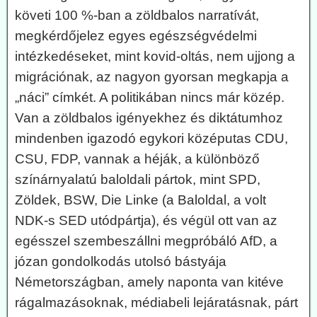
követi 100 %-ban a zöldbalos narratívát,
megkérdőjelez egyes egészségvédelmi
intézkedéseket, mint kovid-oltás, nem ujjong a
migrációnak, az nagyon gyorsan megkapja a
„náci” címkét. A politikában nincs már közép.
Van a zöldbalos igényekhez és diktátumhoz
mindenben igazodó egykori középutas CDU,
CSU, FDP, vannak a héják, a különböző
színárnyalatú baloldali pártok, mint SPD,
Zöldek, BSW, Die Linke (a Baloldal, a volt
NDK-s SED utódpártja), és végül ott van az
egésszel szembeszállni megpróbáló AfD, a
józan gondolkodás utolsó bástyája
Németországban, amely naponta van kitéve
rágalmazásoknak, médiabeli lejáratásnak, párt