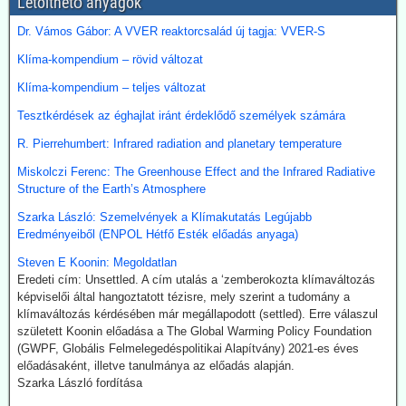
Letölthető anyagok
Emellett megnöveli saját kitermelését, és kacsingat az orosz
beszállításokra is.
Dr. Vámos Gábor: A VVER reaktorcsalád új tagja: VVER-S
2026.07.22. Finance.yahoo: Kerozin a hulladék
Klíma-kompendium – rövid változat
étolajból és egyéb alternatív forrásokból - India a
Klíma-kompendium – teljes változat
startvonalon
Tesztkérdések az éghajlat iránt érdeklődő személyek számára
A növényi olaj- és állati zsírhulladékból nemcsak autóüzemanyagot
lehet gyártani, hanem kerozint is. Az így nyert üzemanyag neve
R. Pierrehumbert: Infrared radiation and planetary temperature
Sustainable Aviation Fuel (fenntartható kerozin, SAF). Előállítása
Miskolczi Ferenc: The Greenhouse Effect and the Infrared Radiative
ma 2-5-ször drágább, mint a hagyományos keroziné, de
Structure of the Earth’s Atmosphere
klímavédelmi okok miatt a légitársaságok érdeklődnek az
üzemanyag iránt.
Szarka László: Szemelvények a Klímakutatás Legújabb
India új utat céloz meg az előállításnál. A mezőgazdasági
Eredményeiből (ENPOL Hétfő Esték előadás anyaga)
hulladékokból (magas CO-tartalmú) szintézisgázt lehet gyártani,
amit a Fischer-Tropsch eljárás szerint hidrogénnel reagáltatva
Steven E Koonin: Megoldatlan
folyékony szénhidrogén-keveréket, azaz benzint kapunk. A folyamat
Eredeti cím: Unsettled. A cím utalás a ‘zemberokozta klímaváltozás
megfelelő irányításánál a végtermék kerozin. A hidrogént -
képviselői által hangoztatott tézisre, mely szerint a tudomány a
legalábbis indiai források szerint elektrolízissel kívánják előállítani.
klímaváltozás kérdésében már megállapodott (settled). Erre válaszul
Kommentárunk: Semmi kifogásunk nincs a zöld technológiák ellen.
született Koonin előadása a The Global Warming Policy Foundation
Problémánk avval van, ha a zöldenergiagyártás súlyos állami, értsd
(GWPF, Globális Felmelegedéspolitikai Alapítvány) 2021-es éves
adófizetői szubvenciókból akar megélni - az idők végezetéig.
előadásaként, illetve tanulmánya az előadás alapján.
Szarka László fordítása
2026.07.21. Uncut-News: Ki hozta a köztudatba a