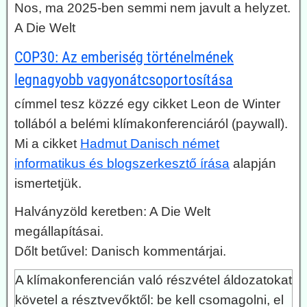
Nos, ma 2025-ben semmi nem javult a helyzet.
A Die Welt
COP30: Az emberiség történelmének
legnagyobb vagyonátcsoportosítása
címmel tesz közzé egy cikket Leon de Winter
tollából a belémi klímakonferenciáról (paywall).
Mi a cikket
Hadmut Danisch német
informatikus és blogszerkesztő írása
alapján
ismertetjük.
Halványzöld keretben: A Die Welt
megállapításai.
Dőlt betűvel: Danisch kommentárjai.
A klímakonferencián való részvétel áldozatokat
követel a résztvevőktől: be kell csomagolni, el