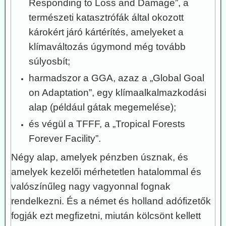
Responding to Loss and Damage”, a
természeti katasztrófák által okozott
károkért járó kártérítés, amelyeket a
klímaváltozás úgymond még tovább
súlyosbít;
harmadszor a GGA, azaz a „Global Goal
on Adaptation”, egy klímaalkalmazkodási
alap (például gátak megemelése);
és végül a
TFFF, a „Tropical Forests
Forever Facility”.
Négy alap, amelyek pénzben úsznak, és
amelyek kezelői mérhetetlen hatalommal és
valószínűleg nagy vagyonnal fognak
rendelkezni. És a német és holland adófizetők
fogják ezt megfizetni, miután kölcsönt kellett