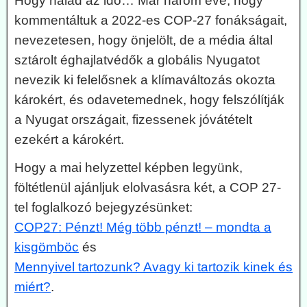
Hogy halad az idő… Már három éve, hogy
kommentáltuk a 2022-es COP-27 fonákságait,
nevezetesen, hogy önjelölt, de a média által
sztárolt éghajlatvédők a globális Nyugatot
nevezik ki felelősnek a klímaváltozás okozta
károkért, és odavetemednek, hogy felszólítják
a Nyugat országait, fizessenek jóvátételt
ezekért a károkért.
Hogy a mai helyzettel képben legyünk,
föltétlenül ajánljuk elolvasásra két, a COP 27-
tel foglalkozó bejegyzésünket:
COP27: Pénzt! Még több pénzt! – mondta a
kisgömböc
és
Mennyivel tartozunk? Avagy ki tartozik kinek és
miért?
.