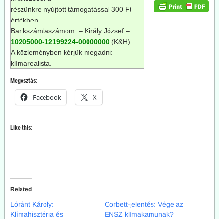
részünkre nyújtott támogatással 300 Ft
értékben.
Bankszámlaszámom: – Király József –
10205000-12199224-00000000
(K&H)
A közleményben kérjük megadni:
klímarealista.
Megosztás:
Facebook
X
Like this:
Related
Lóránt Károly:
Corbett-jelentés: Vége az
Klímahisztéria és
ENSZ klímakamunak?