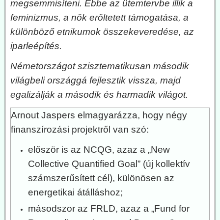
megsemmisíteni. Ebbe az ütemtervbe illik a
feminizmus, a nők erőltetett támogatása, a
különböző etnikumok összekeveredése, az
iparleépítés.
Németországot szisztematikusan második
világbeli országgá fejlesztik vissza, majd
egalizálják a második és harmadik világot.
Arnout Jaspers elmagyarázza, hogy négy
finanszírozási projektről van szó:
először is az NCQG, azaz a „New
Collective Quantified Goal” (új kollektív
számszerűsített cél), különösen az
energetikai átálláshoz;
másodszor az FRLD, azaz a „Fund for