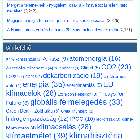
Argentína az Atucha-i atomerőmű-telepen egy új, körülbelül 300
Mérget a teheneknek - nyugalom, csak a klímaváltozás elleni harc
megawatt teljesítményű atomreaktort kíván építeni. A projektet
nevében
(2,242)
teljes egészében magánforrásokból finanszírozzák, és a beruházás
Megújuló energia termelés: jobb, mint a kaszinócsalás
(2,225)
összege várhatóan eléri az 1,2 milliárd amerikai dollárt. Luis Caputo
gazdasági miniszter július elején mutatta be a terveket a projekt
A Hunga Tonga vulkán hatása a 2023-as melegedési rekordra
(2,121)
fejlesztőjével, a Meitner Energy vállalattal közösen. A vállalat az
ACR-300 nevű argentin reaktortervet kívánja elsőként kereskedelmi
célokra megvalósítani.
Címkefelhő
Kommentárunk: Ezek szerint Argentínáról nemcsak pénzügy
atomenergia
(16)
Arktisz
(9)
válságok említése során hallhatunk, hanem nukleáris technológiánál
97 % konszenzus
(3)
is. A 300 MW Paks II teljesítményének kb. egyhetede.
CO2
(23)
Clintel
(5)
Ausztráliai tűzesetek
(4)
billenőpont
(3)
dekarbonizáció
(19)
2026.07.17. Blackout News: A német RWE
elektromos
COP27
(3)
COP28
(2)
energia
(35)
EU
vezérigazgatója a német - az uniós vállalásoknál
energiatárolás
(5)
autó
(4)
klímacélok
(28)
5 évvel előbbre hozott - klímacélok eltörlését kéri
Fridays for
Extinction Rebellion
(3)
Markus Krebber, az RWE vezérigazgatója azt követeli, hogy
globális felmelegedés
(33)
Future
(8)
hosszabbítsák meg a német klímacélok elérése határidejét, és a
klímasemlegességet 2045-ről 2050-re halasszák el. Úgy véli, hogy a
Green Deal – Zöld alku
(5)
Greta Thunberg
(3)
korábbi, az EU 2050-es célévétől eltérő német „különút” gazdasági
hidrogéngazdaság
(12)
IPCC
(10)
klíma-
jégkorszak
(3)
szempontból káros és klímapolitikai szempontból hatástalan.
klímacsalás
(28)
képmutatás
(4)
Vassiliadis, szakszervezeti vezetője támogatja a kezdeményezést,
klímahisztéria
klímaelmélet
(39)
mivel a magas energiaköltségek, a gyenge konjunktúra és a rövid