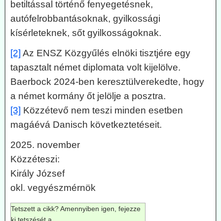
betiltással történő fenyegetésnek,
autófelrobbantásoknak, gyilkossági
kísérleteknek, sőt gyilkosságoknak.
[2]
Az ENSZ Közgyűlés elnöki tisztjére egy
tapasztalt német diplomata volt kijelölve.
Baerbock 2024-ben keresztülverekedte, hogy
a német kormány őt jelölje a posztra.
[3]
Közzétevő nem teszi minden esetben
magáévá Danisch következtetéseit.
2025. november
Közzéteszi:
Király József
okl. vegyészmérnök
Tetszett a cikk? Amennyiben igen, fejezze
ki tetszését a