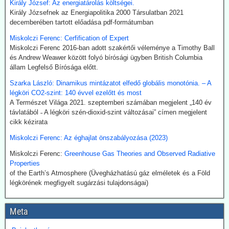
Király József: Az energiatárolás költségei.
klíma-lezárásokat a kovid-lezárások mintájára?
Király Józsefnek az Energiapolitika 2000 Társulatban 2021
Google és az egyéb MI által támogatott keresők szerint a
decemberében tartott előadása pdf-formátumban
klímavészhelyzet miatti lezárások csupáncsak összeesküvés-
Miskolczi Ferenc: Cerfification of Expert
elmélet. Az igazság evvel szemben az, hogy a fogalmat egy, a
Miskolczi Ferenc 2016-ban adott szakértői véleménye a Timothy Ball
WHO megbízásából dolgozó közgazdász alkotta meg 2020
és Andrew Weawer között folyó bírósági ügyben British Columbia
októberében. A támogatók között ott volt a Soros-alapítvány és a
állam Legfelső Bírósága előtt.
világ legnagyobb vállalatait összefogó World Business Council for
Sustainable Development. Az illető szerint a klímavészhelyzet
Szarka László: Dinamikus mintázatot elfedő globális monotónia. – A
miatti lezárások a vörös hús fogyasztásának tilalmát, a személyes
légköri CO2-szint: 140 évvel ezelőtt és most
járműhasználat korlátozását, a fosszilis tüzelőanyagok
A Természet Világa 2021. szeptemberi számában megjelent „140 év
kitermelésének megszüntetését és további energiaügyi
távlatából ˗ A légköri szén-dioxid-szint változásai” címen megjelent
intézkedéseket jelentenének.
cikk kézirata
Hogy erre (egyelőre legalább is) nem került sor, az az ún.
összeesküvés-elmélet terjesztőknek, azaz az információk
Miskolczi Ferenc: Az éghajlat önszabályozása (2023)
kompromisszum nélkül terjesztőinek köszönhető.
Miskolczi Ferenc:
Greenhouse Gas Theories and Observed Radiative
Properties
2026.07.21. The Sociable: Nemzetközi támogatás
of the Earth’s Atmosphere (Üvegházhatású gáz elméletek és a Föld
a moduláris atomerőművek elterjesztésére
légkörének megfigyelt sugárzási tulajdonságai)
Az Egyesült Államok, Japán és Dél-Korea fel kívánják gyorsítani a
kis moduláris atomreaktorok bevezetését az Indiai-óceáni
térségben. Hivatalosan az „energiabiztonságról” és a „tiszta
Meta
technológiáról” van szó. Valójában azonban itt alakul ki a digitális