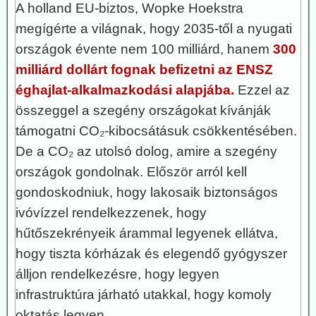
A holland EU-biztos, Wopke Hoekstra
megígérte a világnak, hogy 2035-től a nyugati
országok évente nem 100 milliárd, hanem
300
milliárd dollárt fognak befizetni az ENSZ
éghajlat-alkalmazkodási alapjába.
Ezzel az
összeggel a szegény országokat kívánják
támogatni CO₂-kibocsátásuk csökkentésében.
De a CO₂ az utolsó dolog, amire a szegény
országok gondolnak. Először arról kell
gondoskodniuk, hogy lakosaik biztonságos
ivóvízzel rendelkezzenek, hogy
hűtőszekrényeik árammal legyenek ellátva,
hogy tiszta kórházak és elegendő gyógyszer
álljon rendelkezésre, hogy legyen
infrastruktúra járható utakkal, hogy komoly
oktatás legyen.