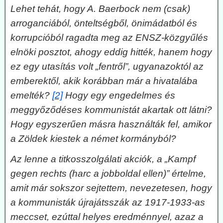
Lehet tehát, hogy A. Baerbock nem (csak)
arroganciából, önteltségből, önimádatból és
korrupcióból ragadta meg az ENSZ-közgyűlés
elnöki posztot, ahogy eddig hitték, hanem hogy
ez egy utasítás volt „fentről”, ugyanazoktól az
emberektől, akik korábban már a hivatalába
emelték?
[2]
Hogy egy engedelmes és
meggyőződéses kommunistát akartak ott látni?
Hogy egyszerűen másra használták fel, amikor
a Zöldek kiestek a német kormányból?
Az lenne a titkosszolgálati akciók, a „Kampf
gegen rechts (harc a jobboldal ellen)” értelme,
amit már sokszor sejtettem, nevezetesen, hogy
a kommunisták újrajátsszák az 1917-1933-as
meccset, ezúttal helyes eredménnyel, azaz a