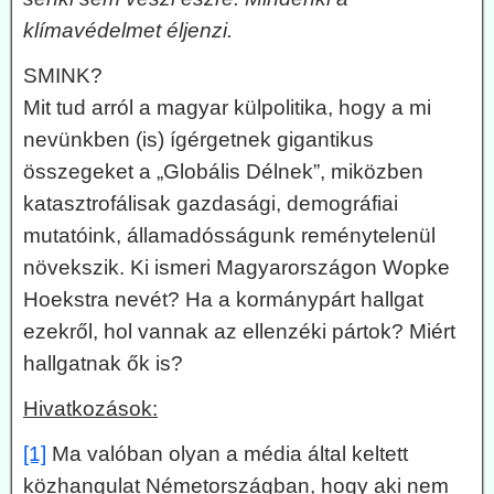
klímavédelmet éljenzi.
SMINK?
Mit tud arról a magyar külpolitika, hogy a mi
nevünkben (is) ígérgetnek gigantikus
összegeket a „Globális Délnek”, miközben
katasztrofálisak gazdasági, demográfiai
mutatóink, államadósságunk reménytelenül
növekszik. Ki ismeri Magyarországon Wopke
Hoekstra nevét? Ha a kormánypárt hallgat
ezekről, hol vannak az ellenzéki pártok? Miért
hallgatnak ők is?
Hivatkozások:
[1]
Ma valóban olyan a média által keltett
közhangulat Németországban, hogy aki nem