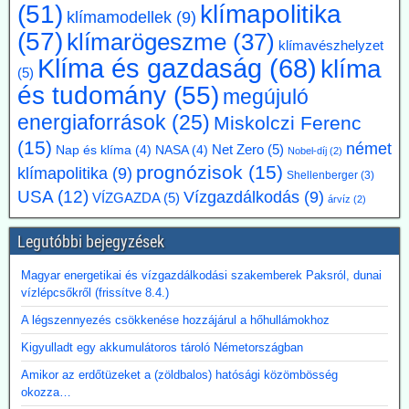
beruházási határidők elsősorban az energiaintenzív vállalkozásokat
klímapolitika
(51)
klímamodellek
(9)
terhelik. A törvényes cél azonban továbbra is érvényben marad,
(57)
amíg a Bundestag nem módosítja az éghajlatvédelmi törvényt.
klímarögeszme
(37)
klímavészhelyzet
Kommentárunk: Az öt év halasztás kb. annyit jelent, mint
Klíma és gazdaság
(68)
klíma
fuldoklónak a szalmaszál. És evvel a két idézett vezető is tisztában
(5)
van.
és tudomány
(55)
megújuló
energiaforrások
(25)
Miskolczi Ferenc
2026.07.17. Műszaki Magazin: A BME kutatói
(15)
segítenek kideríteni, hogyan lehetne Budapestre
német
Net Zero
(5)
Nap és klíma
(4)
NASA
(4)
Nobel-díj
(2)
vinni a paksi hőt
prognózisok
(15)
klímapolitika
(9)
Shellenberger
(3)
Az atomerőmű hulladékhőjének a fővárosi távfűtésben történő
USA
(12)
Vízgazdálkodás
(9)
VÍZGAZDA
(5)
árvíz
(2)
hasznosítása gazdasági és környezetvédelmi szempontból is
ígéretes elképzelés.
Legutóbbi bejegyzések
A főváros távhőrendszerét üzemeltető Budapesti Közművek (BKM)
több hónapig tartó tárgyalások után megbízási szerződést kötött a
Magyar energetikai és vízgazdálkodási szakemberek Paksról, dunai
BME-vel egy döntést megalapozó tanulmány közös elkészítésére a
vízlépcsőkről (frissítve 8.4.)
Paksi Atomerőmű hőjének a fővárosi távfűtési rendszerbe való
eljuttatása lehetőségéről.
A légszennyezés csökkenése hozzájárul a hőhullámokhoz
Kigyulladt egy akkumulátoros tároló Németországban
Amikor az erdőtüzeket a (zöldbalos) hatósági közömbösség
okozza…