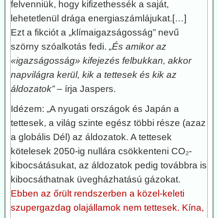
felvenniük, hogy kifizethessék a saját,
lehetetlenül drága energiaszámlájukat.[…]
Ezt a fikciót a „klímaigazságosság” nevű
szörny szóalkotás fedi.
„És amikor az
«igazságosság» kifejezés felbukkan, akkor
napvilágra kerül, kik a tettesek és kik az
áldozatok”
– írja Jaspers.
Idézem: „A nyugati országok és Japán a
tettesek, a világ szinte egész többi része (azaz
a globális Dél) az áldozatok. A tettesek
kötelesek 2050-ig nullára csökkenteni CO₂-
kibocsátásukat, az áldozatok pedig továbbra is
kibocsáthatnak üvegházhatású gázokat.
Ebben az őrült rendszerben a közel-keleti
szupergazdag olajállamok nem tettesek. Kína,