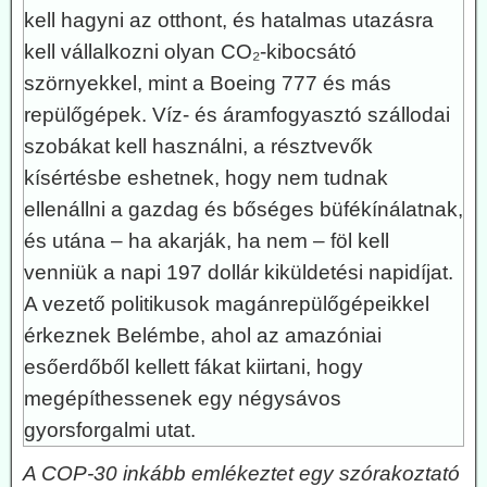
kell hagyni az otthont, és hatalmas utazásra
kell vállalkozni olyan CO₂-kibocsátó
szörnyekkel, mint a Boeing 777 és más
repülőgépek. Víz- és áramfogyasztó szállodai
szobákat kell használni, a résztvevők
kísértésbe eshetnek, hogy nem tudnak
ellenállni a gazdag és bőséges büfékínálatnak,
és utána – ha akarják, ha nem – föl kell
venniük a napi 197 dollár kiküldetési napidíjat.
A vezető politikusok magánrepülőgépeikkel
érkeznek Belémbe, ahol az amazóniai
esőerdőből kellett fákat kiirtani, hogy
megépíthessenek egy négysávos
gyorsforgalmi utat.
A COP-30 inkább emlékeztet egy szórakoztató