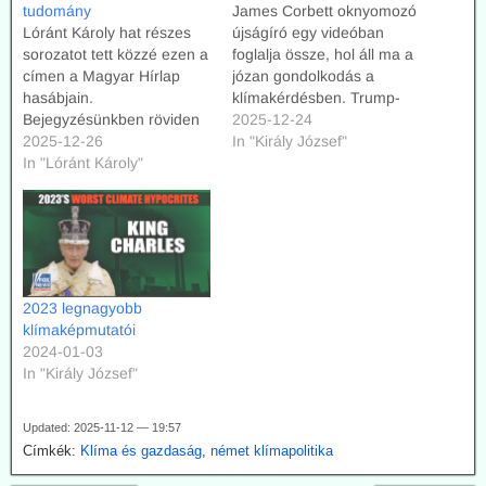
tudomány
James Corbett oknyomozó
Lóránt Károly hat részes
újságíró egy videóban
sorozatot tett közzé ezen a
foglalja össze, hol áll ma a
címen a Magyar Hírlap
józan gondolkodás a
hasábjain.
klímakérdésben. Trump-
Bejegyzésünkben röviden
nak köszönhetően sokat
2025-12-24
ismertetjük ez egyes
2025-12-26
elértünk, de a
In "Király József"
írásokat, és linkeljük az
In "Lóránt Károly"
küzdelemnek még nincs
eredeti megjelenési
vége.
helyeket a Magyar Hírlap
honlapján. A legfontosabb
az volna, úgy a politikai
irányítás, mint a parlamenti
képviselők, a politikai
2023 legnagyobb
pártok, illetve a média
klímaképmutatói
végre kijelentse,…
2024-01-03
In "Király József"
Updated: 2025-11-12 — 19:57
Címkék:
Klíma és gazdaság
,
német klímapolitika