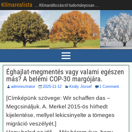
Klímarealista
... Klímaváltozásról tudományosan ...
Éghajlat-megmentés vagy valami egészen
más? A belémi COP-30 margójára.
adminisztrator
2025-11-12
Király József
1 Comment
[Címképünk szövege: Wir schaffen das –
Megcsináljuk. A. Merkel 2015-ös hírhedt
kijelentése, mellyel lekicsinyelte a tömeges
migráció veszélyét.]