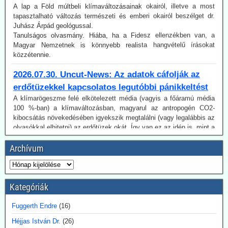
Tanulságos olvasmány. Hiába, ha a Fidesz ellenzékben van, a
Magyar Nemzetnek is könnyebb realista hangvételű írásokat
közzétennie.
2026.07.30. Uncut-News: Az adatok cáfolják az
erdőtüzekkel kapcsolatos legutóbbi pánikkeltést
A klímarögeszme felé elkötelezett média (vagyis a főáramú média
100 %-ban) a klímaváltozásban, magyarul az antropogén CO2-
kibocsátás növekedésében igyekszik megtalálni (vagy legalábbis az
olvasókkal elhitetni) az erdőtüzek okát. Így van ez az idén is, mint a
korábbi években. A gépezet figyelmen kívül hagyja úgy az emberi
tényezőt, akár a gondatlanságot, akár a szándékos gyújtogatást,
mint a hatósági ideológiavezérelt hozzáállást, amit több
bejegyzésünkben tematizáltunk. De még így is van egy probléma:
Archívum
Az idén jóval alacsonyabb a tűzesetek száma világszerte, mint a
regisztrálás 2003-as kezdete óta.
Ugyancsak az uncut-news számol be róla, Franciaországban idén
július 6-a óta 162 embert vettek őrizetbe szándékos tűzgyújtás
Kategóriák
gyanújával.
Fuggerth Endre
(16)
2026.07.28. Blackout News: A feneketlen hordó
neve karbonsemlegesség - Németországban is
Héjjas István Dr.
(26)