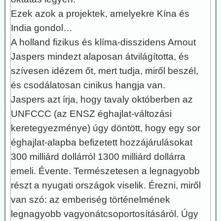
Ezek azok a projektek, amelyekre Kína és
India gondol…
A holland fizikus és klíma-disszidens Arnout
Jaspers mindezt alaposan átvilágította, és
szívesen idézem őt, mert tudja, miről beszél,
és csodálatosan cinikus hangja van.
Jaspers azt írja, hogy tavaly októberben az
UNFCCC (az ENSZ éghajlat-változási
keretegyezménye) úgy döntött, hogy egy sor
éghajlat-alapba befizetett hozzájárulásokat
300 milliárd dollárról 1300 milliárd dollárra
emeli. Évente. Természetesen a legnagyobb
részt a nyugati országok viselik. Érezni, miről
van szó: az emberiség történelmének
legnagyobb vagyonátcsoportosításáról. Úgy