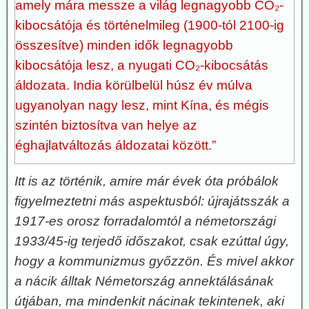
amely mára messze a világ legnagyobb CO₂-
kibocsátója és történelmileg (1900-tól 2100-ig
összesítve) minden idők legnagyobb
kibocsátója lesz, a nyugati CO₂-kibocsátás
áldozata. India körülbelül húsz év múlva
ugyanolyan nagy lesz, mint Kína, és mégis
szintén biztosítva van helye az
éghajlatváltozás áldozatai között.”
Itt is az történik, amire már évek óta próbálok
figyelmeztetni más aspektusból: újrajátsszák a
1917-es orosz forradalomtól a németországi
1933/45-ig terjedő időszakot, csak ezúttal úgy,
hogy a kommunizmus győzzön. És mivel akkor
a nácik álltak Németország annektálásának
útjában, ma mindenkit nácinak tekintenek, aki