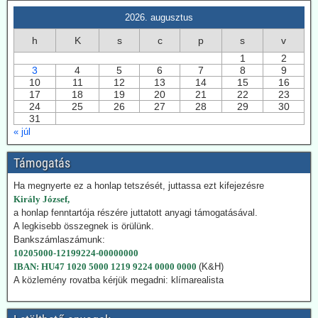
kiaknázását
2026. augusztus
Az USA képviselőháza törvény fogadott el a geotermikus energia
h
K
s
c
p
s
v
kiaknázásának felgyorsítására. Németországban 2024-ben
1
2
összesen 29 TWh energiát nyertek a föld mélyéből. Németország is
3
4
5
6
7
8
9
hatósági úton kívánja a kiaknázást felgyorsítani.
10
11
12
13
14
15
16
17
18
19
20
21
22
23
2026.07.22. Climatechangedispatch: Japán
24
25
26
27
28
29
30
visszakozik klímavédelmi vállalásaitól
31
« júl
Japán – szomszédjához, Dél-Koreához hasonlóan – újra üzembe
helyezi azokat a szénerőműveket, amelyeket nemrég még egy
szennyezőbb korszak maradványainak bélyegeztek. Az energiaügyi
Támogatás
hatóságok „rendkívüli ellátási bizonytalansággal” indokolták annak a
Ha megnyerte ez a honlap tetszését, juttassa ezt kifejezésre
tüzelőanyagnak a használatát, amelynek felszámolását korábban
Király József,
megígérték.
a honlap fenntartója részére juttatott anyagi támogatásával.
Hogy kedvezzen a nemzetközi klímalobbinak, Japán 2050-ig
A legkisebb összegnek is örülünk.
vállalta a teljes klímasemlegességet. De ahogy a realitás
Bankszámlaszámunk:
bekopogtatott, azonnal ejtették a magas ívű terveket.
10205000-12199224-00000000
A japán Gazdasági, Kereskedelmi és Ipari Minisztérium (METI)
IBAN: HU47 1020 5000 1219 9224 0000 0000
(K&H)
képviselői kijelentették, hogy a széntermelés bővítése azonnali
A közlemény rovatba kérjük megadni: klímarealista
megoldást jelent a földgáz-megtakarításra. Mivel Japán a Hormuz
szoroson keresztül kapta olaj és földgázszállítmányait, a
történelemben először vásárolt közvetlenül az USA-ból kőolajat.