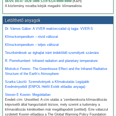
IBAN: HU47 1020 5000 1219 9224 0000 0000
(K&H)
A japán Gazdasági, Kereskedelmi és Ipari Minisztérium (METI)
A közlemény rovatba kérjük megadni: klímarealista
képviselői kijelentették, hogy a széntermelés bővítése azonnali
megoldást jelent a földgáz-megtakarításra. Mivel Japán a Hormuz
szoroson keresztül kapta olaj és földgázszállítmányait, a
Letölthető anyagok
történelemben először vásárolt közvetlenül az USA-ból kőolajat.
Emellett megnöveli saját kitermelését, és kacsingat az orosz
Dr. Vámos Gábor: A VVER reaktorcsalád új tagja: VVER-S
beszállításokra is.
Klíma-kompendium – rövid változat
2026.07.22. Finance.yahoo: Kerozin a hulladék
Klíma-kompendium – teljes változat
étolajból és egyéb alternatív forrásokból - India a
Tesztkérdések az éghajlat iránt érdeklődő személyek számára
startvonalon
A növényi olaj- és állati zsírhulladékból nemcsak autóüzemanyagot
R. Pierrehumbert: Infrared radiation and planetary temperature
lehet gyártani, hanem kerozint is. Az így nyert üzemanyag neve
Miskolczi Ferenc: The Greenhouse Effect and the Infrared Radiative
Sustainable Aviation Fuel (fenntartható kerozin, SAF). Előállítása
Structure of the Earth’s Atmosphere
ma 2-5-ször drágább, mint a hagyományos keroziné, de
klímavédelmi okok miatt a légitársaságok érdeklődnek az
Szarka László: Szemelvények a Klímakutatás Legújabb
üzemanyag iránt.
Eredményeiből (ENPOL Hétfő Esték előadás anyaga)
India új utat céloz meg az előállításnál. A mezőgazdasági
hulladékokból (magas CO-tartalmú) szintézisgázt lehet gyártani,
Steven E Koonin: Megoldatlan
amit a Fischer-Tropsch eljárás szerint hidrogénnel reagáltatva
Eredeti cím: Unsettled. A cím utalás a ‘zemberokozta klímaváltozás
folyékony szénhidrogén-keveréket, azaz benzint kapunk. A folyamat
képviselői által hangoztatott tézisre, mely szerint a tudomány a
megfelelő irányításánál a végtermék kerozin. A hidrogént -
klímaváltozás kérdésében már megállapodott (settled). Erre válaszul
legalábbis indiai források szerint elektrolízissel kívánják előállítani.
született Koonin előadása a The Global Warming Policy Foundation