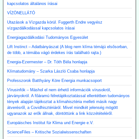
kapcsolatos általános írásai
VÍZÖNELLÁTÓ
Utazások a Vízgazda körül. Fuggerth Endre vegyész
vízgazdálkodással kapcsolatos írásai
Energiagazdálkodási Tudományos Egyesület
Lift Instinct – Adatbányászat (A blog nem klíma témájú elsősorban,
de több, a témába vágó érdekes írás található rajta.)
Energia-Ezermester – Dr. Tóth Béla honlapja
Klímatudomány – Szarka László Csaba honlapja
Professzorok Batthyány Köre Energia munkacsoport
Vírusinfók – Máshol el nem érhető információk vírusokról,
járványokról. A főáramú félretájékoztatással ellentétben tudományos
tények alapján tájékoztat a klímahisztéria melleti másik nagy
átverésről, a Covidhisztériáról. Mivel mindkét jelenség mögött
ugyanazok az erők állnak, döntöttünk a link közzétételéről.
Europäisches Institut für Klima und Energie e.V.
ScienceFiles – Kritische Sozialwissenschaften