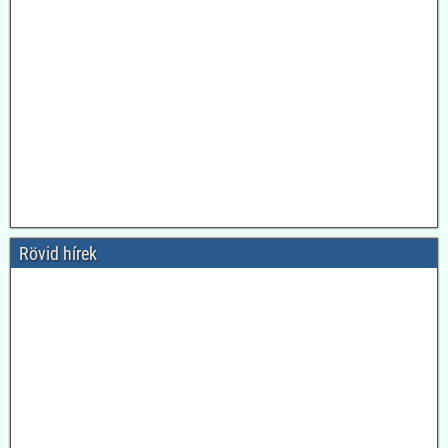
Rövid hírek
2026.08.04. Magyar Nemzet: A látszat csal: az