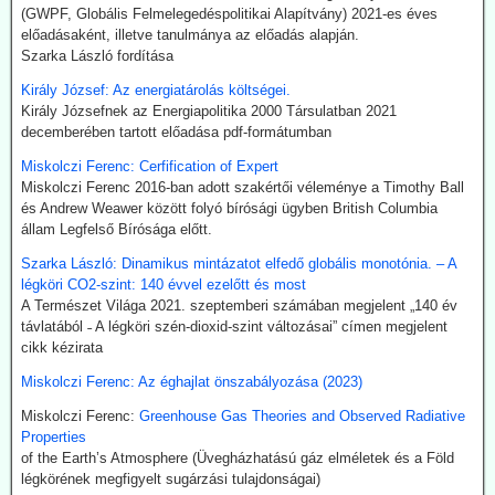
Kommentárunk: Semmi kifogásunk nincs a zöld technológiák ellen.
(GWPF, Globális Felmelegedéspolitikai Alapítvány) 2021-es éves
Problémánk avval van, ha a zöldenergiagyártás súlyos állami, értsd
előadásaként, illetve tanulmánya az előadás alapján.
adófizetői szubvenciókból akar megélni - az idők végezetéig.
Szarka László fordítása
Király József: Az energiatárolás költségei.
2026.07.21. Uncut-News: Ki hozta a köztudatba a
Király Józsefnek az Energiapolitika 2000 Társulatban 2021
klíma-lezárásokat a kovid-lezárások mintájára?
decemberében tartott előadása pdf-formátumban
Google és az egyéb MI által támogatott keresők szerint a
Miskolczi Ferenc: Cerfification of Expert
klímavészhelyzet miatti lezárások csupáncsak összeesküvés-
Miskolczi Ferenc 2016-ban adott szakértői véleménye a Timothy Ball
elmélet. Az igazság evvel szemben az, hogy a fogalmat egy, a
és Andrew Weawer között folyó bírósági ügyben British Columbia
WHO megbízásából dolgozó közgazdász alkotta meg 2020
állam Legfelső Bírósága előtt.
októberében. A támogatók között ott volt a Soros-alapítvány és a
világ legnagyobb vállalatait összefogó World Business Council for
Szarka László: Dinamikus mintázatot elfedő globális monotónia. – A
Sustainable Development. Az illető szerint a klímavészhelyzet
légköri CO2-szint: 140 évvel ezelőtt és most
miatti lezárások a vörös hús fogyasztásának tilalmát, a személyes
A Természet Világa 2021. szeptemberi számában megjelent „140 év
járműhasználat korlátozását, a fosszilis tüzelőanyagok
távlatából ˗ A légköri szén-dioxid-szint változásai” címen megjelent
kitermelésének megszüntetését és további energiaügyi
cikk kézirata
intézkedéseket jelentenének.
Hogy erre (egyelőre legalább is) nem került sor, az az ún.
Miskolczi Ferenc: Az éghajlat önszabályozása (2023)
összeesküvés-elmélet terjesztőknek, azaz az információk
Miskolczi Ferenc:
Greenhouse Gas Theories and Observed Radiative
kompromisszum nélkül terjesztőinek köszönhető.
Properties
of the Earth’s Atmosphere (Üvegházhatású gáz elméletek és a Föld
2026.07.21. The Sociable: Nemzetközi támogatás
légkörének megfigyelt sugárzási tulajdonságai)
a moduláris atomerőművek elterjesztésére