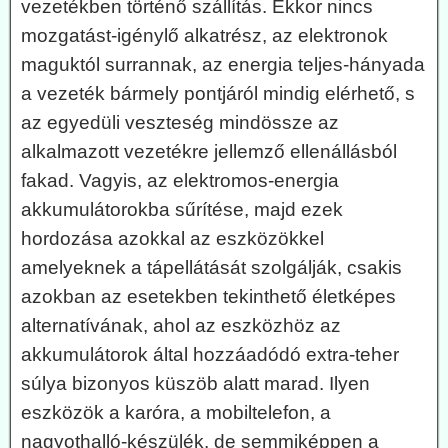
vezetékben történő szállítás. Ekkor nincs
mozgatást-igénylő alkatrész, az elektronok
maguktól surrannak, az energia teljes-hányada
a vezeték bármely pontjáról mindig elérhető, s
az egyedüli veszteség mindössze az
alkalmazott vezetékre jellemző ellenállásból
fakad. Vagyis, az elektromos-energia
akkumulátorokba sűrítése, majd ezek
hordozása azokkal az eszközökkel
amelyeknek a tápellátását szolgálják, csakis
azokban az esetekben tekinthető életképes
alternatívának, ahol az eszközhöz az
akkumulátorok által hozzáadódó extra-teher
súlya bizonyos küszöb alatt marad. Ilyen
eszközök a karóra, a mobiltelefon, a
nagyothalló-készülék, de semmiképpen a