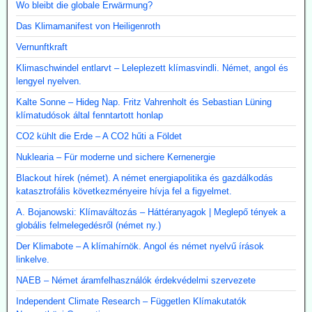
Wo bleibt die globale Erwärmung?
Das Klimamanifest von Heiligenroth
Vernunftkraft
Klimaschwindel entlarvt – Leleplezett klímasvindli. Német, angol és
lengyel nyelven.
Kalte Sonne – Hideg Nap. Fritz Vahrenholt és Sebastian Lüning
klímatudósok által fenntartott honlap
CO2 kühlt die Erde – A CO2 hűti a Földet
Nuklearia – Für moderne und sichere Kernenergie
Blackout hírek (német). A német energiapolitika és gazdálkodás
katasztrofális következményeire hívja fel a figyelmet.
A. Bojanowski: Klímaváltozás – Háttéranyagok | Meglepő tények a
globális felmelegedésről (német ny.)
Der Klimabote – A klímahírnök. Angol és német nyelvű írások
linkelve.
NAEB – Német áramfelhasználók érdekvédelmi szervezete
Independent Climate Research – Független Klímakutatók