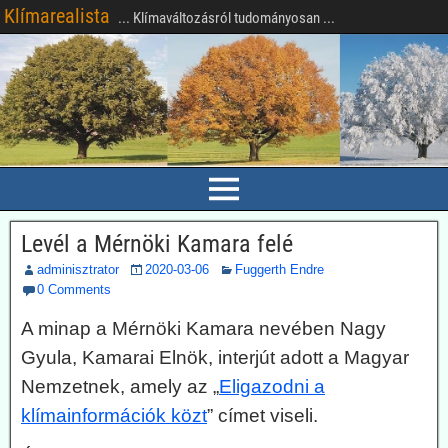
Klímarealista
... Klímaváltozásról tudományosan ...
Levél a Mérnöki Kamara felé
adminisztrator
2020-03-06
Fuggerth Endre
0 Comments
A minap a Mérnöki Kamara nevében Nagy
Gyula, Kamarai Elnök, interjút adott a Magyar
Nemzetnek, amely az „
Eligazodni a
klímainformációk közt
” címet viseli.