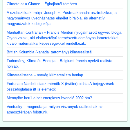
Climate at a Glance – Éghajlatról tömören
A szofisztika klímája. Joseph E. Postma kanadai asztrofizikus, a
hagyományos üvegházhatás elmélet bírálója, és alternatív
magyarázatok kidolgozója.
Manhattan Contrarian – Francis Menton nyugalmazott ügyvéd blogja.
Olyan valaki, aki elsőosztályú természettudományos ismeretekkel,
kiváló matematikai képességekkel rendelkezik.
British Kolumbia (kanadai tartomány) klímarealistái
Tudomány, Klíma és Energia – Belgiumi francia nyelvű realista
honlap.
Klimarealistene – norvég klímarealista honlap
Fortunato Nardelli olasz mérnök X (twitter) oldala A bejegyzések
összefoglalása itt is elérhető:
Mennyibe kerül a brit energiaszubvenció 2002 óta?
Ventusky – megmutatja, milyen viszonyok uralkodnak az
atmoszférában fölöttünk.