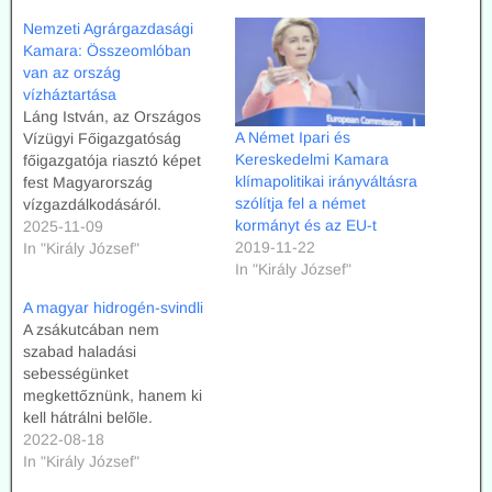
Nemzeti Agrárgazdasági
Kamara: Összeomlóban
van az ország
vízháztartása
Láng István, az Országos
A Német Ipari és
Vízügyi Főigazgatóság
Kereskedelmi Kamara
főigazgatója riasztó képet
klímapolitikai irányváltásra
fest Magyarország
szólítja fel a német
vízgazdálkodásáról.
kormányt és az EU-t
2025-11-09
2019-11-22
In "Király József"
In "Király József"
A magyar hidrogén-svindli
A zsákutcában nem
szabad haladási
sebességünket
megkettőznünk, hanem ki
kell hátrálni belőle.
2022-08-18
In "Király József"