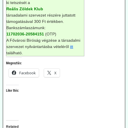
ki tetszését a
Reális Zöldek Klub
társadalami szervezet részére juttatott
támogatásával 300 Ft értékben.
Bankszámlaszámunk:
11702036-20584151
(OTP)
A Fővárosi Bíróság végzése a társadalmi
szervezet nyilvántartásba vételéről
itt
található.
Megosztás:
Facebook
X
Like this:
Related