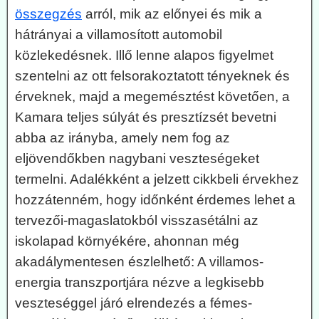
összegzés
arról, mik az előnyei és mik a
hátrányai a villamosított automobil
közlekedésnek. Illő lenne alapos figyelmet
szentelni az ott felsorakoztatott tényeknek és
érveknek, majd a megemésztést követően, a
Kamara teljes súlyát és presztízsét bevetni
abba az irányba, amely nem fog az
eljövendőkben nagybani veszteségeket
termelni. Adalékként a jelzett cikkbeli érvekhez
hozzátenném, hogy időnként érdemes lehet a
tervezői-magaslatokból visszasétálni az
iskolapad környékére, ahonnan még
akadálymentesen észlelhető: A villamos-
energia transzportjára nézve a legkisebb
veszteséggel járó elrendezés a fémes-