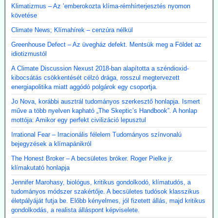
Klimatizmus – Az ’emberokozta klíma-rémhírterjesztés nyomon
követése
Climate News; Klímahírek – cenzúra nélkül
Greenhouse Defect – Az üvegház defekt. Mentsük meg a Földet az
idiotizmustól
A Climate Discussion Nexust 2018-ban alapította a széndioxid-
kibocsátás csökkentését célzó drága, rosszul megtervezett
energiapolitika miatt aggódó polgárok egy csoportja.
Jo Nova, korábbi ausztrál tudományos szerkesztő honlapja. Ismert
műve a több nyelven kapható „The Skeptic’s Handbook”. A honlap
mottója: Amikor egy perfekt civilizáció lepusztul
Irrational Fear – Irracionális félelem Tudományos színvonalú
bejegyzések a klímapánikról
The Honest Broker – A becsületes bróker. Roger Pielke jr.
klímakutató honlapja
Jennifer Marohasy, biológus, kritikus gondolkodó, klímatudós, a
tudományos módszer szakértője. A becsületes tudósok klasszikus
életpályáját futja be. Előbb kényelmes, jól fizetett állás, majd kritikus
gondolkodás, a realista álláspont képviselete.