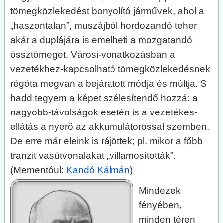
tömegközlekedést bonyolító járművek, ahol a
„haszontalan”, muszájból hordozandó teher
akár a duplájára is emelheti a mozgatandó
össztömeget. Városi-vonatkozásban a
vezetékhez-kapcsolható tömegközlekedésnek
régóta megvan a bejáratott módja és múltja. S
hadd tegyem a képet szélesítendő hozzá: a
nagyobb-távolságok esetén is a vezetékes-
ellátás a nyerő az akkumulátorossal szemben.
De erre már eleink is rájöttek; pl. mikor a főbb
tranzit vasútvonalakat „villamosították”.
(Mementóul:
Kandó Kálmán
)
Mindezek
fényében,
minden téren