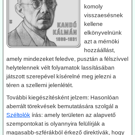
komoly
visszaesésnek
kellene
elkönyvelnünk
azt a mérnöki
hozzáállást,
amely mindezeket feledve, pusztán a félszívvel
helytelennek vélt folyamatok lassításában
játszott szerepével kísérelné meg jelezni a
téren a szellemi jelenlétét.
További kiegészítésként jelzem: Hasonlóan
aberrált törekvések bemutatására szolgál a
Széltolók
írás: amely területen az alapvető
szempontokat is olyannyira felülírják a
magasabb-szférákból érkező direktívák, hogy