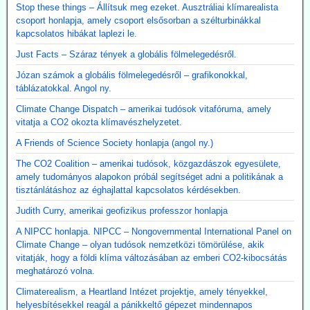
Stop these things – Állítsuk meg ezeket. Ausztráliai klímarealista
csoport honlapja, amely csoport elsősorban a szélturbinákkal
kapcsolatos hibákat laplezi le.
Just Facts – Száraz tények a globális fölmelegedésről.
Józan számok a globális fölmelegedésről – grafikonokkal,
táblázatokkal. Angol ny.
Climate Change Dispatch – amerikai tudósok vitafóruma, amely
vitatja a CO2 okozta klímavészhelyzetet.
A Friends of Science Society honlapja (angol ny.)
The CO2 Coalition – amerikai tudósok, közgazdászok egyesülete,
amely tudományos alapokon próbál segítséget adni a politikának a
tisztánlátáshoz az éghajlattal kapcsolatos kérdésekben.
Judith Curry, amerikai geofizikus professzor honlapja
A NIPCC honlapja. NIPCC – Nongovernmental International Panel on
Climate Change – olyan tudósok nemzetközi tömörülése, akik
vitatják, hogy a földi klíma változásában az emberi CO2-kibocsátás
meghatározó volna.
Climaterealism, a Heartland Intézet projektje, amely tényekkel,
helyesbítésekkel reagál a pánikkeltő gépezet mindennapos