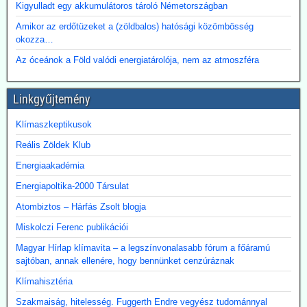
Kigyulladt egy akkumulátoros tároló Németországban
Amikor az erdőtüzeket a (zöldbalos) hatósági közömbösség
okozza…
Az óceánok a Föld valódi energiatárolója, nem az atmoszféra
Linkgyűjtemény
Klímaszkeptikusok
Reális Zöldek Klub
Energiaakadémia
Energiapoltika-2000 Társulat
Atombiztos – Hárfás Zsolt blogja
Miskolczi Ferenc publikációi
Magyar Hírlap klímavita – a legszínvonalasabb fórum a főáramú
sajtóban, annak ellenére, hogy bennünket cenzúráznak
Klímahisztéria
Szakmaiság, hitelesség. Fuggerth Endre vegyész tudománnyal