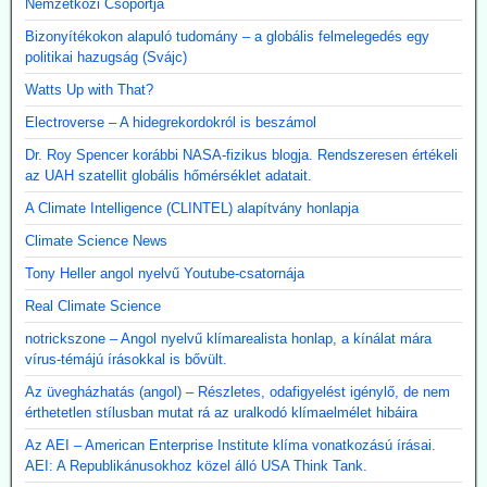
Nemzetközi Csoportja
Bizonyítékokon alapuló tudomány – a globális felmelegedés egy
politikai hazugság (Svájc)
Watts Up with That?
Electroverse – A hidegrekordokról is beszámol
Dr. Roy Spencer korábbi NASA-fizikus blogja. Rendszeresen értékeli
az UAH szatellit globális hőmérséklet adatait.
A Climate Intelligence (CLINTEL) alapítvány honlapja
Climate Science News
Tony Heller angol nyelvű Youtube-csatornája
Real Climate Science
notrickszone – Angol nyelvű klímarealista honlap, a kínálat mára
vírus-témájú írásokkal is bővült.
Az üvegházhatás (angol) – Részletes, odafigyelést igénylő, de nem
érthetetlen stílusban mutat rá az uralkodó klímaelmélet hibáira
Az AEI – American Enterprise Institute klíma vonatkozású írásai.
AEI: A Republikánusokhoz közel álló USA Think Tank.