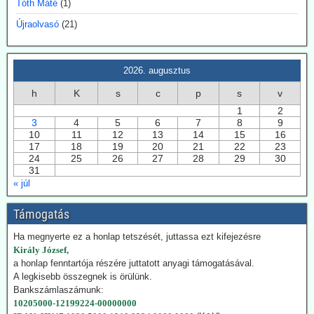
Tóth Máté
(1)
felhőképződés kutatásával. Eredményei nem támogatták minden
esetben az IPCC direktívákat.
Újraolvasó
(21)
2026.07.28. EIKE: Az USA és Németország
fokozza a geotermiában rejlő lehetőségek
2026. augusztus
kiaknázását
h
K
s
c
p
s
v
Az USA képviselőháza törvény fogadott el a geotermikus energia
1
2
kiaknázásának felgyorsítására. Németországban 2024-ben
3
4
5
6
7
8
9
összesen 29 TWh energiát nyertek a föld mélyéből. Németország is
10
11
12
13
14
15
16
hatósági úton kívánja a kiaknázást felgyorsítani.
17
18
19
20
21
22
23
24
25
26
27
28
29
30
2026.07.22. Climatechangedispatch: Japán
31
visszakozik klímavédelmi vállalásaitól
« júl
Japán – szomszédjához, Dél-Koreához hasonlóan – újra üzembe
helyezi azokat a szénerőműveket, amelyeket nemrég még egy
Támogatás
szennyezőbb korszak maradványainak bélyegeztek. Az energiaügyi
Ha megnyerte ez a honlap tetszését, juttassa ezt kifejezésre
hatóságok „rendkívüli ellátási bizonytalansággal” indokolták annak a
Király József,
tüzelőanyagnak a használatát, amelynek felszámolását korábban
a honlap fenntartója részére juttatott anyagi támogatásával.
megígérték.
A legkisebb összegnek is örülünk.
Hogy kedvezzen a nemzetközi klímalobbinak, Japán 2050-ig
Bankszámlaszámunk:
vállalta a teljes klímasemlegességet. De ahogy a realitás
10205000-12199224-00000000
bekopogtatott, azonnal ejtették a magas ívű terveket.