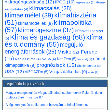
klímasemlegességet 2045-ről 2050-re halasszák el. Úgy véli, hogy a
hidrogéngazdaság
(12)
IPCC
(10)
klíma-
jégkorszak
(3)
korábbi, az EU 2050-es célévétől eltérő német „különút” gazdasági
klímacsalás
(28)
képmutatás
(4)
szempontból káros és klímapolitikai szempontból hatástalan.
klímahisztéria
klímaelmélet
(39)
Vassiliadis, szakszervezeti vezetője támogatja a kezdeményezést,
mivel a magas energiaköltségek, a gyenge konjunktúra és a rövid
klímapolitika
(51)
klímamodellek
(9)
beruházási határidők elsősorban az energiaintenzív vállalkozásokat
(57)
klímarögeszme
(37)
terhelik. A törvényes cél azonban továbbra is érvényben marad,
klímavészhelyzet
amíg a Bundestag nem módosítja az éghajlatvédelmi törvényt.
Klíma és gazdaság
(68)
klíma
Kommentárunk: Az öt év halasztás kb. annyit jelent, mint
(5)
és tudomány
(55)
fuldoklónak a szalmaszál. És evvel a két idézett vezető is tisztában
megújuló
van.
energiaforrások
(25)
Miskolczi Ferenc
2026.07.17. Műszaki Magazin: A BME kutatói
(15)
német
Net Zero
(5)
Nap és klíma
(4)
NASA
(4)
Nobel-díj
(2)
segítenek kideríteni, hogyan lehetne Budapestre
prognózisok
(15)
klímapolitika
(9)
Shellenberger
(3)
vinni a paksi hőt
USA
(12)
Vízgazdálkodás
(9)
VÍZGAZDA
(5)
árvíz
(2)
Az atomerőmű hulladékhőjének a fővárosi távfűtésben történő
hasznosítása gazdasági és környezetvédelmi szempontból is
Legutóbbi bejegyzések
ígéretes elképzelés.
A főváros távhőrendszerét üzemeltető Budapesti Közművek (BKM)
Magyar energetikai és vízgazdálkodási szakemberek Paksról, dunai
több hónapig tartó tárgyalások után megbízási szerződést kötött a
vízlépcsőkről (frissítve 8.4.)
BME-vel egy döntést megalapozó tanulmány közös elkészítésére a
Paksi Atomerőmű hőjének a fővárosi távfűtési rendszerbe való
A légszennyezés csökkenése hozzájárul a hőhullámokhoz
eljuttatása lehetőségéről.