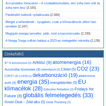
Accumulator miraculum – A csodaakkumulátor, ami soha nem volt és
soha nem lesz
(3,155)
2026.07.17. Blackout News: Argentína
magánbefektetői finanszírozással kíván
Pánikkeltő tudósok nyilatkozata
(2,584)
atomerőművet létesíteni
Mérget a teheneknek - nyugalom, csak a klímaváltozás elleni harc
Argentína az Atucha-i atomerőmű-telepen egy új, körülbelül 300
nevében
(2,247)
megawatt teljesítményű atomreaktort kíván építeni. A projektet
Megújuló energia termelés: jobb, mint a kaszinócsalás
(2,230)
teljes egészében magánforrásokból finanszírozzák, és a beruházás
összege várhatóan eléri az 1,2 milliárd amerikai dollárt. Luis Caputo
A Hunga Tonga vulkán hatása a 2023-as melegedési rekordra
(2,139)
gazdasági miniszter július elején mutatta be a terveket a projekt
fejlesztőjével, a Meitner Energy vállalattal közösen. A vállalat az
ACR-300 nevű argentin reaktortervet kívánja elsőként kereskedelmi
Címkefelhő
célokra megvalósítani.
atomenergia
(16)
Arktisz
(9)
Kommentárunk: Ezek szerint Argentínáról nemcsak pénzügy
97 % konszenzus
(3)
válságok említése során hallhatunk, hanem nukleáris technológiánál
CO2
(23)
Clintel
(5)
Ausztráliai tűzesetek
(4)
billenőpont
(3)
is. A 300 MW Paks II teljesítményének kb. egyhetede.
dekarbonizáció
(19)
elektromos
COP27
(3)
COP28
(2)
2026.07.17. Blackout News: A német RWE
energia
(35)
EU
energiatárolás
(5)
autó
(4)
vezérigazgatója a német - az uniós vállalásoknál
klímacélok
(28)
Fridays for
Extinction Rebellion
(3)
5 évvel előbbre hozott - klímacélok eltörlését kéri
globális felmelegedés
(33)
Future
(8)
Markus Krebber, az RWE vezérigazgatója azt követeli, hogy
Green Deal – Zöld alku
(5)
hosszabbítsák meg a német klímacélok elérése határidejét, és a
Greta Thunberg
(3)