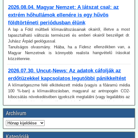
extrém hőhullámok ellenére is egy hűvös
földtörténeti periódusban élünk
A lap a Föld múltbeli klímaváltozásainak okairól, illetve a most
tapasztalható változás természeti és emberi okairól beszélget dr.
Juhász Árpád geológussal.
Tanulságos olvasmány. Hiába, ha a Fidesz ellenzékben van, a
Magyar Nemzetnek is könnyebb realista hangvételű írásokat
közzétennie.
2026.07.30. Uncut-News: Az adatok cáfolják az
erdőtüzekkel kapcsolatos legutóbbi pánikkeltést
A klímarögeszme felé elkötelezett média (vagyis a főáramú média
100 %-ban) a klímaváltozásban, magyarul az antropogén CO2-
kibocsátás növekedésében igyekszik megtalálni (vagy legalábbis az
olvasókkal elhitetni) az erdőtüzek okát. Így van ez az idén is, mint a
korábbi években. A gépezet figyelmen kívül hagyja úgy az emberi
tényezőt, akár a gondatlanságot, akár a szándékos gyújtogatást,
mint a hatósági ideológiavezérelt hozzáállást, amit több
Archívum
bejegyzésünkben tematizáltunk. De még így is van egy probléma:
Az idén jóval alacsonyabb a tűzesetek száma világszerte, mint a
regisztrálás 2003-as kezdete óta.
Ugyancsak az uncut-news számol be róla, Franciaországban idén
Kategóriák
július 6-a óta 162 embert vettek őrizetbe szándékos tűzgyújtás