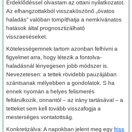
Érdeklődéssel olvastam az ottani nyilatkozatot.
Az elhangzottakból visszaköszönő „óvatos
haladás” valóban tompíthatja a nemkívánatos
hatások által prognosztizálható
visszaeséseket.
Kötelességemnek tartom azonban felhívni a
figyelmet arra, hogy létezik a fontolva-
haladásnál lényegesen jobb módszer is.
Nevezetesen: a tettek rövidebb pauzájában
szántsanak mélyebben a gondolatok. S ha
ennek nyomán a helyes felismerés
feltárulkozik, onnantól – az irány tartásával – a
tetteket sem kell tovább visszafogja a
mesterséges vontatottság.
Konkretizálva: A napokban jelent meg egy
friss