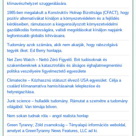
klímavészhelyzet szuggerálására.
1985-ben megalakult a Konstruktív Holnap Bizottsága (CFACT), hogy
pozitív alternatívákat kínáljon a környezetvédelem és a fejlődés
kérdéseiben, rámutasson a kiegyensúlyozott környezetvédelmi
gazdálkodás fontosságára, valódi megoldásokat kínáljon napjaink
legfontosabb globális kihívásaira.
Tudomány azok számára, akik nem akarják, hogy rabszolgává
tegyék őket. Ed Berry honlapja.
Net Zero Watch – Nettó Zéró Figyelő. Brit tudósoknak és
szakembereknek a katasztrofális és álságos éghajlatmegmentési
politika veszélyeire figyelmeztető egyesülete
Climatecite – Közhasznú státuszt élvező USA egyesület. Célja a
csalárd klímanarratíva hamisításainak leleplezése és
helyreigazítása.
Junk science – hulladék tudomány. Rámutat a szemétre a tudomány
világából. Van témája bőven.
Nem sokan tudnak róla – angol realista honlap
Green Tyranny; Zöld zsarnokság – Tényalapú információs weboldal,
amelyet a GreenTyranny News Features, LLC ad ki.