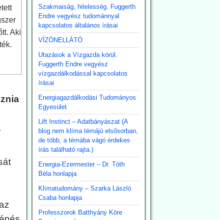
Szakmaiság, hitelesség. Fuggerth
tett
Endre vegyész tudománnyal
gszer
kapcsolatos általános írásai
tt. Aki
VÍZÖNELLÁTÓ
ték.
Utazások a Vízgazda körül.
Fuggerth Endre vegyész
vízgazdálkodással kapcsolatos
írásai
oznia
Energiagazdálkodási Tudományos
Egyesület
Lift Instinct – Adatbányászat (A
,
blog nem klíma témájú elsősorban,
de több, a témába vágó érdekes
írás található rajta.)
sát
Energia-Ezermester – Dr. Tóth
Béla honlapja
Klímatudomány – Szarka László
Csaba honlapja
 az
Professzorok Batthyány Köre
lépés