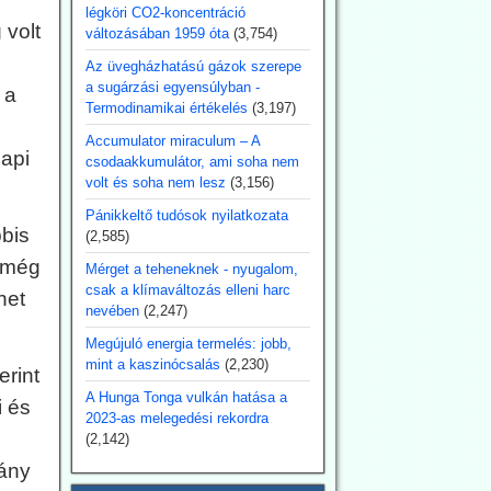
légköri CO2-koncentráció
volt
változásában 1959 óta
(3,754)
Az üvegházhatású gázok szerepe
a sugárzási egyensúlyban -
 a
Termodinamikai értékelés
(3,197)
Accumulator miraculum – A
napi
csodaakkumulátor, ami soha nem
volt és soha nem lesz
(3,156)
Pánikkeltő tudósok nyilatkozata
bis
(2,585)
 még
Mérget a teheneknek - nyugalom,
csak a klímaváltozás elleni harc
het
nevében
(2,247)
Megújuló energia termelés: jobb,
mint a kaszinócsalás
(2,230)
rint
A Hunga Tonga vulkán hatása a
i és
2023-as melegedési rekordra
(2,142)
ány