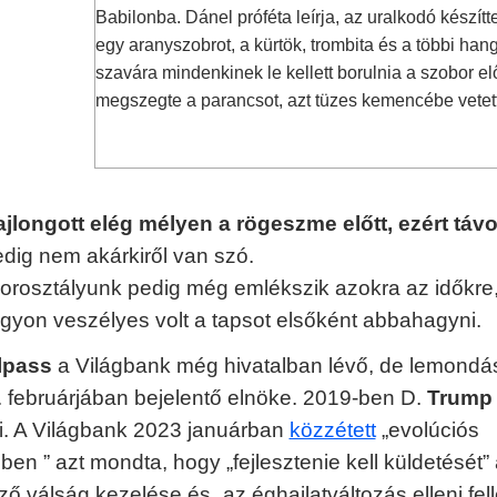
Babilonba. Dánel próféta leírja, az uralkodó készítte
egy aranyszobrot, a kürtök, trombita és a többi han
szavára mindenkinek le kellett borulnia a szobor elő
megszegte a parancsot, azt tüzes kemencébe vetet
jlongott elég mélyen a rögeszme előtt, ezért táv
dig nem akárkiről van szó.
orosztályunk pedig még emlékszik azokra az időkre
gyon veszélyes volt a tapsot elsőként abbahagyni.
lpass
a Világbank még hivatalban lévő, de lemondá
 februárjában bejelentő elnöke. 2019-ben D.
Trump
i. A Világbank 2023 januárban
közzétett
„evolúciós
en ” azt mondta, hogy „fejlesztenie kell küldetését”
ző válság kezelése és „az éghajlatváltozás elleni fel