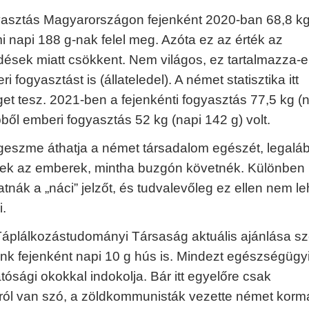
asztás Magyarországon fejenként 2020-ban 68,8 kg 
i napi 188 g-nak felel meg. Azóta ez az érték az
ések miatt csökkent. Nem világos, ez tartalmazza-e
 fogyasztást is (állateledel). A német statisztika itt
et tesz. 2021-ben a fejenkénti fogyasztás 77,5 kg (
ből emberi fogyasztás 52 kg (napi 142 g) volt.
geszme áthatja a német társadalom egészét, legaláb
ek az emberek, mintha buzgón követnék. Különben
nák a „náci” jelzőt, és tudvalevőleg ez ellen nem le
.
áplálkozástudományi Társaság aktuális ajánlása sze
nk fejenként napi 10 g hús is. Mindezt egészségügy
tósági okokkal indokolja. Bár itt egyelőre csak
ról van szó, a zöldkommunisták vezette német korm