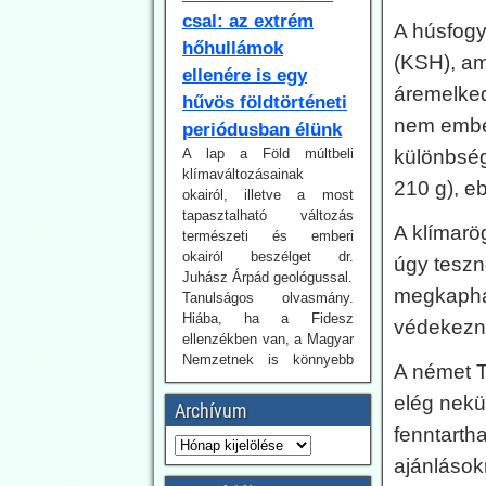
ellenére is egy
A húsfogy
hűvös földtörténeti
(KSH), am
periódusban élünk
áremelked
A lap a Föld múltbeli
klímaváltozásainak
nem emberi
okairól, illetve a most
különbség
tapasztalható változás
természeti és emberi
210 g), eb
okairól beszélget dr.
Juhász Árpád geológussal.
A klímarö
Tanulságos olvasmány.
úgy teszn
Hiába, ha a Fidesz
ellenzékben van, a Magyar
megkaphat
Nemzetnek is könnyebb
védekezni
realista hangvételű
írásokat közzétennie.
A német T
2026.07.30. Uncut-
elég nekü
Archívum
News: Az adatok
fenntartha
cáfolják az
ajánlások
erdőtüzekkel