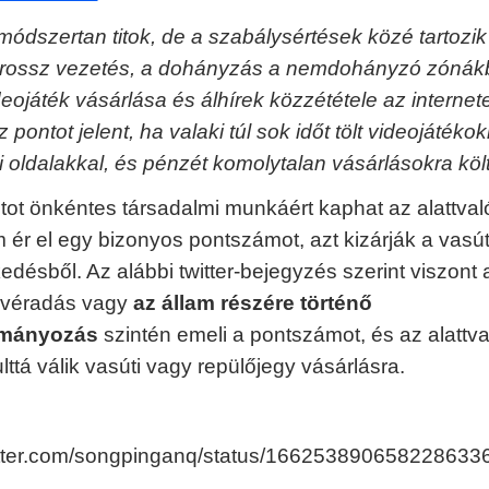
módszertan titok, de a szabálysértések közé tartozik
 rossz vezetés, a dohányzás a nemdohányzó zónák
deojáték vásárlása és álhírek közzététele az internet
pontot jelent, ha valaki túl sok időt tölt videojátékok
 oldalakkal, és pénzét komolytalan vásárlásokra költ
tot önkéntes társadalmi munkáért kaphat az alattvaló
 ér el egy bizonyos pontszámot, azt kizárják a vasút
edésből. Az alábbi twitter-bejegyzés szerint viszont 
 véradás vagy
az állam részére történő
mányozás
szintén emeli a pontszámot, és az alattva
lttá válik vasúti vagy repülőjegy vásárlásra.
witter.com/songpinganq/status/166253890658228633