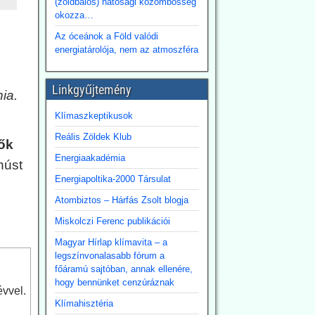
(zöldbalos) hatósági közömbösség
okozza…
Az óceánok a Föld valódi
energiatárolója, nem az atmoszféra
Linkgyűjtemény
ia.
Klímaszkeptikusok
Reális Zöldek Klub
ők
Energiaakadémia
húst
Energiapoltika-2000 Társulat
Atombiztos – Hárfás Zsolt blogja
Miskolczi Ferenc publikációi
Magyar Hírlap klímavita – a
legszínvonalasabb fórum a
főáramú sajtóban, annak ellenére,
hogy bennünket cenzúráznak
évvel.
Klímahisztéria