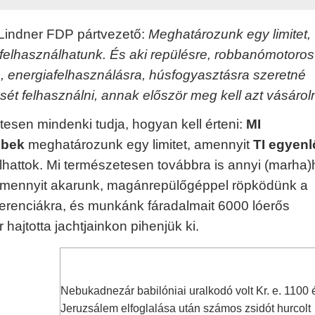
 Lindner FDP pártvezető:
Meghatározunk egy limitet,
felhasználhatunk. És aki repülésre, robbanómotoros
, energiafelhasználásra, húsfogyasztásra szeretné
sét felhasználni, annak először meg kell azt vásároln
esen mindenki tudja, hogyan kell érteni:
MI
bbek
meghatározunk egy limitet, amennyit
TI egyenl
lhattok. Mi természetesen továbbra is annyi (marha)
amennyit akarunk, magánrepülőgéppel röpködünk a
erenciákra, és munkánk fáradalmait 6000 lóerős
 hajtotta jachtjainkon pihenjük ki.
Nebukadnezár babilóniai uralkodó volt Kr. e. 1100 
Jeruzsálem elfoglalása után számos zsidót hurcolt