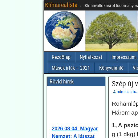
Klímarealista
... Klímaváltozásról tudományosa
Kezdőlap
Nyilatkozat
Impresszum, 
Mások írták – 2021
Könyvajánló
Vi
Rövid hírek
Szép új v
adminisztra
Rohamlépt
Három ap
2026.08.04. Magyar
Nemzet: A látszat
1, A psz
csal: az extrém
g (1 dkg)
hőhullámok