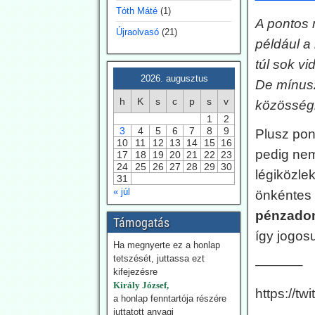
Tóth Máté
(1)
tematizáltunk. De még így
A pontos 
is van egy probléma: Az
Újraolvasó
(21)
idén jóval alacsonyabb a
például a
tűzesetek száma
túl sok vi
világszerte, mint a
regisztrálás 2003-as
2026. augusztus
De mínusz 
kezdete óta.
h
K
s
c
p
s
v
közösségi
Ugyancsak az uncut-news
számol be róla,
1
2
3
4
5
6
7
8
9
Franciaországban idén
Plusz pon
10
11
12
13
14
15
16
július 6-a óta 162 embert
pedig nem
17
18
19
20
21
22
23
vettek őrizetbe szándékos
24
25
26
27
28
29
30
tűzgyújtás gyanújával.
légiközlek
31
« júl
önkéntes
2026.07.28.
pénzado
Blackout News: A
Támogatás
feneketlen hordó
így jogosu
Ha megnyerte ez a honlap
neve
tetszését, juttassa ezt
———–
karbonsemlegessé
kifejezésre
Király József,
g -
https://t
a honlap fenntartója részére
Németországban is
juttatott anyagi