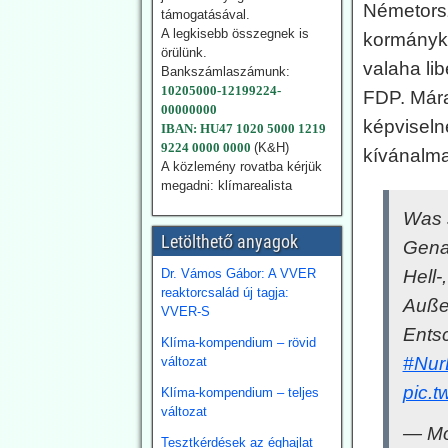
Németország az
Németorsz
támogatásával.
energiafordulat
A legkisebb összegnek is
kormányko
finanszírozására 2026-ra
örülünk.
23,7 milliárd eurót irányoz
valaha li
Bankszámlaszámunk:
elő. Emellett Németország
10205000-12199224-
FDP. Mára
évi 10 milliárd eurós
00000000
nagyságrendben
képvisel
IBAN: HU47 1020 5000 1219
finanszíroz nemzetközi
9224 0000 0000
(K&H)
kívánalma
klímaprojekteket.
A közlemény rovatba kérjük
megadni: klímarealista
2026.07.28.
Was 
Blackout News:
Letölthető anyagok
Genau
Szardínia:
Lángokban állnak a
Dr. Vámos Gábor: A VVER
Hell-
reaktorcsalád új tagja:
szolárpanelek
Auße
VVER-S
Július 18-án súlyos
Entsc
tűzvész tört ki egy
Klíma-kompendium – rövid
magántulajdonú
#Nur
változat
napenergia-parkban Ottana
pic.t
Klíma-kompendium – teljes
ipari övezetében,
változat
Szardínián. A tűz során
— Mo
nyilvánvalóan több ezer
Tesztkérdések az éghajlat