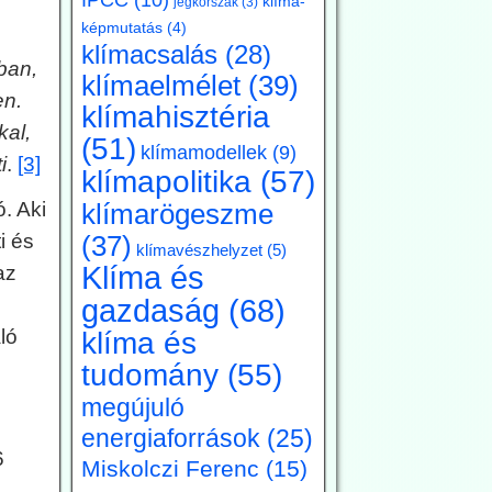
klíma-
jégkorszak
(3)
képmutatás
(4)
klímacsalás
(28)
ban,
klímaelmélet
(39)
en.
klímahisztéria
kal,
(51)
klímamodellek
(9)
i
.
[3]
klímapolitika
(57)
. Aki
klímarögeszme
i és
(37)
klímavészhelyzet
(5)
Klíma és
az
gazdaság
(68)
ló
klíma és
tudomány
(55)
megújuló
energiaforrások
(25)
6
Miskolczi Ferenc
(15)