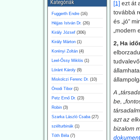
Kategóriák
[1]
ezt át 
kapcsolatos
legutóbbi
továbbá r
Fuggerth Endre
(16)
pánikkeltést
és „jó” m
Héjjas István Dr.
(26)
A klímarögeszme felé
„modern 
elkötelezett média (vagyis
Király József
(306)
a főáramú média 100 %-
Király Márton
(1)
2, Ha idő
ban) a klímaváltozásban,
magyarul az antropogén
Korényi Zoltán
(4)
elborzadun
CO2-kibocsátás
Leel-Őssy Miklós
(1)
tudvalevő
növekedésében igyekszik
megtalálni (vagy legalábbis
államhata
Lóránt Károly
(9)
az olvasókkal elhitetni) az
állampolg
Miskolczi Ferenc Dr.
(10)
erdőtüzek okát. Így van ez
az idén is, mint a korábbi
Ónodi Tibor
(1)
A „társad
években. A gépezet
figyelmen kívül hagyja úgy
Petz Ernő Dr.
(23)
be, „font
az emberi tényezőt, akár a
Robin
(3)
gondatlanságot, akár a
társadalm
szándékos gyújtogatást,
Szarka László Csaba
(27)
azt az el
mint a hatósági
szélturbinák
(1)
ideológiavezérelt
bizalom 
hozzáállást, amit több
Tóth Béla
(7)
dokument
bejegyzésünkben