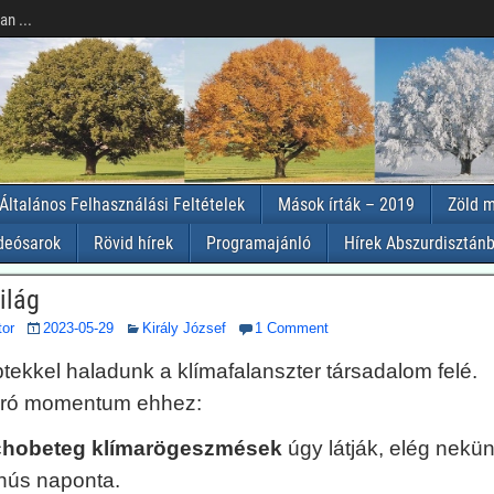
n ...
Általános Felhasználási Feltételek
Mások írták – 2019
Zöld m
deósarok
Rövid hírek
Programajánló
Hírek Abszurdisztánb
ilág
tor
2023-05-29
Király József
1 Comment
ekkel haladunk a klímafalanszter társadalom felé.
ró momentum ehhez:
ichobeteg klímarögeszmések
úgy látják, elég nekü
 hús naponta.