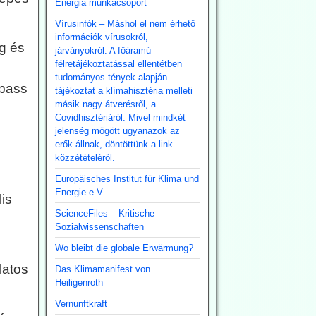
Energia munkacsoport
Vírusinfók – Máshol el nem érhető
információk vírusokról,
g és
járványokról. A főáramú
félretájékoztatással ellentétben
tudományos tények alapján
lpass
tájékoztat a klímahisztéria melleti
másik nagy átverésről, a
Covidhisztériáról. Mivel mindkét
jelenség mögött ugyanazok az
erők állnak, döntöttünk a link
közzétételéről.
Europäisches Institut für Klima und
Energie e.V.
is
ScienceFiles – Kritische
Sozialwissenschaften
Wo bleibt die globale Erwärmung?
latos
Das Klimamanifest von
Heiligenroth
Vernunftkraft