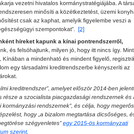
akarja vezetni hivatalos kormánystratégiájába. A tár
endszeresen minősíti a közétkeztetést, üzemi konyh
inősítést csak az kaphat, amelyik figyelembe veszi a
egészségügyi szempontokat”.
[2]
nként híreket kapunk a kínai pontrendszerről,
k, és felsóhajtunk, milyen jó, hogy itt nincs így. Mint
, Kínában a mindenható és mindent figyelő, regisztrá
lom egy társadalmi kreditrendszerbe kényszeríti az
árokat.
almi kreditrendszer”, amelyet először 2014-ben jelent
os része a szocialista piacgazdasági rendszernek és 
i kormányzási rendszernek”, és célja, hogy megerős
képzelést, hogy „a bizalom megtartása dicsőséges, é
megtörése szégyenletes”
egy 2015-ös kormányzati
um szerint
.