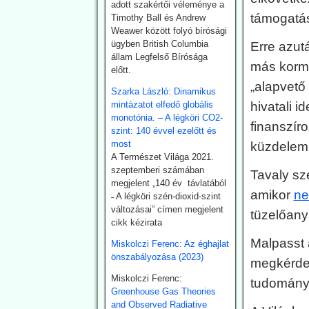
Németország is hatósági
adott szakértői véleménye a
támogatá
úton kívánja a kiaknázást
Timothy Ball és Andrew
felgyorsítani.
Weawer között folyó bírósági
ügyben British Columbia
Erre azut
2026.07.22.
állam Legfelső Bírósága
más kor
előtt.
Climatechangedisp
„alapvető
atch: Japán
Szarka László: Dinamikus
mintázatot elfedő globális
hivatali i
visszakozik
monotónia. – A légköri CO2-
klímavédelmi
finanszíro
szint: 140 évvel ezelőtt és
vállalásaitól
most
küzdelem 
A Természet Világa 2021.
Japán – szomszédjához,
szeptemberi számában
Dél-Koreához hasonlóan –
Tavaly sz
megjelent „140 év távlatából
újra üzembe helyezi
amikor
ne
˗ A légköri szén-dioxid-szint
azokat a szénerőműveket,
változásai” címen megjelent
amelyeket nemrég még
tüzelőany
cikk kézirata
egy szennyezőbb korszak
maradványainak
Malpasst
Miskolczi Ferenc: Az éghajlat
bélyegeztek. Az
önszabályozása (2023)
megkérdez
energiaügyi hatóságok
„rendkívüli ellátási
Miskolczi Ferenc:
tudomány
bizonytalansággal”
Greenhouse Gas Theories
indokolták annak a
and Observed Radiative