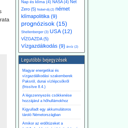
Net
Nap és klíma
(4)
NASA
(4)
német
Zero
(5)
Nobel-díj
(2)
s
klímapolitika
(9)
rata
prognózisok
(15)
USA
(12)
Shellenberger
(3)
VÍZGAZDA
(5)
Vízgazdálkodás
(9)
árvíz
(2)
Legutóbbi bejegyzések
Magyar energetikai és
vízgazdálkodási szakemberek
Paksról, dunai vízlépcsőkről
(frissítve 8.4.)
A légszennyezés csökkenése
hozzájárul a hőhullámokhoz
Kigyulladt egy akkumulátoros
tároló Németországban
Amikor az erdőtüzeket a