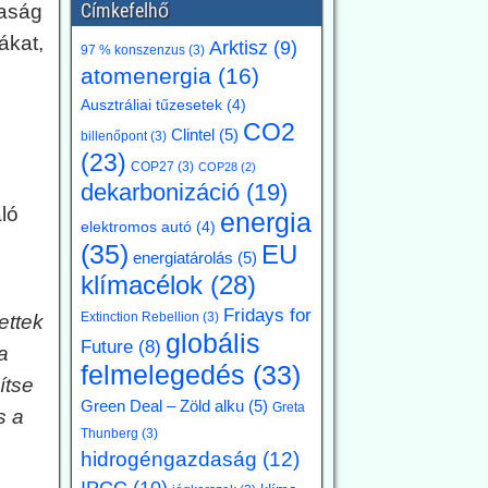
Címkefelhő
saság
ákat,
Arktisz
(9)
97 % konszenzus
(3)
atomenergia
(16)
Ausztráliai tűzesetek
(4)
CO2
Clintel
(5)
billenőpont
(3)
(23)
COP27
(3)
COP28
(2)
dekarbonizáció
(19)
ló
energia
elektromos autó
(4)
(35)
EU
energiatárolás
(5)
klímacélok
(28)
Fridays for
Extinction Rebellion
(3)
ettek
globális
Future
(8)
a
felmelegedés
(33)
ítse
Green Deal – Zöld alku
(5)
Greta
s a
Thunberg
(3)
hidrogéngazdaság
(12)
IPCC
(10)