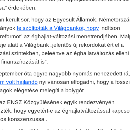
sa” érdekében.
án került sor, hogy az Egyesült Államok, Németorszá
mányok
felszólították a Világbankot, hogy
indítson
 reformot” az éghajlat-változási menetrendjében. Ma
deje alatt a Világbank „jelentős új rekordokat ért el a
zási szintekben, beleértve az éghajlatváltozás elleni
finanszírozását is”.
eptember óta egyre nagyobb nyomás nehezedett rá,
m volt hajlandó
nyilvánosan elfogadni, hogy a fosszil
agok elégetése melegíti a bolygót.
 az ENSZ Közgyűlésének egyik rendezvényén
ték, hogy egyetért-e az éghajlatváltozással kapcso
os konszenzussal.