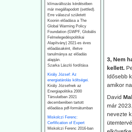
klímaváltozás kérdésében
felhőképződés
már megállapodott (settled).
kutatásával. Eredményei
Erre válaszul született
nem támogatták minden
Koonin előadása a The
esetben az IPCC
Global Warming Policy
direktívákat.
Foundation (GWPF, Globális
Felmelegedéspolitikai
2026.07.28. EIKE:
Alapítvány) 2021-es éves
Az USA és
előadásaként, illetve
Németország
tanulmánya az előadás
3, Nem ha
fokozza a
alapján.
Szarka László fordítása
geotermiában rejlő
kellett.
Pe
lehetőségek
Király József: Az
Idősebb k
energiatárolás költségei.
kiaknázását
amikor na
Király Józsefnek az
Az USA képviselőháza
Energiapolitika 2000
törvény fogadott el a
David
Ma
Társulatban 2021
geotermikus energia
decemberében tartott
már 2023.
kiaknázásának
előadása pdf-formátumban
felgyorsítására.
nevezte k
Németországban 2024-ben
Miskolczi Ferenc:
ütemtervéb
összesen 29 TWh energiát
Cerfification of Expert
nyertek a föld mélyéből.
Miskolczi Ferenc 2016-ban
elkövetke