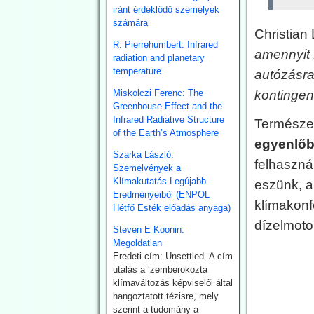
napelem lángokban állt. A
iránt érdeklődő személyek
tűz már az előző nap
számára
Noragugume közelében
Christian
keletkezett.
R. Pierrehumbert: Infrared
amennyit 
radiation and planetary
2026.07.28. EIKE:
temperature
autózásra
Henrik Svensmark
Miskolczi Ferenc: The
kontingen
nemzetközi hírű
Greenhouse Effect and the
Infrared Radiative Structure
Természet
légkörkutatót
of the Earth’s Atmosphere
elbocsátotta
egyenlő
Szarka László:
egyeteme állásából
felhaszná
Szemelvények a
- feltehetően a
Klímakutatás Legújabb
eszünk, 
klímapánikkeltést
Eredményeiből (ENPOL
klímakonf
Hétfő Esték előadás anyaga)
cáfoló eredményei
dízelmotor
miatt.
Steven E Koonin:
Megoldatlan
A Dániai Műszaki Egyetem
Eredeti cím: Unsettled. A cím
(DTU) fölmondott
utalás a ‘zemberokozta
Svensmarknak.
klímaváltozás képviselői által
Svensmark neve
hangoztatott tézisre, mely
összeforrott a kozmikus
szerint a tudomány a
sugárzás és