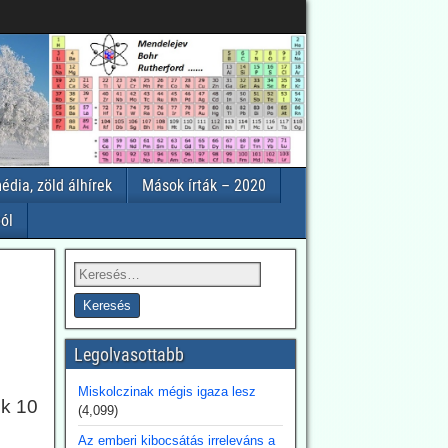
édia, zöld álhírek
Mások írták – 2020
ól
Legolvasottabb
Miskolczinak mégis igaza lesz
nk 10
(4,099)
Az emberi kibocsátás irreleváns a