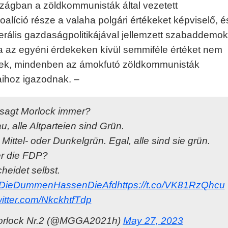
ágban a zöldkommunisták által vezetett
alíció része a valaha polgári értékeket képviselő, é
berális gazdaságpolitikájával jellemzett szabaddemok
 az egyéni érdekeken kívül semmiféle értéket nem
nek, mindenben az ámokfutó zöldkommunisták
ihoz igazodnak. –
sagt Morlock immer?
, alle Altparteien sind Grün.
, Mittel- oder Dunkelgrün. Egal, alle sind sie grün.
r die FDP?
heidet selbst.
DieDummenHassenDieAfd
https://t.co/VK81RzQhcu
witter.com/NkckhtfTdp
rlock Nr.2 (@MGGA2021h)
May 27, 2023