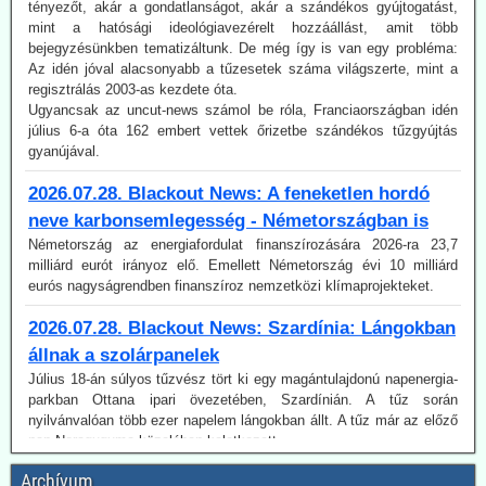
bejegyzésünkben tematizáltunk. De még így is van egy probléma:
Az idén jóval alacsonyabb a tűzesetek száma világszerte, mint a
regisztrálás 2003-as kezdete óta.
Ugyancsak az uncut-news számol be róla, Franciaországban idén
július 6-a óta 162 embert vettek őrizetbe szándékos tűzgyújtás
gyanújával.
2026.07.28. Blackout News: A feneketlen hordó
neve karbonsemlegesség - Németországban is
Németország az energiafordulat finanszírozására 2026-ra 23,7
milliárd eurót irányoz elő. Emellett Németország évi 10 milliárd
eurós nagyságrendben finanszíroz nemzetközi klímaprojekteket.
2026.07.28. Blackout News: Szardínia: Lángokban
állnak a szolárpanelek
Július 18-án súlyos tűzvész tört ki egy magántulajdonú napenergia-
parkban Ottana ipari övezetében, Szardínián. A tűz során
nyilvánvalóan több ezer napelem lángokban állt. A tűz már az előző
nap Noragugume közelében keletkezett.
2026.07.28. EIKE: Henrik Svensmark nemzetközi
hírű légkörkutatót elbocsátotta egyeteme
Archívum