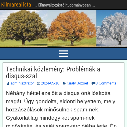
Klímarealista
... Klímaváltozásról tudományosan ...
Technikai közlemény: Problémák a
disqus-szal
adminisztrator
2024-05-16
Király József
0 Comments
Néhány héttel ezelőtt a disqus önállósította
magát. Úgy gondolta, eldönti helyettem, mely
hozzászólások minősülnek spam-nek.
Gyakorlatilag mindegyiket spam-nek
minősítette, és saját spam-tárolójába tette. Én,