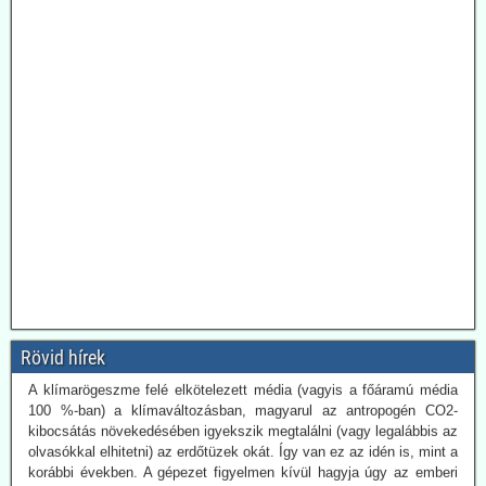
2026.08.04. Magyar Nemzet: A látszat csal: az
extrém hőhullámok ellenére is egy hűvös
földtörténeti periódusban élünk
A lap a Föld múltbeli klímaváltozásainak okairól, illetve a most
tapasztalható változás természeti és emberi okairól beszélget dr.
Juhász Árpád geológussal.
Tanulságos olvasmány. Hiába, ha a Fidesz ellenzékben van, a
Magyar Nemzetnek is könnyebb realista hangvételű írásokat
közzétennie.
2026.07.30. Uncut-News: Az adatok cáfolják az
erdőtüzekkel kapcsolatos legutóbbi pánikkeltést
A klímarögeszme felé elkötelezett média (vagyis a főáramú média
Rövid hírek
100 %-ban) a klímaváltozásban, magyarul az antropogén CO2-
kibocsátás növekedésében igyekszik megtalálni (vagy legalábbis az
olvasókkal elhitetni) az erdőtüzek okát. Így van ez az idén is, mint a
korábbi években. A gépezet figyelmen kívül hagyja úgy az emberi
tényezőt, akár a gondatlanságot, akár a szándékos gyújtogatást,
mint a hatósági ideológiavezérelt hozzáállást, amit több