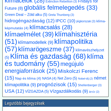
klímacélok
(28)
Fridays for
Extinction Rebellion
(3)
több hónapig tartó tárgyalások után megbízási szerződést kötött a
globális felmelegedés
(33)
Future
(8)
BME-vel egy döntést megalapozó tanulmány közös elkészítésére a
Paksi Atomerőmű hőjének a fővárosi távfűtési rendszerbe való
Green Deal – Zöld alku
(5)
Greta Thunberg
(3)
eljuttatása lehetőségéről.
hidrogéngazdaság
(12)
IPCC
(10)
klíma-
jégkorszak
(3)
klímacsalás
(28)
képmutatás
(4)
klímahisztéria
klímaelmélet
(39)
klímapolitika
(51)
klímamodellek
(9)
(57)
klímarögeszme
(37)
klímavészhelyzet
Klíma és gazdaság
(68)
klíma
(5)
és tudomány
(55)
megújuló
energiaforrások
(25)
Miskolczi Ferenc
(15)
német
Net Zero
(5)
Nap és klíma
(4)
NASA
(4)
Nobel-díj
(2)
prognózisok
(15)
klímapolitika
(9)
Shellenberger
(3)
USA
(12)
Vízgazdálkodás
(9)
VÍZGAZDA
(5)
árvíz
(2)
Legutóbbi bejegyzések