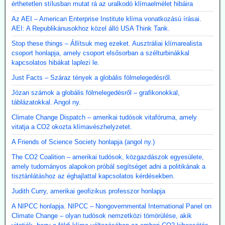
érthetetlen stílusban mutat rá az uralkodó klímaelmélet hibáira
Az AEI – American Enterprise Institute klíma vonatkozású írásai.
AEI: A Republikánusokhoz közel álló USA Think Tank.
Stop these things – Állítsuk meg ezeket. Ausztráliai klímarealista
csoport honlapja, amely csoport elsősorban a szélturbinákkal
kapcsolatos hibákat laplezi le.
Just Facts – Száraz tények a globális fölmelegedésről.
Józan számok a globális fölmelegedésről – grafikonokkal,
táblázatokkal. Angol ny.
Climate Change Dispatch – amerikai tudósok vitafóruma, amely
vitatja a CO2 okozta klímavészhelyzetet.
A Friends of Science Society honlapja (angol ny.)
The CO2 Coalition – amerikai tudósok, közgazdászok egyesülete,
amely tudományos alapokon próbál segítséget adni a politikának a
tisztánlátáshoz az éghajlattal kapcsolatos kérdésekben.
Judith Curry, amerikai geofizikus professzor honlapja
A NIPCC honlapja. NIPCC – Nongovernmental International Panel on
Climate Change – olyan tudósok nemzetközi tömörülése, akik