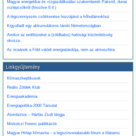
Magyar energetikai és vízgazdálkodási szakemberek Paksról, dunai
vízlépcsőkről (frissítve 8.4.)
A légszennyezés csökkenése hozzájárul a hőhullámokhoz
Kigyulladt egy akkumulátoros tároló Németországban
Amikor az erdőtüzeket a (zöldbalos) hatósági közömbösség
okozza…
Az óceánok a Föld valódi energiatárolója, nem az atmoszféra
Linkgyűjtemény
Klímaszkeptikusok
Reális Zöldek Klub
Energiaakadémia
Energiapoltika-2000 Társulat
Atombiztos – Hárfás Zsolt blogja
Miskolczi Ferenc publikációi
Magyar Hírlap klímavita – a legszínvonalasabb fórum a főáramú