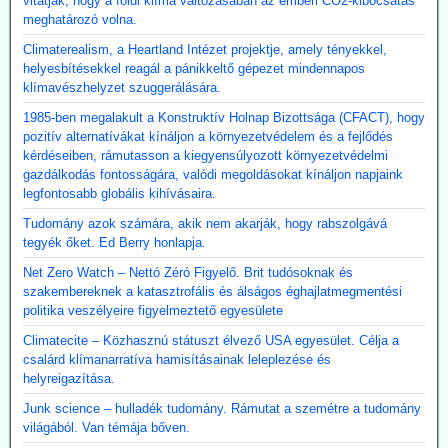
vitatják, hogy a földi klíma változásában az emberi CO2-kibocsátás
meghatározó volna.
Climaterealism, a Heartland Intézet projektje, amely tényekkel,
helyesbítésekkel reagál a pánikkeltő gépezet mindennapos
klímavészhelyzet szuggerálására.
1985-ben megalakult a Konstruktív Holnap Bizottsága (CFACT), hogy
pozitív alternatívákat kínáljon a környezetvédelem és a fejlődés
kérdéseiben, rámutasson a kiegyensúlyozott környezetvédelmi
gazdálkodás fontosságára, valódi megoldásokat kínáljon napjaink
legfontosabb globális kihívásaira.
Tudomány azok számára, akik nem akarják, hogy rabszolgává
tegyék őket. Ed Berry honlapja.
Net Zero Watch – Nettó Zéró Figyelő. Brit tudósoknak és
szakembereknek a katasztrofális és álságos éghajlatmegmentési
politika veszélyeire figyelmeztető egyesülete
Climatecite – Közhasznú státuszt élvező USA egyesület. Célja a
csalárd klímanarratíva hamisításainak leleplezése és
helyreigazítása.
Junk science – hulladék tudomány. Rámutat a szemétre a tudomány
világából. Van témája bőven.