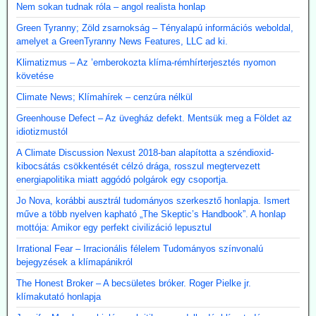
Nem sokan tudnak róla – angol realista honlap
Green Tyranny; Zöld zsarnokság – Tényalapú információs weboldal,
amelyet a GreenTyranny News Features, LLC ad ki.
Klimatizmus – Az ’emberokozta klíma-rémhírterjesztés nyomon
követése
Climate News; Klímahírek – cenzúra nélkül
Greenhouse Defect – Az üvegház defekt. Mentsük meg a Földet az
idiotizmustól
A Climate Discussion Nexust 2018-ban alapította a széndioxid-
kibocsátás csökkentését célzó drága, rosszul megtervezett
energiapolitika miatt aggódó polgárok egy csoportja.
Jo Nova, korábbi ausztrál tudományos szerkesztő honlapja. Ismert
műve a több nyelven kapható „The Skeptic’s Handbook”. A honlap
mottója: Amikor egy perfekt civilizáció lepusztul
Irrational Fear – Irracionális félelem Tudományos színvonalú
bejegyzések a klímapánikról
The Honest Broker – A becsületes bróker. Roger Pielke jr.
klímakutató honlapja