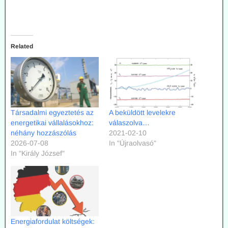
Related
Társadalmi egyeztetés az
A beküldött levelekre
energetikai vállalásokhoz:
válaszolva…
néhány hozzászólás
2021-02-10
2026-07-08
In "Újraolvasó"
In "Király József"
Energiafordulat költségek: