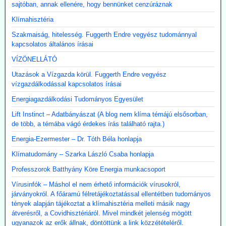
sajtóban, annak ellenére, hogy bennünket cenzúráznak
Klímahisztéria
Szakmaiság, hitelesség. Fuggerth Endre vegyész tudománnyal
kapcsolatos általános írásai
VÍZÖNELLÁTÓ
Utazások a Vízgazda körül. Fuggerth Endre vegyész
vízgazdálkodással kapcsolatos írásai
Energiagazdálkodási Tudományos Egyesület
Lift Instinct – Adatbányászat (A blog nem klíma témájú elsősorban,
de több, a témába vágó érdekes írás található rajta.)
Energia-Ezermester – Dr. Tóth Béla honlapja
Klímatudomány – Szarka László Csaba honlapja
Professzorok Batthyány Köre Energia munkacsoport
Vírusinfók – Máshol el nem érhető információk vírusokról,
járványokról. A főáramú félretájékoztatással ellentétben tudományos
tények alapján tájékoztat a klímahisztéria melleti másik nagy
átverésről, a Covidhisztériáról. Mivel mindkét jelenség mögött
ugyanazok az erők állnak, döntöttünk a link közzétételéről.