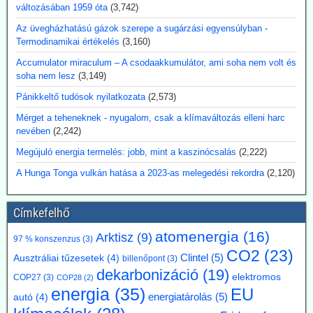
vezérigazgatója a német - az uniós vállalásoknál
változásában 1959 óta
(3,742)
5 évvel előbbre hozott - klímacélok eltörlését kéri
Az üvegházhatású gázok szerepe a sugárzási egyensúlyban -
Markus Krebber, az RWE vezérigazgatója azt követeli, hogy
Termodinamikai értékelés
(3,160)
hosszabbítsák meg a német klímacélok elérése határidejét, és a
klímasemlegességet 2045-ről 2050-re halasszák el. Úgy véli, hogy a
Accumulator miraculum – A csodaakkumulátor, ami soha nem volt és
korábbi, az EU 2050-es célévétől eltérő német „különút” gazdasági
soha nem lesz
(3,149)
szempontból káros és klímapolitikai szempontból hatástalan.
Pánikkeltő tudósok nyilatkozata
(2,573)
Vassiliadis, szakszervezeti vezetője támogatja a kezdeményezést,
mivel a magas energiaköltségek, a gyenge konjunktúra és a rövid
Mérget a teheneknek - nyugalom, csak a klímaváltozás elleni harc
beruházási határidők elsősorban az energiaintenzív vállalkozásokat
nevében
(2,242)
terhelik. A törvényes cél azonban továbbra is érvényben marad,
Megújuló energia termelés: jobb, mint a kaszinócsalás
(2,222)
amíg a Bundestag nem módosítja az éghajlatvédelmi törvényt.
Kommentárunk: Az öt év halasztás kb. annyit jelent, mint
A Hunga Tonga vulkán hatása a 2023-as melegedési rekordra
(2,120)
fuldoklónak a szalmaszál. És evvel a két idézett vezető is tisztában
van.
Címkefelhő
2026.07.17. Műszaki Magazin: A BME kutatói
atomenergia
(16)
segítenek kideríteni, hogyan lehetne Budapestre
Arktisz
(9)
97 % konszenzus
(3)
CO2
(23)
vinni a paksi hőt
Clintel
(5)
Ausztráliai tűzesetek
(4)
billenőpont
(3)
Az atomerőmű hulladékhőjének a fővárosi távfűtésben történő
dekarbonizáció
(19)
elektromos
COP27
(3)
COP28
(2)
hasznosítása gazdasági és környezetvédelmi szempontból is
energia
(35)
EU
ígéretes elképzelés.
energiatárolás
(5)
autó
(4)
A főváros távhőrendszerét üzemeltető Budapesti Közművek (BKM)