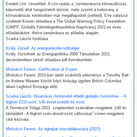
Eredeti cím: Unsettled. A cím utalás a ‘zemberokozta klímaváltozás
kompromisszum nélkül terjesztőinek köszönhető.
képviselői által hangoztatott tézisre, mely szerint a tudomány a
klímaváltozás kérdésében már megállapodott (settled). Erre válaszul
2026.07.21. The Sociable: Nemzetközi támogatás
született Koonin előadása a The Global Warming Policy Foundation
a moduláris atomerőművek elterjesztésére
(GWPF, Globális Felmelegedéspolitikai Alapítvány) 2021-es éves
Az Egyesült Államok, Japán és Dél-Korea fel kívánják gyorsítani a
előadásaként, illetve tanulmánya az előadás alapján.
kis moduláris atomreaktorok bevezetését az Indiai-óceáni
Szarka László fordítása
térségben. Hivatalosan az „energiabiztonságról” és a „tiszta
Király József: Az energiatárolás költségei.
technológiáról” van szó. Valójában azonban itt alakul ki a digitális
Király Józsefnek az Energiapolitika 2000 Társulatban 2021
hatalmi struktúra következő szintje: a mesterséges intelligencia
decemberében tartott előadása pdf-formátumban
adatközpontjai hatalmas mennyiségű áramot igényelnek – és a
politika most biztosítja ehhez a szükséges nukleáris infrastruktúrát.
Miskolczi Ferenc: Cerfification of Expert
Miskolczi Ferenc 2016-ban adott szakértői véleménye a Timothy Ball
2026.07.17. Blackout News: Tórium-reaktor a 3D
és Andrew Weawer között folyó bírósági ügyben British Columbia
nyomtatóból?
állam Legfelső Bírósága előtt.
Az Ampera nevű USA startup 2026. július elején bemutatta a 3D-
Szarka László: Dinamikus mintázatot elfedő globális monotónia. – A
nyomtatóval előállított, teljes méretű tórium-reaktormodult. A vállalat
légköri CO2-szint: 140 évvel ezelőtt és most
ezt a technológiát olyan piacokra pozícionálja, ahol a mesterséges
A Természet Világa 2021. szeptemberi számában megjelent „140 év
intelligencia (AI) adatközpontok, az ipar, a védelmi ágazat és a
távlatából ˗ A légköri szén-dioxid-szint változásai” címen megjelent
hajózás megbízható, folyamatos teljesítményre szorulnak. A modul
cikk kézirata
egy reaktormagból és szilícium-karbidból készült nyomástartó
tartályból áll, de egyelőre még nem termel áramot. Ezért továbbra is
Miskolczi Ferenc: Az éghajlat önszabályozása (2023)
döntő fontosságúak az engedélyezés, az üzemanyag-ellátás, a