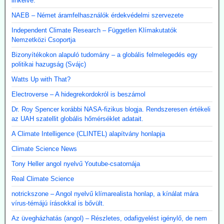
linkelve.
NAEB – Német áramfelhasználók érdekvédelmi szervezete
Independent Climate Research – Független Klímakutatók
Nemzetközi Csoportja
Bizonyítékokon alapuló tudomány – a globális felmelegedés egy
politikai hazugság (Svájc)
Watts Up with That?
Electroverse – A hidegrekordokról is beszámol
Dr. Roy Spencer korábbi NASA-fizikus blogja. Rendszeresen értékeli
az UAH szatellit globális hőmérséklet adatait.
A Climate Intelligence (CLINTEL) alapítvány honlapja
Climate Science News
Tony Heller angol nyelvű Youtube-csatornája
Real Climate Science
notrickszone – Angol nyelvű klímarealista honlap, a kínálat mára
vírus-témájú írásokkal is bővült.
Az üvegházhatás (angol) – Részletes, odafigyelést igénylő, de nem