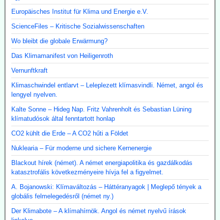
Europäisches Institut für Klima und Energie e.V.
ScienceFiles – Kritische Sozialwissenschaften
Wo bleibt die globale Erwärmung?
Das Klimamanifest von Heiligenroth
Vernunftkraft
Klimaschwindel entlarvt – Leleplezett klímasvindli. Német, angol és
lengyel nyelven.
Kalte Sonne – Hideg Nap. Fritz Vahrenholt és Sebastian Lüning
klímatudósok által fenntartott honlap
CO2 kühlt die Erde – A CO2 hűti a Földet
Nuklearia – Für moderne und sichere Kernenergie
Blackout hírek (német). A német energiapolitika és gazdálkodás
katasztrofális következményeire hívja fel a figyelmet.
A. Bojanowski: Klímaváltozás – Háttéranyagok | Meglepő tények a
globális felmelegedésről (német ny.)
Der Klimabote – A klímahírnök. Angol és német nyelvű írások