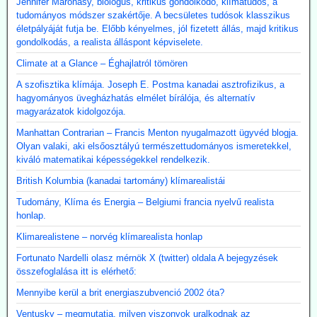
Jennifer Marohasy, biológus, kritikus gondolkodó, klímatudós, a
tudományos módszer szakértője. A becsületes tudósok klasszikus
életpályáját futja be. Előbb kényelmes, jól fizetett állás, majd kritikus
gondolkodás, a realista álláspont képviselete.
Climate at a Glance – Éghajlatról tömören
A szofisztika klímája. Joseph E. Postma kanadai asztrofizikus, a
hagyományos üvegházhatás elmélet bírálója, és alternatív
magyarázatok kidolgozója.
Manhattan Contrarian – Francis Menton nyugalmazott ügyvéd blogja.
Olyan valaki, aki elsőosztályú természettudományos ismeretekkel,
kiváló matematikai képességekkel rendelkezik.
British Kolumbia (kanadai tartomány) klímarealistái
Tudomány, Klíma és Energia – Belgiumi francia nyelvű realista
honlap.
Klimarealistene – norvég klímarealista honlap
Fortunato Nardelli olasz mérnök X (twitter) oldala A bejegyzések
összefoglalása itt is elérhető:
Mennyibe kerül a brit energiaszubvenció 2002 óta?
Ventusky – megmutatja, milyen viszonyok uralkodnak az