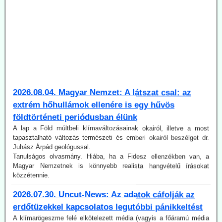
2026.08.04. Magyar Nemzet: A látszat csal: az
extrém hőhullámok ellenére is egy hűvös
földtörténeti periódusban élünk
A lap a Föld múltbeli klímaváltozásainak okairól, illetve a most
tapasztalható változás természeti és emberi okairól beszélget dr.
Juhász Árpád geológussal.
Tanulságos olvasmány. Hiába, ha a Fidesz ellenzékben van, a
Magyar Nemzetnek is könnyebb realista hangvételű írásokat
közzétennie.
2026.07.30. Uncut-News: Az adatok cáfolják az
erdőtüzekkel kapcsolatos legutóbbi pánikkeltést
A klímarögeszme felé elkötelezett média (vagyis a főáramú média
100 %-ban) a klímaváltozásban, magyarul az antropogén CO2-
kibocsátás növekedésében igyekszik megtalálni (vagy legalábbis az
olvasókkal elhitetni) az erdőtüzek okát. Így van ez az idén is, mint a