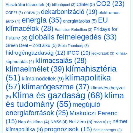
is. A 300 MW Paks II teljesítményének kb. egyhetede.
CO2
(23)
Clintel
(5)
Ausztráliai tűzesetek
(4)
billenőpont
(3)
dekarbonizáció
(19)
2026.07.17. Blackout News: A német RWE
elektromos
COP27
(3)
COP28
(2)
energia
(35)
EU
vezérigazgatója a német - az uniós vállalásoknál
energiatárolás
(5)
autó
(4)
5 évvel előbbre hozott - klímacélok eltörlését kéri
klímacélok
(28)
Fridays for
Extinction Rebellion
(3)
Markus Krebber, az RWE vezérigazgatója azt követeli, hogy
globális felmelegedés
(33)
Future
(8)
hosszabbítsák meg a német klímacélok elérése határidejét, és a
klímasemlegességet 2045-ről 2050-re halasszák el. Úgy véli, hogy a
Green Deal – Zöld alku
(5)
Greta Thunberg
(3)
korábbi, az EU 2050-es célévétől eltérő német „különút” gazdasági
hidrogéngazdaság
(12)
IPCC
(10)
klíma-
jégkorszak
(3)
szempontból káros és klímapolitikai szempontból hatástalan.
klímacsalás
(28)
Vassiliadis, szakszervezeti vezetője támogatja a kezdeményezést,
képmutatás
(4)
klímahisztéria
klímaelmélet
(39)
mivel a magas energiaköltségek, a gyenge konjunktúra és a rövid
beruházási határidők elsősorban az energiaintenzív vállalkozásokat
klímapolitika
(51)
klímamodellek
(9)
terhelik. A törvényes cél azonban továbbra is érvényben marad,
(57)
amíg a Bundestag nem módosítja az éghajlatvédelmi törvényt.
klímarögeszme
(37)
klímavészhelyzet
Kommentárunk: Az öt év halasztás kb. annyit jelent, mint
Klíma és gazdaság
(68)
klíma
fuldoklónak a szalmaszál. És evvel a két idézett vezető is tisztában
(5)
van.
és tudomány
(55)
megújuló
energiaforrások
(25)
Miskolczi Ferenc
2026.07.17. Műszaki Magazin: A BME kutatói
segítenek kideríteni, hogyan lehetne Budapestre
(15)
német
Net Zero
(5)
Nap és klíma
(4)
NASA
(4)
Nobel-díj
(2)
vinni a paksi hőt
prognózisok
(15)
klímapolitika
(9)
Shellenberger
(3)