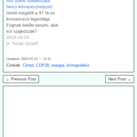
500 tudós nyilatkozata:
Prof. Dr. James Skea-nek,
Nincs klímavészhelyzet!
az IPCC új elnökének,
Ismét megdőlt a 97 %-os
amelyre eddig nem kapott
konszenzus legendája.
választ. Újabb tudományos
Fognak belőle tanulni, akik
eredmények, melyeket a
ezt szajkózzák?
CERES-Science csoport
2019-10-04
kutatói publikáltak, egy
In "Király József"
újabb levél írását váltották
ki, melyben a…
Updated: 2024-01-01 — 13:11
Címkék:
Clintel
,
COP28
,
energia
,
klímapolitika
← Previous Post
Next Post →