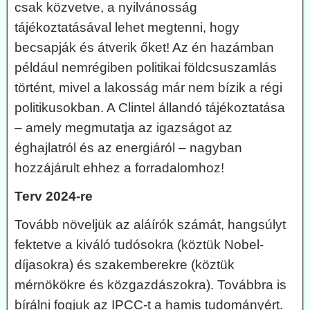
csak közvetve, a nyilvánosság
tájékoztatásával lehet megtenni, hogy
becsapják és átverik őket! Az én hazámban
például nemrégiben politikai földcsuszamlás
történt, mivel a lakosság már nem bízik a régi
politikusokban. A Clintel állandó tájékoztatása
– amely megmutatja az igazságot az
éghajlatról és az energiáról – nagyban
hozzájárult ehhez a forradalomhoz!
Terv 2024-re
Tovább növeljük az aláírók számát, hangsúlyt
fektetve a kiváló tudósokra (köztük Nobel-
díjasokra) és szakemberekre (köztük
mérnökökre és közgazdászokra). Továbbra is
bírálni fogjuk az IPCC-t a hamis tudományért.