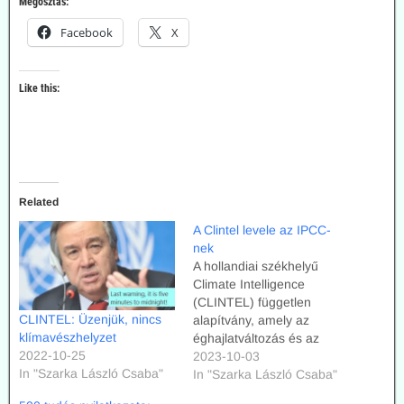
Megosztás:
Facebook
X
Like this:
Related
A Clintel levele az IPCC-
nek
A hollandiai székhelyű
Climate Intelligence
(CLINTEL) független
CLINTEL: Üzenjük, nincs
alapítvány, amely az
klímavészhelyzet
éghajlatváltozás és az
2022-10-25
éghajlat-politika területén
2023-10-03
In "Szarka László Csaba"
működik, 2023.
In "Szarka László Csaba"
augusztusában levelet írt