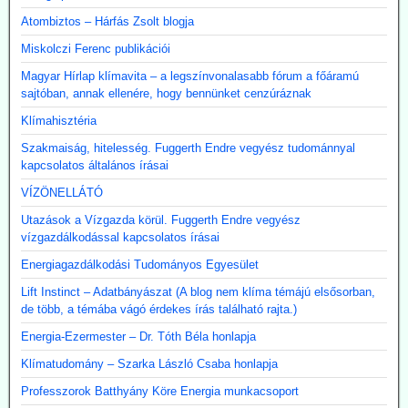
Atombiztos – Hárfás Zsolt blogja
Miskolczi Ferenc publikációi
Magyar Hírlap klímavita – a legszínvonalasabb fórum a főáramú
sajtóban, annak ellenére, hogy bennünket cenzúráznak
Klímahisztéria
Szakmaiság, hitelesség. Fuggerth Endre vegyész tudománnyal
kapcsolatos általános írásai
VÍZÖNELLÁTÓ
Utazások a Vízgazda körül. Fuggerth Endre vegyész
vízgazdálkodással kapcsolatos írásai
Energiagazdálkodási Tudományos Egyesület
Lift Instinct – Adatbányászat (A blog nem klíma témájú elsősorban,
de több, a témába vágó érdekes írás található rajta.)
Energia-Ezermester – Dr. Tóth Béla honlapja
Klímatudomány – Szarka László Csaba honlapja
Professzorok Batthyány Köre Energia munkacsoport