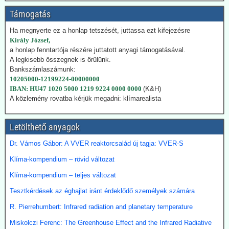
helyezi azokat a szénerőműveket, amelyeket nemrég még egy
szennyezőbb korszak maradványainak bélyegeztek. Az energiaügyi
Támogatás
hatóságok „rendkívüli ellátási bizonytalansággal” indokolták annak a
tüzelőanyagnak a használatát, amelynek felszámolását korábban
Ha megnyerte ez a honlap tetszését, juttassa ezt kifejezésre
megígérték.
Király József,
Hogy kedvezzen a nemzetközi klímalobbinak, Japán 2050-ig
a honlap fenntartója részére juttatott anyagi támogatásával.
vállalta a teljes klímasemlegességet. De ahogy a realitás
A legkisebb összegnek is örülünk.
bekopogtatott, azonnal ejtették a magas ívű terveket.
Bankszámlaszámunk:
A japán Gazdasági, Kereskedelmi és Ipari Minisztérium (METI)
10205000-12199224-00000000
képviselői kijelentették, hogy a széntermelés bővítése azonnali
IBAN: HU47 1020 5000 1219 9224 0000 0000
(K&H)
megoldást jelent a földgáz-megtakarításra. Mivel Japán a Hormuz
A közlemény rovatba kérjük megadni: klímarealista
szoroson keresztül kapta olaj és földgázszállítmányait, a
történelemben először vásárolt közvetlenül az USA-ból kőolajat.
Letölthető anyagok
Emellett megnöveli saját kitermelését, és kacsingat az orosz
beszállításokra is.
Dr. Vámos Gábor: A VVER reaktorcsalád új tagja: VVER-S
2026.07.22. Finance.yahoo: Kerozin a hulladék
Klíma-kompendium – rövid változat
étolajból és egyéb alternatív forrásokból - India a
Klíma-kompendium – teljes változat
startvonalon
Tesztkérdések az éghajlat iránt érdeklődő személyek számára
A növényi olaj- és állati zsírhulladékból nemcsak autóüzemanyagot
lehet gyártani, hanem kerozint is. Az így nyert üzemanyag neve
R. Pierrehumbert: Infrared radiation and planetary temperature
Sustainable Aviation Fuel (fenntartható kerozin, SAF). Előállítása
Miskolczi Ferenc: The Greenhouse Effect and the Infrared Radiative
ma 2-5-ször drágább, mint a hagyományos keroziné, de