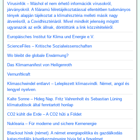
Vírusinfók – Máshol el nem érhető információk vírusokról,
járványokról. A főáramú félretájékoztatással ellentétben tudományos
tények alapján tájékoztat a klímahisztéria melleti másik nagy
átverésről, a Covidhisztériáról. Mivel mindkét jelenség mögött
ugyanazok az erők állnak, döntöttünk a link közzétételéről.
Europäisches Institut für Klima und Energie e.V.
ScienceFiles – Kritische Sozialwissenschaften
Wo bleibt die globale Erwärmung?
Das Klimamanifest von Heiligenroth
Vernunftkraft
Klimaschwindel entlarvt – Leleplezett klímasvindli. Német, angol és
lengyel nyelven.
Kalte Sonne – Hideg Nap. Fritz Vahrenholt és Sebastian Lüning
klímatudósok által fenntartott honlap
CO2 kühlt die Erde – A CO2 hűti a Földet
Nuklearia – Für moderne und sichere Kernenergie
Blackout hírek (német). A német energiapolitika és gazdálkodás
katasztrofális következményeire hívja fel a figyelmet.