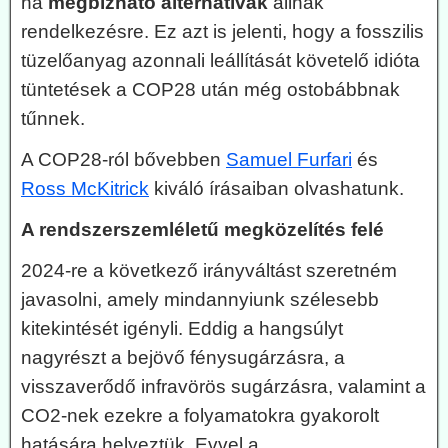
ha
megbízható alternatívák
állnak
rendelkezésre. Ez azt is jelenti, hogy a fosszilis
tüzelőanyag azonnali leállítását követelő idióta
tüntetések a COP28 után még ostobábbnak
tűnnek.
A COP28-ról bővebben
Samuel Furfari
és
Ross McKitrick
kiváló írásaiban olvashatunk.
A rendszerszemléletű megközelítés felé
2024-re a következő irányváltást szeretném
javasolni, amely mindannyiunk szélesebb
kitekintését igényli. Eddig a hangsúlyt
nagyrészt a bejövő fénysugárzásra, a
visszaverődő infravörös sugárzásra, valamint a
CO2-nek ezekre a folyamatokra gyakorolt
hatására helyeztük. Evvel a