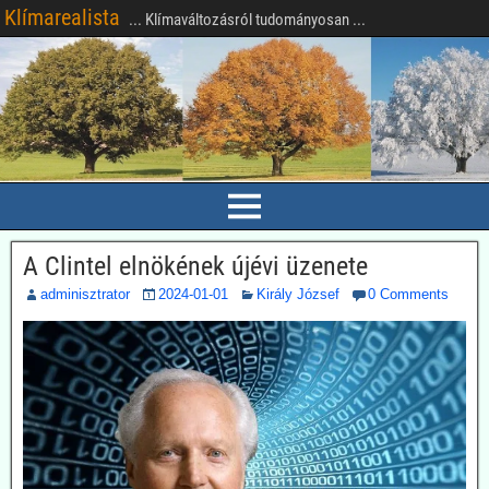
Klímarealista
... Klímaváltozásról tudományosan ...
A Clintel elnökének újévi üzenete
adminisztrator
2024-01-01
Király József
0 Comments