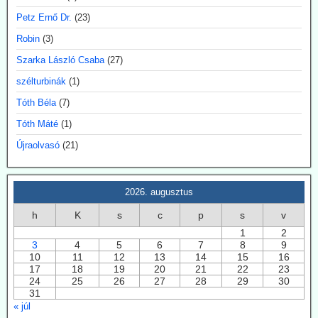
2026.07.28. EIKE: Henrik Svensmark nemzetközi
Petz Ernő Dr.
(23)
hírű légkörkutatót elbocsátotta egyeteme
Robin
(3)
állásából - feltehetően a klímapánikkeltést cáfoló
Szarka László Csaba
(27)
eredményei miatt.
szélturbinák
(1)
A Dániai Műszaki Egyetem (DTU) fölmondott Svensmarknak.
Svensmark neve összeforrott a kozmikus sugárzás és
Tóth Béla
(7)
felhőképződés kutatásával. Eredményei nem támogatták minden
Tóth Máté
(1)
esetben az IPCC direktívákat.
Újraolvasó
(21)
2026.07.28. EIKE: Az USA és Németország
fokozza a geotermiában rejlő lehetőségek
kiaknázását
2026. augusztus
Az USA képviselőháza törvény fogadott el a geotermikus energia
h
K
s
c
p
s
v
kiaknázásának felgyorsítására. Németországban 2024-ben
összesen 29 TWh energiát nyertek a föld mélyéből. Németország is
1
2
3
4
5
6
7
8
9
hatósági úton kívánja a kiaknázást felgyorsítani.
10
11
12
13
14
15
16
17
18
19
20
21
22
23
2026.07.22. Climatechangedispatch: Japán
24
25
26
27
28
29
30
visszakozik klímavédelmi vállalásaitól
31
Japán – szomszédjához, Dél-Koreához hasonlóan – újra üzembe
« júl