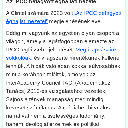
Az IPCC befagyott éghajlati nézetei
A Clintel számára 2023 volt
„Az IPCC befagyott
éghajlati nézetei”
megjelenésének éve.
Eddig mi vagyunk az egyetlen olyan csoport a
világon, amely a legátfogóbban elemezte az
IPCC legfrissebb jelentését.
Megállapításaink
sokkolóak
, és világszerte hírértékűnek kellene
lenniük. A hibák valójában sokkal súlyosabbak,
mint a korábban találtak, amelyek az
InterAcademy Council, IAC, (Akadémiaközi
Tanács) 2010-es vizsgálatához vezettek.
Sajnos a tények manapság még mindig
keveset számítanak. A médiabeli hivatalos
narratívát nem a tisztességes tudomány,
hanem ideológiai érzelmek és politikai