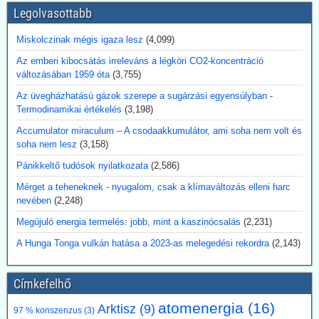
egy reaktormagból és szilícium-karbidból készült nyomástartó
Legolvasottabb
tartályból áll, de egyelőre még nem termel áramot. Ezért továbbra is
döntő fontosságúak az engedélyezés, az üzemanyag-ellátás, a
Miskolczinak mégis igaza lesz
(4,099)
biztonsági tanúsítványok és a megbízható, folyamatos
Az emberi kibocsátás irreleváns a légköri CO2-koncentráció
üzemeltetés.
változásában 1959 óta
(3,755)
Kommentárunk: Véleményünk szerint az utalás a 3D-nyomtatóra
egy figyelemfölkeltő reklámfogás - egy reaktor igényesebb annál,
Az üvegházhatású gázok szerepe a sugárzási egyensúlyban -
hogy a 3D-nyomtatóra bízzuk megépítését.
Termodinamikai értékelés
(3,198)
Accumulator miraculum – A csodaakkumulátor, ami soha nem volt és
2026.07.17. Blackout News: Argentína
soha nem lesz
(3,158)
magánbefektetői finanszírozással kíván
Pánikkeltő tudósok nyilatkozata
(2,586)
atomerőművet létesíteni
Argentína az Atucha-i atomerőmű-telepen egy új, körülbelül 300
Mérget a teheneknek - nyugalom, csak a klímaváltozás elleni harc
megawatt teljesítményű atomreaktort kíván építeni. A projektet
nevében
(2,248)
teljes egészében magánforrásokból finanszírozzák, és a beruházás
Megújuló energia termelés: jobb, mint a kaszinócsalás
(2,231)
összege várhatóan eléri az 1,2 milliárd amerikai dollárt. Luis Caputo
gazdasági miniszter július elején mutatta be a terveket a projekt
A Hunga Tonga vulkán hatása a 2023-as melegedési rekordra
(2,143)
fejlesztőjével, a Meitner Energy vállalattal közösen. A vállalat az
ACR-300 nevű argentin reaktortervet kívánja elsőként kereskedelmi
célokra megvalósítani.
Címkefelhő
Kommentárunk: Ezek szerint Argentínáról nemcsak pénzügy
atomenergia
(16)
válságok említése során hallhatunk, hanem nukleáris technológiánál
Arktisz
(9)
97 % konszenzus
(3)