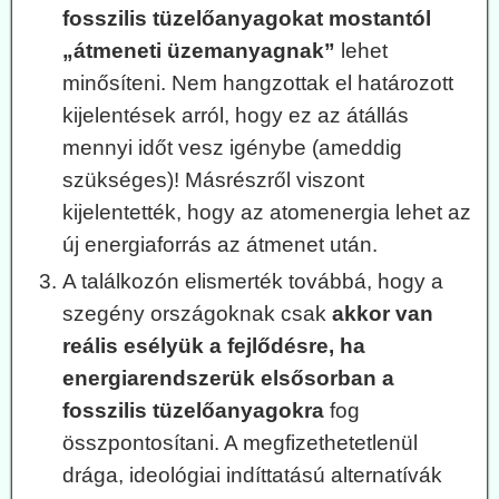
fosszilis tüzelőanyagokat mostantól
„átmeneti üzemanyagnak”
lehet
minősíteni. Nem hangzottak el határozott
kijelentések arról, hogy ez az átállás
mennyi időt vesz igénybe (ameddig
szükséges)! Másrészről viszont
kijelentették, hogy az atomenergia lehet az
új energiaforrás az átmenet után.
A találkozón elismerték továbbá, hogy a
szegény országoknak csak
akkor van
reális esélyük a fejlődésre, ha
energiarendszerük elsősorban a
fosszilis tüzelőanyagokra
fog
összpontosítani. A megfizethetetlenül
drága, ideológiai indíttatású alternatívák