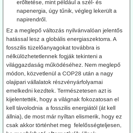
erőltetése, mint például a szél- és
napenergia, úgy tűnik, végleg lekerült a
napirendről.
Ez a meglepő változás nyilvánvalóan jelentős
hatással lesz a globális energiaszektorra. A
fosszilis tüzelőanyagokat továbbra is
nélkülözhetetlennek fogják tekinteni a
világgazdaság működéséhez. Nem meglepő
módon, közvetlenül a COP28 után a nagy
olajipari vállalatok részvényárfolyamai
emelkedni kezdtek. Természetesen azt is
kijelentették, hogy a világnak fokozatosan el
kell távolodnia a fosszilis energiától (át kell
állnia), de most már nyíltan elismerik, hogy ez
csak akkor történhet meg felelősségteljesen,