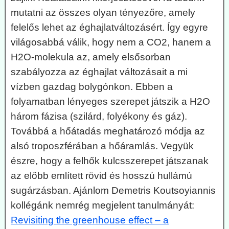
mutatni az összes olyan tényezőre, amely
felelős lehet az éghajlatváltozásért. Így egyre
világosabbá válik, hogy nem a CO2, hanem a
H2O-molekula az, amely elsősorban
szabályozza az éghajlat változásait a mi
vízben gazdag bolygónkon. Ebben a
folyamatban lényeges szerepet játszik a H2O
három fázisa (szilárd, folyékony és gáz).
Továbbá a hőátadás meghatározó módja az
alsó troposzférában a hőáramlás. Vegyük
észre, hogy a felhők kulcsszerepet játszanak
az előbb említett rövid és hosszú hullámú
sugárzásban. Ajánlom Demetris Koutsoyiannis
kollégánk nemrég megjelent tanulmányát:
Revisiting the greenhouse effect – a