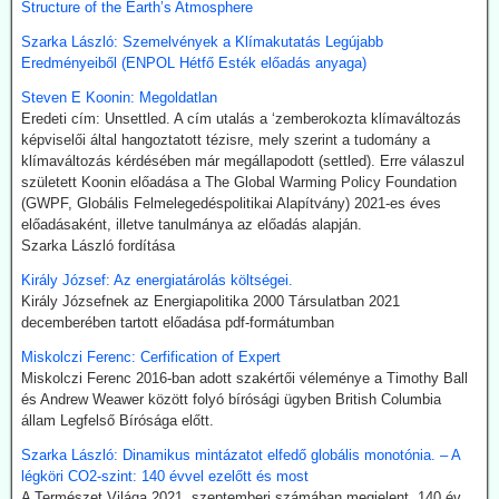
Structure of the Earth’s Atmosphere
klímavédelmi okok miatt a légitársaságok érdeklődnek az
üzemanyag iránt.
Szarka László: Szemelvények a Klímakutatás Legújabb
India új utat céloz meg az előállításnál. A mezőgazdasági
Eredményeiből (ENPOL Hétfő Esték előadás anyaga)
hulladékokból (magas CO-tartalmú) szintézisgázt lehet gyártani,
amit a Fischer-Tropsch eljárás szerint hidrogénnel reagáltatva
Steven E Koonin: Megoldatlan
folyékony szénhidrogén-keveréket, azaz benzint kapunk. A folyamat
Eredeti cím: Unsettled. A cím utalás a ‘zemberokozta klímaváltozás
megfelelő irányításánál a végtermék kerozin. A hidrogént -
képviselői által hangoztatott tézisre, mely szerint a tudomány a
legalábbis indiai források szerint elektrolízissel kívánják előállítani.
klímaváltozás kérdésében már megállapodott (settled). Erre válaszul
Kommentárunk: Semmi kifogásunk nincs a zöld technológiák ellen.
született Koonin előadása a The Global Warming Policy Foundation
Problémánk avval van, ha a zöldenergiagyártás súlyos állami, értsd
(GWPF, Globális Felmelegedéspolitikai Alapítvány) 2021-es éves
adófizetői szubvenciókból akar megélni - az idők végezetéig.
előadásaként, illetve tanulmánya az előadás alapján.
Szarka László fordítása
2026.07.21. Uncut-News: Ki hozta a köztudatba a
Király József: Az energiatárolás költségei.
klíma-lezárásokat a kovid-lezárások mintájára?
Király Józsefnek az Energiapolitika 2000 Társulatban 2021
Google és az egyéb MI által támogatott keresők szerint a
decemberében tartott előadása pdf-formátumban
klímavészhelyzet miatti lezárások csupáncsak összeesküvés-
Miskolczi Ferenc: Cerfification of Expert
elmélet. Az igazság evvel szemben az, hogy a fogalmat egy, a
Miskolczi Ferenc 2016-ban adott szakértői véleménye a Timothy Ball
WHO megbízásából dolgozó közgazdász alkotta meg 2020
és Andrew Weawer között folyó bírósági ügyben British Columbia
októberében. A támogatók között ott volt a Soros-alapítvány és a
állam Legfelső Bírósága előtt.
világ legnagyobb vállalatait összefogó World Business Council for
Sustainable Development. Az illető szerint a klímavészhelyzet
Szarka László: Dinamikus mintázatot elfedő globális monotónia. – A
miatti lezárások a vörös hús fogyasztásának tilalmát, a személyes
légköri CO2-szint: 140 évvel ezelőtt és most
járműhasználat korlátozását, a fosszilis tüzelőanyagok
A Természet Világa 2021. szeptemberi számában megjelent „140 év