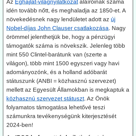
Az
Éghajlat-világnyilatkozat
aláíróinak száma
idén tovább nőtt, és meghaladja az 1850-et. A
növekedésnek nagy lendületet adott az
új
Nobel-díjas John Clauser csatlakozása
. Nagy
örömmel jelenthetjük be, hogy a pénzügyi
támogatók száma is növekszik. Jelenleg több
mint 550 Clintel-barátunk van (szerte a
világon), több mint 1500 egyszeri vagy havi
adományozónk, és a holland adóbarát
státuszunk (ANBI = közhasznú szervezet)
mellett az Egyesült Államokban is megkaptuk a
közhasznú szervezet státuszt
. Az Önök
folyamatos támogatása lehetővé teszi
számunkra tevékenységünk kiterjesztését
2024-ben!