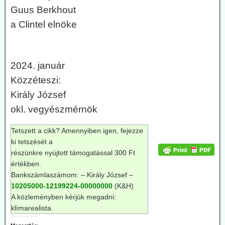
Guus Berkhout
a Clintel elnöke
2024. január
Közzéteszi:
Király József
okl. vegyészmérnök
Tetszett a cikk? Amennyiben igen, fejezze
ki tetszését a
részünkre nyújtott támogatással 300 Ft
értékben.
Bankszámlaszámom: – Király József –
10205000-12199224-00000000
(K&H)
A közleményben kérjük megadni:
klímarealista.