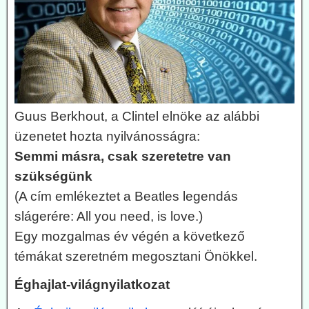
Guus Berkhout, a Clintel elnöke az alábbi
üzenetet hozta nyilvánosságra:
Semmi másra, csak szeretetre van
szükségünk
(A cím emlékeztet a Beatles legendás
slágerére: All you need, is love.)
Egy mozgalmas év végén a következő
témákat szeretném megosztani Önökkel.
Éghajlat-világnyilatkozat