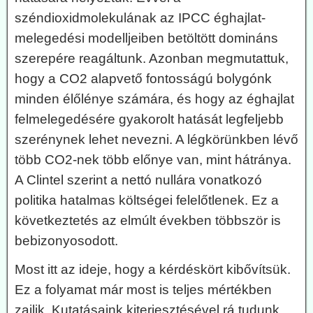
széndioxidmolekulának az IPCC éghajlat-
melegedési modelljeiben betöltött domináns
szerepére reagáltunk. Azonban megmutattuk,
hogy a CO2 alapvető fontosságú bolygónk
minden élőlénye számára, és hogy az éghajlat
felmelegedésére gyakorolt hatását legfeljebb
szerénynek lehet nevezni. A légkörünkben lévő
több CO2-nek több előnye van, mint hátránya.
A Clintel szerint a nettó nullára vonatkozó
politika hatalmas költségei felelőtlenek. Ez a
következtetés az elmúlt években többször is
bebizonyosodott.
Most itt az ideje, hogy a kérdéskört kibővítsük.
Ez a folyamat már most is teljes mértékben
zajlik. Kutatásaink kiterjesztésével rá tudunk