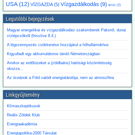
Az atomerőmű hulladékhőjének a fővárosi távfűtésben történő
USA
(12)
Vízgazdálkodás
(9)
VÍZGAZDA
(5)
árvíz
(2)
hasznosítása gazdasági és környezetvédelmi szempontból is
ígéretes elképzelés.
Legutóbbi bejegyzések
A főváros távhőrendszerét üzemeltető Budapesti Közművek (BKM)
több hónapig tartó tárgyalások után megbízási szerződést kötött a
BME-vel egy döntést megalapozó tanulmány közös elkészítésére a
Magyar energetikai és vízgazdálkodási szakemberek Paksról, dunai
Paksi Atomerőmű hőjének a fővárosi távfűtési rendszerbe való
vízlépcsőkről (frissítve 8.4.)
eljuttatása lehetőségéről.
A légszennyezés csökkenése hozzájárul a hőhullámokhoz
Kigyulladt egy akkumulátoros tároló Németországban
Amikor az erdőtüzeket a (zöldbalos) hatósági közömbösség
okozza…
Az óceánok a Föld valódi energiatárolója, nem az atmoszféra
Linkgyűjtemény
Klímaszkeptikusok
Reális Zöldek Klub
Energiaakadémia
Energiapoltika-2000 Társulat