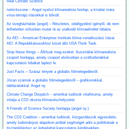
Real Climate Science
notrickszone – Angol nyelvű klímarealista honlap, a kínálat mára
vírus-témájú írásokkal is bővült.
Az üvegházhatás (angol) – Részletes, odafigyelést igénylő, de nem
érthetetlen stílusban mutat rá az uralkodó klímaelmélet hibáira
Az AEI – American Enterprise Institute klíma vonatkozású írásai.
AEI: A Republikánusokhoz közel álló USA Think Tank.
Stop these things – Állítsuk meg ezeket. Ausztráliai klímarealista
csoport honlapja, amely csoport elsősorban a szélturbinákkal
kapcsolatos hibákat laplezi le.
Just Facts – Száraz tények a globális fölmelegedésről.
Józan számok a globális fölmelegedésről – grafikonokkal,
táblázatokkal. Angol ny.
Climate Change Dispatch – amerikai tudósok vitafóruma, amely
vitatja a CO2 okozta klímavészhelyzetet.
A Friends of Science Society honlapja (angol ny.)
The CO2 Coalition – amerikai tudósok, közgazdászok egyesülete,
amely tudományos alapokon próbál segítséget adni a politikának a
tisztánlátáshoz az éghajlattal kapcsolatos kérdésekben.