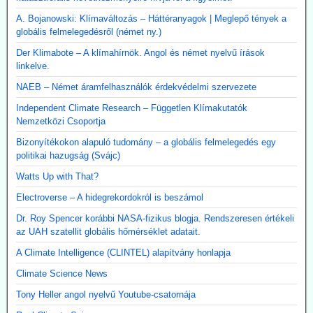
A. Bojanowski: Klímaváltozás – Háttéranyagok | Meglepő tények a
globális felmelegedésről (német ny.)
Der Klimabote – A klímahírnök. Angol és német nyelvű írások
linkelve.
NAEB – Német áramfelhasználók érdekvédelmi szervezete
Independent Climate Research – Független Klímakutatók
Nemzetközi Csoportja
Bizonyítékokon alapuló tudomány – a globális felmelegedés egy
politikai hazugság (Svájc)
Watts Up with That?
Electroverse – A hidegrekordokról is beszámol
Dr. Roy Spencer korábbi NASA-fizikus blogja. Rendszeresen értékeli
az UAH szatellit globális hőmérséklet adatait.
A Climate Intelligence (CLINTEL) alapítvány honlapja
Climate Science News
Tony Heller angol nyelvű Youtube-csatornája