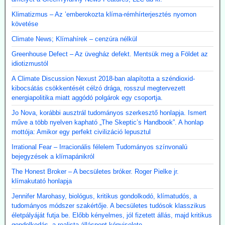
Klimatizmus – Az ’emberokozta klíma-rémhírterjesztés nyomon
követése
Climate News; Klímahírek – cenzúra nélkül
Greenhouse Defect – Az üvegház defekt. Mentsük meg a Földet az
idiotizmustól
A Climate Discussion Nexust 2018-ban alapította a széndioxid-
kibocsátás csökkentését célzó drága, rosszul megtervezett
energiapolitika miatt aggódó polgárok egy csoportja.
Jo Nova, korábbi ausztrál tudományos szerkesztő honlapja. Ismert
műve a több nyelven kapható „The Skeptic’s Handbook”. A honlap
mottója: Amikor egy perfekt civilizáció lepusztul
Irrational Fear – Irracionális félelem Tudományos színvonalú
bejegyzések a klímapánikról
The Honest Broker – A becsületes bróker. Roger Pielke jr.
klímakutató honlapja
Jennifer Marohasy, biológus, kritikus gondolkodó, klímatudós, a
tudományos módszer szakértője. A becsületes tudósok klasszikus
életpályáját futja be. Előbb kényelmes, jól fizetett állás, majd kritikus
gondolkodás, a realista álláspont képviselete.