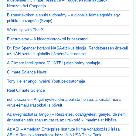
Independent Climate Research – Független Klímakutatók
Nemzetközi Csoportja
Bizonyítékokon alapuló tudomány – a globális felmelegedés egy
politikai hazugság (Svájc)
Watts Up with That?
Electroverse – A hidegrekordokról is beszámol
Dr. Roy Spencer korábbi NASA-fizikus blogja. Rendszeresen értékeli
az UAH szatellit globális hőmérséklet adatait.
A Climate Intelligence (CLINTEL) alapítvány honlapja
Climate Science News
Tony Heller angol nyelvű Youtube-csatornája
Real Climate Science
notrickszone – Angol nyelvű klímarealista honlap, a kínálat mára
vírus-témájú írásokkal is bővült.
Az üvegházhatás (angol) – Részletes, odafigyelést igénylő, de nem
érthetetlen stílusban mutat rá az uralkodó klímaelmélet hibáira
Az AEI – American Enterprise Institute klíma vonatkozású írásai.
AEI: A Republikánusokhoz közel álló USA Think Tank.