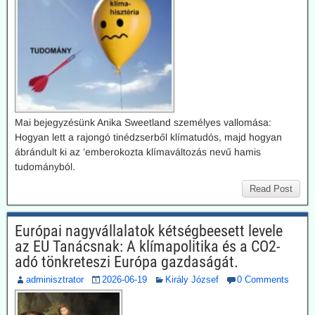
Mai bejegyzésünk Anika Sweetland személyes vallomása:
Hogyan lett a rajongó tinédzserből klímatudós, majd hogyan
ábrándult ki az ’emberokozta klímaváltozás nevű hamis
tudományból.
Read Post
Európai nagyvállalatok kétségbeesett levele
az EU Tanácsnak: A klímapolitika és a CO2-
adó tönkreteszi Európa gazdaságát.
adminisztrator
2026-06-19
Király József
0 Comments