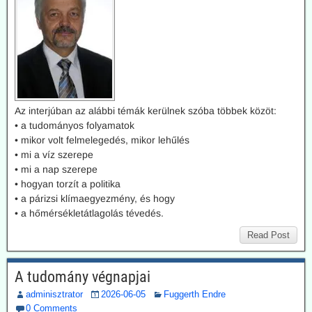
Az interjúban az alábbi témák kerülnek szóba többek közöt:
• a tudományos folyamatok
• mikor volt felmelegedés, mikor lehűlés
• mi a víz szerepe
• mi a nap szerepe
• hogyan torzít a politika
• a párizsi klímaegyezmény, és hogy
• a hőmérsékletátlagolás tévedés.
Read Post
A tudomány végnapjai
adminisztrator
2026-06-05
Fuggerth Endre
0 Comments