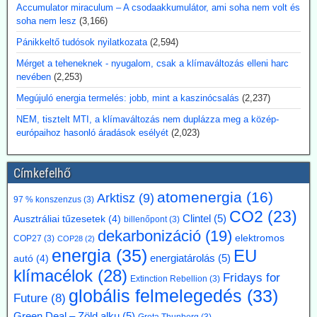
Accumulator miraculum – A csodaakkumulátor, ami soha nem volt és
hogy a 3D-nyomtatóra bízzuk megépítését.
soha nem lesz
(3,166)
2026.07.17. Blackout News: Argentína
Pánikkeltő tudósok nyilatkozata
(2,594)
magánbefektetői finanszírozással kíván
Mérget a teheneknek - nyugalom, csak a klímaváltozás elleni harc
atomerőművet létesíteni
nevében
(2,253)
Argentína az Atucha-i atomerőmű-telepen egy új, körülbelül 300
Megújuló energia termelés: jobb, mint a kaszinócsalás
(2,237)
megawatt teljesítményű atomreaktort kíván építeni. A projektet
teljes egészében magánforrásokból finanszírozzák, és a beruházás
NEM, tisztelt MTI, a klímaváltozás nem duplázza meg a közép-
összege várhatóan eléri az 1,2 milliárd amerikai dollárt. Luis Caputo
európaihoz hasonló áradások esélyét
(2,023)
gazdasági miniszter július elején mutatta be a terveket a projekt
fejlesztőjével, a Meitner Energy vállalattal közösen. A vállalat az
Címkefelhő
ACR-300 nevű argentin reaktortervet kívánja elsőként kereskedelmi
célokra megvalósítani.
atomenergia
(16)
Arktisz
(9)
Kommentárunk: Ezek szerint Argentínáról nemcsak pénzügy
97 % konszenzus
(3)
CO2
(23)
válságok említése során hallhatunk, hanem nukleáris technológiánál
Clintel
(5)
Ausztráliai tűzesetek
(4)
billenőpont
(3)
is. A 300 MW Paks II teljesítményének kb. egyhetede.
dekarbonizáció
(19)
elektromos
COP27
(3)
COP28
(2)
energia
(35)
EU
2026.07.17. Blackout News: A német RWE
energiatárolás
(5)
autó
(4)
vezérigazgatója a német - az uniós vállalásoknál
klímacélok
(28)
Fridays for
Extinction Rebellion
(3)
5 évvel előbbre hozott - klímacélok eltörlését kéri
globális felmelegedés
(33)
Future
(8)
Markus Krebber, az RWE vezérigazgatója azt követeli, hogy
Green Deal – Zöld alku
(5)