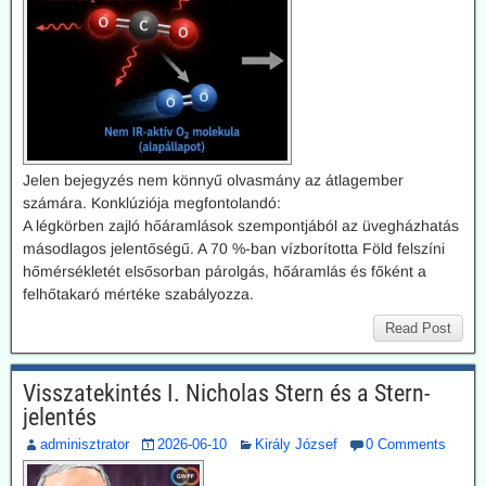
Jelen bejegyzés nem könnyű olvasmány az átlagember
számára. Konklúziója megfontolandó:
A légkörben zajló hőáramlások szempontjából az üvegházhatás
másodlagos jelentőségű. A 70 %-ban vízborította Föld felszíni
hőmérsékletét elsősorban párolgás, hőáramlás és főként a
felhőtakaró mértéke szabályozza.
Read Post
Visszatekintés I. Nicholas Stern és a Stern-
jelentés
adminisztrator
2026-06-10
Király József
0 Comments