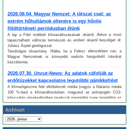
2026.08.04. Magyar Nemzet: A látszat csal: az
extrém hőhullámok ellenére is egy hűvös
földtörténeti periódusban élünk
A lap a Föld múltbeli klímaváltozásainak okairól, illetve a most
tapasztalható változás természeti és emberi okairól beszélget dr.
Juhász Árpád geológussal.
Tanulságos olvasmány. Hiába, ha a Fidesz ellenzékben van, a
Magyar Nemzetnek is könnyebb realista hangvételű írásokat
közzétennie.
2026.07.30. Uncut-News: Az adatok cáfolják az
erdőtüzekkel kapcsolatos legutóbbi pánikkeltést
A klímarögeszme felé elkötelezett média (vagyis a főáramú média
100 %-ban) a klímaváltozásban, magyarul az antropogén CO2-
kibocsátás növekedésében igyekszik megtalálni (vagy legalábbis az
olvasókkal elhitetni) az erdőtüzek okát. Így van ez az idén is, mint a
korábbi években. A gépezet figyelmen kívül hagyja úgy az emberi
tényezőt, akár a gondatlanságot, akár a szándékos gyújtogatást,
mint a hatósági ideológiavezérelt hozzáállást, amit több
Archívum
bejegyzésünkben tematizáltunk. De még így is van egy probléma:
Az idén jóval alacsonyabb a tűzesetek száma világszerte, mint a
regisztrálás 2003-as kezdete óta.
Ugyancsak az uncut-news számol be róla, Franciaországban idén