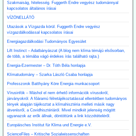
Szakmaiság, hitelesség. Fuggerth Endre vegyész tudománnyal
kapcsolatos általános írásai
VÍZÖNELLÁTÓ
Utazások a Vízgazda körül. Fuggerth Endre vegyész
vízgazdálkodással kapcsolatos írásai
Energiagazdálkodási Tudományos Egyesület
Lift Instinct – Adatbányászat (A blog nem klíma témájú elsősorban,
de több, a témába vágó érdekes írás található rajta.)
Energia-Ezermester – Dr. Tóth Béla honlapja
Klímatudomány – Szarka László Csaba honlapja
Professzorok Batthyány Köre Energia munkacsoport
Vírusinfók – Máshol el nem érhető információk vírusokról,
járványokról. A főáramú félretájékoztatással ellentétben tudományos
tények alapján tájékoztat a klímahisztéria melleti másik nagy
átverésről, a Covidhisztériáról. Mivel mindkét jelenség mögött
ugyanazok az erők állnak, döntöttünk a link közzétételéről.
Europäisches Institut für Klima und Energie e.V.
ScienceFiles – Kritische Sozialwissenschaften