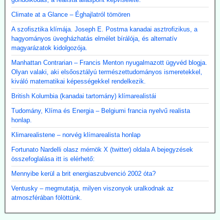
Climate at a Glance – Éghajlatról tömören
A szofisztika klímája. Joseph E. Postma kanadai asztrofizikus, a
hagyományos üvegházhatás elmélet bírálója, és alternatív
magyarázatok kidolgozója.
Manhattan Contrarian – Francis Menton nyugalmazott ügyvéd blogja.
Olyan valaki, aki elsőosztályú természettudományos ismeretekkel,
kiváló matematikai képességekkel rendelkezik.
British Kolumbia (kanadai tartomány) klímarealistái
Tudomány, Klíma és Energia – Belgiumi francia nyelvű realista
honlap.
Klimarealistene – norvég klímarealista honlap
Fortunato Nardelli olasz mérnök X (twitter) oldala A bejegyzések
összefoglalása itt is elérhető:
Mennyibe kerül a brit energiaszubvenció 2002 óta?
Ventusky – megmutatja, milyen viszonyok uralkodnak az
atmoszférában fölöttünk.