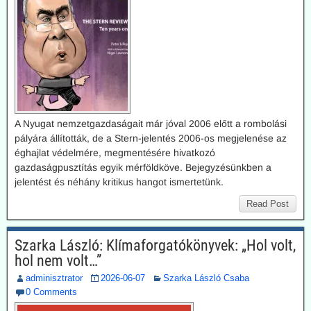
A Nyugat nemzetgazdaságait már jóval 2006 előtt a rombolási
pályára állították, de a Stern-jelentés 2006-os megjelenése az
éghajlat védelmére, megmentésére hivatkozó
gazdaságpusztítás egyik mérföldköve. Bejegyzésünkben a
jelentést és néhány kritikus hangot ismertetünk.
Read Post
Szarka László: Klímaforgatókönyvek: „Hol volt,
hol nem volt…”
adminisztrator
2026-06-07
Szarka László Csaba
0 Comments