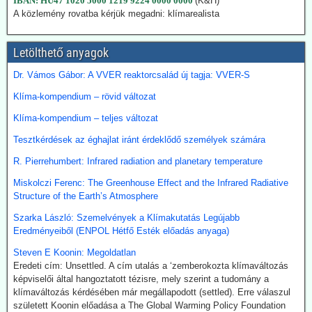
IBAN: HU47 1020 5000 1219 9224 0000 0000
(K&H)
bekopogtatott, azonnal ejtették a magas ívű terveket.
A közlemény rovatba kérjük megadni: klímarealista
A japán Gazdasági, Kereskedelmi és Ipari Minisztérium (METI)
képviselői kijelentették, hogy a széntermelés bővítése azonnali
megoldást jelent a földgáz-megtakarításra. Mivel Japán a Hormuz
Letölthető anyagok
szoroson keresztül kapta olaj és földgázszállítmányait, a
történelemben először vásárolt közvetlenül az USA-ból kőolajat.
Dr. Vámos Gábor: A VVER reaktorcsalád új tagja: VVER-S
Emellett megnöveli saját kitermelését, és kacsingat az orosz
Klíma-kompendium – rövid változat
beszállításokra is.
Klíma-kompendium – teljes változat
2026.07.22. Finance.yahoo: Kerozin a hulladék
Tesztkérdések az éghajlat iránt érdeklődő személyek számára
étolajból és egyéb alternatív forrásokból - India a
startvonalon
R. Pierrehumbert: Infrared radiation and planetary temperature
A növényi olaj- és állati zsírhulladékból nemcsak autóüzemanyagot
Miskolczi Ferenc: The Greenhouse Effect and the Infrared Radiative
lehet gyártani, hanem kerozint is. Az így nyert üzemanyag neve
Structure of the Earth’s Atmosphere
Sustainable Aviation Fuel (fenntartható kerozin, SAF). Előállítása
ma 2-5-ször drágább, mint a hagyományos keroziné, de
Szarka László: Szemelvények a Klímakutatás Legújabb
klímavédelmi okok miatt a légitársaságok érdeklődnek az
Eredményeiből (ENPOL Hétfő Esték előadás anyaga)
üzemanyag iránt.
Steven E Koonin: Megoldatlan
India új utat céloz meg az előállításnál. A mezőgazdasági
Eredeti cím: Unsettled. A cím utalás a ‘zemberokozta klímaváltozás
hulladékokból (magas CO-tartalmú) szintézisgázt lehet gyártani,
képviselői által hangoztatott tézisre, mely szerint a tudomány a
amit a Fischer-Tropsch eljárás szerint hidrogénnel reagáltatva
klímaváltozás kérdésében már megállapodott (settled). Erre válaszul
folyékony szénhidrogén-keveréket, azaz benzint kapunk. A folyamat
született Koonin előadása a The Global Warming Policy Foundation
megfelelő irányításánál a végtermék kerozin. A hidrogént -