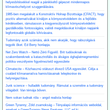
helyesbítésekkel reagál a pánikkeltő gépezet mindennapos
klímavészhelyzet szuggerálására.
1985-ben megalakult a Konstruktív Holnap Bizottsága (CFACT), hogy
pozitív alternatívákat kínáljon a környezetvédelem és a fejlődés
kérdéseiben, rámutasson a kiegyensúlyozott környezetvédelmi
gazdálkodás fontosságára, valódi megoldásokat kínáljon napjaink
legfontosabb globális kihívásaira.
Tudomány azok számára, akik nem akarják, hogy rabszolgává
tegyék őket. Ed Berry honlapja.
Net Zero Watch – Nettó Zéró Figyelő. Brit tudósoknak és
szakembereknek a katasztrofális és álságos éghajlatmegmentési
politika veszélyeire figyelmeztető egyesülete
Climatecite – Közhasznú státuszt élvező USA egyesület. Célja a
csalárd klímanarratíva hamisításainak leleplezése és
helyreigazítása.
Junk science – hulladék tudomány. Rámutat a szemétre a tudomány
világából. Van témája bőven.
Nem sokan tudnak róla – angol realista honlap
Green Tyranny; Zöld zsarnokság – Tényalapú információs weboldal,
amelyet a GreenTyranny News Features, LLC ad ki.