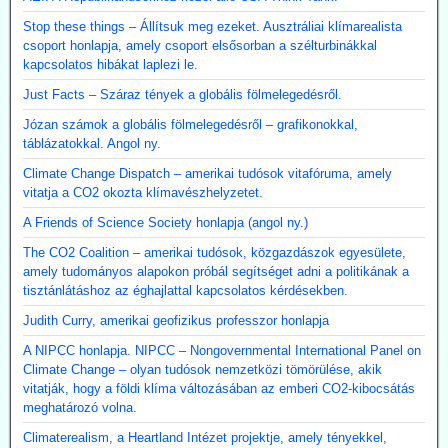
Stop these things – Állítsuk meg ezeket. Ausztráliai klímarealista
csoport honlapja, amely csoport elsősorban a szélturbinákkal
kapcsolatos hibákat laplezi le.
Just Facts – Száraz tények a globális fölmelegedésről.
Józan számok a globális fölmelegedésről – grafikonokkal,
táblázatokkal. Angol ny.
Climate Change Dispatch – amerikai tudósok vitafóruma, amely
vitatja a CO2 okozta klímavészhelyzetet.
A Friends of Science Society honlapja (angol ny.)
The CO2 Coalition – amerikai tudósok, közgazdászok egyesülete,
amely tudományos alapokon próbál segítséget adni a politikának a
tisztánlátáshoz az éghajlattal kapcsolatos kérdésekben.
Judith Curry, amerikai geofizikus professzor honlapja
A NIPCC honlapja. NIPCC – Nongovernmental International Panel on
Climate Change – olyan tudósok nemzetközi tömörülése, akik
vitatják, hogy a földi klíma változásában az emberi CO2-kibocsátás
meghatározó volna.
Climaterealism, a Heartland Intézet projektje, amely tényekkel,