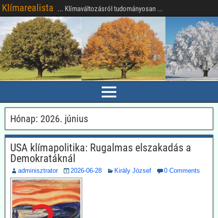
Klímarealista
... Klímaváltozásról tudományosan ...
Hónap:
2026. június
USA klímapolitika: Rugalmas elszakadás a
Demokratáknál
adminisztrator
2026-06-28
Király József
0 Comments