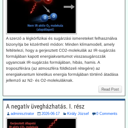
A szerző a légkörfizikai és sugárzási ismereteket felhasználva
bizonyítja be közérthető módon: Minden klímamodell, amely
feltételezi, hogy a gerjesztett CO2-molekulák az IR-sugárzás
formájában kapott energiakvantumot visszasugározzák
ugyancsak IR-sugárzás formájában, hibás, hamis. A
troposzférára (az atmoszféra földközeli rétegére) az
energiakvantum kinetikus energia formájában történő átadása
jellemző az N2- és O2-molekuláknak.
Read Post
A negatív üvegházhatás. I. rész
adminisztrator
2026-06-17
Király József
0 Comments