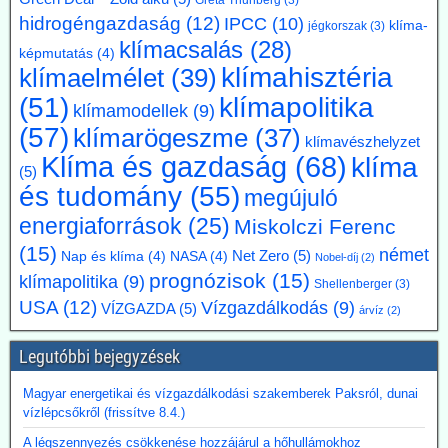
Greta Thunberg
(3)
hosszabbítsák meg a német klímacélok elérése határidejét, és a
hidrogéngazdaság
(12)
IPCC
(10)
klímasemlegességet 2045-ről 2050-re halasszák el. Úgy véli, hogy a
klíma-
jégkorszak
(3)
korábbi, az EU 2050-es célévétől eltérő német „különút” gazdasági
klímacsalás
(28)
képmutatás
(4)
szempontból káros és klímapolitikai szempontból hatástalan.
klímahisztéria
klímaelmélet
(39)
Vassiliadis, szakszervezeti vezetője támogatja a kezdeményezést,
mivel a magas energiaköltségek, a gyenge konjunktúra és a rövid
klímapolitika
(51)
klímamodellek
(9)
beruházási határidők elsősorban az energiaintenzív vállalkozásokat
(57)
klímarögeszme
(37)
terhelik. A törvényes cél azonban továbbra is érvényben marad,
klímavészhelyzet
amíg a Bundestag nem módosítja az éghajlatvédelmi törvényt.
Klíma és gazdaság
(68)
klíma
(5)
Kommentárunk: Az öt év halasztás kb. annyit jelent, mint
és tudomány
(55)
fuldoklónak a szalmaszál. És evvel a két idézett vezető is tisztában
megújuló
van.
energiaforrások
(25)
Miskolczi Ferenc
2026.07.17. Műszaki Magazin: A BME kutatói
(15)
német
Net Zero
(5)
Nap és klíma
(4)
NASA
(4)
Nobel-díj
(2)
segítenek kideríteni, hogyan lehetne Budapestre
prognózisok
(15)
klímapolitika
(9)
Shellenberger
(3)
vinni a paksi hőt
USA
(12)
Vízgazdálkodás
(9)
VÍZGAZDA
(5)
árvíz
(2)
Az atomerőmű hulladékhőjének a fővárosi távfűtésben történő
hasznosítása gazdasági és környezetvédelmi szempontból is
Legutóbbi bejegyzések
ígéretes elképzelés.
A főváros távhőrendszerét üzemeltető Budapesti Közművek (BKM)
Magyar energetikai és vízgazdálkodási szakemberek Paksról, dunai
több hónapig tartó tárgyalások után megbízási szerződést kötött a
vízlépcsőkről (frissítve 8.4.)
BME-vel egy döntést megalapozó tanulmány közös elkészítésére a
Paksi Atomerőmű hőjének a fővárosi távfűtési rendszerbe való
A légszennyezés csökkenése hozzájárul a hőhullámokhoz