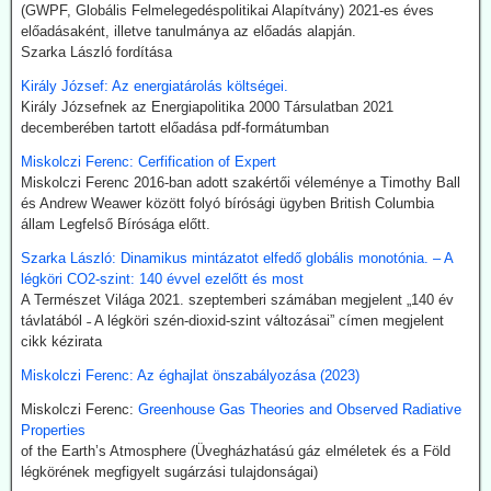
(GWPF, Globális Felmelegedéspolitikai Alapítvány) 2021-es éves
legalábbis indiai források szerint elektrolízissel kívánják előállítani.
előadásaként, illetve tanulmánya az előadás alapján.
Kommentárunk: Semmi kifogásunk nincs a zöld technológiák ellen.
Szarka László fordítása
Problémánk avval van, ha a zöldenergiagyártás súlyos állami, értsd
adófizetői szubvenciókból akar megélni - az idők végezetéig.
Király József: Az energiatárolás költségei.
Király Józsefnek az Energiapolitika 2000 Társulatban 2021
2026.07.21. Uncut-News: Ki hozta a köztudatba a
decemberében tartott előadása pdf-formátumban
klíma-lezárásokat a kovid-lezárások mintájára?
Miskolczi Ferenc: Cerfification of Expert
Google és az egyéb MI által támogatott keresők szerint a
Miskolczi Ferenc 2016-ban adott szakértői véleménye a Timothy Ball
klímavészhelyzet miatti lezárások csupáncsak összeesküvés-
és Andrew Weawer között folyó bírósági ügyben British Columbia
elmélet. Az igazság evvel szemben az, hogy a fogalmat egy, a
állam Legfelső Bírósága előtt.
WHO megbízásából dolgozó közgazdász alkotta meg 2020
októberében. A támogatók között ott volt a Soros-alapítvány és a
Szarka László: Dinamikus mintázatot elfedő globális monotónia. – A
világ legnagyobb vállalatait összefogó World Business Council for
légköri CO2-szint: 140 évvel ezelőtt és most
Sustainable Development. Az illető szerint a klímavészhelyzet
A Természet Világa 2021. szeptemberi számában megjelent „140 év
miatti lezárások a vörös hús fogyasztásának tilalmát, a személyes
távlatából ˗ A légköri szén-dioxid-szint változásai” címen megjelent
járműhasználat korlátozását, a fosszilis tüzelőanyagok
cikk kézirata
kitermelésének megszüntetését és további energiaügyi
Miskolczi Ferenc: Az éghajlat önszabályozása (2023)
intézkedéseket jelentenének.
Hogy erre (egyelőre legalább is) nem került sor, az az ún.
Miskolczi Ferenc:
Greenhouse Gas Theories and Observed Radiative
összeesküvés-elmélet terjesztőknek, azaz az információk
Properties
kompromisszum nélkül terjesztőinek köszönhető.
of the Earth’s Atmosphere (Üvegházhatású gáz elméletek és a Föld
légkörének megfigyelt sugárzási tulajdonságai)
2026.07.21. The Sociable: Nemzetközi támogatás