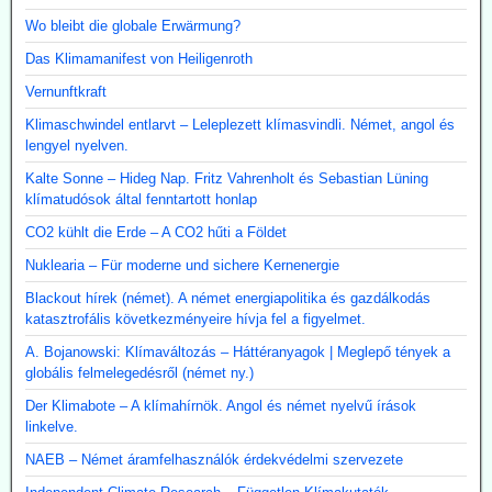
Wo bleibt die globale Erwärmung?
Das Klimamanifest von Heiligenroth
Vernunftkraft
Klimaschwindel entlarvt – Leleplezett klímasvindli. Német, angol és
lengyel nyelven.
Kalte Sonne – Hideg Nap. Fritz Vahrenholt és Sebastian Lüning
klímatudósok által fenntartott honlap
CO2 kühlt die Erde – A CO2 hűti a Földet
Nuklearia – Für moderne und sichere Kernenergie
Blackout hírek (német). A német energiapolitika és gazdálkodás
katasztrofális következményeire hívja fel a figyelmet.
A. Bojanowski: Klímaváltozás – Háttéranyagok | Meglepő tények a
globális felmelegedésről (német ny.)
Der Klimabote – A klímahírnök. Angol és német nyelvű írások
linkelve.
NAEB – Német áramfelhasználók érdekvédelmi szervezete