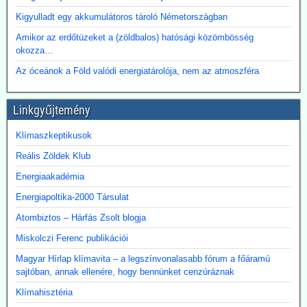
eljuttatása lehetőségéről.
Kigyulladt egy akkumulátoros tároló Németországban
Amikor az erdőtüzeket a (zöldbalos) hatósági közömbösség
okozza…
Az óceánok a Föld valódi energiatárolója, nem az atmoszféra
Linkgyűjtemény
Klímaszkeptikusok
Reális Zöldek Klub
Energiaakadémia
Energiapoltika-2000 Társulat
Atombiztos – Hárfás Zsolt blogja
Miskolczi Ferenc publikációi
Magyar Hírlap klímavita – a legszínvonalasabb fórum a főáramú
sajtóban, annak ellenére, hogy bennünket cenzúráznak
Klímahisztéria