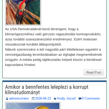
Az USA-Demokratáknál kezd derengeni, hogy a
klímarögeszméhez való görcsös ragaszkodás kontraproduktív,
azaz további szavazatvesztést eredményez. Ezért óvatosan
visszakoznak korábbi álláspontjuktól.
Nálunk szerencsére a két nagyobb párt tökéletesen egyetért a
nemzetgazdaság lerombolásában az éghajlat megmentésének
ürügyén. A média pedig tájékoztatás helyett kiszűri a kérdéssel
kapcsolatos híreket.
Read Post
Amikor a bennfentes leleplezi a korrupt
klímatudományt
adminisztrator
2026-06-23
Király József
0 Comments