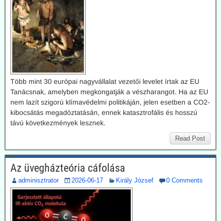
Több mint 30 európai nagyvállalat vezetői levelet írtak az EU
Tanácsnak, amelyben megkongatják a vészharangot. Ha az EU
nem lazít szigorú klímavédelmi politikáján, jelen esetben a CO2-
kibocsátás megadóztatásán, ennek katasztrofális és hosszú
távú következmények lesznek.
Read Post
Az üvegházteória cáfolása
adminisztrator
2026-06-17
Király József
0 Comments