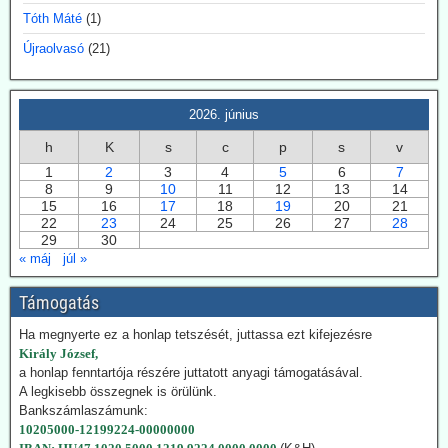
Svensmark neve összeforrott a kozmikus sugárzás és
Tóth Máté
(1)
felhőképződés kutatásával. Eredményei nem támogatták minden
esetben az IPCC direktívákat.
Újraolvasó
(21)
2026.07.28. EIKE: Az USA és Németország
fokozza a geotermiában rejlő lehetőségek
2026. június
kiaknázását
h
K
s
c
p
s
v
Az USA képviselőháza törvény fogadott el a geotermikus energia
1
2
3
4
5
6
7
kiaknázásának felgyorsítására. Németországban 2024-ben
8
9
10
11
12
13
14
összesen 29 TWh energiát nyertek a föld mélyéből. Németország is
15
16
17
18
19
20
21
hatósági úton kívánja a kiaknázást felgyorsítani.
22
23
24
25
26
27
28
29
30
2026.07.22. Climatechangedispatch: Japán
« máj
júl »
visszakozik klímavédelmi vállalásaitól
Támogatás
Japán – szomszédjához, Dél-Koreához hasonlóan – újra üzembe
helyezi azokat a szénerőműveket, amelyeket nemrég még egy
Ha megnyerte ez a honlap tetszését, juttassa ezt kifejezésre
szennyezőbb korszak maradványainak bélyegeztek. Az energiaügyi
Király József,
hatóságok „rendkívüli ellátási bizonytalansággal” indokolták annak a
a honlap fenntartója részére juttatott anyagi támogatásával.
tüzelőanyagnak a használatát, amelynek felszámolását korábban
A legkisebb összegnek is örülünk.
megígérték.
Bankszámlaszámunk:
Hogy kedvezzen a nemzetközi klímalobbinak, Japán 2050-ig
10205000-12199224-00000000
vállalta a teljes klímasemlegességet. De ahogy a realitás