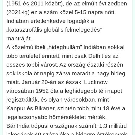
(1951 és 2011 között), de az elmúlt évtizedben
(2021-ig) ez a szám közel 5-15 napra nőtt.
Indiában értetlenkedve fogadják a
„katasztrofális globális felmelegedés”
mantráját.
A közelmúltbeli „hideghullám” Indiában sokkal
több területet érintett, mint csak Delhit és az
összes többi várost. Az ország északi részén
sok iskola öt napig zárva maradt a nagy hideg
miatt. Január 20-án az északi Lucknow
városában 1952 óta a leghidegebb téli napot
regisztrálták, és olyan városokban, mint
Kanpur és Bikaner, szintén több mint 18 éve a
legalacsonyabb hőmérsékletet mérték.
Bár India trópusi országnak számít, 1,3 milliárd
lakosának 40 százaléka a hidegre érzékenyek