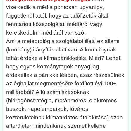
viselkedik a média pontosan ugyanígy,
függetlenül attól, hogy az adófizetők által
fenntartott közszolgálati médiáról vagy
kereskedelmi médiáról van szó.
Ami a meteorológia szolgálatot illeti, ez állami
(kormány) irányítás alatt van. A kormánynak
tehát érdeke a klímapánikkeltés. Miért? Lehet,
hogy egyes kormánytagok anyagilag
érdekeltek a pánikkeltésben, azaz részesülnek
az éghajlat megmentésére fordított évi 100+
milliárdból? A túlszámlázásoknak
(hidrogénstratégia, metánmérés, elektromos
buszok, napelemparkok, főváros
közterületeinek klímatudatos átalakítása) ezen
a területen mindenkinek szemet kellene