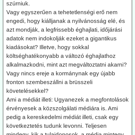
szúrniuk.
Vagy egyszerűen a tehetetlenségi erő nem
engedi, hogy kiálljanak a nyilvánosság elé, és
azt mondják, a legfrissebb éghajlati, időjárási
adatok nem indokolják ezeket a gigantikus
kiadásokat? Illetve, hogy sokkal
költséghatékonyabb a változó éghajlathoz
alkalmazkodni, mint azt megváltoztatni akarni?
Vagy nincs ereje a kormánynak egy újabb
fronton szembeszállni a brüsszeli
követelésekkel?
Ami a médiát illeti: Ugyanezek a megfontolások
érvényesek a közszolgálati médiára is. Ami
pedig a kereskedelmi médiát illeti, csak egy
következtetés tudunk levonni. Teljesen
mindegy, kik a tulajdonosok, a média mintegy