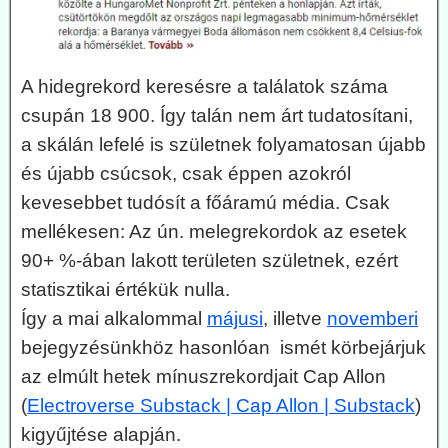
A hidegrekord keresésre a találatok száma
csupán 18 900. Így talán nem árt tudatosítani,
a skálán lefelé is születnek folyamatosan újabb
és újabb csúcsok, csak éppen azokról
kevesebbet tudósít a főáramú média. Csak
mellékesen: Az ún. melegrekordok az esetek
90+ %-ában lakott területen születnek, ezért
statisztikai értékük nulla.
Így a mai alkalommal
májusi
, illetve
novemberi
bejegyzésünkhöz hasonlóan ismét körbejárjuk
az elmúlt hetek mínuszrekordjait Cap Allon
(
Electroverse Substack | Cap Allon | Substack
)
kigyűjtése alapján.