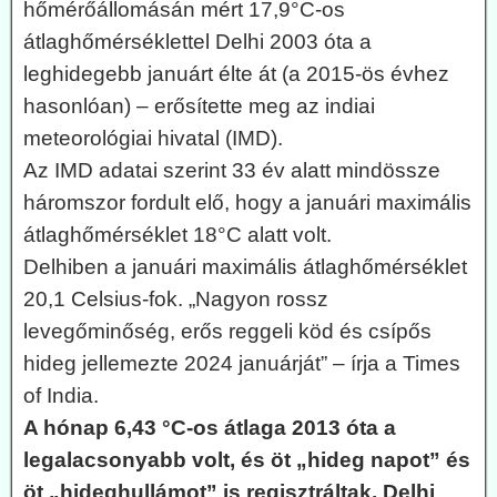
hőmérőállomásán mért 17,9°C-os
átlaghőmérséklettel Delhi 2003 óta a
leghidegebb januárt élte át (a 2015-ös évhez
hasonlóan) – erősítette meg az indiai
meteorológiai hivatal (IMD).
Az IMD adatai szerint 33 év alatt mindössze
háromszor fordult elő, hogy a januári maximális
átlaghőmérséklet 18°C alatt volt.
Delhiben a januári maximális átlaghőmérséklet
20,1 Celsius-fok. „Nagyon rossz
levegőminőség, erős reggeli köd és csípős
hideg jellemezte 2024 januárját” – írja a Times
of India.
A hónap 6,43 °C-os átlaga 2013 óta a
legalacsonyabb volt, és öt „hideg napot” és
öt „hideghullámot” is regisztráltak. Delhi