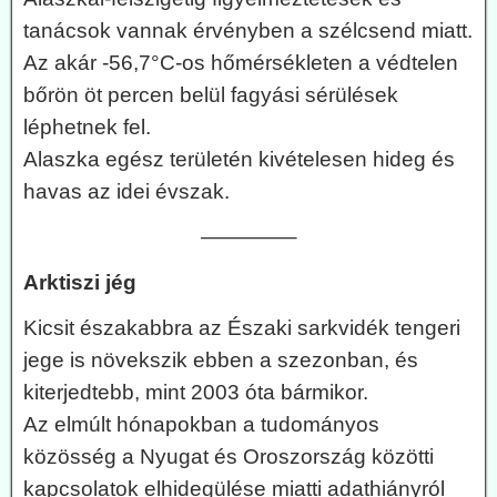
tanácsok vannak érvényben a szélcsend miatt.
Az akár -56,7°C-os hőmérsékleten a védtelen
bőrön öt percen belül fagyási sérülések
léphetnek fel.
Alaszka egész területén kivételesen hideg és
havas az idei évszak.
————–
Arktiszi jég
Kicsit északabbra az Északi sarkvidék tengeri
jege is növekszik ebben a szezonban, és
kiterjedtebb, mint 2003 óta bármikor.
Az elmúlt hónapokban a tudományos
közösség a Nyugat és Oroszország közötti
kapcsolatok elhidegülése miatti adathiányról