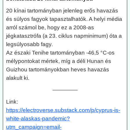
20 kínai tartományban jelenleg erős havazás
és súlyos fagyok tapasztalhatók. A helyi média
arról számol be, hogy ez a 2008-as
jégkatasztrófa (a 23. ciklus napminimum) óta a
legsúlyosabb fagy.
Az északi Tenihe tartományban -46,5 °C-os
mélypontokat mértek, míg a déli Hunan és
Guizhou tartományokban heves havazás
alakult ki.
————–
Link:
https://electroverse.substack.com/p/cyprus-is-
white-alaskas-pandemic?
utm_campaign=email-