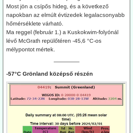
Most jön a csípős hideg, és a következő
napokban az elmúlt évtizedek legalacsonyabb
hőmérséklete várható.
Ma reggel (február 1.) a Kuskokwim-folyónál
lévő McGrath repülőtéren -45,6 °C-os
mélypontot mértek.
————–
-57°C Grönland középső részén