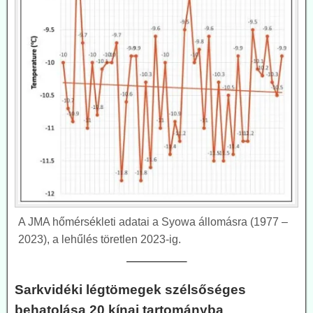
A JMA hőmérsékleti adatai a Syowa állomásra (1977 –
2023), a lehűlés töretlen 2023-ig.
————–
Sarkvidéki légtömegek szélsőséges
behatolása 20 kínai tartományba