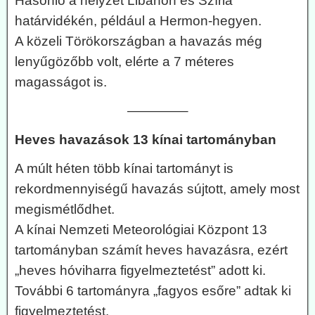
Hasonló a helyzet Libanon és Szíria
határvidékén, például a Hermon-hegyen.
A közeli Törökországban a havazás még
lenyűgözőbb volt, elérte a 7 méteres
magasságot is.
————–
Heves havazások 13 kínai tartományban
A múlt héten több kínai tartományt is
rekordmennyiségű havazás sújtott, amely most
megismétlődhet.
A kínai Nemzeti Meteorológiai Központ 13
tartományban számít heves havazásra, ezért
„heves hóviharra figyelmeztetést” adott ki.
További 6 tartományra „fagyos esőre” adtak ki
figyelmeztetést.