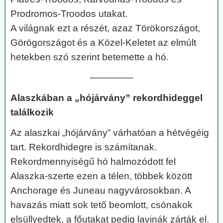
Prodromos-Troodos utakat.
A világnak ezt a részét, azaz Törökországot,
Görögországot és a Közel-Keletet az elmúlt
hetekben szó szerint betemette a hó.
————–
Alaszkában a „hójárvány” rekordhideggel
találkozik
Az alaszkai „hójárvány” várhatóan a hétvégéig
tart. Rekordhidegre is számítanak.
Rekordmennyiségű hó halmozódott fel
Alaszka-szerte ezen a télen, többek között
Anchorage és Juneau nagyvárosokban. A
havazás miatt sok tető beomlott, csónakok
elsüllyedtek, a főutakat pedig lavinák zárták el.