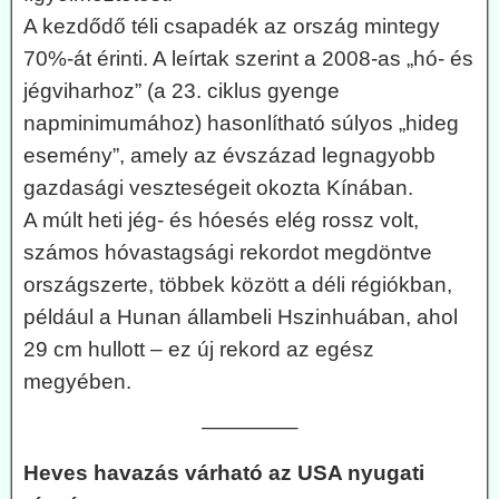
A kezdődő téli csapadék az ország mintegy
70%-át érinti. A leírtak szerint a 2008-as „hó- és
jégviharhoz” (a 23. ciklus gyenge
napminimumához) hasonlítható súlyos „hideg
esemény”, amely az évszázad legnagyobb
gazdasági veszteségeit okozta Kínában.
A múlt heti jég- és hóesés elég rossz volt,
számos hóvastagsági rekordot megdöntve
országszerte, többek között a déli régiókban,
például a Hunan állambeli Hszinhuában, ahol
29 cm hullott – ez új rekord az egész
megyében.
————–
Heves havazás várható az USA nyugati