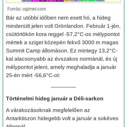
Forrás: ogimet.com
Bár az utóbbi időben nem esett hó, a hideg
mindenütt jelen volt Grönlandon. Február 1-jén,
csütörtökön kora reggel -57,2°C-os mélypontot
mértek a sziget közepén fekvő 3000 m magas
Summit Camp állomáson. Ez mintegy 13,2°C-
kal alacsonyabb az évszakos normánál, és új
mélypontot jelent, amely meghaladja a január
25-én mért -56,6°C-ot:
————–
Történelmi hideg január a Déli-sarkon
A várakozásoknak megfelelően az
Antarktiszon hidegebb volt a január a sokéves
átlagnál.