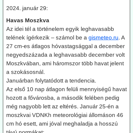
2024. január 29:
Havas Moszkva
Az idei tél a történelem egyik leghavasabb
telének ígérkezik – számol be a
gismeteo.ru
. A
27 cm-es átlagos hóvastagsággal a december
negyedszázada a leghavasabb december volt
Moszkvában, ami háromszor több havat jelent
a szokásosnál.
Januárban folytatódott a tendencia.
Az első 10 nap átlagon felüli mennyiségű havat
hozott a fővárosba, a második felében pedig
még nagyobb lett az eltérés. Január 25-én a
moszkvai VDNKh meteorológiai állomáson 46
cm hó esett, ami jóval meghaladja a hosszú
távú normákat: