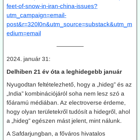
feet-of-snow-in-iran-china-issues?
utm_campaign=email-
post&r=320l0n&utm_source=substack&utm_m
edium=email
————–
2024. január 31:
Delhiben 21 év óta a leghidegebb január
Nyugodtan feltételezhető, hogy a „hideg” és az
„India” kombinációjáról soha nem lesz szó a
főáramú médiában. Az electroverse érdeme,
hogy olyan területekről tudósít a hidegről, ahol
a „hideg” egészen mást jelent, mint nálunk.
A Safdarjungban, a főváros hivatalos