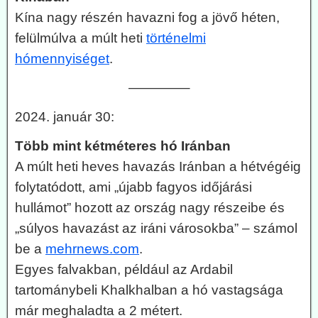
Kína nagy részén havazni fog a jövő héten,
felülmúlva a múlt heti
történelmi
hómennyiséget
.
————–
2024. január 30:
Több mint kétméteres hó Iránban
A múlt heti heves havazás Iránban a hétvégéig
folytatódott, ami „újabb fagyos időjárási
hullámot” hozott az ország nagy részeibe és
„súlyos havazást az iráni városokba” – számol
be a
mehrnews.com
.
Egyes falvakban, például az Ardabil
tartománybeli Khalkhalban a hó vastagsága
már meghaladta a 2 métert.