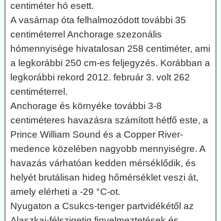
centiméter hó esett.
A vasárnap óta felhalmozódott további 35
centiméterrel Anchorage szezonális
hómennyisége hivatalosan 258 centiméter, ami
a legkorábbi 250 cm-es feljegyzés. Korábban a
legkorábbi rekord 2012. február 3. volt 262
centiméterrel.
Anchorage és környéke további 3-8
centiméteres havazásra számított hétfő este, a
Prince William Sound és a Copper River-
medence közelében nagyobb mennyiségre. A
havazás várhatóan kedden mérséklődik, és
helyét brutálisan hideg hőmérséklet veszi át,
amely elérheti a -29 °C-ot.
Nyugaton a Csukcs-tenger partvidékétől az
Alaszkai-félszigetig figyelmeztetések és