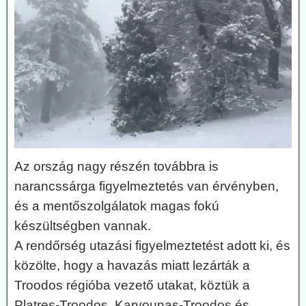
Az ország nagy részén továbbra is
narancssárga figyelmeztetés van érvényben,
és a mentőszolgálatok magas fokú
készültségben vannak.
A rendőrség utazási figyelmeztetést adott ki, és
közölte, hogy a havazás miatt lezárták a
Troodos régióba vezető utakat, köztük a
Platres-Troodos, Karvounas-Troodos és