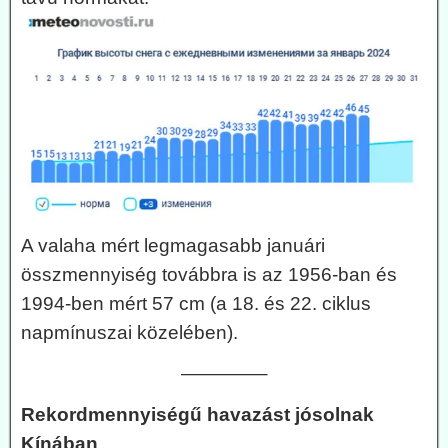
A valaha mért legmagasabb januári
összmennyiség továbbra is az 1956-ban és
1994-ben mért 57 cm (a 18. és 22. ciklus
napmínuszai közelében).
————–
Rekordmennyiségű havazást jósolnak
Kínában