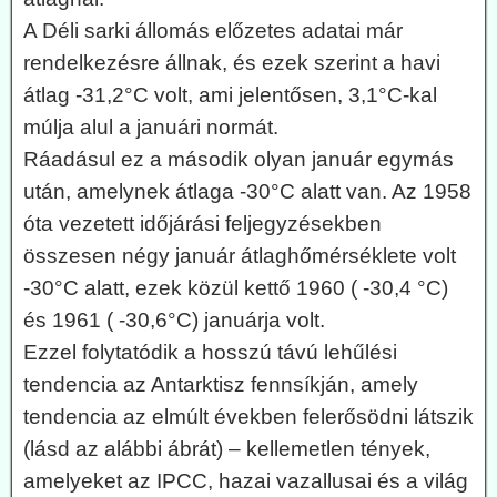
A Déli sarki állomás előzetes adatai már
rendelkezésre állnak, és ezek szerint a havi
átlag -31,2°C volt, ami jelentősen, 3,1°C-kal
múlja alul a januári normát.
Ráadásul ez a második olyan január egymás
után, amelynek átlaga -30°C alatt van. Az 1958
óta vezetett időjárási feljegyzésekben
összesen négy január átlaghőmérséklete volt
-30°C alatt, ezek közül kettő 1960 ( -30,4 °C)
és 1961 ( -30,6°C) januárja volt.
Ezzel folytatódik a hosszú távú lehűlési
tendencia az Antarktisz fennsíkján, amely
tendencia az elmúlt években felerősödni látszik
(lásd az alábbi ábrát) – kellemetlen tények,
amelyeket az IPCC, hazai vazallusai és a világ