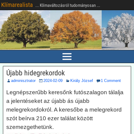
Klímarealista
... Klímaváltozásról tudományosan ...
Újabb hidegrekordok
adminisztrator
2024-02-09
Király József
1 Comment
Legnépszerűbb keresőnk futószalagon tálalja
a jelentéseket az újabb ás újabb
melegrekordokról. A keresőbe a melegrekord
szót beírva 210 ezer találat között
szemezgethetünk.