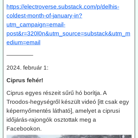
https://electroverse.substack.com/p/delhis-
coldest-month-of-january-in?
utm_campaign=email-
post&r=320l0n&utm_source=substack&utm_m
edium=email
————–
2024. február 1:
Ciprus fehér!
Ciprus egyes részeit sűrű hó borítja. A
Troodos-hegységről készült videó [itt csak egy
képernyőmentés látható], amelyet a ciprusi
időjárás-rajongók osztottak meg a
Facebookon.