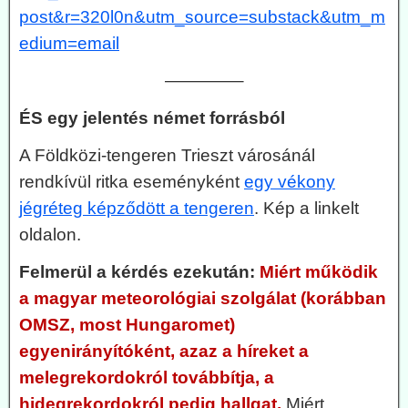
post&r=320l0n&utm_source=substack&utm_m
edium=email
————–
ÉS egy jelentés német forrásból
A Földközi-tengeren Trieszt városánál
rendkívül ritka eseményként
egy vékony
jégréteg képződött a tengeren
. Kép a linkelt
oldalon.
Felmerül a kérdés ezekután:
Miért működik
a magyar meteorológiai szolgálat (korábban
OMSZ, most Hungaromet)
egyenirányítóként, azaz a híreket a
melegrekordokról továbbítja, a
hidegrekordokról pedig hallgat.
Miért