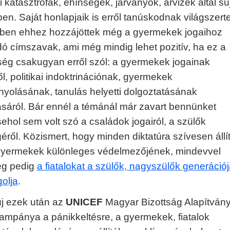
 katasztrófák, éhínségek, járványok, árvizek által súj
en. Saját honlapjaik is erről tanúskodnak világszert
őben ehhez hozzájöttek még a gyermekek jogaihoz
ó címszavak, ami még mindig lehet pozitív, ha ez a
ég csakugyan erről szól: a gyermekek jogainak
l, politikai indoktrinációnak, gyermekek
yolásának, tanulás helyetti dolgoztatásának
ásáról. Bár ennél a témánál már zavart bennünket
ehol sem volt szó a családok jogairól, a szülők
éről. Közismert, hogy minden diktatúra szívesen állí
gyermekek különleges védelmezőjének, mindevvel
eg pedig
a fiatalokat a szülők, nagyszülők generációj
golja
.
új ezek után az
UNICEF
Magyar Bizottság Alapítván
mpánya a pánikkeltésre, a gyermekek, fiatalok