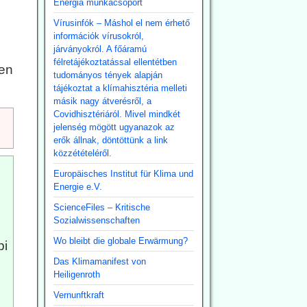
Energia munkacsoport
Vírusinfók – Máshol el nem érhető
információk vírusokról,
járványokról. A főáramú
félretájékoztatással ellentétben
len
tudományos tények alapján
tájékoztat a klímahisztéria melleti
másik nagy átverésről, a
Covidhisztériáról. Mivel mindkét
jelenség mögött ugyanazok az
erők állnak, döntöttünk a link
közzétételéről.
Europäisches Institut für Klima und
Energie e.V.
ScienceFiles – Kritische
Sozialwissenschaften
Wo bleibt die globale Erwärmung?
bi
Das Klimamanifest von
Heiligenroth
Vernunftkraft