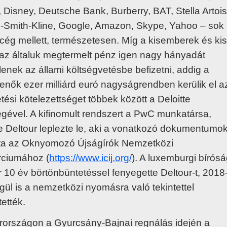
 Disney, Deutsche Bank, Burberry, BAT, Stella Artois
-Smith-Kline, Google, Amazon, Skype, Yahoo – sok
cég mellett, természetesen. Míg a kisemberek és kis
az általuk megtermelt pénz igen nagy hányadát
enek az állami költségvetésbe befizetni, addig a
nők ezer milliárd euró nagyságrendben kerülik el a
tési kötelezettséget többek között a Deloitte
égével. A kifinomult rendszert a PwC munkatársa,
e Deltour leplezte le, aki a vonatkozó dokumentumok
atta az Oknyomozó Újságírók Nemzetközi
ciumához (
https://www.icij.org/
). A luxemburgi bírósá
r 10 év börtönbüntetéssel fenyegette Deltour-t, 2018
gül is a nemzetközi nyomásra való tekintettel
ették.
országon a Gyurcsány-Bajnai regnálás idején a