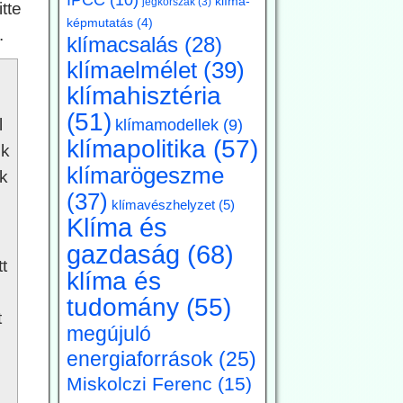
klíma-
jégkorszak
(3)
tte
képmutatás
(4)
.
klímacsalás
(28)
klímaelmélet
(39)
klímahisztéria
(51)
l
klímamodellek
(9)
klímapolitika
(57)
ók
klímarögeszme
k
(37)
klímavészhelyzet
(5)
Klíma és
gazdaság
(68)
t
klíma és
tudomány
(55)
t
megújuló
energiaforrások
(25)
Miskolczi Ferenc
(15)