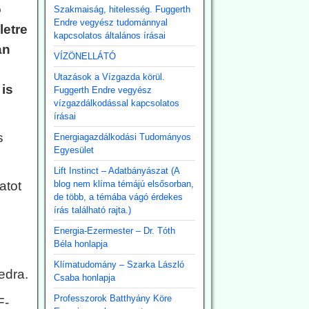
ó
Szakmaiság, hitelesség. Fuggerth
Endre vegyész tudománnyal
etre
kapcsolatos általános írásai
an
VÍZÖNELLÁTÓ
Utazások a Vízgazda körül.
is
Fuggerth Endre vegyész
vízgazdálkodással kapcsolatos
írásai
s
Energiagazdálkodási Tudományos
Egyesület
Lift Instinct – Adatbányászat (A
atot
blog nem klíma témájú elsősorban,
de több, a témába vágó érdekes
írás található rajta.)
Energia-Ezermester – Dr. Tóth
Béla honlapja
Klímatudomány – Szarka László
edra.
Csaba honlapja
Professzorok Batthyány Köre
F-