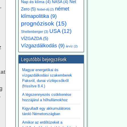
Net
Nap és klíma
(4)
NASA
(4)
,
német
Zero
(5)
Nobel-díj
(2)
klímapolitika
(9)
prognózisok
(15)
USA
(12)
Shellenberger
(3)
VÍZGAZDA
(5)
Vízgazdálkodás
(9)
z
árvíz
(2)
Legutóbbi bejegyzések
Magyar energetikai és
at
vízgazdálkodási szakemberek
Paksról, dunai vízlépcsőkről
(frissítve 8.4.)
g
A légszennyezés csökkenése
-
hozzájárul a hőhullámokhoz
Kigyulladt egy akkumulátoros
tároló Németországban
Amikor az erdőtüzeket a