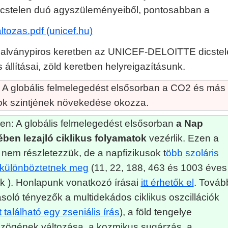
dicstelen duó agyszüleményeiből, pontosabban a
ltozas.pdf (unicef.hu)
 Halványpiros keretben az UNICEF-DELOITTE dicste
állításai, zöld keretben helyreigazításunk.
 A globális felmelegedést elsősorban a CO2 és más
k szintjének növekedése okozza.
en: A globális felmelegedést elsősorban
a Nap
ében lezajló ciklikus folyamatok
vezérlik. Ezen a
 nem részletezzük, de a napfizikusok t
öbb szoláris
t különböztetnek meg
(11, 22, 188, 463 és 1003 éves
ok ). Honlapunk vonatkozó írásai
itt érhetők el
. Továb
soló tényezők a multidekádos ciklikus oszcillációk
tt található egy zseniális írás
), a föld tengelye
szögének változása, a kozmikus sugárzás, a