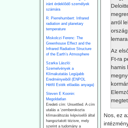
tűzvész tört ki egy
iránt érdeklődő személyek
Deloitt
magántulajdonú
számára
napenergia-parkban Ottana
megren
ipari övezetében,
R. Pierrehumbert: Infrared
arról l
Szardínián. A tűz során
radiation and planetary
nyilvánvalóan több ezer
temperature
ország
napelem lángokban állt. A
Miskolczi Ferenc: The
lemara
tűz már az előző nap
Greenhouse Effect and the
Noragugume közelében
Infrared Radiative Structure
Az els
keletkezett.
of the Earth’s Atmosphere
Ft-ra p
2026.07.28. EIKE:
Szarka László:
hamis k
Henrik Svensmark
Szemelvények a
Klímakutatás Legújabb
megnyer
nemzetközi hírű
Eredményeiből (ENPOL
légkörkutatót
kormán
Hétfő Esték előadás anyaga)
elbocsátotta
Elemző
Steven E Koonin:
egyeteme állásából
Megoldatlan
megtet
- feltehetően a
Eredeti cím: Unsettled. A cím
utalás a ‘zemberokozta
klímapánikkeltést
Nos, ez a
klímaváltozás képviselői által
cáfoló eredményei
hangoztatott tézisre, mely
intézmén
miatt.
szerint a tudomány a