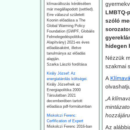
gyermek
klímaváltozás kérdésében
A Dániai Műszaki Egyetem
már megállapodott (settled).
(DTU) fölmondott
LMBTQ-pr
Erre válaszul született
Svensmarknak.
szóló me
Koonin előadása a The
Svensmark neve
Global Warming Policy
összeforrott a kozmikus
sorozatos
Foundation (GWPF, Globális
sugárzás és
Felmelegedéspolitikai
gyereklán
felhőképződés
Alapítvány) 2021-es éves
kutatásával. Eredményei
hidegen 
előadásaként, illetve
nem támogatták minden
tanulmánya az előadás
esetben az IPCC
Nézzük me
alapján.
direktívákat.
Szarka László fordítása
szakmai s
2026.07.28. EIKE:
Király József: Az
A
Klímavá
Az USA és
energiatárolás költségei.
Király Józsefnek az
Németország
olvashatj
Energiapolitika 2000
fokozza a
Társulatban 2021
„A klímav
geotermiában rejlő
decemberében tartott
mintázato
előadása pdf-formátumban
lehetőségek
kiaknázását
hozzájáru
Miskolczi Ferenc:
Az USA képviselőháza
Cerfification of Expert
törvény fogadott el a
Miskolczi Ferenc 2016-ban
Az alábbi