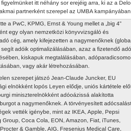
 figyelmünket itt néhány sor erejéig arra, ki az a Deloi
szakmai partnerként szerepel az UMBA kampányában
itte a PwC, KPMG, Ernst & Young mellet a „big 4”
ént egy olyan nemzetközi könyvvizsgáló és
adó cég, amely kifejezetten a nagymenőknek (globa
) segít adóik optimalizálásában, azaz a fizetendő ad
lésében, kiskapuk megtalálásában, adóparadicsomo
atásában, vagy akár létrehozásában.
telen szerepet játszó Jean-Claude Juncker, EU
ági elnökként lopós Leyen elődje, uniós kártétele előt
urgi miniszterelnökként adóoázissá alakította
urgot a nagymenőknek. A törvényesített adócsalás
cégek vették igénybe, mint az IKEA, Apple, Pepsi
ng Group, Coca Cola, EON, Amazon, Fiat, iTunes,
 Procter & Gamble, AIG, Fresenius Medical Care,