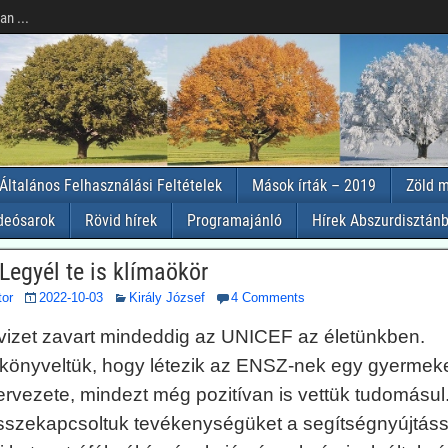
n ...
Általános Felhasználási Feltételek
Mások írták – 2019
Zöld m
deósarok
Rövid hírek
Programajánló
Hírek Abszurdisztánb
Legyél te is klímaökör
tor
2022-10-03
Király József
4 Comments
izet zavart mindeddig az UNICEF az életünkben.
lkönyveltük, hogy létezik az ENSZ-nek egy gyermek
ervezete, mindezt még pozitívan is vettük tudomásul
sszekapcsoltuk tevékenységüket a segítségnyújtáss