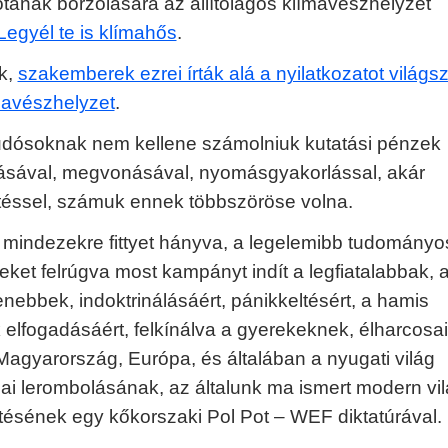
otának borzolására az állítólagos klímavészhelyzet
Legyél te is klímahős
.
uk,
szakemberek ezrei írták alá a nyilatkozatot világsz
mavészhelyzet
.
udósoknak nem kellene számolniuk kutatási pénzek
ásával, megvonásával, nyomásgyakorlással, akár
téssel, számuk ennek többszöröse volna.
indezekre fittyet hányva, a legelemibb tudományo
eket felrúgva most kampányt indít a legfiatalabbak, 
enebbek, indoktrinálásáért, pánikkeltésért, a hamis
k elfogadásáért, felkínálva a gyerekeknek, élharcosai
Magyarország, Európa, és általában a nyugati világ
i lerombolásának, az általunk ma ismert modern vi
ítésének egy kőkorszaki Pol Pot – WEF diktatúrával.