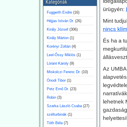
idegállap
Kategóriák
2026.07.30. Uncut-
ürügyén:
Fuggerth Endre
(16)
News: Az adatok
Mint tudj
Héjjas István Dr.
(26)
cáfolják az
nincs klí
erdőtüzekkel
Király József
(306)
kapcsolatos
Király Márton
(1)
És ha a t
legutóbbi
Korényi Zoltán
(4)
megkurtít
pánikkeltést
Leel-Őssy Miklós
(1)
állásvesz
A klímarögeszme felé
elkötelezett média (vagyis
Lóránt Károly
(9)
a főáramú média 100 %-
Az UMBA m
Miskolczi Ferenc Dr.
(10)
ban) a klímaváltozásban,
alapvetés
magyarul az antropogén
Ónodi Tibor
(1)
CO2-kibocsátás
legvédtel
növekedésében igyekszik
Petz Ernő Dr.
(23)
narratívá
megtalálni (vagy legalábbis
Robin
(3)
az olvasókkal elhitetni) az
lehetnek 
erdőtüzek okát. Így van ez
Szarka László Csaba
(27)
gazdasága
az idén is, mint a korábbi
szélturbinák
(1)
években. A gépezet
helyettes
figyelmen kívül hagyja úgy
Tóth Béla
(7)
az emberi tényezőt, akár a