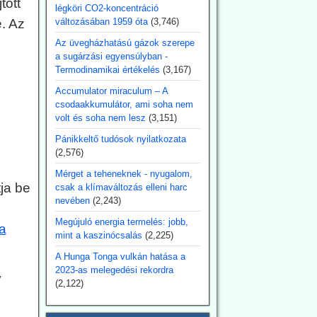
tott
légköri CO2-koncentráció
e. Az
változásában 1959 óta
(3,746)
Az üvegházhatású gázok szerepe
a sugárzási egyensúlyban -
Termodinamikai értékelés
(3,167)
Accumulator miraculum – A
csodaakkumulátor, ami soha nem
volt és soha nem lesz
(3,151)
Pánikkeltő tudósok nyilatkozata
(2,576)
Mérget a teheneknek - nyugalom,
tja be
csak a klímaváltozás elleni harc
nevében
(2,243)
Megújuló energia termelés: jobb,
a
mint a kaszinócsalás
(2,225)
A Hunga Tonga vulkán hatása a
2023-as melegedési rekordra
y
(2,122)