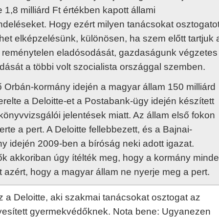
e 1,8 milliárd Ft értékben kapott állami
deléseket. Hogy ezért milyen tanácsokat osztogatot
ehet elképzelésünk, különösen, ha szem előtt tartjuk 
 reménytelen eladósodását, gazdaságunk végzetes
dását a többi volt szocialista országgal szemben.
ő Orbán-kormány idején a magyar állam 150 milliárd
erelte a Deloitte-et a Postabank-ügy idején készített
önyvvizsgálói jelentések miatt. Az állam első fokon
te a pert. A Deloitte fellebbezett, és a Bajnai-
y idején 2009-ben a bíróság neki adott igazat.
k akkoriban úgy ítélték meg, hogy a kormány minde
t azért, hogy a magyar állam ne nyerje meg a pert.
z a Deloitte, aki szakmai tanácsokat osztogat az
yesített gyermekvédőknek. Nota bene: Ugyanezen