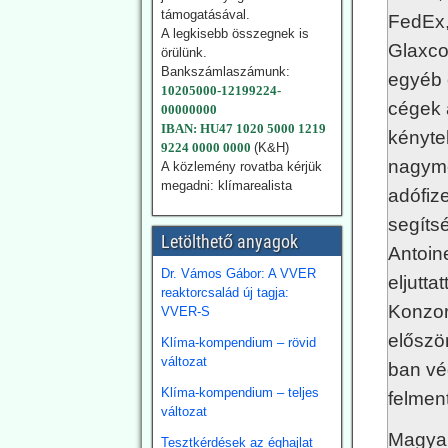
támogatásával.
FedEx,
neve
A legkisebb összegnek is
Glaxco
karbonsemlegessé
örülünk.
Bankszámlaszámunk:
g -
egyéb 
10205000-12199224-
Németországban is
cégek 
00000000
Németország az
IBAN: HU47 1020 5000 1219
kénytel
energiafordulat
9224 0000 0000
(K&H)
finanszírozására 2026-ra
nagyme
A közlemény rovatba kérjük
23,7 milliárd eurót irányoz
megadni: klímarealista
adófize
elő. Emellett Németország
évi 10 milliárd eurós
segíts
nagyságrendben
Letölthető anyagok
Antoin
finanszíroz nemzetközi
Dr. Vámos Gábor: A VVER
klímaprojekteket.
eljutt
reaktorcsalád új tagja:
Konzor
2026.07.28.
VVER-S
Blackout News:
előszö
Klíma-kompendium – rövid
Szardínia:
változat
ban vé
Lángokban állnak a
Klíma-kompendium – teljes
felment
szolárpanelek
változat
Július 18-án súlyos
Magyar
Tesztkérdések az éghajlat