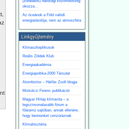
(zöldbalos) hatósági közömbösség
okozza…
t,
Az óceánok a Föld valódi
energiatárolója, nem az atmoszféra
az
Linkgyűjtemény
Klímaszkeptikusok
Reális Zöldek Klub
Energiaakadémia
Energiapoltika-2000 Társulat
Atombiztos – Hárfás Zsolt blogja
Miskolczi Ferenc publikációi
nt
Magyar Hírlap klímavita – a
legszínvonalasabb fórum a
főáramú sajtóban, annak ellenére,
hogy bennünket cenzúráznak
Klímahisztéria