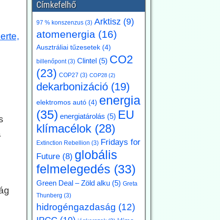
Címkefelhő
Arktisz
(9)
97 % konszenzus
(3)
atomenergia
(16)
erte,
Ausztráliai tűzesetek
(4)
CO2
Clintel
(5)
billenőpont
(3)
(23)
COP27
(3)
COP28
(2)
dekarbonizáció
(19)
energia
elektromos autó
(4)
(35)
EU
energiatárolás
(5)
s
klímacélok
(28)
a
Fridays for
Extinction Rebellion
(3)
globális
Future
(8)
felmelegedés
(33)
Green Deal – Zöld alku
(5)
Greta
lág
Thunberg
(3)
hidrogéngazdaság
(12)
IPCC
(10)