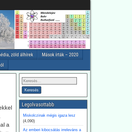
édia, zöld álhírek
Mások írták – 2020
ól
Legolvasottabb
ekkel
.
Miskolczinak mégis igaza lesz
(4,090)
al a
Az emberi kibocsátás irreleváns a