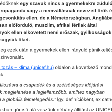
védőknek
egy szavuk nincs a gyermekekre zúdul
opaganda vagy a nemváltásnak nevezett örök él
gcsonkítás ellen, de a Németországban, Angliáb
an előforduló, muszlim, afrikai férfiak által
yok ellen elkövetett nemi erőszak, gyilkosságok 
hagyták őket.
g ezek után a gyermekek ellen irányuló pánikkelté
zínvonalát.
ltozás – klima (unicef.hu)
oldalon a következő mond
uk:
áltozásra a csapadék és a szélsőséges időjárási
k megjelenése a legjellemzőbb, amihez nagyban
l a globális felmelegedés.”
Így, definícióként, ex cath
akban górcső alá veszünk néhány állítást az UNICE