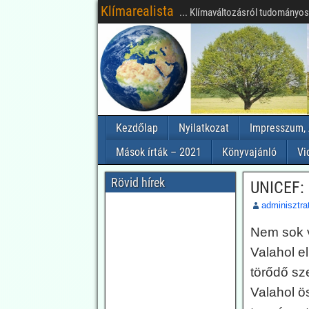
Klímarealista
... Klímaváltozásról tudományosa
Kezdőlap
Nyilatkozat
Impresszum, 
Mások írták – 2021
Könyvajánló
Vi
Rövid hírek
UNICEF: 
adminisztra
Nem sok v
Valahol e
törődő sz
Valahol ö