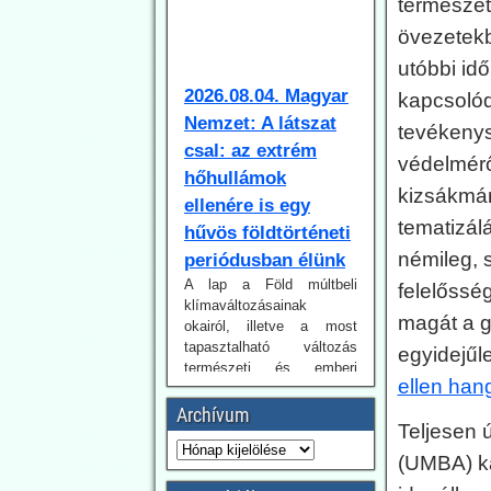
természeti
övezetekb
2026.08.04. Magyar
Nemzet: A látszat
utóbbi id
csal: az extrém
kapcsolód
hőhullámok
tevékenys
ellenére is egy
védelmérő
hűvös földtörténeti
kizsákmán
periódusban élünk
tematizál
A lap a Föld múltbeli
klímaváltozásainak
némileg, s
okairól, illetve a most
felelősség
tapasztalható változás
természeti és emberi
magát a 
okairól beszélget dr.
egyidejűl
Juhász Árpád geológussal.
Tanulságos olvasmány.
ellen han
Hiába, ha a Fidesz
Archívum
ellenzékben van, a Magyar
Teljesen 
Nemzetnek is könnyebb
realista hangvételű
(UMBA) ka
írásokat közzétennie.