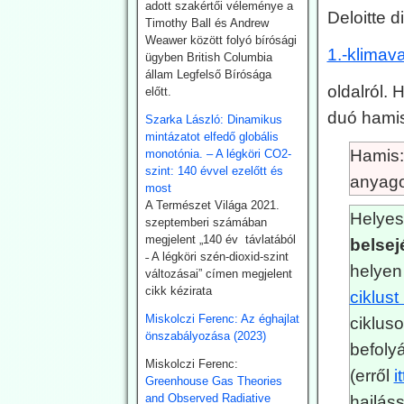
geotermikus energia
adott szakértői véleménye a
Deloitte 
kiaknázásának
Timothy Ball és Andrew
felgyorsítására.
Weawer között folyó bírósági
1.-klimava
Németországban 2024-ben
ügyben British Columbia
összesen 29 TWh energiát
állam Legfelső Bírósága
oldalról.
nyertek a föld mélyéből.
előtt.
Németország is hatósági
duó hamis 
Szarka László: Dinamikus
úton kívánja a kiaknázást
mintázatot elfedő globális
felgyorsítani.
Hamis:
monotónia. – A légköri CO2-
szint: 140 évvel ezelőtt és
2026.07.22.
anyago
most
Climatechangedisp
A Természet Világa 2021.
Helyes
atch: Japán
szeptemberi számában
megjelent „140 év távlatából
belsej
visszakozik
˗ A légköri szén-dioxid-szint
klímavédelmi
helyen
változásai” címen megjelent
vállalásaitól
cikk kézirata
ciklus
Japán – szomszédjához,
Miskolczi Ferenc: Az éghajlat
ciklus
Dél-Koreához hasonlóan –
önszabályozása (2023)
újra üzembe helyezi
befolyá
azokat a szénerőműveket,
Miskolczi Ferenc:
(erről
i
amelyeket nemrég még
Greenhouse Gas Theories
egy szennyezőbb korszak
and Observed Radiative
hajlás